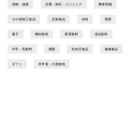
漬物・佃煮
豆腐・納豆・コンニャク
農産乾物
その他加工食品
生鮮食品
珍味
惣菜
菓子
嗜好飲料
果実飲料
清涼飲料
牛乳・乳飲料
酒類
乳幼児食品
健康食品
ギフト
非常食・介護食他