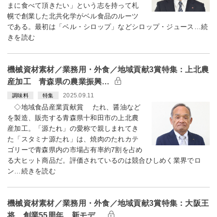
まに食べて頂きたい」という志を持って札
幌で創業した北共化学がベル食品のルーツ
である。最初は「ベル・シロップ」などシロップ・ジュース…続
きを読む
機械資材素材／業務用・外食／地域貢献3賞特集：上北農
産加工 青森県の農業振興…
2025.09.11
調味料
特集
◇地域食品産業貢献賞 たれ、醤油など
を製造、販売する青森県十和田市の上北農
産加工。「源たれ」の愛称で親しまれてき
た「スタミナ源たれ」は、焼肉のたれカテ
ゴリーで青森県内の市場占有率約7割を占め
る大ヒット商品だ。評価されているのは競合ひしめく業界でロ
ン…続きを読む
機械資材素材／業務用・外食／地域貢献3賞特集：大阪王
将 創業55周年、新モデ…