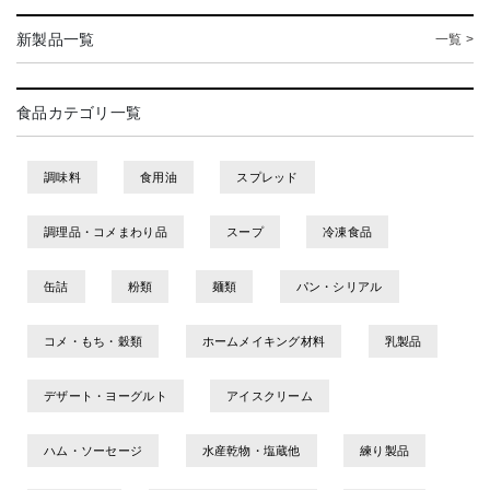
新製品一覧
一覧 >
食品カテゴリ一覧
調味料
食用油
スプレッド
調理品・コメまわり品
スープ
冷凍食品
缶詰
粉類
麺類
パン・シリアル
コメ・もち・穀類
ホームメイキング材料
乳製品
デザート・ヨーグルト
アイスクリーム
ハム・ソーセージ
水産乾物・塩蔵他
練り製品