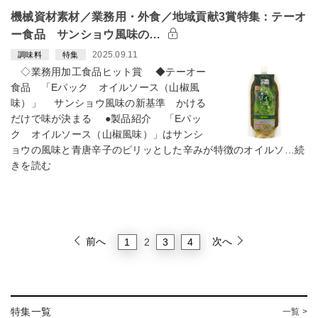
機械資材素材／業務用・外食／地域貢献3賞特集：テーオ
ー食品 サンショウ風味の…
2025.09.11
調味料
特集
◇業務用加工食品ヒット賞 ◆テーオー
食品 「Eパック オイルソース（山椒風
味）」 サンショウ風味の新基準 かける
だけで味が決まる ●製品紹介 「Eパッ
ク オイルソース（山椒風味）」はサンシ
ョウの風味と青唐辛子のピリッとした辛みが特徴のオイルソ…続
きを読む
前へ
次へ
1
3
4
2
特集一覧
一覧 >