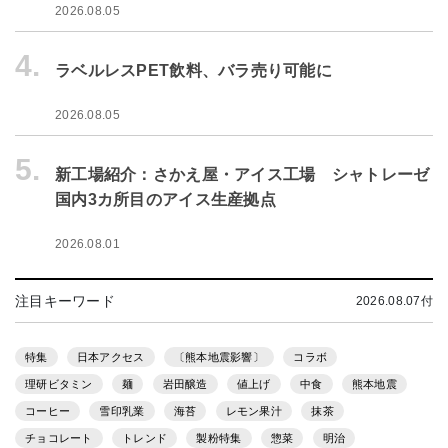
2026.08.05
4.
ラベルレスPET飲料、バラ売り可能に
2026.08.05
5.
新工場紹介：さかえ屋・アイス工場 シャトレーゼ
国内3カ所目のアイス生産拠点
2026.08.01
注目キーワード
2026.08.07付
特集
日本アクセス
〔熊本地震影響〕
コラボ
理研ビタミン
麺
岩田醸造
値上げ
中食
熊本地震
コーヒー
雪印乳業
海苔
レモン果汁
抹茶
チョコレート
トレンド
製粉特集
惣菜
明治