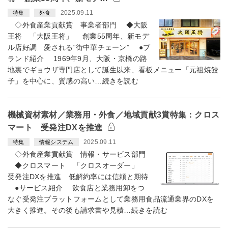
2025.09.11
特集
外食
◇外食産業貢献賞 事業者部門 ◆大阪
王将 「大阪王将」 創業55周年、新モデ
ル店好調 愛される“街中華チェーン” ●ブ
ランド紹介 1969年9月、大阪・京橋の路
地裏でギョウザ専門店として誕生以来、看板メニュー「元祖焼餃
子」を中心に、質感の高い…続きを読む
機械資材素材／業務用・外食／地域貢献3賞特集：クロス
マート 受発注DXを推進
2025.09.11
特集
情報システム
◇外食産業貢献賞 情報・サービス部門
◆クロスマート 「クロスオーダー」
受発注DXを推進 低解約率には信頼と期待
●サービス紹介 飲食店と業務用卸をつ
なぐ受発注プラットフォームとして業務用食品流通業界のDXを
大きく推進。その後も請求書や見積…続きを読む