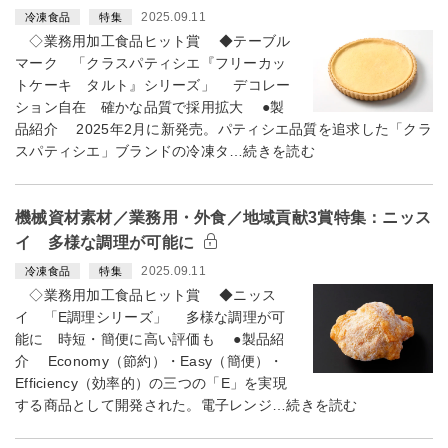
2025.09.11
冷凍食品
特集
◇業務用加工食品ヒット賞 ◆テーブル
マーク 「クラスパティシエ『フリーカッ
トケーキ タルト』シリーズ」 デコレー
ション自在 確かな品質で採用拡大 ●製
品紹介 2025年2月に新発売。パティシエ品質を追求した「クラ
スパティシエ」ブランドの冷凍タ…続きを読む
機械資材素材／業務用・外食／地域貢献3賞特集：ニッス
イ 多様な調理が可能に
2025.09.11
冷凍食品
特集
◇業務用加工食品ヒット賞 ◆ニッス
イ 「E調理シリーズ」 多様な調理が可
能に 時短・簡便に高い評価も ●製品紹
介 Economy（節約）・Easy（簡便）・
Efficiency（効率的）の三つの「E」を実現
する商品として開発された。電子レンジ…続きを読む