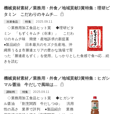
機械資材素材／業務用・外食／地域貢献3賞特集：理研ビ
タミン こだわりのキムチ…
2025.09.11
冷凍食品
特集
◇業務用加工食品ヒット賞 ◆理研ビタ
ミン 「もずくキムチ（冷凍）」 こだわ
りのキムチ味 簡便・産地訴求の新提案
●製品紹介 日本最大のモズク生産地、沖
縄県うるま市勝連エリアの豊かな漁場で育
った「勝連産もずく」を使用。しっかりとした食感で食べ応…続
きを読む
機械資材素材／業務用・外食／地域貢献3賞特集：ヒガシ
マル醤油 牛だしで風味は…
2025.09.11
調味料
特集
◇業務用加工食品ヒット賞 ◆ヒガシマ
ル醤油 「割烹関西 牛だしつゆ」 汎用
性の高さ 業界で評判 ●製品紹介 業務