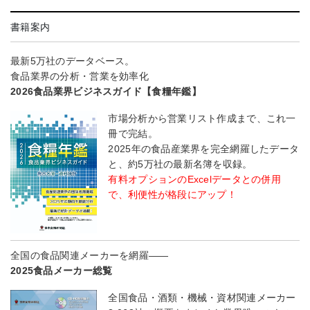
書籍案内
最新5万社のデータベース。
食品業界の分析・営業を効率化
2026食品業界ビジネスガイド【食糧年鑑】
市場分析から営業リスト作成まで、これ一
冊で完結。
2025年の食品産業界を完全網羅したデータ
と、約5万社の最新名簿を収録。
有料オプションのExcelデータとの併用
で、利便性が格段にアップ！
全国の食品関連メーカーを網羅――
2025食品メーカー総覧
全国食品・酒類・機械・資材関連メーカー