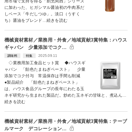
用市場で支持を得る「割烹関西」シリーズ
に加わった、ヒガシマル醤油初の牛肉系だ
しベース「牛だしつゆ」。淡口（うすく
ち）醤油をブレンド…続きを読む
機械資材素材／業務用・外食／地域貢献3賞特集：ハウス
ギャバン 少量添加でコク…
2025.09.11
調味料
特集
◇業務用加工食品ヒット賞 ◆ハウスギ
ャバン 「飴色たまねぎペースト」 少量
添加でコク付与 常温保存は手間も削減
●製品紹介 「飴色たまねぎペースト」
は、ハウス食品グループの長年にわたる玉
ネギ研究から生まれた製品だ。炒めた玉ネギの甘味と、煮込ん…
続きを読む
機械資材素材／業務用・外食／地域貢献3賞特集：テーブ
ルマーク デコレーション…