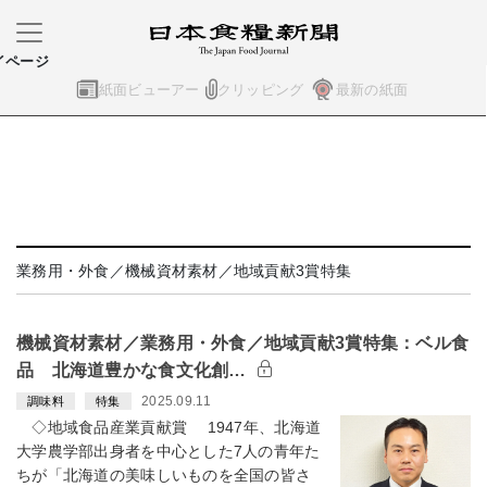
イページ
紙面ビューアー
クリッピング
最新の紙面
業務用・外食／機械資材素材／地域貢献3賞特集
機械資材素材／業務用・外食／地域貢献3賞特集：ベル食
品 北海道豊かな食文化創…
2025.09.11
調味料
特集
◇地域食品産業貢献賞 1947年、北海道
大学農学部出身者を中心とした7人の青年た
ちが「北海道の美味しいものを全国の皆さ