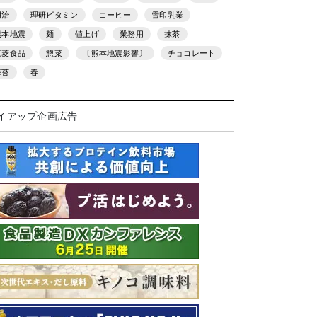
明治
理研ビタミン
コーヒー
雪印乳業
熊本地震
麺
値上げ
業務用
抹茶
三菱食品
惣菜
〔熊本地震影響〕
チョコレート
海苔
春
イアップ企画広告