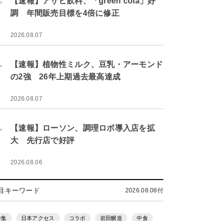
【速報】アサヒ飲料、「green cola」好
調 年間販売目標を4倍に修正
2026.08.07
.
【速報】植物性ミルク、豆乳・アーモンド
の2強 26年上期過去最高達成
2026.08.07
.
【速報】ローソン、調理ロボ導入店を拡
大 先行店で好評
2026.08.06
目キーワード
2026.08.08付
特集
日本アクセス
コラボ
岩田醸造
中食