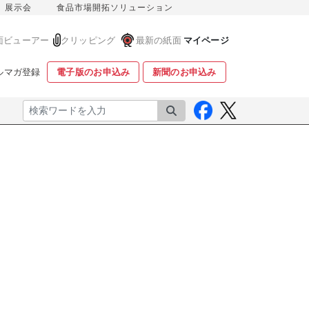
展示会
食品市場開拓ソリューション
面ビューアー
クリッピング
最新の紙面
マイページ
ルマガ登録
電子版のお申込み
新聞のお申込み
検索