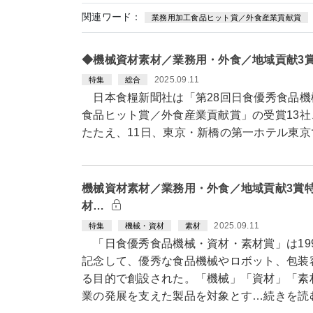
関連ワード：
業務用加工食品ヒット賞／外食産業貢献賞
◆機械資材素材／業務用・外食／地域貢献3
2025.09.11
特集
総合
日本食糧新聞社は「第28回日食優秀食品機
食品ヒット賞／外食産業貢献賞」の受賞13社
たたえ、11日、東京・新橋の第一ホテル東京
機械資材素材／業務用・外食／地域貢献3賞特
材…
2025.09.11
特集
機械・資材
素材
「日食優秀食品機械・資材・素材賞」は199
記念して、優秀な食品機械やロボット、包装
る目的で創設された。「機械」「資材」「素
業の発展を支えた製品を対象とす…続きを読