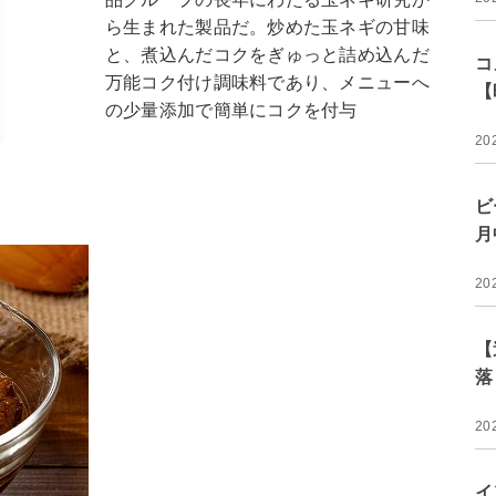
ら生まれた製品だ。炒めた玉ネギの甘味
と、煮込んだコクをぎゅっと詰め込んだ
コ
万能コク付け調味料であり、メニューへ
【
の少量添加で簡単にコクを付与
20
ビ
月
20
【
落
20
イ