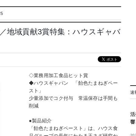
5
／地域貢献3賞特集：ハウスギャバ
◇業務用加工食品ヒット賞
◆ハウスギャバン 「飴色たまねぎペー
スト」
速
少量添加でコク付与 常温保存は手間も
削減
活
●製品紹介
響
「飴色たまねぎペースト」は、ハウス食
品グループの長年にわたる玉ネギ研究か
20