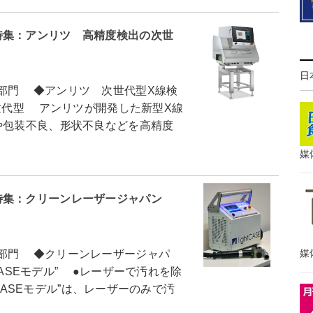
特集：アンリツ 高精度検出の次世
日
部門 ◆アンリツ 次世代型X線検
世代型 アンリツが開発した新型X線
や包装不良、形状不良などを高精度
媒
特集：クリーンレーザージャパン
媒
部門 ◆クリーンレーザージャパ
tCASEモデル” ●レーザーで汚れを除
tCASEモデル”は、レーザーのみで汚