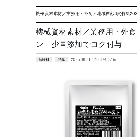
機械資材素材／業務用・外食／地域貢献3賞特集202
機械資材素材／業務用・外食
ン 少量添加でコク付与
2025.09.11 12996号 07面
調味料
特集