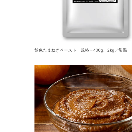
飴色たまねぎペースト 規格＝400g、2kg／常温