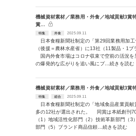
機械資材素材／業務用・外食／地域貢献3賞特
賞…
2025.09.11
特集
外食
日本食糧新聞社制定の「第29回業務用加工
（後援＝農林水産省）に13社（11製品・1
国内外食市場はコロナ収束で空前の活況を呈
の爆発的な広がりを追い風にプ…続きを読む
機械資材素材／業務用・外食／地域貢献3賞
2025.09.11
特集
総合
日本食糧新聞社制定の「地域食品産業貢献賞
多の12社が選出された。 同賞は本紙創刊7
（1）地域活性化部門（2）技術革新部門（3
部門（5）ブランド商品信頼…続きを読む