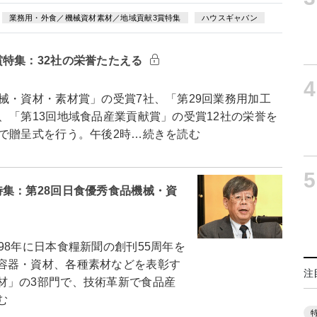
業務用・外食／機械資材素材／地域貢献3賞特集
ハウスギャバン
賞特集：32社の栄誉たたえる
4
械・資材・素材賞」の受賞7社、「第29回業務用加工
、「第13回地域食品産業貢献賞」の受賞12社の栄誉を
で贈呈式を行う。午後2時…続きを読む
5
集：第28回日食優秀食品機械・資
8年に日本食糧新聞の創刊55周年を
容器・資材、各種素材などを表彰す
注
材」の3部門で、技術革新で食品産
む