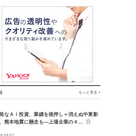
報
もっと見る >
発なＡＩ投資、業績を後押し＝消えぬ中東影
、熊本地震に懸念も―上場企業の４…
26.08.07