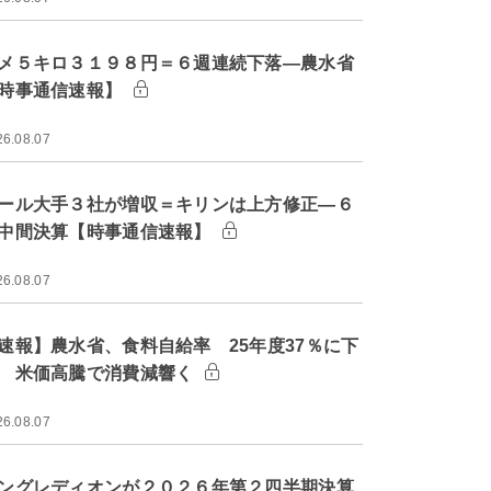
メ５キロ３１９８円＝６週連続下落―農水省
時事通信速報】
26.08.07
ール大手３社が増収＝キリンは上方修正―６
中間決算【時事通信速報】
26.08.07
速報】農水省、食料自給率 25年度37％に下
 米価高騰で消費減響く
26.08.07
ングレディオンが２０２６年第２四半期決算