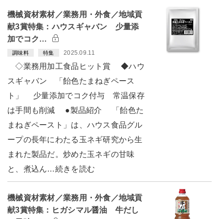
機械資材素材／業務用・外食／地域貢
献3賞特集：ハウスギャバン 少量添
加でコク…
2025.09.11
調味料
特集
◇業務用加工食品ヒット賞 ◆ハウ
スギャバン 「飴色たまねぎペース
ト」 少量添加でコク付与 常温保存
は手間も削減 ●製品紹介 「飴色た
まねぎペースト」は、ハウス食品グル
ープの長年にわたる玉ネギ研究から生
まれた製品だ。炒めた玉ネギの甘味
と、煮込ん…続きを読む
機械資材素材／業務用・外食／地域貢
献3賞特集：ヒガシマル醤油 牛だし