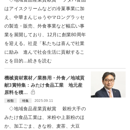
はアイスクリームなどの冷菓事業に加
え、中華まんじゅうやマロングラッセ
の製造・販売、外食事業など幅広い事
業を展開しており、12月に創業80周年
を迎える。社是「私たちは喜んで社業
に励み 進んで社会生活に貢献するこ
とを目的…続きを読む
機械資材素材／業務用・外食／地域貢
献3賞特集：みたけ食品工業 地元産
原料を積…
2025.09.11
粉類
特集
◇地域食品産業貢献賞 穀粉大手の
みたけ食品工業は、米粉や上新粉のほ
か、加工ごま、きな粉、麦茶、大豆