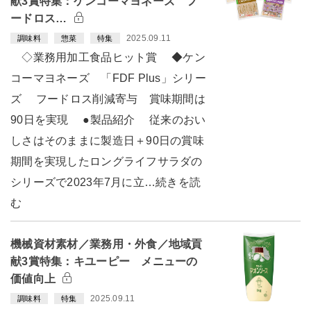
献3賞特集：ケンコーマヨネーズ フ
ードロス…
2025.09.11
調味料
惣菜
特集
◇業務用加工食品ヒット賞 ◆ケン
コーマヨネーズ 「FDF Plus」シリー
ズ フードロス削減寄与 賞味期間は
90日を実現 ●製品紹介 従来のおい
しさはそのままに製造日＋90日の賞味
期間を実現したロングライフサラダの
シリーズで2023年7月に立…続きを読
む
機械資材素材／業務用・外食／地域貢
献3賞特集：キユーピー メニューの
価値向上
2025.09.11
調味料
特集