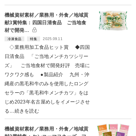
機械資材素材／業務用・外食／地域貢
献3賞特集：四国日清食品 ご当地食
材で開発…
2025.09.11
冷凍食品
特集
◇業務用加工食品ヒット賞 ◆四国
日清食品 「ご当地メンチカツシリー
ズ」 ご当地食材で開発好評 売場に
ワクワク感も ●製品紹介 九州・沖
縄産の黒毛和牛のみを使用したロング
セラーの「黒毛和牛メンチカツ」をは
じめ2023年名古屋めしをイメージさせ
る…続きを読む
機械資材素材／業務用・外食／地域貢