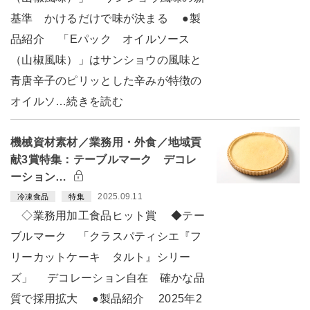
基準 かけるだけで味が決まる ●製
品紹介 「Eパック オイルソース
（山椒風味）」はサンショウの風味と
青唐辛子のピリッとした辛みが特徴の
オイルソ…続きを読む
機械資材素材／業務用・外食／地域貢
献3賞特集：テーブルマーク デコレ
ーション…
2025.09.11
冷凍食品
特集
◇業務用加工食品ヒット賞 ◆テー
ブルマーク 「クラスパティシエ『フ
リーカットケーキ タルト』シリー
ズ」 デコレーション自在 確かな品
質で採用拡大 ●製品紹介 2025年2