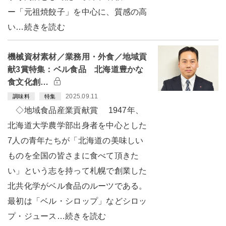
ー「元祖焼餃子」を中心に、質感の高
い…続きを読む
機械資材素材／業務用・外食／地域貢
献3賞特集：ベル食品 北海道豊かな
食文化創…
2025.09.11
調味料
特集
◇地域食品産業貢献賞 1947年、
北海道大学農学部出身者を中心とした
7人の青年たちが「北海道の美味しい
ものを全国の皆さまに食べて頂きた
い」という志を持って札幌で創業した
北共化学がベル食品のルーツである。
最初は「ベル・シロップ」などシロッ
プ・ジュース…続きを読む