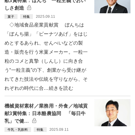
献3賞特集：ぼんち 一粒主義でおい
しさ創造
2025.09.11
菓子
特集
◇地域食品産業貢献賞 ぼんちは
「ぼんち揚」「ピーナツあげ」をはじ
めとするあられ、せんべいなどの製
造・販売を行う米菓メーカー。一粒一
粒のコメと真摯（しんし）に向き合
う“一粒主義”の下、創業から受け継が
れてきた技法や伝統を守りながら、そ
れぞれの時代に合…続きを読む
機械資材素材／業務用・外食／地域貢
献3賞特集：日本酪農協同 「毎日牛
乳」で健…
2025.09.11
牛乳・乳飲料
特集