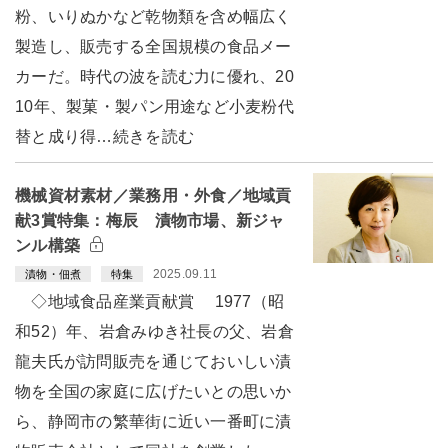
粉、いりぬかなど乾物類を含め幅広く
製造し、販売する全国規模の食品メー
カーだ。時代の波を読む力に優れ、20
10年、製菓・製パン用途など小麦粉代
替と成り得…続きを読む
機械資材素材／業務用・外食／地域貢
献3賞特集：梅辰 漬物市場、新ジャ
ンル構築
2025.09.11
漬物・佃煮
特集
◇地域食品産業貢献賞 1977（昭
和52）年、岩倉みゆき社長の父、岩倉
龍夫氏が訪問販売を通じておいしい漬
物を全国の家庭に広げたいとの思いか
ら、静岡市の繁華街に近い一番町に漬