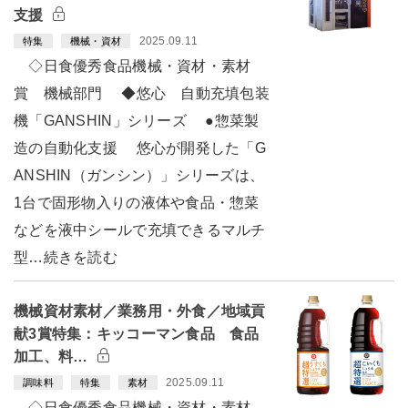
支援
2025.09.11
特集
機械・資材
◇日食優秀食品機械・資材・素材
賞 機械部門 ◆悠心 自動充填包装
機「GANSHIN」シリーズ ●惣菜製
造の自動化支援 悠心が開発した「G
ANSHIN（ガンシン）」シリーズは、
1台で固形物入りの液体や食品・惣菜
などを液中シールで充填できるマルチ
型…続きを読む
機械資材素材／業務用・外食／地域貢
献3賞特集：キッコーマン食品 食品
加工、料…
2025.09.11
調味料
特集
素材
◇日食優秀食品機械・資材・素材