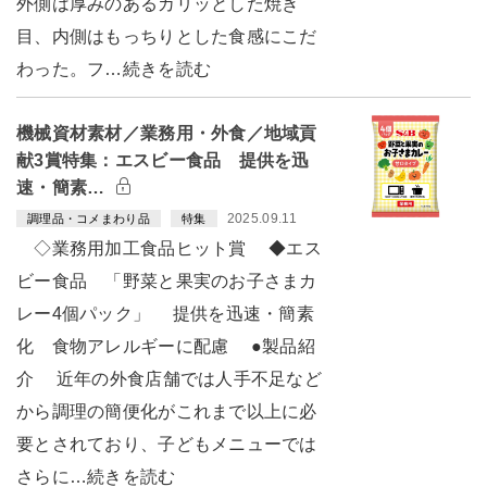
外側は厚みのあるカリッとした焼き
目、内側はもっちりとした食感にこだ
わった。フ…続きを読む
機械資材素材／業務用・外食／地域貢
献3賞特集：エスビー食品 提供を迅
速・簡素…
2025.09.11
調理品・コメまわり品
特集
◇業務用加工食品ヒット賞 ◆エス
ビー食品 「野菜と果実のお子さまカ
レー4個パック」 提供を迅速・簡素
化 食物アレルギーに配慮 ●製品紹
介 近年の外食店舗では人手不足など
から調理の簡便化がこれまで以上に必
要とされており、子どもメニューでは
さらに…続きを読む