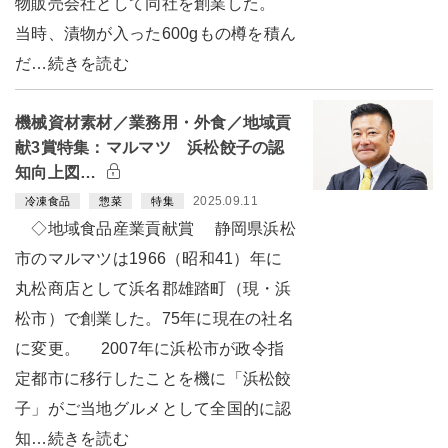
物販売会社として同社を創業した。
当時、漬物が入った600gもの樽を積ん
だ…続きを読む
機械資材素材／業務用・外食／地域貢
献3賞特集：マルマツ 浜松餃子の認
知向上図…
2025.09.11
冷凍食品
惣菜
特集
◇地域食品産業貢献賞 静岡県浜松
市のマルマツは1966（昭和41）年に
丸松商店として浜名郡雄踏町（現・浜
松市）で創業した。75年に現在の社名
に変更。 2007年に浜松市が政令指
定都市に移行したことを機に「浜松餃
子」がご当地グルメとして全国的に認
知…続きを読む