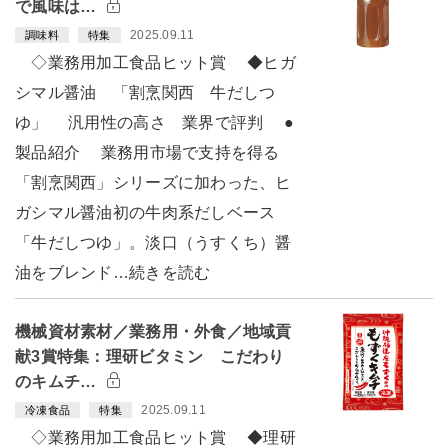
で風味は…
2025.09.11
調味料
特集
◇業務用加工食品ヒット賞 ◆ヒガ
シマル醤油 「割烹関西 牛だしつ
ゆ」 汎用性の高さ 業界で評判 ●
製品紹介 業務用市場で支持を得る
「割烹関西」シリーズに加わった、ヒ
ガシマル醤油初の牛肉系だしベース
「牛だしつゆ」。淡口（うすくち）醤
油をブレンド…続きを読む
機械資材素材／業務用・外食／地域貢
献3賞特集：理研ビタミン こだわり
のキムチ…
2025.09.11
冷凍食品
特集
◇業務用加工食品ヒット賞 ◆理研