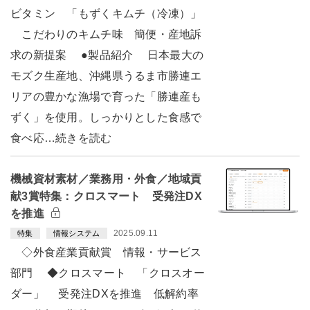
ビタミン 「もずくキムチ（冷凍）」
こだわりのキムチ味 簡便・産地訴
求の新提案 ●製品紹介 日本最大の
モズク生産地、沖縄県うるま市勝連エ
リアの豊かな漁場で育った「勝連産も
ずく」を使用。しっかりとした食感で
食べ応…続きを読む
機械資材素材／業務用・外食／地域貢
献3賞特集：クロスマート 受発注DX
を推進
2025.09.11
特集
情報システム
◇外食産業貢献賞 情報・サービス
部門 ◆クロスマート 「クロスオー
ダー」 受発注DXを推進 低解約率