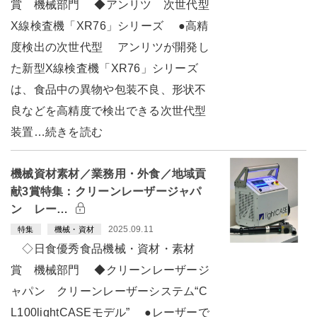
賞 機械部門 ◆アンリツ 次世代型
X線検査機「XR76」シリーズ ●高精
度検出の次世代型 アンリツが開発し
た新型X線検査機「XR76」シリーズ
は、食品中の異物や包装不良、形状不
良などを高精度で検出できる次世代型
装置…続きを読む
機械資材素材／業務用・外食／地域貢
献3賞特集：クリーンレーザージャパ
ン レー…
2025.09.11
特集
機械・資材
◇日食優秀食品機械・資材・素材
賞 機械部門 ◆クリーンレーザージ
ャパン クリーンレーザーシステム“C
L100lightCASEモデル” ●レーザーで