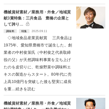
機械資材素材／業務用・外食／地域貢
献3賞特集：三共食品 豊橋の企業と
して誇り…
2025.09.11
調味料
特集
◇地域食品産業貢献賞 三共食品は
1975年、愛知県豊橋市で誕生した。創
業者の中村俊策氏（中村俊之代表取締
役の父）が天然調味料事業を立ち上げ
たのを皮切りに、乾燥野菜や調味料エ
キスの製造からスタート。80年代に売
上高10億円を突破した後も堅実に成長
を重…続きを読む
機械資材素材／業務用・外食／地域貢