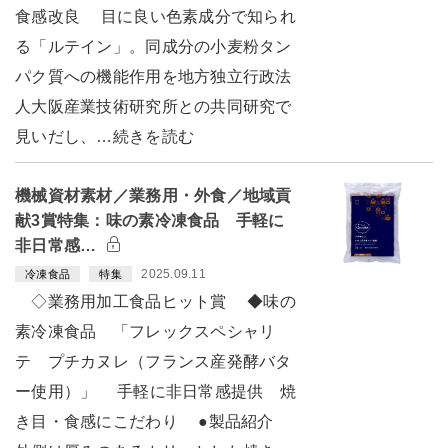
食感改良 目に良い色素成分で知られ
る「ルテイン」。同成分の小麦粉タン
パク質への機能作用を地方独立行政法
人大阪産業技術研究所との共同研究で
見いだし、…続きを読む
機械資材素材／業務用・外食／地域貢
献3賞特集：味の素冷凍食品 手軽に
非日常感…
2025.09.11
冷凍食品
特集
◇業務用加工食品ヒット賞 ◆味の
素冷凍食品 「フレックスペシャリ
テ プチカヌレ（フランス産発酵バタ
ー使用）」 手軽に非日常感提供 焼
き目・食感にこだわり ●製品紹介