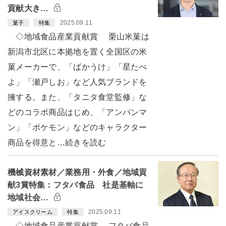
貢献大き…
2025.09.11
菓子
特集
◇地域食品産業貢献賞 栗山米菓は
新潟市北区に本拠地を置く全国区の米
菓メーカーで、「ばかうけ」「星たべ
よ」「瀬戸しお」など人気ブランドを
擁する。また、「タニタ食堂監修」な
どのコラボ商品はじめ、「アンパンマ
ン」「ポケモン」などのキャラクター
商品を得意と…続きを読む
機械資材素材／業務用・外食／地域貢
献3賞特集：フタバ食品 社是基軸に
地域社会…
2025.09.11
アイスクリーム
特集
◇地域食品産業貢献賞 フタバ食品