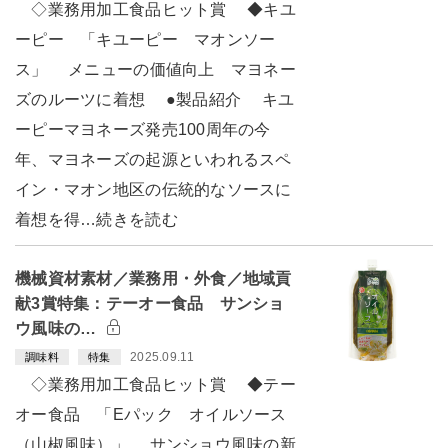
◇業務用加工食品ヒット賞 ◆キユ
ーピー 「キユーピー マオンソー
ス」 メニューの価値向上 マヨネー
ズのルーツに着想 ●製品紹介 キユ
ーピーマヨネーズ発売100周年の今
年、マヨネーズの起源といわれるスペ
イン・マオン地区の伝統的なソースに
着想を得…続きを読む
機械資材素材／業務用・外食／地域貢
献3賞特集：テーオー食品 サンショ
ウ風味の…
2025.09.11
調味料
特集
◇業務用加工食品ヒット賞 ◆テー
オー食品 「Eパック オイルソース
（山椒風味）」 サンショウ風味の新