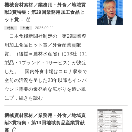
機械資材素材／業務用・外食／地域貢
献3賞特集：第29回業務用加工食品ヒ
ット賞…
2025.09.11
特集
外食
日本食糧新聞社制定の「第29回業務
用加工食品ヒット賞／外食産業貢献
賞」（後援＝農林水産省）に13社（11
製品・1ブランド・1サービス）が決定
した。 国内外食市場はコロナ収束で
空前の活況を呈した23年以降もインバ
ウンド需要の爆発的な広がりを追い風
にプ…続きを読む
機械資材素材／業務用・外食／地域貢
献3賞特集：第13回地域食品産業貢献
賞