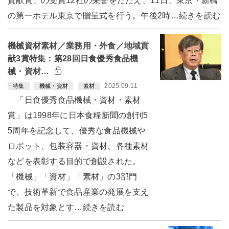
貢献賞」の受賞12社の栄誉をたたえ、11日、東京・新橋
の第一ホテル東京で贈呈式を行う。午後2時…続きを読む
機械資材素材／業務用・外食／地域貢
献3賞特集：第28回日食優秀食品機
械・資材…
2025.09.11
特集
機械・資材
素材
「日食優秀食品機械・資材・素材
賞」は1998年に日本食糧新聞の創刊5
5周年を記念して、優秀な食品機械や
ロボット、包装容器・資材、各種素材
などを表彰する目的で創設された。
「機械」「資材」「素材」の3部門
で、技術革新で食品産業の発展を支え
た製品を対象とす…続きを読む