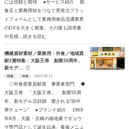
には信頼と期待 ●サービス紹介 飲
食店と業務用卸をつなぐ受発注プラッ
トフォームとして業務用食品流通業界
のDXを大きく推進。その後も請求書
や見積…続きを読む
機械資材素材／業務用・外食／地域貢
献3賞特集：大阪王将 創業55周年、
新モデ…
2025.09.11
特集
外食
◇外食産業貢献賞 事業者部門 ◆
大阪王将 「大阪王将」 創業55周
年、新モデル店好調 愛される“街中
華チェーン” ●ブランド紹介 1969
年9月、大阪・京橋の路地裏でギョウ
ザ専門店として誕生以来、看板メニュ