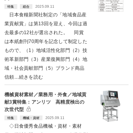
2025.09.11
特集
総合
日本食糧新聞社制定の「地域食品産
業貢献賞」は第13回を迎え、今回は過
去最多の12社が選出された。 同賞
は本紙創刊70周年を記念して制定した
もので、（1）地域活性化部門（2）技
術革新部門（3）産業復興部門（4）地
域・社会貢献部門（5）ブランド商品
信頼…続きを読む
機械資材素材／業務用・外食／地域貢
献3賞特集：アンリツ 高精度検出の
次世代型
2025.09.11
特集
機械・資材
◇日食優秀食品機械・資材・素材