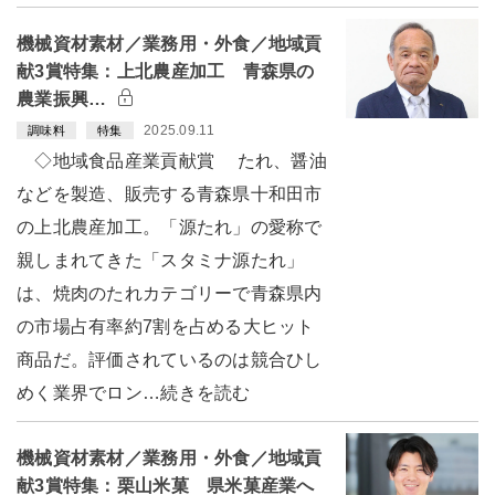
機械資材素材／業務用・外食／地域貢
献3賞特集：上北農産加工 青森県の
農業振興…
2025.09.11
調味料
特集
◇地域食品産業貢献賞 たれ、醤油
などを製造、販売する青森県十和田市
の上北農産加工。「源たれ」の愛称で
親しまれてきた「スタミナ源たれ」
は、焼肉のたれカテゴリーで青森県内
の市場占有率約7割を占める大ヒット
商品だ。評価されているのは競合ひし
めく業界でロン…続きを読む
機械資材素材／業務用・外食／地域貢
献3賞特集：栗山米菓 県米菓産業へ