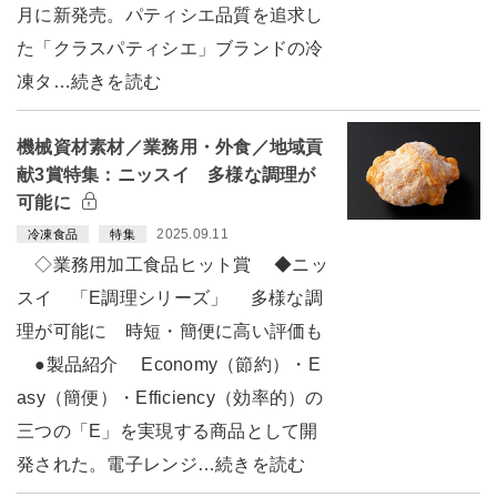
月に新発売。パティシエ品質を追求し
た「クラスパティシエ」ブランドの冷
凍タ…続きを読む
機械資材素材／業務用・外食／地域貢
献3賞特集：ニッスイ 多様な調理が
可能に
2025.09.11
冷凍食品
特集
◇業務用加工食品ヒット賞 ◆ニッ
スイ 「E調理シリーズ」 多様な調
理が可能に 時短・簡便に高い評価も
●製品紹介 Economy（節約）・E
asy（簡便）・Efficiency（効率的）の
三つの「E」を実現する商品として開
発された。電子レンジ…続きを読む