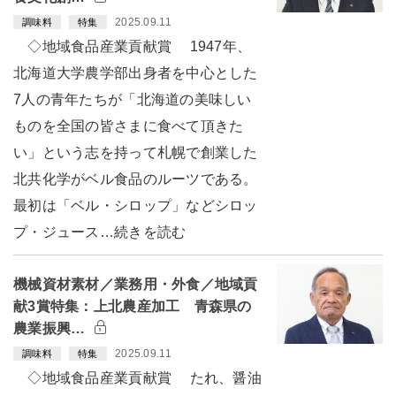
2025.09.11
調味料
特集
◇地域食品産業貢献賞 1947年、
北海道大学農学部出身者を中心とした
7人の青年たちが「北海道の美味しい
ものを全国の皆さまに食べて頂きた
い」という志を持って札幌で創業した
北共化学がベル食品のルーツである。
最初は「ベル・シロップ」などシロッ
プ・ジュース…続きを読む
機械資材素材／業務用・外食／地域貢
献3賞特集：上北農産加工 青森県の
農業振興…
2025.09.11
調味料
特集
◇地域食品産業貢献賞 たれ、醤油