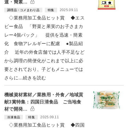
速・簡素…
2025.09.11
調理品・コメまわり品
特集
◇業務用加工食品ヒット賞 ◆エス
ビー食品 「野菜と果実のお子さまカ
レー4個パック」 提供を迅速・簡素
化 食物アレルギーに配慮 ●製品紹
介 近年の外食店舗では人手不足など
から調理の簡便化がこれまで以上に必
要とされており、子どもメニューでは
さらに…続きを読む
機械資材素材／業務用・外食／地域貢
献3賞特集：四国日清食品 ご当地食
材で開発…
2025.09.11
冷凍食品
特集
◇業務用加工食品ヒット賞 ◆四国