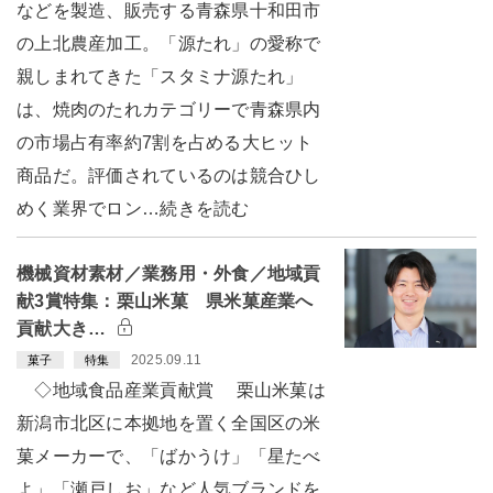
などを製造、販売する青森県十和田市
の上北農産加工。「源たれ」の愛称で
親しまれてきた「スタミナ源たれ」
は、焼肉のたれカテゴリーで青森県内
の市場占有率約7割を占める大ヒット
商品だ。評価されているのは競合ひし
めく業界でロン…続きを読む
機械資材素材／業務用・外食／地域貢
献3賞特集：栗山米菓 県米菓産業へ
貢献大き…
2025.09.11
菓子
特集
◇地域食品産業貢献賞 栗山米菓は
新潟市北区に本拠地を置く全国区の米
菓メーカーで、「ばかうけ」「星たべ
よ」「瀬戸しお」など人気ブランドを