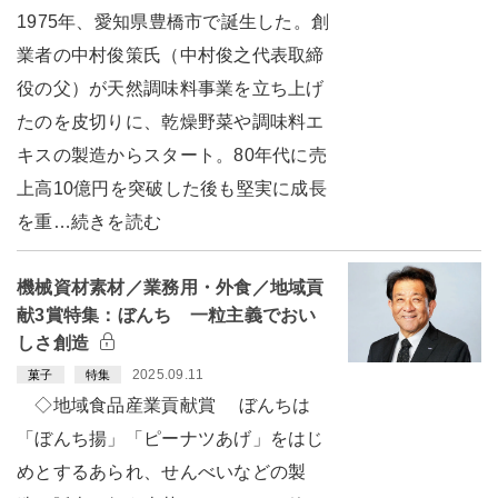
1975年、愛知県豊橋市で誕生した。創
業者の中村俊策氏（中村俊之代表取締
役の父）が天然調味料事業を立ち上げ
たのを皮切りに、乾燥野菜や調味料エ
キスの製造からスタート。80年代に売
上高10億円を突破した後も堅実に成長
を重…続きを読む
機械資材素材／業務用・外食／地域貢
献3賞特集：ぼんち 一粒主義でおい
しさ創造
2025.09.11
菓子
特集
◇地域食品産業貢献賞 ぼんちは
「ぼんち揚」「ピーナツあげ」をはじ
めとするあられ、せんべいなどの製