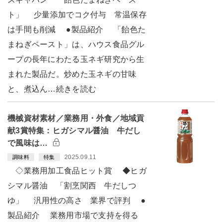
ト」 少量添加でコク付与 常温保存
は手間も削減 ●製品紹介 「飴色た
まねぎペースト」は、ハウス食品グル
ープの長年にわたる玉ネギ研究から生
まれた製品だ。炒めた玉ネギの甘味
と、煮込ん…続きを読む
機械資材素材／業務用・外食／地域貢
献3賞特集：ヒガシマル醤油 牛だし
で風味は…
2025.09.11
調味料
特集
◇業務用加工食品ヒット賞 ◆ヒガ
シマル醤油 「割烹関西 牛だしつ
ゆ」 汎用性の高さ 業界で評判 ●
製品紹介 業務用市場で支持を得る