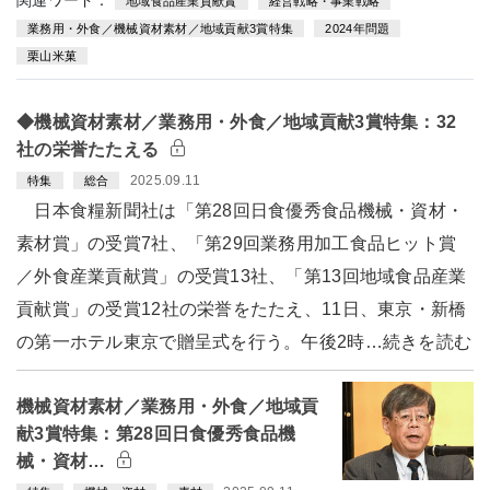
地域食品産業貢献賞
経営戦略・事業戦略
業務用・外食／機械資材素材／地域貢献3賞特集
2024年問題
栗山米菓
◆機械資材素材／業務用・外食／地域貢献3賞特集：32
社の栄誉たたえる
2025.09.11
特集
総合
日本食糧新聞社は「第28回日食優秀食品機械・資材・
素材賞」の受賞7社、「第29回業務用加工食品ヒット賞
／外食産業貢献賞」の受賞13社、「第13回地域食品産業
貢献賞」の受賞12社の栄誉をたたえ、11日、東京・新橋
の第一ホテル東京で贈呈式を行う。午後2時…続きを読む
機械資材素材／業務用・外食／地域貢
献3賞特集：第28回日食優秀食品機
械・資材…