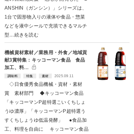
ANSHIN（ガンシン）」シリーズは、
1台で固形物入りの液体や食品・惣菜
などを液中シールで充填できるマルチ
型…続きを読む
機械資材素材／業務用・外食／地域貢
献3賞特集：キッコーマン食品 食品
加工、料…
2025.09.11
調味料
特集
素材
◇日食優秀食品機械・資材・素材
賞 素材部門 ◆キッコーマン食品
「キッコーマンP超特選こいくちしょ
うゆ濃厚」「キッコーマンP超特選う
すくちしょうゆ低温発酵」 ●食品加
工、料理を自由に キッコーマン食品