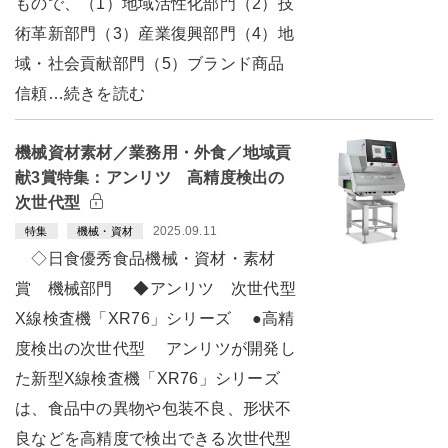
もので、（1）地域活性化部門（2）技
術革新部門（3）産業復興部門（4）地
域・社会貢献部門（5）ブランド商品
信頼…続きを読む
機械資材素材／業務用・外食／地域貢
献3賞特集：アンリツ 高精度検出の
次世代型
2025.09.11
特集
機械・資材
◇日食優秀食品機械・資材・素材
賞 機械部門 ◆アンリツ 次世代型
X線検査機「XR76」シリーズ ●高精
度検出の次世代型 アンリツが開発し
た新型X線検査機「XR76」シリーズ
は、食品中の異物や包装不良、形状不
良などを高精度で検出できる次世代型