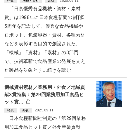
2025.09.11
特集
機械・資材
素材
「日食優秀食品機械・資材・素材
賞」は1998年に日本食糧新聞の創刊5
5周年を記念して、優秀な食品機械や
ロボット、包装容器・資材、各種素材
などを表彰する目的で創設された。
「機械」「資材」「素材」の3部門
で、技術革新で食品産業の発展を支え
た製品を対象とす…続きを読む
機械資材素材／業務用・外食／地域貢
献3賞特集：第29回業務用加工食品ヒ
ット賞…
2025.09.11
特集
外食
日本食糧新聞社制定の「第29回業務
用加工食品ヒット賞／外食産業貢献