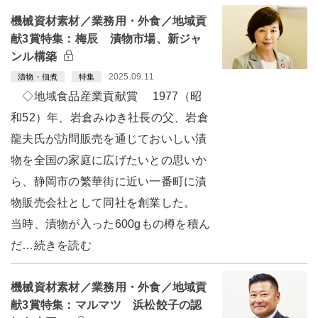
機械資材素材／業務用・外食／地域貢
献3賞特集：梅辰 漬物市場、新ジャ
ンル構築
2025.09.11
漬物・佃煮
特集
◇地域食品産業貢献賞 1977（昭
和52）年、岩倉みゆき社長の父、岩倉
龍夫氏が訪問販売を通じておいしい漬
物を全国の家庭に広げたいとの思いか
ら、静岡市の繁華街に近い一番町に漬
物販売会社として同社を創業した。
当時、漬物が入った600gもの樽を積ん
だ…続きを読む
機械資材素材／業務用・外食／地域貢
献3賞特集：マルマツ 浜松餃子の認