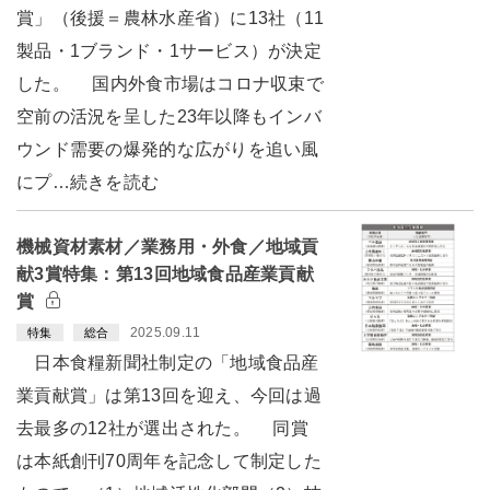
賞」（後援＝農林水産省）に13社（11
製品・1ブランド・1サービス）が決定
した。 国内外食市場はコロナ収束で
空前の活況を呈した23年以降もインバ
ウンド需要の爆発的な広がりを追い風
にプ…続きを読む
機械資材素材／業務用・外食／地域貢
献3賞特集：第13回地域食品産業貢献
賞
2025.09.11
特集
総合
日本食糧新聞社制定の「地域食品産
業貢献賞」は第13回を迎え、今回は過
去最多の12社が選出された。 同賞
は本紙創刊70周年を記念して制定した