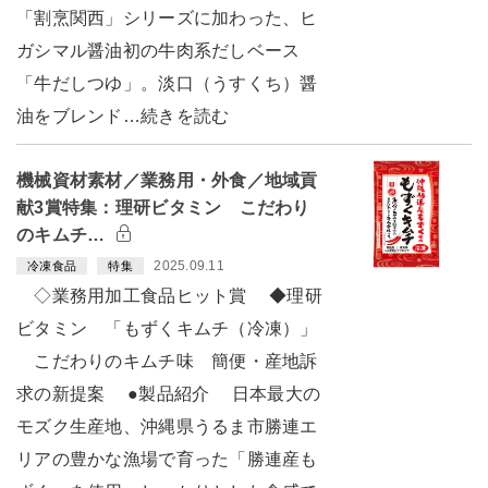
「割烹関西」シリーズに加わった、ヒ
ガシマル醤油初の牛肉系だしベース
「牛だしつゆ」。淡口（うすくち）醤
油をブレンド…続きを読む
機械資材素材／業務用・外食／地域貢
献3賞特集：理研ビタミン こだわり
のキムチ…
2025.09.11
冷凍食品
特集
◇業務用加工食品ヒット賞 ◆理研
ビタミン 「もずくキムチ（冷凍）」
こだわりのキムチ味 簡便・産地訴
求の新提案 ●製品紹介 日本最大の
モズク生産地、沖縄県うるま市勝連エ
リアの豊かな漁場で育った「勝連産も