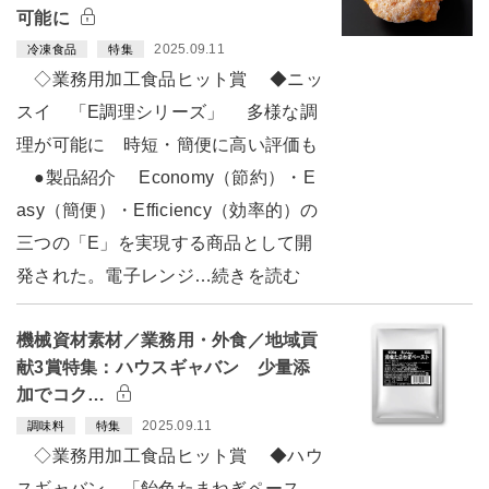
可能に
2025.09.11
冷凍食品
特集
◇業務用加工食品ヒット賞 ◆ニッ
スイ 「E調理シリーズ」 多様な調
理が可能に 時短・簡便に高い評価も
●製品紹介 Economy（節約）・E
asy（簡便）・Efficiency（効率的）の
三つの「E」を実現する商品として開
発された。電子レンジ…続きを読む
機械資材素材／業務用・外食／地域貢
献3賞特集：ハウスギャバン 少量添
加でコク…
2025.09.11
調味料
特集
◇業務用加工食品ヒット賞 ◆ハウ
スギャバン 「飴色たまねぎペース