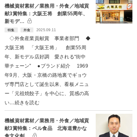
機械資材素材／業務用・外食／地域貢
献3賞特集：大阪王将 創業55周年、
新モデ…
2025.09.11
特集
外食
◇外食産業貢献賞 事業者部門 ◆
大阪王将 「大阪王将」 創業55周
年、新モデル店好調 愛される“街中
華チェーン” ●ブランド紹介 1969
年9月、大阪・京橋の路地裏でギョウ
ザ専門店として誕生以来、看板メニュ
ー「元祖焼餃子」を中心に、質感の高
い…続きを読む
機械資材素材／業務用・外食／地域貢
献3賞特集：ベル食品 北海道豊かな
食文化創…