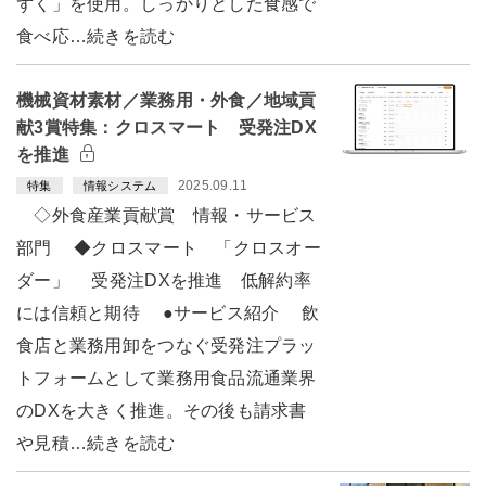
ずく」を使用。しっかりとした食感で
食べ応…続きを読む
機械資材素材／業務用・外食／地域貢
献3賞特集：クロスマート 受発注DX
を推進
2025.09.11
特集
情報システム
◇外食産業貢献賞 情報・サービス
部門 ◆クロスマート 「クロスオー
ダー」 受発注DXを推進 低解約率
には信頼と期待 ●サービス紹介 飲
食店と業務用卸をつなぐ受発注プラッ
トフォームとして業務用食品流通業界
のDXを大きく推進。その後も請求書
や見積…続きを読む