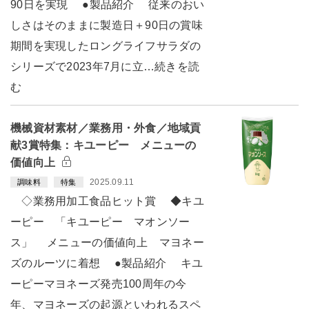
90日を実現 ●製品紹介 従来のおい
しさはそのままに製造日＋90日の賞味
期間を実現したロングライフサラダの
シリーズで2023年7月に立…続きを読
む
機械資材素材／業務用・外食／地域貢
献3賞特集：キユーピー メニューの
価値向上
2025.09.11
調味料
特集
◇業務用加工食品ヒット賞 ◆キユ
ーピー 「キユーピー マオンソー
ス」 メニューの価値向上 マヨネー
ズのルーツに着想 ●製品紹介 キユ
ーピーマヨネーズ発売100周年の今
年、マヨネーズの起源といわれるスペ