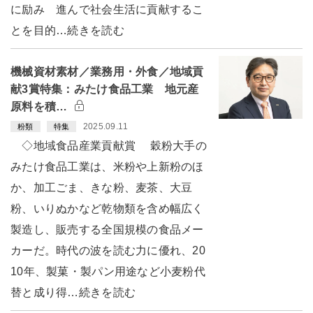
に励み 進んで社会生活に貢献するこ
とを目的…続きを読む
機械資材素材／業務用・外食／地域貢
献3賞特集：みたけ食品工業 地元産
原料を積…
2025.09.11
粉類
特集
◇地域食品産業貢献賞 穀粉大手の
みたけ食品工業は、米粉や上新粉のほ
か、加工ごま、きな粉、麦茶、大豆
粉、いりぬかなど乾物類を含め幅広く
製造し、販売する全国規模の食品メー
カーだ。時代の波を読む力に優れ、20
10年、製菓・製パン用途など小麦粉代
替と成り得…続きを読む