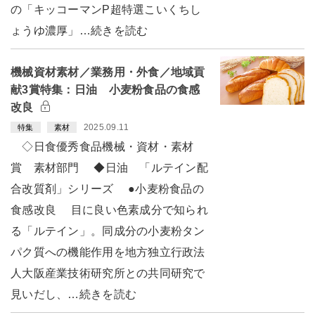
の「キッコーマンP超特選こいくちし
ょうゆ濃厚」…続きを読む
機械資材素材／業務用・外食／地域貢
献3賞特集：日油 小麦粉食品の食感
改良
2025.09.11
特集
素材
◇日食優秀食品機械・資材・素材
賞 素材部門 ◆日油 「ルテイン配
合改質剤」シリーズ ●小麦粉食品の
食感改良 目に良い色素成分で知られ
る「ルテイン」。同成分の小麦粉タン
パク質への機能作用を地方独立行政法
人大阪産業技術研究所との共同研究で
見いだし、…続きを読む