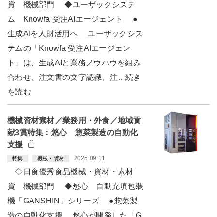
賞 機械部門 ◆ユーザックシステ
ム Knowfa 受注AIエージェント ●
生成AIを人財活用へ ユーザックシス
テムの「Knowfa 受注AIエージェン
ト」は、生成AIと業務ノウハウを組み
合わせ、注文書の文字認識、注…続き
を読む
機械資材素材／業務用・外食／地域貢
献3賞特集：悠心 惣菜製造の自動化
支援
2025.09.11
特集
機械・資材
◇日食優秀食品機械・資材・素材
賞 機械部門 ◆悠心 自動充填包装
機「GANSHIN」シリーズ ●惣菜製
造の自動化支援 悠心が開発した「G