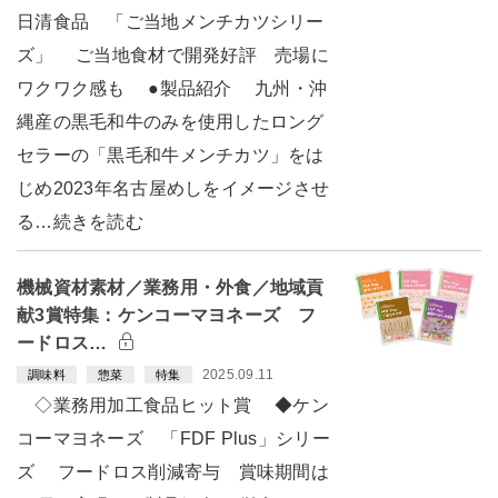
日清食品 「ご当地メンチカツシリー
ズ」 ご当地食材で開発好評 売場に
ワクワク感も ●製品紹介 九州・沖
縄産の黒毛和牛のみを使用したロング
セラーの「黒毛和牛メンチカツ」をは
じめ2023年名古屋めしをイメージさせ
る…続きを読む
機械資材素材／業務用・外食／地域貢
献3賞特集：ケンコーマヨネーズ フ
ードロス…
2025.09.11
調味料
惣菜
特集
◇業務用加工食品ヒット賞 ◆ケン
コーマヨネーズ 「FDF Plus」シリー
ズ フードロス削減寄与 賞味期間は