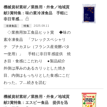
機械資材素材／業務用・外食／地域貢
献3賞特集：味の素冷凍食品 手軽に
非日常感…
2025.09.11
冷凍食品
特集
◇業務用加工食品ヒット賞 ◆味の
素冷凍食品 「フレックスペシャリ
テ プチカヌレ（フランス産発酵バタ
ー使用）」 手軽に非日常感提供 焼
き目・食感にこだわり ●製品紹介
外側は厚みのあるカリッとした焼き
目、内側はもっちりとした食感にこだ
わった。フ…続きを読む
機械資材素材／業務用・外食／地域貢
献3賞特集：エスビー食品 提供を迅