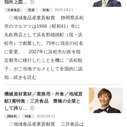
知向上図…
2025.09.11
冷凍食品
惣菜
特集
◇地域食品産業貢献賞 静岡県浜松
市のマルマツは1966（昭和41）年に
丸松商店として浜名郡雄踏町（現・浜
松市）で創業した。75年に現在の社名
に変更。 2007年に浜松市が政令指
定都市に移行したことを機に「浜松餃
子」がご当地グルメとして全国的に認
知…続きを読む
機械資材素材／業務用・外食／地域貢
献3賞特集：三共食品 豊橋の企業と
して誇り…
2025.09.11
調味料
特集
◇地域食品産業貢献賞 三共食品は