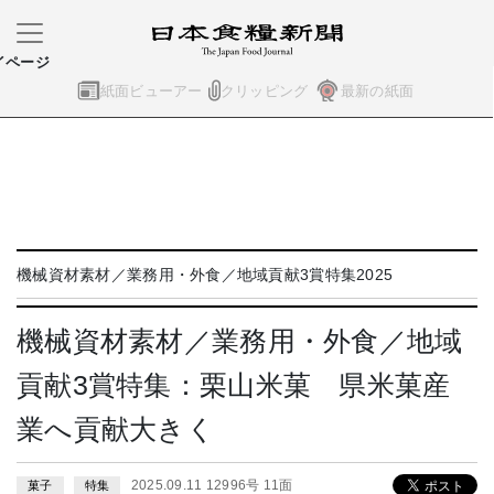
イページ
紙面ビューアー
クリッピング
最新の紙面
機械資材素材／業務用・外食／地域貢献3賞特集2025
機械資材素材／業務用・外食／地域
貢献3賞特集：栗山米菓 県米菓産
業へ貢献大きく
2025.09.11 12996号 11面
菓子
特集