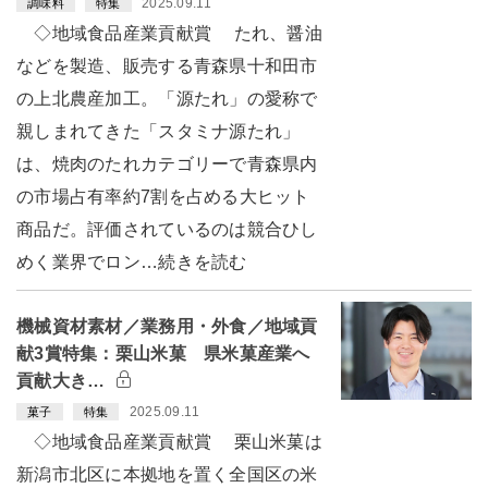
2025.09.11
調味料
特集
◇地域食品産業貢献賞 たれ、醤油
などを製造、販売する青森県十和田市
の上北農産加工。「源たれ」の愛称で
親しまれてきた「スタミナ源たれ」
は、焼肉のたれカテゴリーで青森県内
の市場占有率約7割を占める大ヒット
商品だ。評価されているのは競合ひし
めく業界でロン…続きを読む
機械資材素材／業務用・外食／地域貢
献3賞特集：栗山米菓 県米菓産業へ
貢献大き…
2025.09.11
菓子
特集
◇地域食品産業貢献賞 栗山米菓は
新潟市北区に本拠地を置く全国区の米