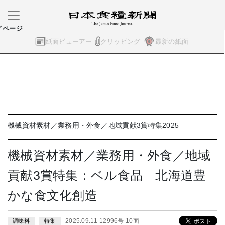
イページ
紙面ビューアー
クリッピング
最新の紙面
機械資材素材／業務用・外食／地域貢献3賞特集2025
機械資材素材／業務用・外食／地域
貢献3賞特集：ベル食品 北海道豊
かな食文化創造
2025.09.11 12996号 10面
調味料
特集