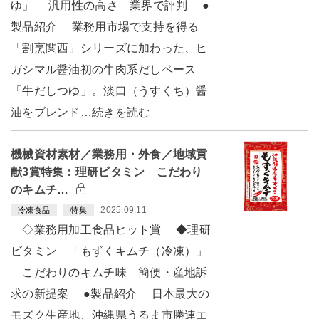
ゆ」 汎用性の高さ 業界で評判 ●
製品紹介 業務用市場で支持を得る
「割烹関西」シリーズに加わった、ヒ
ガシマル醤油初の牛肉系だしベース
「牛だしつゆ」。淡口（うすくち）醤
油をブレンド…続きを読む
機械資材素材／業務用・外食／地域貢
献3賞特集：理研ビタミン こだわり
のキムチ…
2025.09.11
冷凍食品
特集
◇業務用加工食品ヒット賞 ◆理研
ビタミン 「もずくキムチ（冷凍）」
こだわりのキムチ味 簡便・産地訴
求の新提案 ●製品紹介 日本最大の
モズク生産地、沖縄県うるま市勝連エ