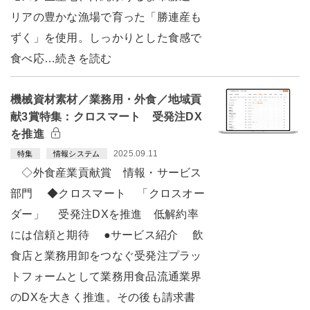
リアの豊かな漁場で育った「勝連産も
ずく」を使用。しっかりとした食感で
食べ応…続きを読む
機械資材素材／業務用・外食／地域貢
献3賞特集：クロスマート 受発注DX
を推進
2025.09.11
特集
情報システム
◇外食産業貢献賞 情報・サービス
部門 ◆クロスマート 「クロスオー
ダー」 受発注DXを推進 低解約率
には信頼と期待 ●サービス紹介 飲
食店と業務用卸をつなぐ受発注プラッ
トフォームとして業務用食品流通業界
のDXを大きく推進。その後も請求書