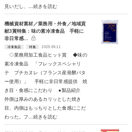
見いだし、…続きを読む
機械資材素材／業務用・外食／地域貢
献3賞特集：味の素冷凍食品 手軽に
非日常感…
2025.09.11
冷凍食品
特集
◇業務用加工食品ヒット賞 ◆味の
素冷凍食品 「フレックスペシャリ
テ プチカヌレ（フランス産発酵バタ
ー使用）」 手軽に非日常感提供 焼
き目・食感にこだわり ●製品紹介
外側は厚みのあるカリッとした焼き
目、内側はもっちりとした食感にこだ
わった。フ…続きを読む