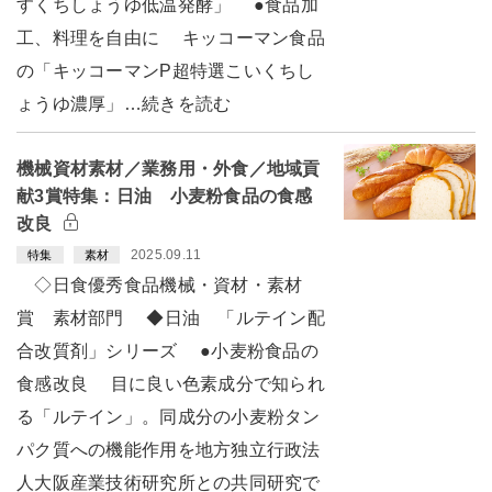
すくちしょうゆ低温発酵」 ●食品加
工、料理を自由に キッコーマン食品
の「キッコーマンP超特選こいくちし
ょうゆ濃厚」…続きを読む
機械資材素材／業務用・外食／地域貢
献3賞特集：日油 小麦粉食品の食感
改良
2025.09.11
特集
素材
◇日食優秀食品機械・資材・素材
賞 素材部門 ◆日油 「ルテイン配
合改質剤」シリーズ ●小麦粉食品の
食感改良 目に良い色素成分で知られ
る「ルテイン」。同成分の小麦粉タン
パク質への機能作用を地方独立行政法
人大阪産業技術研究所との共同研究で