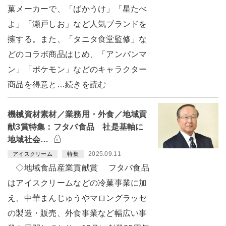
菓メーカーで、「ばかうけ」「星たべ
よ」「瀬戸しお」など人気ブランドを
擁する。また、「タニタ食堂監修」な
どのコラボ商品はじめ、「アンパンマ
ン」「ポケモン」などのキャラクター
商品を得意と…続きを読む
機械資材素材／業務用・外食／地域貢
献3賞特集：フタバ食品 社是基軸に
地域社会…
2025.09.11
アイスクリーム
特集
◇地域食品産業貢献賞 フタバ食品
はアイスクリームなどの冷菓事業に加
え、中華まんじゅうやマロングラッセ
の製造・販売、外食事業など幅広い事