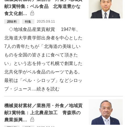
献3賞特集：ベル食品 北海道豊かな
食文化創…
2025.09.11
調味料
特集
◇地域食品産業貢献賞 1947年、
北海道大学農学部出身者を中心とした
7人の青年たちが「北海道の美味しい
ものを全国の皆さまに食べて頂きた
い」という志を持って札幌で創業した
北共化学がベル食品のルーツである。
最初は「ベル・シロップ」などシロッ
プ・ジュース…続きを読む
機械資材素材／業務用・外食／地域貢
献3賞特集：上北農産加工 青森県の
農業振興…