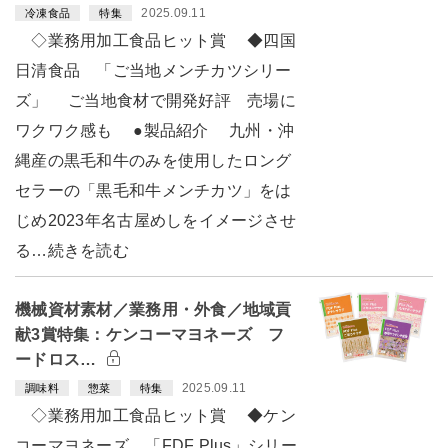
2025.09.11
冷凍食品
特集
◇業務用加工食品ヒット賞 ◆四国
日清食品 「ご当地メンチカツシリー
ズ」 ご当地食材で開発好評 売場に
ワクワク感も ●製品紹介 九州・沖
縄産の黒毛和牛のみを使用したロング
セラーの「黒毛和牛メンチカツ」をは
じめ2023年名古屋めしをイメージさせ
る…続きを読む
機械資材素材／業務用・外食／地域貢
献3賞特集：ケンコーマヨネーズ フ
ードロス…
2025.09.11
調味料
惣菜
特集
◇業務用加工食品ヒット賞 ◆ケン
コーマヨネーズ 「FDF Plus」シリー