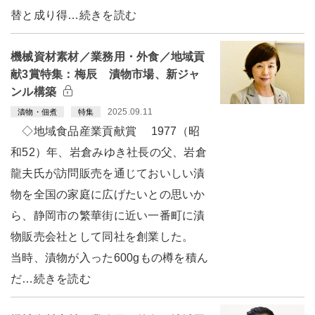
替と成り得…続きを読む
機械資材素材／業務用・外食／地域貢
献3賞特集：梅辰 漬物市場、新ジャ
ンル構築
2025.09.11
漬物・佃煮
特集
◇地域食品産業貢献賞 1977（昭
和52）年、岩倉みゆき社長の父、岩倉
龍夫氏が訪問販売を通じておいしい漬
物を全国の家庭に広げたいとの思いか
ら、静岡市の繁華街に近い一番町に漬
物販売会社として同社を創業した。
当時、漬物が入った600gもの樽を積ん
だ…続きを読む