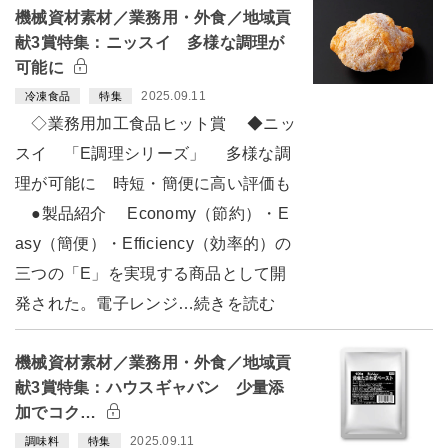
機械資材素材／業務用・外食／地域貢
献3賞特集：ニッスイ 多様な調理が
可能に
2025.09.11
冷凍食品
特集
◇業務用加工食品ヒット賞 ◆ニッ
スイ 「E調理シリーズ」 多様な調
理が可能に 時短・簡便に高い評価も
●製品紹介 Economy（節約）・E
asy（簡便）・Efficiency（効率的）の
三つの「E」を実現する商品として開
発された。電子レンジ…続きを読む
機械資材素材／業務用・外食／地域貢
献3賞特集：ハウスギャバン 少量添
加でコク…
2025.09.11
調味料
特集