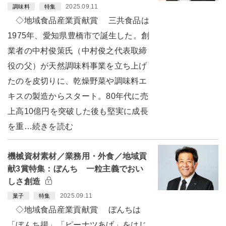
2025.09.11
調味料
特集
◇地域食品産業貢献賞 三共食品は
1975年、愛知県豊橋市で誕生した。創
業者の中村俊策氏（中村俊之代表取締
役の父）が天然調味料事業を立ち上げ
たのを皮切りに、乾燥野菜や調味料エ
キスの製造からスタート。80年代に売
上高10億円を突破した後も堅実に成長
を重…続きを読む
機械資材素材／業務用・外食／地域貢
献3賞特集：ぼんち 一粒主義でおい
しさ創造
2025.09.11
菓子
特集
◇地域食品産業貢献賞 ぼんちは
「ぼんち揚」「ピーナツあげ」をはじ