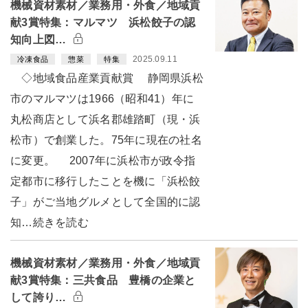
機械資材素材／業務用・外食／地域貢
献3賞特集：マルマツ 浜松餃子の認
知向上図…
2025.09.11
冷凍食品
惣菜
特集
◇地域食品産業貢献賞 静岡県浜松
市のマルマツは1966（昭和41）年に
丸松商店として浜名郡雄踏町（現・浜
松市）で創業した。75年に現在の社名
に変更。 2007年に浜松市が政令指
定都市に移行したことを機に「浜松餃
子」がご当地グルメとして全国的に認
知…続きを読む
機械資材素材／業務用・外食／地域貢
献3賞特集：三共食品 豊橋の企業と
して誇り…