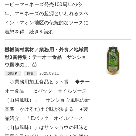
ーピーマヨネーズ発売100周年の今
年、マヨネーズの起源といわれるスペ
イン・マオン地区の伝統的なソースに
着想を得…続きを読む
機械資材素材／業務用・外食／地域貢
献3賞特集：テーオー食品 サンショ
ウ風味の…
2025.09.11
調味料
特集
◇業務用加工食品ヒット賞 ◆テー
オー食品 「Eパック オイルソース
（山椒風味）」 サンショウ風味の新
基準 かけるだけで味が決まる ●製
品紹介 「Eパック オイルソース
（山椒風味）」はサンショウの風味と