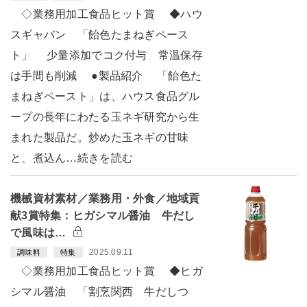
◇業務用加工食品ヒット賞 ◆ハウ
スギャバン 「飴色たまねぎペース
ト」 少量添加でコク付与 常温保存
は手間も削減 ●製品紹介 「飴色た
まねぎペースト」は、ハウス食品グル
ープの長年にわたる玉ネギ研究から生
まれた製品だ。炒めた玉ネギの甘味
と、煮込ん…続きを読む
機械資材素材／業務用・外食／地域貢
献3賞特集：ヒガシマル醤油 牛だし
で風味は…
2025.09.11
調味料
特集
◇業務用加工食品ヒット賞 ◆ヒガ
シマル醤油 「割烹関西 牛だしつ