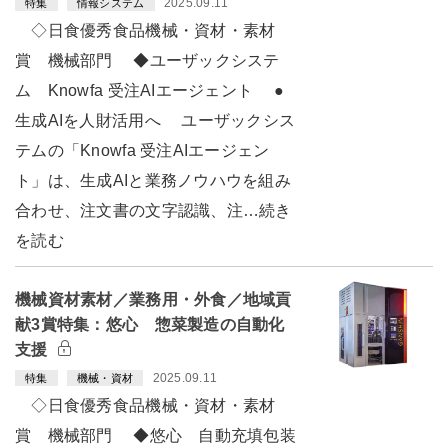
2025.09.11
特集
情報システム
◇日食優秀食品機械・資材・素材
賞 機械部門 ◆ユーザックシステ
ム Knowfa 受注AIエージェント ●
生成AIを人財活用へ ユーザックシス
テムの「Knowfa 受注AIエージェン
ト」は、生成AIと業務ノウハウを組み
合わせ、注文書の文字認識、注…続き
を読む
機械資材素材／業務用・外食／地域貢
献3賞特集：悠心 惣菜製造の自動化
支援
2025.09.11
特集
機械・資材
◇日食優秀食品機械・資材・素材
賞 機械部門 ◆悠心 自動充填包装