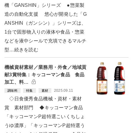
機「GANSHIN」シリーズ ●惣菜製
造の自動化支援 悠心が開発した「G
ANSHIN（ガンシン）」シリーズは、
1台で固形物入りの液体や食品・惣菜
などを液中シールで充填できるマルチ
型…続きを読む
機械資材素材／業務用・外食／地域貢
献3賞特集：キッコーマン食品 食品
加工、料…
2025.09.11
調味料
特集
素材
◇日食優秀食品機械・資材・素材
賞 素材部門 ◆キッコーマン食品
「キッコーマンP超特選こいくちしょ
うゆ濃厚」「キッコーマンP超特選う