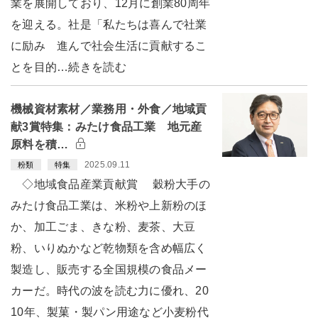
業を展開しており、12月に創業80周年
を迎える。社是「私たちは喜んで社業
に励み 進んで社会生活に貢献するこ
とを目的…続きを読む
機械資材素材／業務用・外食／地域貢
献3賞特集：みたけ食品工業 地元産
原料を積…
2025.09.11
粉類
特集
◇地域食品産業貢献賞 穀粉大手の
みたけ食品工業は、米粉や上新粉のほ
か、加工ごま、きな粉、麦茶、大豆
粉、いりぬかなど乾物類を含め幅広く
製造し、販売する全国規模の食品メー
カーだ。時代の波を読む力に優れ、20
10年、製菓・製パン用途など小麦粉代