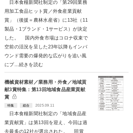
日本食糧新聞社制定の「第29回業務
用加工食品ヒット賞／外食産業貢献
賞」（後援＝農林水産省）に13社（11
製品・1ブランド・1サービス）が決定
した。 国内外食市場はコロナ収束で
空前の活況を呈した23年以降もインバ
ウンド需要の爆発的な広がりを追い風
にプ…続きを読む
機械資材素材／業務用・外食／地域貢
献3賞特集：第13回地域食品産業貢献
賞
2025.09.11
特集
総合
日本食糧新聞社制定の「地域食品産
業貢献賞」は第13回を迎え、今回は過
去最多の12社が選出された。 同賞