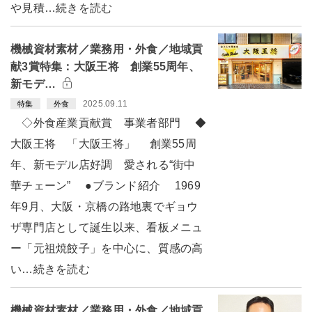
や見積…続きを読む
機械資材素材／業務用・外食／地域貢
献3賞特集：大阪王将 創業55周年、
新モデ…
2025.09.11
特集
外食
◇外食産業貢献賞 事業者部門 ◆
大阪王将 「大阪王将」 創業55周
年、新モデル店好調 愛される“街中
華チェーン” ●ブランド紹介 1969
年9月、大阪・京橋の路地裏でギョウ
ザ専門店として誕生以来、看板メニュ
ー「元祖焼餃子」を中心に、質感の高
い…続きを読む
機械資材素材／業務用・外食／地域貢