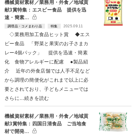
機械資材素材／業務用・外食／地域貢
献3賞特集：エスビー食品 提供を迅
速・簡素…
2025.09.11
調理品・コメまわり品
特集
◇業務用加工食品ヒット賞 ◆エス
ビー食品 「野菜と果実のお子さまカ
レー4個パック」 提供を迅速・簡素
化 食物アレルギーに配慮 ●製品紹
介 近年の外食店舗では人手不足など
から調理の簡便化がこれまで以上に必
要とされており、子どもメニューでは
さらに…続きを読む
機械資材素材／業務用・外食／地域貢
献3賞特集：四国日清食品 ご当地食
材で開発…