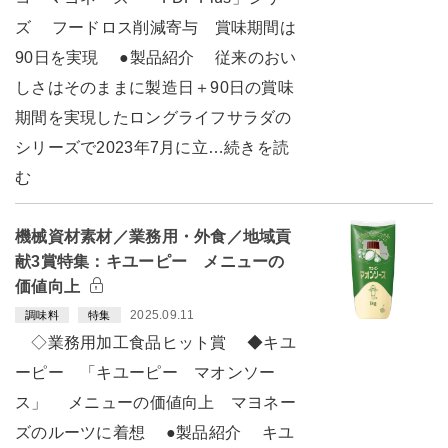
ズ フードロス削減寄与 賞味期間は
90日を実現 ●製品紹介 従来のおい
しさはそのままに製造日＋90日の賞味
期間を実現したロングライフサラダの
シリーズで2023年7月に立…続きを読
む
機械資材素材／業務用・外食／地域貢
献3賞特集：キユーピー メニューの
価値向上
2025.09.11
調味料
特集
◇業務用加工食品ヒット賞 ◆キユ
ーピー 「キユーピー マオンソー
ス」 メニューの価値向上 マヨネー
ズのルーツに着想 ●製品紹介 キユ