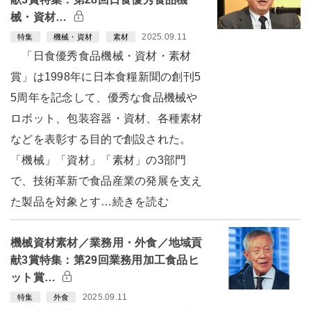
械・資材…
2025.09.11
特集
機械・資材
素材
「日食優秀食品機械・資材・素材
賞」は1998年に日本食糧新聞の創刊5
5周年を記念して、優秀な食品機械や
ロボット、包装容器・資材、各種素材
などを表彰する目的で創設された。
「機械」「資材」「素材」の3部門
で、技術革新で食品産業の発展を支え
た製品を対象とす…続きを読む
機械資材素材／業務用・外食／地域貢
献3賞特集：第29回業務用加工食品ヒ
ット賞…
2025.09.11
特集
外食