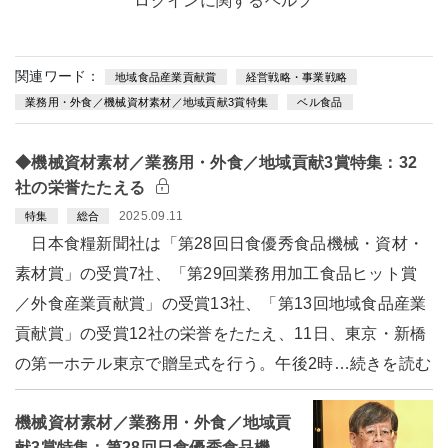
ログインに関するヘルプ
関連ワード：
地域食品産業貢献賞
経営戦略・事業戦略
業務用・外食／機械資材素材／地域貢献3賞特集
ベル食品
◆機械資材素材／業務用・外食／地域貢献3賞特集：32
社の栄誉たたえる
2025.09.11
特集
総合
日本食糧新聞社は「第28回日食優秀食品機械・資材・
素材賞」の受賞7社、「第29回業務用加工食品ヒット賞
／外食産業貢献賞」の受賞13社、「第13回地域食品産業
貢献賞」の受賞12社の栄誉をたたえ、11日、東京・新橋
の第一ホテル東京で贈呈式を行う。午後2時…続きを読む
機械資材素材／業務用・外食／地域貢
献3賞特集：第28回日食優秀食品機