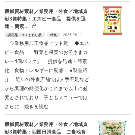
機械資材素材／業務用・外食／地域貢
献3賞特集：エスビー食品 提供を迅
速・簡素…
2025.09.11
調理品・コメまわり品
特集
◇業務用加工食品ヒット賞 ◆エス
ビー食品 「野菜と果実のお子さまカ
レー4個パック」 提供を迅速・簡素
化 食物アレルギーに配慮 ●製品紹
介 近年の外食店舗では人手不足など
から調理の簡便化がこれまで以上に必
要とされており、子どもメニューでは
さらに…続きを読む
機械資材素材／業務用・外食／地域貢
献3賞特集：四国日清食品 ご当地食