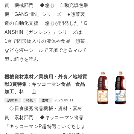
賞 機械部門 ◆悠心 自動充填包装
機「GANSHIN」シリーズ ●惣菜製
造の自動化支援 悠心が開発した「G
ANSHIN（ガンシン）」シリーズは、
1台で固形物入りの液体や食品・惣菜
などを液中シールで充填できるマルチ
型…続きを読む
機械資材素材／業務用・外食／地域貢
献3賞特集：キッコーマン食品 食品
加工、料…
2025.09.11
調味料
特集
素材
◇日食優秀食品機械・資材・素材
賞 素材部門 ◆キッコーマン食品
「キッコーマンP超特選こいくちしょ