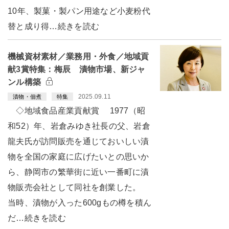
10年、製菓・製パン用途など小麦粉代
替と成り得…続きを読む
機械資材素材／業務用・外食／地域貢
献3賞特集：梅辰 漬物市場、新ジャ
ンル構築
2025.09.11
漬物・佃煮
特集
◇地域食品産業貢献賞 1977（昭
和52）年、岩倉みゆき社長の父、岩倉
龍夫氏が訪問販売を通じておいしい漬
物を全国の家庭に広げたいとの思いか
ら、静岡市の繁華街に近い一番町に漬
物販売会社として同社を創業した。
当時、漬物が入った600gもの樽を積ん
だ…続きを読む