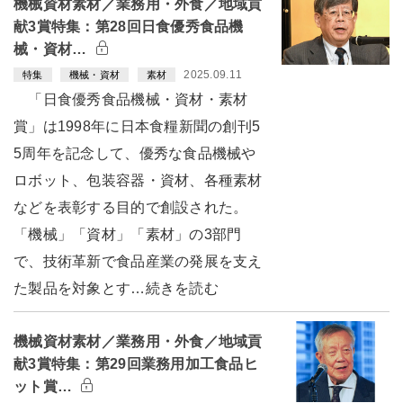
機械資材素材／業務用・外食／地域貢
献3賞特集：第28回日食優秀食品機
械・資材…
2025.09.11
特集
機械・資材
素材
「日食優秀食品機械・資材・素材
賞」は1998年に日本食糧新聞の創刊5
5周年を記念して、優秀な食品機械や
ロボット、包装容器・資材、各種素材
などを表彰する目的で創設された。
「機械」「資材」「素材」の3部門
で、技術革新で食品産業の発展を支え
た製品を対象とす…続きを読む
機械資材素材／業務用・外食／地域貢
献3賞特集：第29回業務用加工食品ヒ
ット賞…