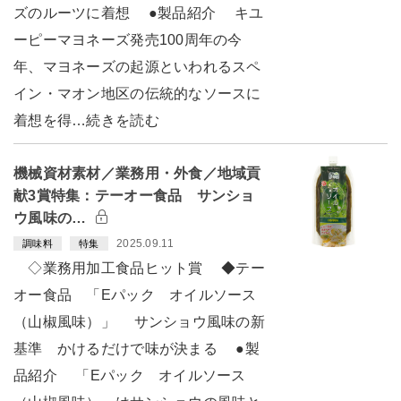
ズのルーツに着想 ●製品紹介 キユ
ーピーマヨネーズ発売100周年の今
年、マヨネーズの起源といわれるスペ
イン・マオン地区の伝統的なソースに
着想を得…続きを読む
機械資材素材／業務用・外食／地域貢
献3賞特集：テーオー食品 サンショ
ウ風味の…
2025.09.11
調味料
特集
◇業務用加工食品ヒット賞 ◆テー
オー食品 「Eパック オイルソース
（山椒風味）」 サンショウ風味の新
基準 かけるだけで味が決まる ●製
品紹介 「Eパック オイルソース