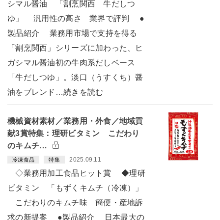
シマル醤油 「割烹関西 牛だしつ
ゆ」 汎用性の高さ 業界で評判 ●
製品紹介 業務用市場で支持を得る
「割烹関西」シリーズに加わった、ヒ
ガシマル醤油初の牛肉系だしベース
「牛だしつゆ」。淡口（うすくち）醤
油をブレンド…続きを読む
機械資材素材／業務用・外食／地域貢
献3賞特集：理研ビタミン こだわり
のキムチ…
2025.09.11
冷凍食品
特集
◇業務用加工食品ヒット賞 ◆理研
ビタミン 「もずくキムチ（冷凍）」
こだわりのキムチ味 簡便・産地訴
求の新提案 ●製品紹介 日本最大の