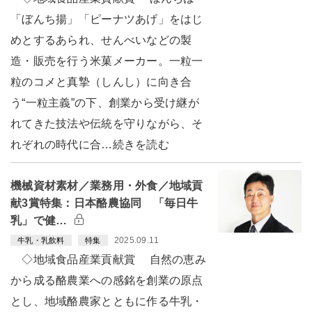
「ぼんち揚」「ピーナツあげ」をはじ
めとするあられ、せんべいなどの製
造・販売を行う米菓メーカー。一粒一
粒のコメと真摯（しんし）に向き合
う“一粒主義”の下、創業から受け継が
れてきた技法や伝統を守りながら、そ
れぞれの時代に合…続きを読む
機械資材素材／業務用・外食／地域貢
献3賞特集：日本酪農協同 「毎日牛
乳」で健…
2025.09.11
牛乳・乳飲料
特集
◇地域食品産業貢献賞 自然の恵み
から成る酪農業への感銘を創業の原点
とし、地域酪農家とともに作る牛乳・