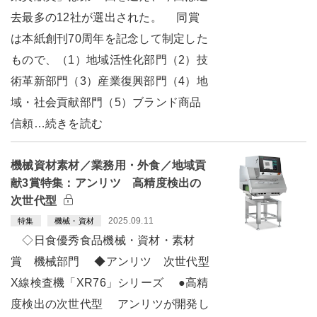
去最多の12社が選出された。 同賞
は本紙創刊70周年を記念して制定した
もので、（1）地域活性化部門（2）技
術革新部門（3）産業復興部門（4）地
域・社会貢献部門（5）ブランド商品
信頼…続きを読む
機械資材素材／業務用・外食／地域貢
献3賞特集：アンリツ 高精度検出の
次世代型
2025.09.11
特集
機械・資材
◇日食優秀食品機械・資材・素材
賞 機械部門 ◆アンリツ 次世代型
X線検査機「XR76」シリーズ ●高精
度検出の次世代型 アンリツが開発し