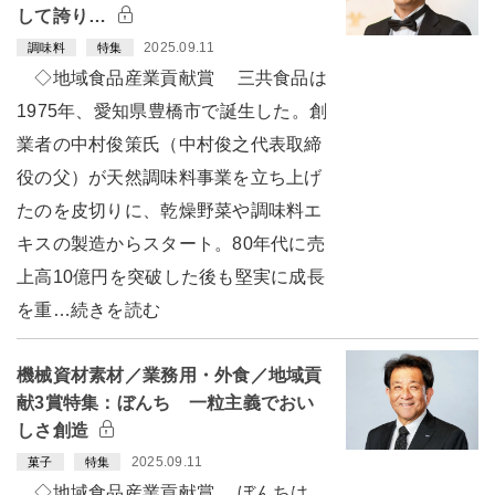
して誇り…
2025.09.11
調味料
特集
◇地域食品産業貢献賞 三共食品は
1975年、愛知県豊橋市で誕生した。創
業者の中村俊策氏（中村俊之代表取締
役の父）が天然調味料事業を立ち上げ
たのを皮切りに、乾燥野菜や調味料エ
キスの製造からスタート。80年代に売
上高10億円を突破した後も堅実に成長
を重…続きを読む
機械資材素材／業務用・外食／地域貢
献3賞特集：ぼんち 一粒主義でおい
しさ創造
2025.09.11
菓子
特集
◇地域食品産業貢献賞 ぼんちは