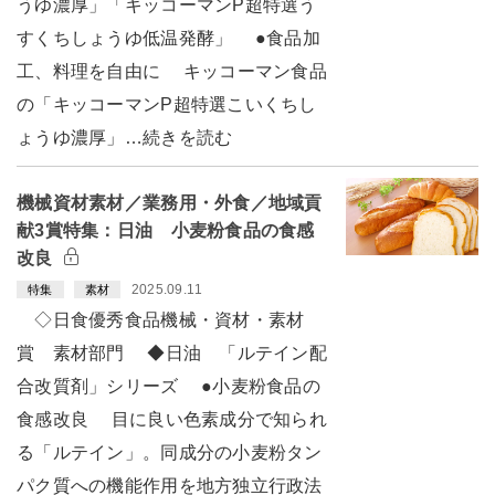
うゆ濃厚」「キッコーマンP超特選う
すくちしょうゆ低温発酵」 ●食品加
工、料理を自由に キッコーマン食品
の「キッコーマンP超特選こいくちし
ょうゆ濃厚」…続きを読む
機械資材素材／業務用・外食／地域貢
献3賞特集：日油 小麦粉食品の食感
改良
2025.09.11
特集
素材
◇日食優秀食品機械・資材・素材
賞 素材部門 ◆日油 「ルテイン配
合改質剤」シリーズ ●小麦粉食品の
食感改良 目に良い色素成分で知られ
る「ルテイン」。同成分の小麦粉タン
パク質への機能作用を地方独立行政法