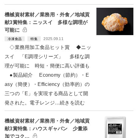
機械資材素材／業務用・外食／地域貢
献3賞特集：ニッスイ 多様な調理が
可能に
2025.09.11
冷凍食品
特集
◇業務用加工食品ヒット賞 ◆ニッ
スイ 「E調理シリーズ」 多様な調
理が可能に 時短・簡便に高い評価も
●製品紹介 Economy（節約）・E
asy（簡便）・Efficiency（効率的）の
三つの「E」を実現する商品として開
発された。電子レンジ…続きを読む
機械資材素材／業務用・外食／地域貢
献3賞特集：ハウスギャバン 少量添
加でコク…