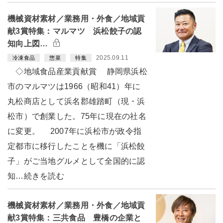
機械資材素材／業務用・外食／地域貢
献3賞特集：マルマツ 浜松餃子の認
知向上図…
2025.09.11
冷凍食品
惣菜
特集
◇地域食品産業貢献賞 静岡県浜松
市のマルマツは1966（昭和41）年に
丸松商店として浜名郡雄踏町（現・浜
松市）で創業した。75年に現在の社名
に変更。 2007年に浜松市が政令指
定都市に移行したことを機に「浜松餃
子」がご当地グルメとして全国的に認
知…続きを読む
機械資材素材／業務用・外食／地域貢
献3賞特集：三共食品 豊橋の企業と