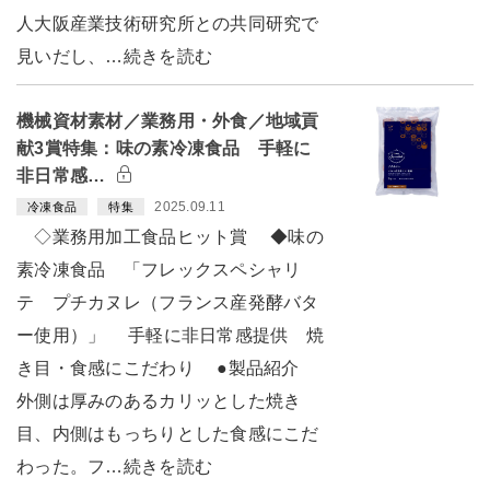
人大阪産業技術研究所との共同研究で
見いだし、…続きを読む
機械資材素材／業務用・外食／地域貢
献3賞特集：味の素冷凍食品 手軽に
非日常感…
2025.09.11
冷凍食品
特集
◇業務用加工食品ヒット賞 ◆味の
素冷凍食品 「フレックスペシャリ
テ プチカヌレ（フランス産発酵バタ
ー使用）」 手軽に非日常感提供 焼
き目・食感にこだわり ●製品紹介
外側は厚みのあるカリッとした焼き
目、内側はもっちりとした食感にこだ
わった。フ…続きを読む