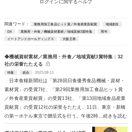
ログインに関するヘルプ
関連ワード：
業務用加工食品ヒット賞／外食産業貢献賞
地域創生
DX
業務用・外食／機械資材素材／地域貢献3賞特集
周年
イートアンドホールディングス
大阪王将
◆機械資材素材／業務用・外食／地域貢献3賞特集：32
社の栄誉たたえる
2025.09.11
特集
総合
日本食糧新聞社は「第28回日食優秀食品機械・資材・
素材賞」の受賞7社、「第29回業務用加工食品ヒット賞
／外食産業貢献賞」の受賞13社、「第13回地域食品産業
貢献賞」の受賞12社の栄誉をたたえ、11日、東京・新橋
の第一ホテル東京で贈呈式を行う。午後2時…続きを読む