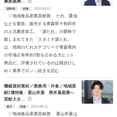
農業振興…
2025.09.11
調味料
特集
◇地域食品産業貢献賞 たれ、醤油
などを製造、販売する青森県十和田市
の上北農産加工。「源たれ」の愛称で
親しまれてきた「スタミナ源たれ」
は、焼肉のたれカテゴリーで青森県内
の市場占有率約7割を占める大ヒット
商品だ。評価されているのは競合ひし
めく業界でロン…続きを読む
機械資材素材／業務用・外食／地域貢
献3賞特集：栗山米菓 県米菓産業へ
貢献大き…
2025.09.11
菓子
特集
◇地域食品産業貢献賞 栗山米菓は