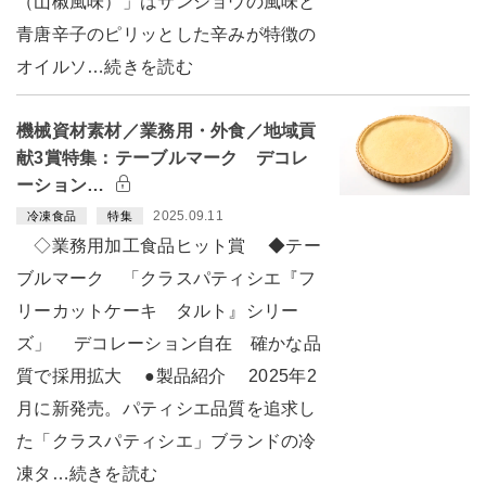
（山椒風味）」はサンショウの風味と
青唐辛子のピリッとした辛みが特徴の
オイルソ…続きを読む
機械資材素材／業務用・外食／地域貢
献3賞特集：テーブルマーク デコレ
ーション…
2025.09.11
冷凍食品
特集
◇業務用加工食品ヒット賞 ◆テー
ブルマーク 「クラスパティシエ『フ
リーカットケーキ タルト』シリー
ズ」 デコレーション自在 確かな品
質で採用拡大 ●製品紹介 2025年2
月に新発売。パティシエ品質を追求し
た「クラスパティシエ」ブランドの冷
凍タ…続きを読む