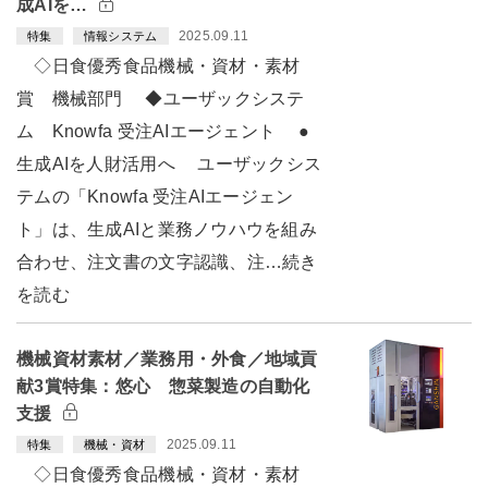
成AIを…
2025.09.11
特集
情報システム
◇日食優秀食品機械・資材・素材
賞 機械部門 ◆ユーザックシステ
ム Knowfa 受注AIエージェント ●
生成AIを人財活用へ ユーザックシス
テムの「Knowfa 受注AIエージェン
ト」は、生成AIと業務ノウハウを組み
合わせ、注文書の文字認識、注…続き
を読む
機械資材素材／業務用・外食／地域貢
献3賞特集：悠心 惣菜製造の自動化
支援
2025.09.11
特集
機械・資材
◇日食優秀食品機械・資材・素材