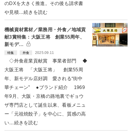
のDXを大きく推進。その後も請求書
や見積…続きを読む
機械資材素材／業務用・外食／地域貢
献3賞特集：大阪王将 創業55周年、
新モデ…
2025.09.11
特集
外食
◇外食産業貢献賞 事業者部門 ◆
大阪王将 「大阪王将」 創業55周
年、新モデル店好調 愛される“街中
華チェーン” ●ブランド紹介 1969
年9月、大阪・京橋の路地裏でギョウ
ザ専門店として誕生以来、看板メニュ
ー「元祖焼餃子」を中心に、質感の高
い…続きを読む