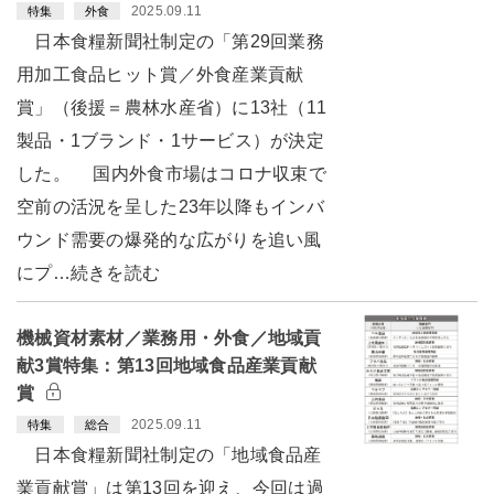
2025.09.11
特集
外食
日本食糧新聞社制定の「第29回業務
用加工食品ヒット賞／外食産業貢献
賞」（後援＝農林水産省）に13社（11
製品・1ブランド・1サービス）が決定
した。 国内外食市場はコロナ収束で
空前の活況を呈した23年以降もインバ
ウンド需要の爆発的な広がりを追い風
にプ…続きを読む
機械資材素材／業務用・外食／地域貢
献3賞特集：第13回地域食品産業貢献
賞
2025.09.11
特集
総合
日本食糧新聞社制定の「地域食品産
業貢献賞」は第13回を迎え、今回は過