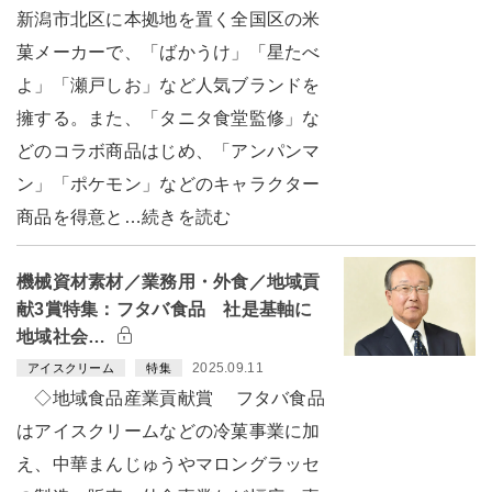
新潟市北区に本拠地を置く全国区の米
菓メーカーで、「ばかうけ」「星たべ
よ」「瀬戸しお」など人気ブランドを
擁する。また、「タニタ食堂監修」な
どのコラボ商品はじめ、「アンパンマ
ン」「ポケモン」などのキャラクター
商品を得意と…続きを読む
機械資材素材／業務用・外食／地域貢
献3賞特集：フタバ食品 社是基軸に
地域社会…
2025.09.11
アイスクリーム
特集
◇地域食品産業貢献賞 フタバ食品
はアイスクリームなどの冷菓事業に加
え、中華まんじゅうやマロングラッセ