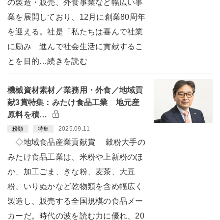
の製造・販売、外食事業など幅広い事
業を展開しており、12月に創業80周年
を迎える。社是「私たちは喜んで社業
に励み 進んで社会生活に貢献するこ
とを目的…続きを読む
機械資材素材／業務用・外食／地域貢
献3賞特集：みたけ食品工業 地元産
原料を積…
2025.09.11
粉類
特集
◇地域食品産業貢献賞 穀粉大手の
みたけ食品工業は、米粉や上新粉のほ
か、加工ごま、きな粉、麦茶、大豆
粉、いりぬかなど乾物類を含め幅広く
製造し、販売する全国規模の食品メー
カーだ。時代の波を読む力に優れ、20