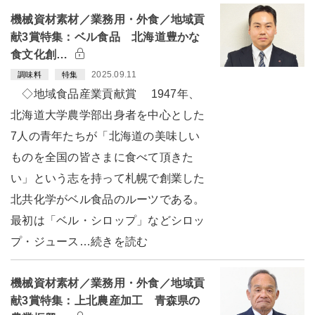
機械資材素材／業務用・外食／地域貢
献3賞特集：ベル食品 北海道豊かな
食文化創…
2025.09.11
調味料
特集
◇地域食品産業貢献賞 1947年、
北海道大学農学部出身者を中心とした
7人の青年たちが「北海道の美味しい
ものを全国の皆さまに食べて頂きた
い」という志を持って札幌で創業した
北共化学がベル食品のルーツである。
最初は「ベル・シロップ」などシロッ
プ・ジュース…続きを読む
機械資材素材／業務用・外食／地域貢
献3賞特集：上北農産加工 青森県の