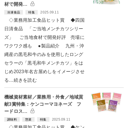
材で開発…
2025.09.11
冷凍食品
特集
◇業務用加工食品ヒット賞 ◆四国
日清食品 「ご当地メンチカツシリー
ズ」 ご当地食材で開発好評 売場に
ワクワク感も ●製品紹介 九州・沖
縄産の黒毛和牛のみを使用したロング
セラーの「黒毛和牛メンチカツ」をは
じめ2023年名古屋めしをイメージさせ
る…続きを読む
機械資材素材／業務用・外食／地域貢
献3賞特集：ケンコーマヨネーズ フ
ードロス…
2025.09.11
調味料
惣菜
特集
◇業務用加工食品ヒット賞 ◆ケン