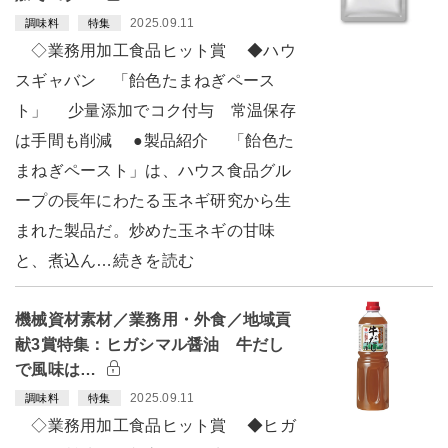
2025.09.11
調味料
特集
◇業務用加工食品ヒット賞 ◆ハウ
スギャバン 「飴色たまねぎペース
ト」 少量添加でコク付与 常温保存
は手間も削減 ●製品紹介 「飴色た
まねぎペースト」は、ハウス食品グル
ープの長年にわたる玉ネギ研究から生
まれた製品だ。炒めた玉ネギの甘味
と、煮込ん…続きを読む
機械資材素材／業務用・外食／地域貢
献3賞特集：ヒガシマル醤油 牛だし
で風味は…
2025.09.11
調味料
特集
◇業務用加工食品ヒット賞 ◆ヒガ