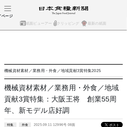
イページ
紙面ビューアー
クリッピング
最新の紙面
機械資材素材／業務用・外食／地域貢献3賞特集2025
機械資材素材／業務用・外食／地域
貢献3賞特集：大阪王将 創業55周
年、新モデル店好調
2025.09.11 12996号 08面
特集
外食