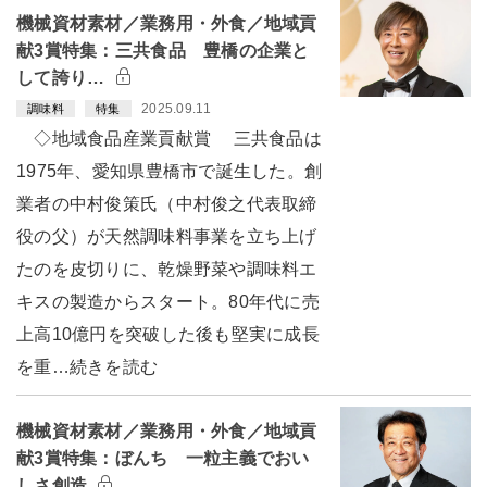
機械資材素材／業務用・外食／地域貢
献3賞特集：三共食品 豊橋の企業と
して誇り…
2025.09.11
調味料
特集
◇地域食品産業貢献賞 三共食品は
1975年、愛知県豊橋市で誕生した。創
業者の中村俊策氏（中村俊之代表取締
役の父）が天然調味料事業を立ち上げ
たのを皮切りに、乾燥野菜や調味料エ
キスの製造からスタート。80年代に売
上高10億円を突破した後も堅実に成長
を重…続きを読む
機械資材素材／業務用・外食／地域貢
献3賞特集：ぼんち 一粒主義でおい
しさ創造