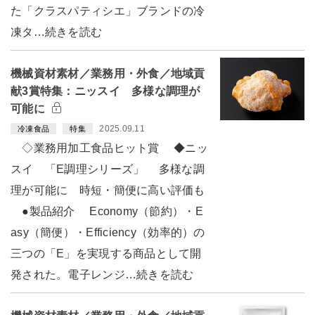
た「クラスパティシエ」ブランドの冷
凍タ…続きを読む
機械資材素材／業務用・外食／地域貢
献3賞特集：ニッスイ 多様な調理が
可能に
2025.09.11
冷凍食品
特集
◇業務用加工食品ヒット賞 ◆ニッ
スイ 「E調理シリーズ」 多様な調
理が可能に 時短・簡便に高い評価も
●製品紹介 Economy（節約）・E
asy（簡便）・Efficiency（効率的）の
三つの「E」を実現する商品として開
発された。電子レンジ…続きを読む