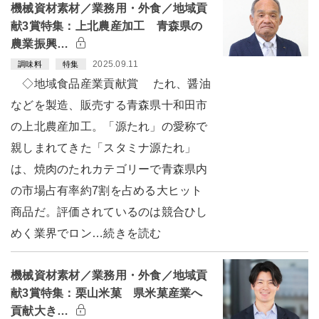
機械資材素材／業務用・外食／地域貢
献3賞特集：上北農産加工 青森県の
農業振興…
2025.09.11
調味料
特集
◇地域食品産業貢献賞 たれ、醤油
などを製造、販売する青森県十和田市
の上北農産加工。「源たれ」の愛称で
親しまれてきた「スタミナ源たれ」
は、焼肉のたれカテゴリーで青森県内
の市場占有率約7割を占める大ヒット
商品だ。評価されているのは競合ひし
めく業界でロン…続きを読む
機械資材素材／業務用・外食／地域貢
献3賞特集：栗山米菓 県米菓産業へ
貢献大き…