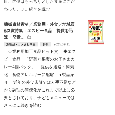
目、内側はもっちりとした食感にこだ
わった。フ…続きを読む
機械資材素材／業務用・外食／地域貢
献3賞特集：エスビー食品 提供を迅
速・簡素…
2025.09.11
調理品・コメまわり品
特集
◇業務用加工食品ヒット賞 ◆エス
ビー食品 「野菜と果実のお子さまカ
レー4個パック」 提供を迅速・簡素
化 食物アレルギーに配慮 ●製品紹
介 近年の外食店舗では人手不足など
から調理の簡便化がこれまで以上に必
要とされており、子どもメニューでは
さらに…続きを読む