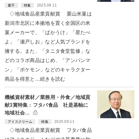
2025.09.11
菓子
特集
◇地域食品産業貢献賞 栗山米菓は
新潟市北区に本拠地を置く全国区の米
菓メーカーで、「ばかうけ」「星たべ
よ」「瀬戸しお」など人気ブランドを
擁する。また、「タニタ食堂監修」な
どのコラボ商品はじめ、「アンパンマ
ン」「ポケモン」などのキャラクター
商品を得意と…続きを読む
機械資材素材／業務用・外食／地域貢
献3賞特集：フタバ食品 社是基軸に
地域社会…
2025.09.11
アイスクリーム
特集
◇地域食品産業貢献賞 フタバ食品