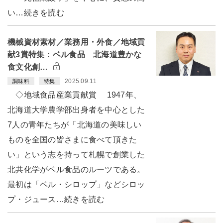
い…続きを読む
機械資材素材／業務用・外食／地域貢
献3賞特集：ベル食品 北海道豊かな
食文化創…
2025.09.11
調味料
特集
◇地域食品産業貢献賞 1947年、
北海道大学農学部出身者を中心とした
7人の青年たちが「北海道の美味しい
ものを全国の皆さまに食べて頂きた
い」という志を持って札幌で創業した
北共化学がベル食品のルーツである。
最初は「ベル・シロップ」などシロッ
プ・ジュース…続きを読む