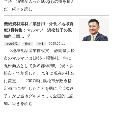
当時、漬物が入った600gもの樽を積ん
だ…続きを読む
機械資材素材／業務用・外食／地域貢
献3賞特集：マルマツ 浜松餃子の認
知向上図…
2025.09.11
冷凍食品
惣菜
特集
◇地域食品産業貢献賞 静岡県浜松
市のマルマツは1966（昭和41）年に
丸松商店として浜名郡雄踏町（現・浜
松市）で創業した。75年に現在の社名
に変更。 2007年に浜松市が政令指
定都市に移行したことを機に「浜松餃
子」がご当地グルメとして全国的に認
知…続きを読む