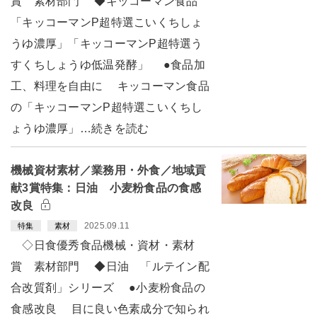
賞 素材部門 ◆キッコーマン食品
「キッコーマンP超特選こいくちしょ
うゆ濃厚」「キッコーマンP超特選う
すくちしょうゆ低温発酵」 ●食品加
工、料理を自由に キッコーマン食品
の「キッコーマンP超特選こいくちし
ょうゆ濃厚」…続きを読む
機械資材素材／業務用・外食／地域貢
献3賞特集：日油 小麦粉食品の食感
改良
2025.09.11
特集
素材
◇日食優秀食品機械・資材・素材
賞 素材部門 ◆日油 「ルテイン配
合改質剤」シリーズ ●小麦粉食品の
食感改良 目に良い色素成分で知られ