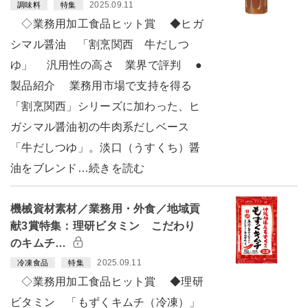
2025.09.11
調味料
特集
◇業務用加工食品ヒット賞 ◆ヒガ
シマル醤油 「割烹関西 牛だしつ
ゆ」 汎用性の高さ 業界で評判 ●
製品紹介 業務用市場で支持を得る
「割烹関西」シリーズに加わった、ヒ
ガシマル醤油初の牛肉系だしベース
「牛だしつゆ」。淡口（うすくち）醤
油をブレンド…続きを読む
機械資材素材／業務用・外食／地域貢
献3賞特集：理研ビタミン こだわり
のキムチ…
2025.09.11
冷凍食品
特集
◇業務用加工食品ヒット賞 ◆理研
ビタミン 「もずくキムチ（冷凍）」