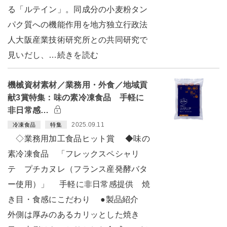
る「ルテイン」。同成分の小麦粉タン
パク質への機能作用を地方独立行政法
人大阪産業技術研究所との共同研究で
見いだし、…続きを読む
機械資材素材／業務用・外食／地域貢
献3賞特集：味の素冷凍食品 手軽に
非日常感…
2025.09.11
冷凍食品
特集
◇業務用加工食品ヒット賞 ◆味の
素冷凍食品 「フレックスペシャリ
テ プチカヌレ（フランス産発酵バタ
ー使用）」 手軽に非日常感提供 焼
き目・食感にこだわり ●製品紹介
外側は厚みのあるカリッとした焼き