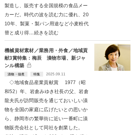
製造し、販売する全国規模の食品メー
カーだ。時代の波を読む力に優れ、20
10年、製菓・製パン用途など小麦粉代
替と成り得…続きを読む
機械資材素材／業務用・外食／地域貢
献3賞特集：梅辰 漬物市場、新ジャ
ンル構築
2025.09.11
漬物・佃煮
特集
◇地域食品産業貢献賞 1977（昭
和52）年、岩倉みゆき社長の父、岩倉
龍夫氏が訪問販売を通じておいしい漬
物を全国の家庭に広げたいとの思いか
ら、静岡市の繁華街に近い一番町に漬
物販売会社として同社を創業した。