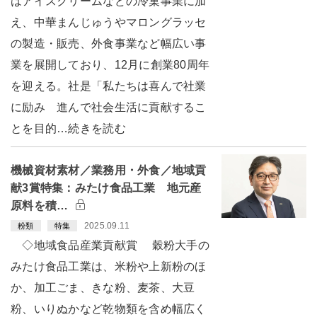
はアイスクリームなどの冷菓事業に加
え、中華まんじゅうやマロングラッセ
の製造・販売、外食事業など幅広い事
業を展開しており、12月に創業80周年
を迎える。社是「私たちは喜んで社業
に励み 進んで社会生活に貢献するこ
とを目的…続きを読む
機械資材素材／業務用・外食／地域貢
献3賞特集：みたけ食品工業 地元産
原料を積…
2025.09.11
粉類
特集
◇地域食品産業貢献賞 穀粉大手の
みたけ食品工業は、米粉や上新粉のほ
か、加工ごま、きな粉、麦茶、大豆
粉、いりぬかなど乾物類を含め幅広く