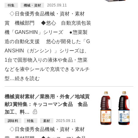
2025.09.11
特集
機械・資材
◇日食優秀食品機械・資材・素材
賞 機械部門 ◆悠心 自動充填包装
機「GANSHIN」シリーズ ●惣菜製
造の自動化支援 悠心が開発した「G
ANSHIN（ガンシン）」シリーズは、
1台で固形物入りの液体や食品・惣菜
などを液中シールで充填できるマルチ
型…続きを読む
機械資材素材／業務用・外食／地域貢
献3賞特集：キッコーマン食品 食品
加工、料…
2025.09.11
調味料
特集
素材
◇日食優秀食品機械・資材・素材