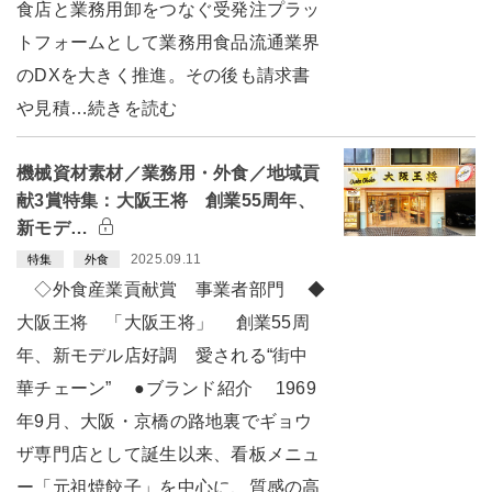
食店と業務用卸をつなぐ受発注プラッ
トフォームとして業務用食品流通業界
のDXを大きく推進。その後も請求書
や見積…続きを読む
機械資材素材／業務用・外食／地域貢
献3賞特集：大阪王将 創業55周年、
新モデ…
2025.09.11
特集
外食
◇外食産業貢献賞 事業者部門 ◆
大阪王将 「大阪王将」 創業55周
年、新モデル店好調 愛される“街中
華チェーン” ●ブランド紹介 1969
年9月、大阪・京橋の路地裏でギョウ
ザ専門店として誕生以来、看板メニュ
ー「元祖焼餃子」を中心に、質感の高