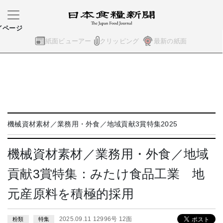
イページ
紙面ビューアー
クリッピング
最新の紙面
機械資材素材／業務用・外食／地域貢献3賞特集2025
機械資材素材／業務用・外食／地域
貢献3賞特集：みたけ食品工業 地
元産原料を積極的採用
2025.09.11 12996号 12面
粉類
特集