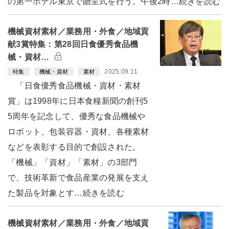
の第一ホテル東京で贈呈式を行う。午後2時…続きを読む
機械資材素材／業務用・外食／地域貢
献3賞特集：第28回日食優秀食品機
械・資材…
2025.09.11
特集
機械・資材
素材
「日食優秀食品機械・資材・素材
賞」は1998年に日本食糧新聞の創刊5
5周年を記念して、優秀な食品機械や
ロボット、包装容器・資材、各種素材
などを表彰する目的で創設された。
「機械」「資材」「素材」の3部門
で、技術革新で食品産業の発展を支え
た製品を対象とす…続きを読む
機械資材素材／業務用・外食／地域貢