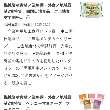
機械資材素材／業務用・外食／地域貢
献3賞特集：四国日清食品 ご当地食
材で開発…
2025.09.11
冷凍食品
特集
◇業務用加工食品ヒット賞 ◆四国
日清食品 「ご当地メンチカツシリー
ズ」 ご当地食材で開発好評 売場に
ワクワク感も ●製品紹介 九州・沖
縄産の黒毛和牛のみを使用したロング
セラーの「黒毛和牛メンチカツ」をは
じめ2023年名古屋めしをイメージさせ
る…続きを読む
機械資材素材／業務用・外食／地域貢
献3賞特集：ケンコーマヨネーズ フ
ードロス…