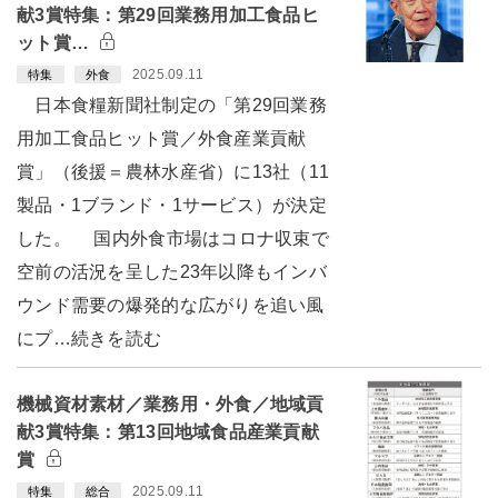
献3賞特集：第29回業務用加工食品ヒ
ット賞…
2025.09.11
特集
外食
日本食糧新聞社制定の「第29回業務
用加工食品ヒット賞／外食産業貢献
賞」（後援＝農林水産省）に13社（11
製品・1ブランド・1サービス）が決定
した。 国内外食市場はコロナ収束で
空前の活況を呈した23年以降もインバ
ウンド需要の爆発的な広がりを追い風
にプ…続きを読む
機械資材素材／業務用・外食／地域貢
献3賞特集：第13回地域食品産業貢献
賞
2025.09.11
特集
総合