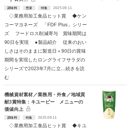
2025.09.11
調味料
惣菜
特集
◇業務用加工食品ヒット賞 ◆ケン
コーマヨネーズ 「FDF Plus」シリー
ズ フードロス削減寄与 賞味期間は
90日を実現 ●製品紹介 従来のおい
しさはそのままに製造日＋90日の賞味
期間を実現したロングライフサラダの
シリーズで2023年7月に立…続きを読
む
機械資材素材／業務用・外食／地域貢
献3賞特集：キユーピー メニューの
価値向上
2025.09.11
調味料
特集
◇業務用加工食品ヒット賞 ◆キユ