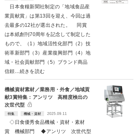
日本食糧新聞社制定の「地域食品産
業貢献賞」は第13回を迎え、今回は過
去最多の12社が選出された。 同賞
は本紙創刊70周年を記念して制定した
もので、（1）地域活性化部門（2）技
術革新部門（3）産業復興部門（4）地
域・社会貢献部門（5）ブランド商品
信頼…続きを読む
機械資材素材／業務用・外食／地域貢
献3賞特集：アンリツ 高精度検出の
次世代型
2025.09.11
特集
機械・資材
◇日食優秀食品機械・資材・素材
賞 機械部門 ◆アンリツ 次世代型