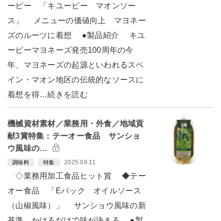
ーピー 「キユーピー マオンソー
ス」 メニューの価値向上 マヨネー
ズのルーツに着想 ●製品紹介 キユ
ーピーマヨネーズ発売100周年の今
年、マヨネーズの起源といわれるスペ
イン・マオン地区の伝統的なソースに
着想を得…続きを読む
機械資材素材／業務用・外食／地域貢
献3賞特集：テーオー食品 サンショ
ウ風味の…
2025.09.11
調味料
特集
◇業務用加工食品ヒット賞 ◆テー
オー食品 「Eパック オイルソース
（山椒風味）」 サンショウ風味の新
基準 かけるだけで味が決まる ●製