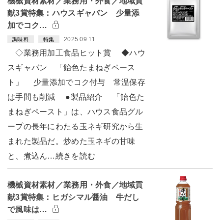
機械資材素材／業務用・外食／地域貢
献3賞特集：ハウスギャバン 少量添
加でコク…
2025.09.11
調味料
特集
◇業務用加工食品ヒット賞 ◆ハウ
スギャバン 「飴色たまねぎペース
ト」 少量添加でコク付与 常温保存
は手間も削減 ●製品紹介 「飴色た
まねぎペースト」は、ハウス食品グル
ープの長年にわたる玉ネギ研究から生
まれた製品だ。炒めた玉ネギの甘味
と、煮込ん…続きを読む
機械資材素材／業務用・外食／地域貢
献3賞特集：ヒガシマル醤油 牛だし
で風味は…