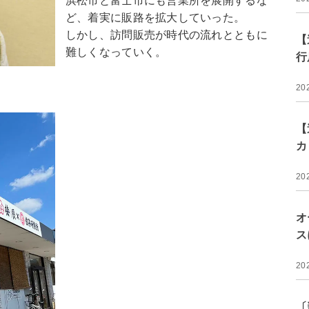
浜松市と富士市にも営業所を展開するな
ど、着実に販路を拡大していった。
しかし、訪問販売が時代の流れとともに
【
難しくなっていく。
行
20
【
カ
20
オ
ス
20
〔