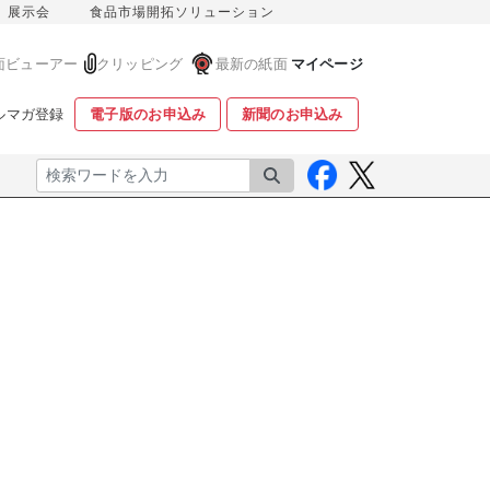
展示会
食品市場開拓ソリューション
面ビューアー
クリッピング
最新の紙面
マイページ
ルマガ登録
電子版のお申込み
新聞のお申込み
検索