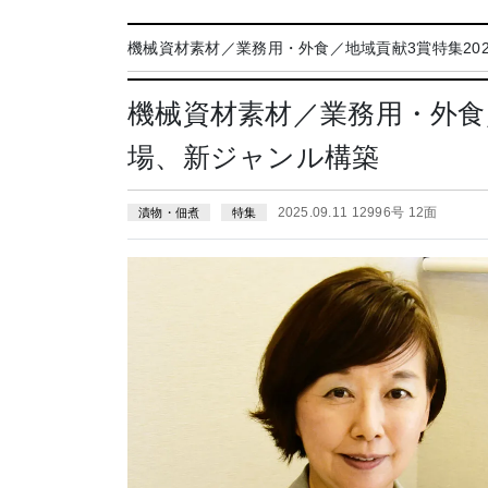
機械資材素材／業務用・外食／地域貢献3賞特集202
機械資材素材／業務用・外食
場、新ジャンル構築
2025.09.11 12996号 12面
漬物・佃煮
特集