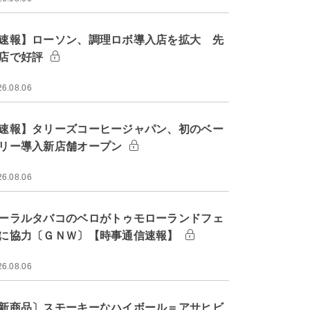
速報】ローソン、調理ロボ導入店を拡大 先
店で好評
26.08.06
速報】タリーズコーヒージャパン、初のベー
リー導入新店舗オープン
26.08.06
ーラルタバコのベロがトゥモローランドフェ
に協力〔ＧＮＷ〕【時事通信速報】
26.08.06
新商品〕スモーキーなハイボール＝アサヒビ