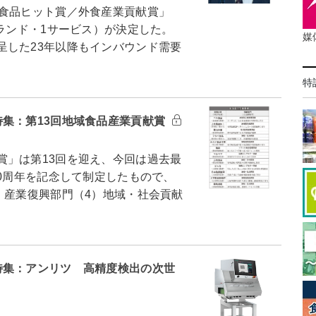
食品ヒット賞／外食産業貢献賞」
ブランド・1サービス）が決定した。
媒
した23年以降もインバウンド需要
特
特集：第13回地域食品産業貢献賞
」は第13回を迎え、今回は過去最
0周年を記念して制定したもので、
）産業復興部門（4）地域・社会貢献
特集：アンリツ 高精度検出の次世