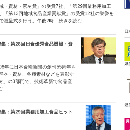
械・資材・素材賞」の受賞7社、「第29回業務用加工
、「第13回地域食品産業貢献賞」の受賞12社の栄誉を
で贈呈式を行う。午後2時…続きを読む
日
集：第28回日食優秀食品機械・資
媒
8年に日本食糧新聞の創刊55周年を
容器・資材、各種素材などを表彰す
材」の3部門で、技術革新で食品産
む
媒
集：第29回業務用加工食品ヒット