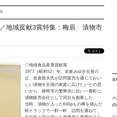
5
／地域貢献3賞特集：梅辰 漬物市
◇地域食品産業貢献賞
1977（昭和52）年、岩倉みゆき社長の
父、岩倉龍夫氏が訪問販売を通じておい
速
しい漬物を全国の家庭に広げたいとの思
いから、静岡市の繁華街に近い一番町に
漬物販売会社として同社を創業した。
ベ
当時、漬物が入った600gもの樽を積んだ
の
軽トラックで一軒一軒、訪問を重ねて、
20