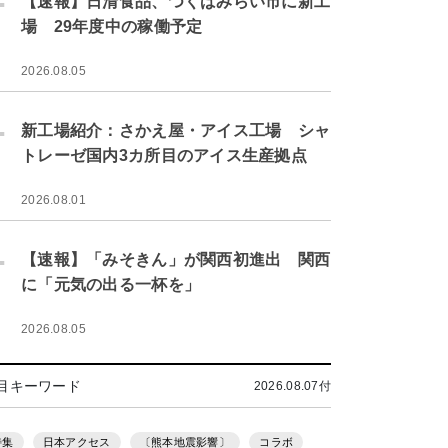
【速報】日清食品、つくばみらい市に新工
場 29年度中の稼働予定
2026.08.05
.
新工場紹介：さかえ屋・アイス工場 シャ
トレーゼ国内3カ所目のアイス生産拠点
2026.08.01
.
【速報】「みそきん」が関西初進出 関西
に「元気の出る一杯を」
2026.08.05
目キーワード
2026.08.07付
特集
日本アクセス
〔熊本地震影響〕
コラボ