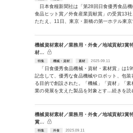
日本食糧新聞社は「第28回日食優秀食品機
食品ヒット賞／外食産業貢献賞」の受賞13社
たたえ、11日、東京・新橋の第一ホテル東京
機械資材素材／業務用・外食／地域貢献3賞特
材…
2025.09.11
特集
機械・資材
素材
「日食優秀食品機械・資材・素材賞」は199
記念して、優秀な食品機械やロボット、包装
る目的で創設された。「機械」「資材」「素
業の発展を支えた製品を対象とす…続きを読
機械資材素材／業務用・外食／地域貢献3賞特
賞…
2025.09.11
特集
外食