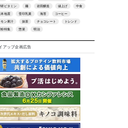
理研ビタミン
麺
岩田醸造
値上げ
中食
熊本地震
雪印乳業
海苔
コーヒー
レモン果汁
抹茶
チョコレート
トレンド
製粉特集
惣菜
明治
イアップ企画広告