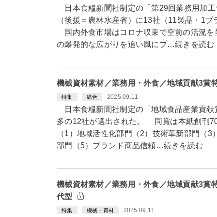
日本食糧新聞社制定の「第29回業務用加工
（後援＝農林水産省）に13社（11製品・1
国内外食市場はコロナ収束で空前の活況を呈
の爆発的な広がりを追い風にプ…続きを読む
機械資材素材／業務用・外食／地域貢献3賞
2025.09.11
特集
総合
日本食糧新聞社制定の「地域食品産業貢献賞
多の12社が選出された。 同賞は本紙創刊7
（1）地域活性化部門（2）技術革新部門（3
部門（5）ブランド商品信頼…続きを読む
機械資材素材／業務用・外食／地域貢献3賞
代型
2025.09.11
特集
機械・資材