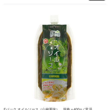
Eパック オイルソース（山椒風味） 規格＝400g／常温