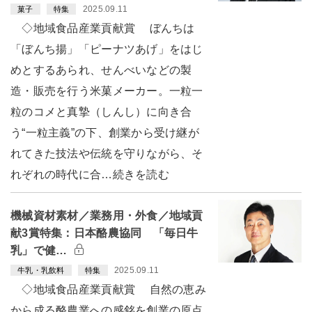
2025.09.11
菓子
特集
◇地域食品産業貢献賞 ぼんちは
「ぼんち揚」「ピーナツあげ」をはじ
めとするあられ、せんべいなどの製
造・販売を行う米菓メーカー。一粒一
粒のコメと真摯（しんし）に向き合
う“一粒主義”の下、創業から受け継が
れてきた技法や伝統を守りながら、そ
れぞれの時代に合…続きを読む
機械資材素材／業務用・外食／地域貢
献3賞特集：日本酪農協同 「毎日牛
乳」で健…
2025.09.11
牛乳・乳飲料
特集
◇地域食品産業貢献賞 自然の恵み
から成る酪農業への感銘を創業の原点