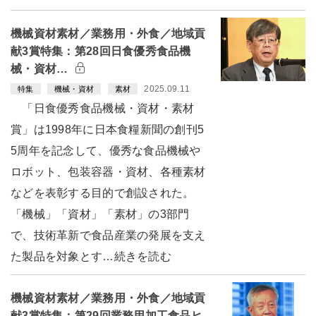
機械資材素材／業務用・外食／地域貢
献3賞特集：第28回日食優秀食品機
械・資材…
2025.09.11
特集
機械・資材
素材
「日食優秀食品機械・資材・素材
賞」は1998年に日本食糧新聞の創刊5
5周年を記念して、優秀な食品機械や
ロボット、包装容器・資材、各種素材
などを表彰する目的で創設された。
「機械」「資材」「素材」の3部門
で、技術革新で食品産業の発展を支え
た製品を対象とす…続きを読む
機械資材素材／業務用・外食／地域貢
献3賞特集：第29回業務用加工食品ヒ