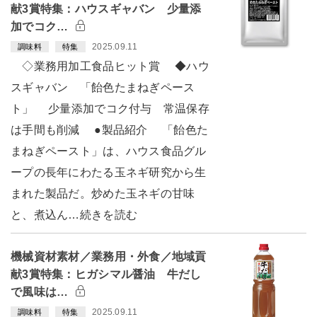
献3賞特集：ハウスギャバン 少量添
加でコク…
2025.09.11
調味料
特集
◇業務用加工食品ヒット賞 ◆ハウ
スギャバン 「飴色たまねぎペース
ト」 少量添加でコク付与 常温保存
は手間も削減 ●製品紹介 「飴色た
まねぎペースト」は、ハウス食品グル
ープの長年にわたる玉ネギ研究から生
まれた製品だ。炒めた玉ネギの甘味
と、煮込ん…続きを読む
機械資材素材／業務用・外食／地域貢
献3賞特集：ヒガシマル醤油 牛だし
で風味は…
2025.09.11
調味料
特集