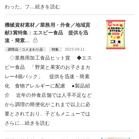
わった。フ…続きを読む
機械資材素材／業務用・外食／地域貢
献3賞特集：エスビー食品 提供を迅
速・簡素…
2025.09.11
調理品・コメまわり品
特集
◇業務用加工食品ヒット賞 ◆エス
ビー食品 「野菜と果実のお子さまカ
レー4個パック」 提供を迅速・簡素
化 食物アレルギーに配慮 ●製品紹
介 近年の外食店舗では人手不足など
から調理の簡便化がこれまで以上に必
要とされており、子どもメニューでは
さらに…続きを読む