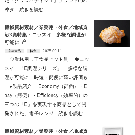
た「クラスパティシエ」ブランドの冷
凍タ…続きを読む
機械資材素材／業務用・外食／地域貢
献3賞特集：ニッスイ 多様な調理が
可能に
2025.09.11
冷凍食品
特集
◇業務用加工食品ヒット賞 ◆ニッ
スイ 「E調理シリーズ」 多様な調
理が可能に 時短・簡便に高い評価も
●製品紹介 Economy（節約）・E
asy（簡便）・Efficiency（効率的）の
三つの「E」を実現する商品として開
発された。電子レンジ…続きを読む
機械資材素材／業務用・外食／地域貢