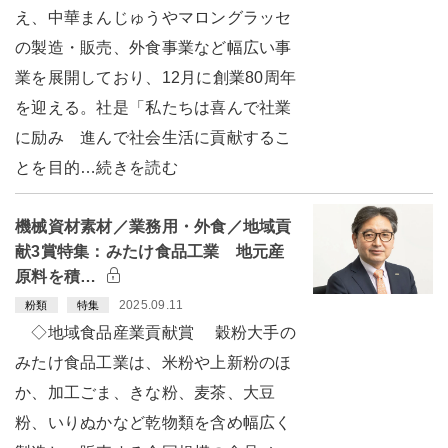
え、中華まんじゅうやマロングラッセ
の製造・販売、外食事業など幅広い事
業を展開しており、12月に創業80周年
を迎える。社是「私たちは喜んで社業
に励み 進んで社会生活に貢献するこ
とを目的…続きを読む
機械資材素材／業務用・外食／地域貢
献3賞特集：みたけ食品工業 地元産
原料を積…
2025.09.11
粉類
特集
◇地域食品産業貢献賞 穀粉大手の
みたけ食品工業は、米粉や上新粉のほ
か、加工ごま、きな粉、麦茶、大豆
粉、いりぬかなど乾物類を含め幅広く