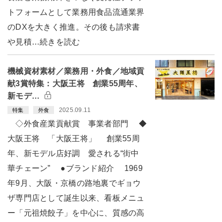
トフォームとして業務用食品流通業界
のDXを大きく推進。その後も請求書
や見積…続きを読む
機械資材素材／業務用・外食／地域貢
献3賞特集：大阪王将 創業55周年、
新モデ…
2025.09.11
特集
外食
◇外食産業貢献賞 事業者部門 ◆
大阪王将 「大阪王将」 創業55周
年、新モデル店好調 愛される“街中
華チェーン” ●ブランド紹介 1969
年9月、大阪・京橋の路地裏でギョウ
ザ専門店として誕生以来、看板メニュ
ー「元祖焼餃子」を中心に、質感の高