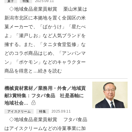
2025.09.11
菓子
特集
◇地域食品産業貢献賞 栗山米菓は
新潟市北区に本拠地を置く全国区の米
菓メーカーで、「ばかうけ」「星たべ
よ」「瀬戸しお」など人気ブランドを
擁する。また、「タニタ食堂監修」な
どのコラボ商品はじめ、「アンパンマ
ン」「ポケモン」などのキャラクター
商品を得意と…続きを読む
機械資材素材／業務用・外食／地域貢
献3賞特集：フタバ食品 社是基軸に
地域社会…
2025.09.11
アイスクリーム
特集
◇地域食品産業貢献賞 フタバ食品
はアイスクリームなどの冷菓事業に加