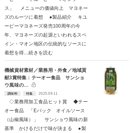
ス」 メニューの価値向上 マヨネー
ズのルーツに着想 ●製品紹介 キユ
ーピーマヨネーズ発売100周年の今
年、マヨネーズの起源といわれるスペ
イン・マオン地区の伝統的なソースに
着想を得…続きを読む
機械資材素材／業務用・外食／地域貢
献3賞特集：テーオー食品 サンショ
ウ風味の…
2025.09.11
調味料
特集
◇業務用加工食品ヒット賞 ◆テー
オー食品 「Eパック オイルソース
（山椒風味）」 サンショウ風味の新
基準 かけるだけで味が決まる ●製