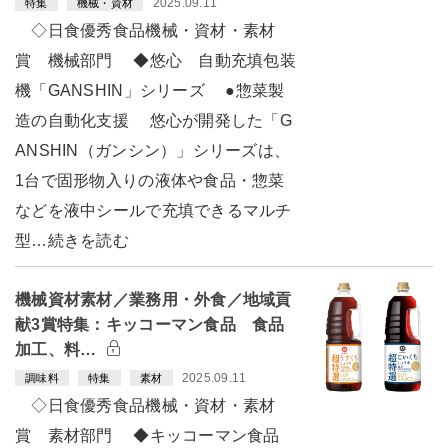
2025.09.11
特集
機械・資材
◇日食優秀食品機械・資材・素材
賞 機械部門 ◆悠心 自動充填包装
機「GANSHIN」シリーズ ●惣菜製
造の自動化支援 悠心が開発した「G
ANSHIN（ガンシン）」シリーズは、
1台で固形物入りの液体や食品・惣菜
などを液中シールで充填できるマルチ
型…続きを読む
機械資材素材／業務用・外食／地域貢
献3賞特集：キッコーマン食品 食品
加工、料…
2025.09.11
調味料
特集
素材
◇日食優秀食品機械・資材・素材
賞 素材部門 ◆キッコーマン食品