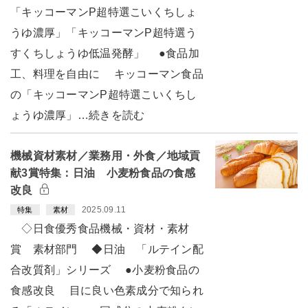
「キッコーマンP超特選こいくちしょ
うゆ濃厚」「キッコーマンP超特選う
すくちしょうゆ低温発酵」 ●食品加
工、料理を自由に キッコーマン食品
の「キッコーマンP超特選こいくちし
ょうゆ濃厚」…続きを読む
機械資材素材／業務用・外食／地域貢
献3賞特集：日油 小麦粉食品の食感
改良
2025.09.11
特集
素材
◇日食優秀食品機械・資材・素材
賞 素材部門 ◆日油 「ルテイン配
合改質剤」シリーズ ●小麦粉食品の
食感改良 目に良い色素成分で知られ