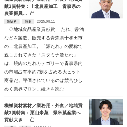
献3賞特集：上北農産加工 青森県の
農業振興…
2025.09.11
調味料
特集
◇地域食品産業貢献賞 たれ、醤油
などを製造、販売する青森県十和田市
の上北農産加工。「源たれ」の愛称で
親しまれてきた「スタミナ源たれ」
は、焼肉のたれカテゴリーで青森県内
の市場占有率約7割を占める大ヒット
商品だ。評価されているのは競合ひし
めく業界でロン…続きを読む
機械資材素材／業務用・外食／地域貢
献3賞特集：栗山米菓 県米菓産業へ
貢献大き…