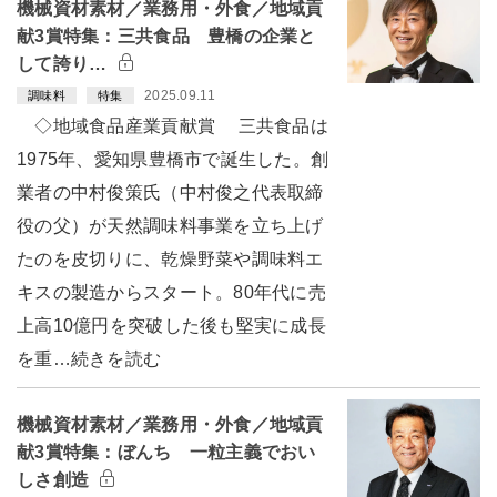
機械資材素材／業務用・外食／地域貢
献3賞特集：三共食品 豊橋の企業と
して誇り…
2025.09.11
調味料
特集
◇地域食品産業貢献賞 三共食品は
1975年、愛知県豊橋市で誕生した。創
業者の中村俊策氏（中村俊之代表取締
役の父）が天然調味料事業を立ち上げ
たのを皮切りに、乾燥野菜や調味料エ
キスの製造からスタート。80年代に売
上高10億円を突破した後も堅実に成長
を重…続きを読む
機械資材素材／業務用・外食／地域貢
献3賞特集：ぼんち 一粒主義でおい
しさ創造