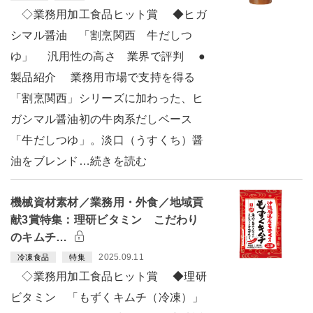
◇業務用加工食品ヒット賞 ◆ヒガ
シマル醤油 「割烹関西 牛だしつ
ゆ」 汎用性の高さ 業界で評判 ●
製品紹介 業務用市場で支持を得る
「割烹関西」シリーズに加わった、ヒ
ガシマル醤油初の牛肉系だしベース
「牛だしつゆ」。淡口（うすくち）醤
油をブレンド…続きを読む
機械資材素材／業務用・外食／地域貢
献3賞特集：理研ビタミン こだわり
のキムチ…
2025.09.11
冷凍食品
特集
◇業務用加工食品ヒット賞 ◆理研
ビタミン 「もずくキムチ（冷凍）」