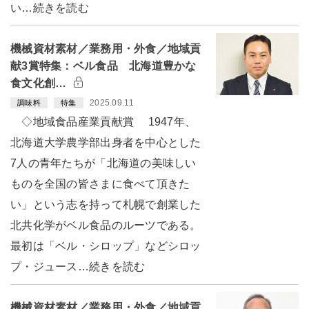
い…続きを読む
機械資材素材／業務用・外食／地域貢
献3賞特集：ベル食品 北海道豊かな
食文化創…
2025.09.11
調味料
特集
◇地域食品産業貢献賞 1947年、
北海道大学農学部出身者を中心とした
7人の青年たちが「北海道の美味しい
ものを全国の皆さまに食べて頂きた
い」という志を持って札幌で創業した
北共化学がベル食品のルーツである。
最初は「ベル・シロップ」などシロッ
プ・ジュース…続きを読む
機械資材素材／業務用・外食／地域貢