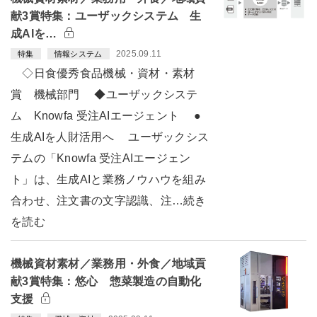
献3賞特集：ユーザックシステム 生
成AIを…
2025.09.11
特集
情報システム
◇日食優秀食品機械・資材・素材
賞 機械部門 ◆ユーザックシステ
ム Knowfa 受注AIエージェント ●
生成AIを人財活用へ ユーザックシス
テムの「Knowfa 受注AIエージェン
ト」は、生成AIと業務ノウハウを組み
合わせ、注文書の文字認識、注…続き
を読む
機械資材素材／業務用・外食／地域貢
献3賞特集：悠心 惣菜製造の自動化
支援