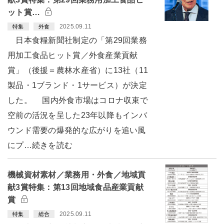
ット賞…
2025.09.11
特集
外食
日本食糧新聞社制定の「第29回業務
用加工食品ヒット賞／外食産業貢献
賞」（後援＝農林水産省）に13社（11
製品・1ブランド・1サービス）が決定
した。 国内外食市場はコロナ収束で
空前の活況を呈した23年以降もインバ
ウンド需要の爆発的な広がりを追い風
にプ…続きを読む
機械資材素材／業務用・外食／地域貢
献3賞特集：第13回地域食品産業貢献
賞
2025.09.11
特集
総合