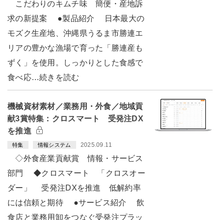
こだわりのキムチ味 簡便・産地訴
求の新提案 ●製品紹介 日本最大の
モズク生産地、沖縄県うるま市勝連エ
リアの豊かな漁場で育った「勝連産も
ずく」を使用。しっかりとした食感で
食べ応…続きを読む
機械資材素材／業務用・外食／地域貢
献3賞特集：クロスマート 受発注DX
を推進
2025.09.11
特集
情報システム
◇外食産業貢献賞 情報・サービス
部門 ◆クロスマート 「クロスオー
ダー」 受発注DXを推進 低解約率
には信頼と期待 ●サービス紹介 飲
食店と業務用卸をつなぐ受発注プラッ