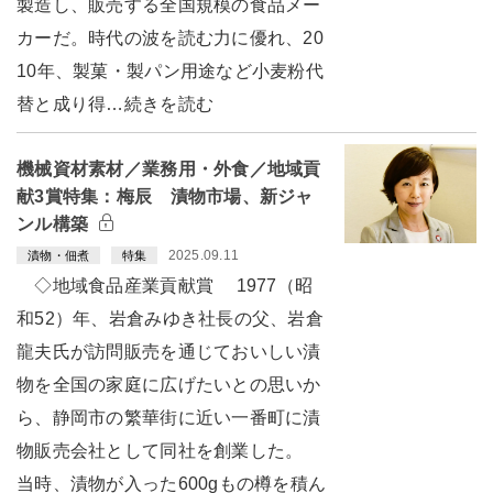
製造し、販売する全国規模の食品メー
カーだ。時代の波を読む力に優れ、20
10年、製菓・製パン用途など小麦粉代
替と成り得…続きを読む
機械資材素材／業務用・外食／地域貢
献3賞特集：梅辰 漬物市場、新ジャ
ンル構築
2025.09.11
漬物・佃煮
特集
◇地域食品産業貢献賞 1977（昭
和52）年、岩倉みゆき社長の父、岩倉
龍夫氏が訪問販売を通じておいしい漬
物を全国の家庭に広げたいとの思いか
ら、静岡市の繁華街に近い一番町に漬
物販売会社として同社を創業した。
当時、漬物が入った600gもの樽を積ん