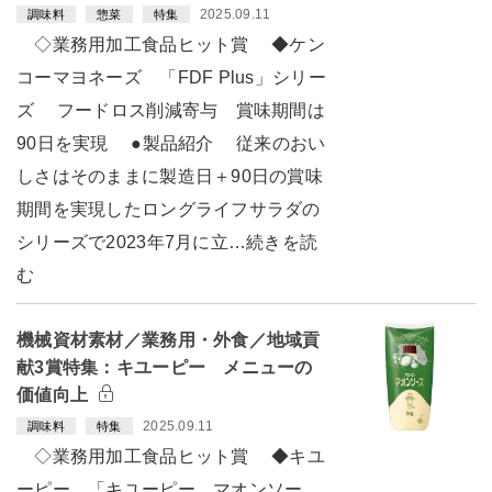
2025.09.11
調味料
惣菜
特集
◇業務用加工食品ヒット賞 ◆ケン
コーマヨネーズ 「FDF Plus」シリー
ズ フードロス削減寄与 賞味期間は
90日を実現 ●製品紹介 従来のおい
しさはそのままに製造日＋90日の賞味
期間を実現したロングライフサラダの
シリーズで2023年7月に立…続きを読
む
機械資材素材／業務用・外食／地域貢
献3賞特集：キユーピー メニューの
価値向上
2025.09.11
調味料
特集
◇業務用加工食品ヒット賞 ◆キユ
ーピー 「キユーピー マオンソー