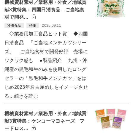
機械資材素材／業務用・外食／地域貢
献3賞特集：四国日清食品 ご当地食
材で開発…
2025.09.11
冷凍食品
特集
◇業務用加工食品ヒット賞 ◆四国
日清食品 「ご当地メンチカツシリー
ズ」 ご当地食材で開発好評 売場に
ワクワク感も ●製品紹介 九州・沖
縄産の黒毛和牛のみを使用したロング
セラーの「黒毛和牛メンチカツ」をは
じめ2023年名古屋めしをイメージさせ
る…続きを読む
機械資材素材／業務用・外食／地域貢
献3賞特集：ケンコーマヨネーズ フ
ードロス…