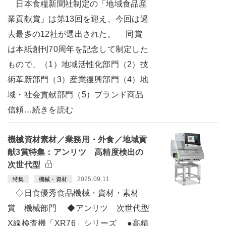
日本食糧新聞社制定の「地域食品産
業貢献賞」は第13回を迎え、今回は過
去最多の12社が選出された。 同賞
は本紙創刊70周年を記念して制定した
もので、（1）地域活性化部門（2）技
術革新部門（3）産業復興部門（4）地
域・社会貢献部門（5）ブランド商品
信頼…続きを読む
機械資材素材／業務用・外食／地域貢
献3賞特集：アンリツ 高精度検出の
次世代型
2025.09.11
特集
機械・資材
◇日食優秀食品機械・資材・素材
賞 機械部門 ◆アンリツ 次世代型
X線検査機「XR76」シリーズ ●高精