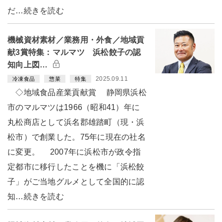
だ…続きを読む
機械資材素材／業務用・外食／地域貢
献3賞特集：マルマツ 浜松餃子の認
知向上図…
2025.09.11
冷凍食品
惣菜
特集
◇地域食品産業貢献賞 静岡県浜松
市のマルマツは1966（昭和41）年に
丸松商店として浜名郡雄踏町（現・浜
松市）で創業した。75年に現在の社名
に変更。 2007年に浜松市が政令指
定都市に移行したことを機に「浜松餃
子」がご当地グルメとして全国的に認
知…続きを読む