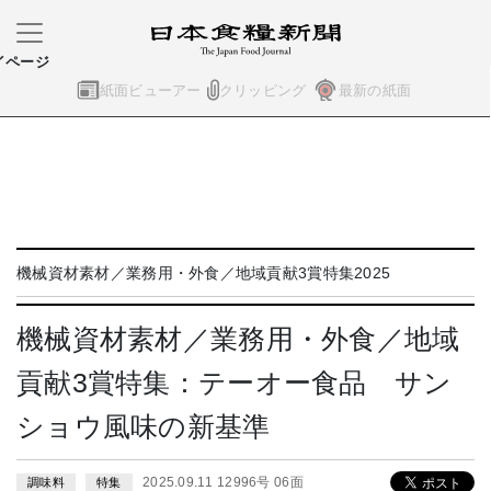
イページ
紙面ビューアー
クリッピング
最新の紙面
機械資材素材／業務用・外食／地域貢献3賞特集2025
機械資材素材／業務用・外食／地域
貢献3賞特集：テーオー食品 サン
ショウ風味の新基準
2025.09.11 12996号 06面
調味料
特集