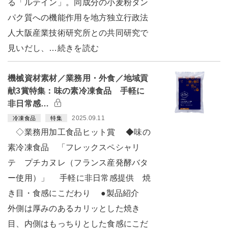
る「ルテイン」。同成分の小麦粉タン
パク質への機能作用を地方独立行政法
人大阪産業技術研究所との共同研究で
見いだし、…続きを読む
機械資材素材／業務用・外食／地域貢
献3賞特集：味の素冷凍食品 手軽に
非日常感…
2025.09.11
冷凍食品
特集
◇業務用加工食品ヒット賞 ◆味の
素冷凍食品 「フレックスペシャリ
テ プチカヌレ（フランス産発酵バタ
ー使用）」 手軽に非日常感提供 焼
き目・食感にこだわり ●製品紹介
外側は厚みのあるカリッとした焼き
目、内側はもっちりとした食感にこだ