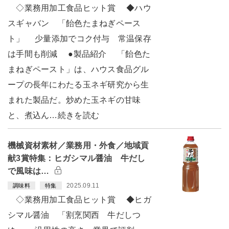
◇業務用加工食品ヒット賞 ◆ハウ
スギャバン 「飴色たまねぎペース
ト」 少量添加でコク付与 常温保存
は手間も削減 ●製品紹介 「飴色た
まねぎペースト」は、ハウス食品グル
ープの長年にわたる玉ネギ研究から生
まれた製品だ。炒めた玉ネギの甘味
と、煮込ん…続きを読む
機械資材素材／業務用・外食／地域貢
献3賞特集：ヒガシマル醤油 牛だし
で風味は…
2025.09.11
調味料
特集
◇業務用加工食品ヒット賞 ◆ヒガ
シマル醤油 「割烹関西 牛だしつ