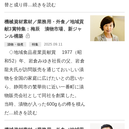
替と成り得…続きを読む
機械資材素材／業務用・外食／地域貢
献3賞特集：梅辰 漬物市場、新ジャ
ンル構築
2025.09.11
漬物・佃煮
特集
◇地域食品産業貢献賞 1977（昭
和52）年、岩倉みゆき社長の父、岩倉
龍夫氏が訪問販売を通じておいしい漬
物を全国の家庭に広げたいとの思いか
ら、静岡市の繁華街に近い一番町に漬
物販売会社として同社を創業した。
当時、漬物が入った600gもの樽を積ん
だ…続きを読む