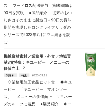
ズ フードロス削減寄与 賞味期間は
90日を実現 ●製品紹介 従来のおい
しさはそのままに製造日＋90日の賞味
期間を実現したロングライフサラダの
シリーズで2023年7月に立…続きを読
む
機械資材素材／業務用・外食／地域貢
献3賞特集：キユーピー メニューの
価値向上
2025.09.11
調味料
特集
◇業務用加工食品ヒット賞 ◆キユ
ーピー 「キユーピー マオンソー
ス」 メニューの価値向上 マヨネー
ズのルーツに着想 ●製品紹介 キユ