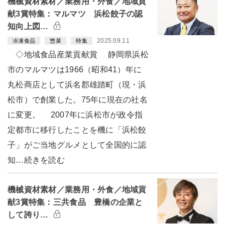
機械資材素材／業務用・外食／地域貢
献3賞特集：マルマツ 浜松餃子の認
知向上図…
2025.09.11
冷凍食品
惣菜
特集
◇地域食品産業貢献賞 静岡県浜松
市のマルマツは1966（昭和41）年に
丸松商店として浜名郡雄踏町（現・浜
松市）で創業した。75年に現在の社名
に変更。 2007年に浜松市が政令指
定都市に移行したことを機に「浜松餃
子」がご当地グルメとして全国的に認
知…続きを読む
機械資材素材／業務用・外食／地域貢
献3賞特集：三共食品 豊橋の企業と
して誇り…