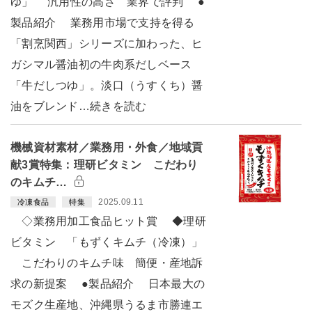
ゆ」 汎用性の高さ 業界で評判 ●
製品紹介 業務用市場で支持を得る
「割烹関西」シリーズに加わった、ヒ
ガシマル醤油初の牛肉系だしベース
「牛だしつゆ」。淡口（うすくち）醤
油をブレンド…続きを読む
機械資材素材／業務用・外食／地域貢
献3賞特集：理研ビタミン こだわり
のキムチ…
2025.09.11
冷凍食品
特集
◇業務用加工食品ヒット賞 ◆理研
ビタミン 「もずくキムチ（冷凍）」
こだわりのキムチ味 簡便・産地訴
求の新提案 ●製品紹介 日本最大の
モズク生産地、沖縄県うるま市勝連エ