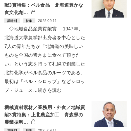
献3賞特集：ベル食品 北海道豊かな
食文化創…
2025.09.11
調味料
特集
◇地域食品産業貢献賞 1947年、
北海道大学農学部出身者を中心とした
7人の青年たちが「北海道の美味しい
ものを全国の皆さまに食べて頂きた
い」という志を持って札幌で創業した
北共化学がベル食品のルーツである。
最初は「ベル・シロップ」などシロッ
プ・ジュース…続きを読む
機械資材素材／業務用・外食／地域貢
献3賞特集：上北農産加工 青森県の
農業振興…
2025.09.11
調味料
特集