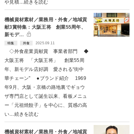
や見積…続きを読む
機械資材素材／業務用・外食／地域貢
献3賞特集：大阪王将 創業55周年、
新モデ…
2025.09.11
特集
外食
◇外食産業貢献賞 事業者部門 ◆
大阪王将 「大阪王将」 創業55周
年、新モデル店好調 愛される“街中
華チェーン” ●ブランド紹介 1969
年9月、大阪・京橋の路地裏でギョウ
ザ専門店として誕生以来、看板メニュ
ー「元祖焼餃子」を中心に、質感の高
い…続きを読む
機械資材素材／業務用・外食／地域貢