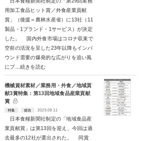
日本食糧新聞社制定の「第29回業務
用加工食品ヒット賞／外食産業貢献
賞」（後援＝農林水産省）に13社（11
製品・1ブランド・1サービス）が決定
した。 国内外食市場はコロナ収束で
空前の活況を呈した23年以降もインバ
ウンド需要の爆発的な広がりを追い風
にプ…続きを読む
機械資材素材／業務用・外食／地域貢
献3賞特集：第13回地域食品産業貢献
賞
2025.09.11
特集
総合
日本食糧新聞社制定の「地域食品産
業貢献賞」は第13回を迎え、今回は過
去最多の12社が選出された。 同賞