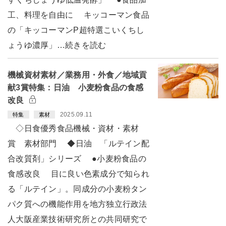
工、料理を自由に キッコーマン食品
の「キッコーマンP超特選こいくちし
ょうゆ濃厚」…続きを読む
機械資材素材／業務用・外食／地域貢
献3賞特集：日油 小麦粉食品の食感
改良
2025.09.11
特集
素材
◇日食優秀食品機械・資材・素材
賞 素材部門 ◆日油 「ルテイン配
合改質剤」シリーズ ●小麦粉食品の
食感改良 目に良い色素成分で知られ
る「ルテイン」。同成分の小麦粉タン
パク質への機能作用を地方独立行政法
人大阪産業技術研究所との共同研究で