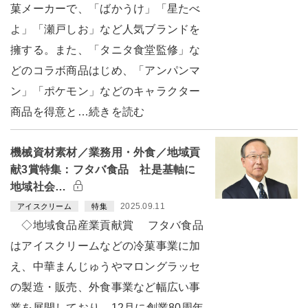
菓メーカーで、「ばかうけ」「星たべ
よ」「瀬戸しお」など人気ブランドを
擁する。また、「タニタ食堂監修」な
どのコラボ商品はじめ、「アンパンマ
ン」「ポケモン」などのキャラクター
商品を得意と…続きを読む
機械資材素材／業務用・外食／地域貢
献3賞特集：フタバ食品 社是基軸に
地域社会…
2025.09.11
アイスクリーム
特集
◇地域食品産業貢献賞 フタバ食品
はアイスクリームなどの冷菓事業に加
え、中華まんじゅうやマロングラッセ
の製造・販売、外食事業など幅広い事
業を展開しており、12月に創業80周年