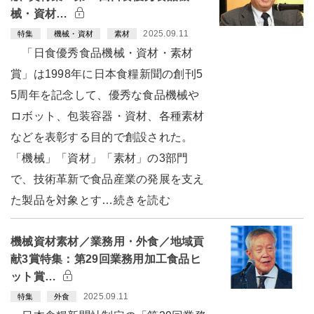
械・資材…
2025.09.11
特集
機械・資材
素材
「日食優秀食品機械・資材・素材
賞」は1998年に日本食糧新聞の創刊5
5周年を記念して、優秀な食品機械や
ロボット、包装容器・資材、各種素材
などを表彰する目的で創設された。
「機械」「資材」「素材」の3部門
で、技術革新で食品産業の発展を支え
た製品を対象とす…続きを読む
機械資材素材／業務用・外食／地域貢
献3賞特集：第29回業務用加工食品ヒ
ット賞…
2025.09.11
特集
外食