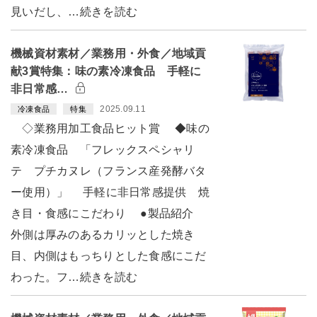
見いだし、…続きを読む
機械資材素材／業務用・外食／地域貢
献3賞特集：味の素冷凍食品 手軽に
非日常感…
2025.09.11
冷凍食品
特集
◇業務用加工食品ヒット賞 ◆味の
素冷凍食品 「フレックスペシャリ
テ プチカヌレ（フランス産発酵バタ
ー使用）」 手軽に非日常感提供 焼
き目・食感にこだわり ●製品紹介
外側は厚みのあるカリッとした焼き
目、内側はもっちりとした食感にこだ
わった。フ…続きを読む