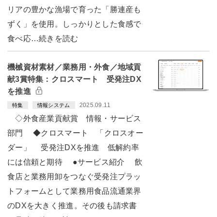
リアの豊かな漁場で育った「勝連産も
ずく」を使用。しっかりとした食感で
食べ応…続きを読む
機械資材素材／業務用・外食／地域貢
献3賞特集：クロスマート 受発注DX
を推進
2025.09.11
特集
情報システム
◇外食産業貢献賞 情報・サービス
部門 ◆クロスマート 「クロスオー
ダー」 受発注DXを推進 低解約率
には信頼と期待 ●サービス紹介 飲
食店と業務用卸をつなぐ受発注プラッ
トフォームとして業務用食品流通業界
のDXを大きく推進。その後も請求書