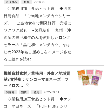
2025.09.11
冷凍食品
特集
◇業務用加工食品ヒット賞 ◆四国
日清食品 「ご当地メンチカツシリー
ズ」 ご当地食材で開発好評 売場に
ワクワク感も ●製品紹介 九州・沖
縄産の黒毛和牛のみを使用したロング
セラーの「黒毛和牛メンチカツ」をは
じめ2023年名古屋めしをイメージさせ
る…続きを読む
機械資材素材／業務用・外食／地域貢
献3賞特集：ケンコーマヨネーズ フ
ードロス…
2025.09.11
調味料
惣菜
特集
◇業務用加工食品ヒット賞 ◆ケン
コーマヨネーズ 「FDF Plus」シリー