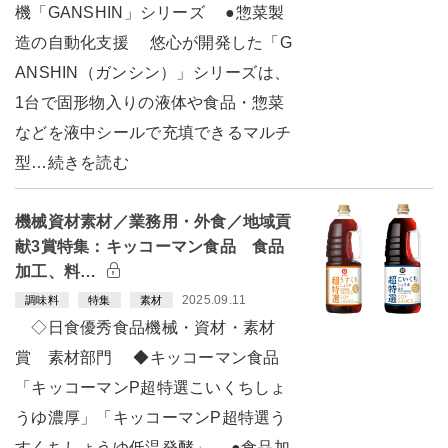
機「GANSHIN」シリーズ ●惣菜製
造の自動化支援 悠心が開発した「G
ANSHIN（ガンシン）」シリーズは、
1台で固形物入りの液体や食品・惣菜
などを液中シールで充填できるマルチ
型…続きを読む
機械資材素材／業務用・外食／地域貢
献3賞特集：キッコーマン食品 食品
加工、料…
2025.09.11
調味料
特集
素材
◇日食優秀食品機械・資材・素材
賞 素材部門 ◆キッコーマン食品
「キッコーマンP超特選こいくちしょ
うゆ濃厚」「キッコーマンP超特選う
すくちしょうゆ低温発酵」 ●食品加