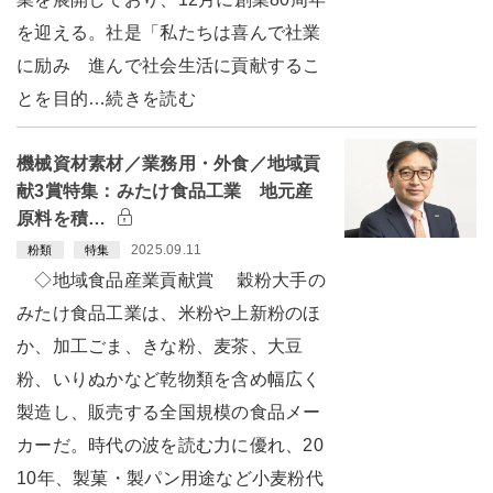
を迎える。社是「私たちは喜んで社業
に励み 進んで社会生活に貢献するこ
とを目的…続きを読む
機械資材素材／業務用・外食／地域貢
献3賞特集：みたけ食品工業 地元産
原料を積…
2025.09.11
粉類
特集
◇地域食品産業貢献賞 穀粉大手の
みたけ食品工業は、米粉や上新粉のほ
か、加工ごま、きな粉、麦茶、大豆
粉、いりぬかなど乾物類を含め幅広く
製造し、販売する全国規模の食品メー
カーだ。時代の波を読む力に優れ、20
10年、製菓・製パン用途など小麦粉代