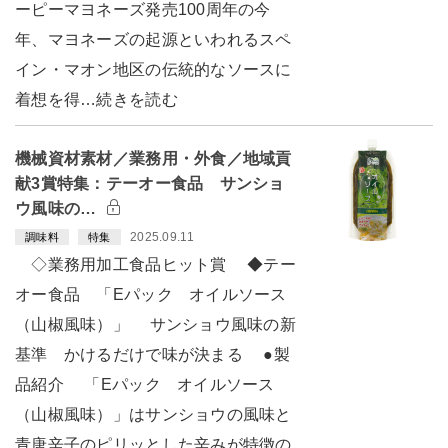
ーピーマヨネーズ発売100周年の今
年、マヨネーズの起源といわれるスペ
イン・マオン地区の伝統的なソースに
着想を得…続きを読む
機械資材素材／業務用・外食／地域貢
献3賞特集：テーオー食品 サンショ
ウ風味の…
2025.09.11
調味料
特集
◇業務用加工食品ヒット賞 ◆テー
オー食品 「Eパック オイルソース
（山椒風味）」 サンショウ風味の新
基準 かけるだけで味が決まる ●製
品紹介 「Eパック オイルソース
（山椒風味）」はサンショウの風味と
青唐辛子のピリッとした辛みが特徴の