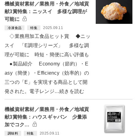
機械資材素材／業務用・外食／地域貢
献3賞特集：ニッスイ 多様な調理が
可能に
2025.09.11
冷凍食品
特集
◇業務用加工食品ヒット賞 ◆ニッ
スイ 「E調理シリーズ」 多様な調
理が可能に 時短・簡便に高い評価も
●製品紹介 Economy（節約）・E
asy（簡便）・Efficiency（効率的）の
三つの「E」を実現する商品として開
発された。電子レンジ…続きを読む
機械資材素材／業務用・外食／地域貢
献3賞特集：ハウスギャバン 少量添
加でコク…
2025.09.11
調味料
特集