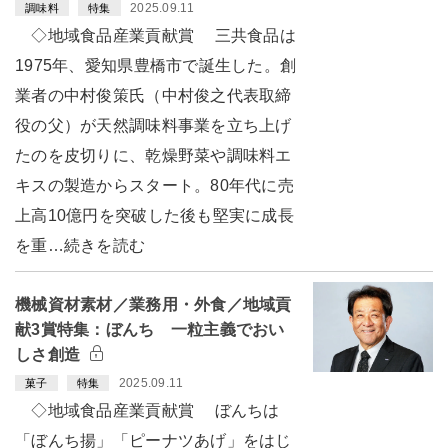
2025.09.11
調味料
特集
◇地域食品産業貢献賞 三共食品は
1975年、愛知県豊橋市で誕生した。創
業者の中村俊策氏（中村俊之代表取締
役の父）が天然調味料事業を立ち上げ
たのを皮切りに、乾燥野菜や調味料エ
キスの製造からスタート。80年代に売
上高10億円を突破した後も堅実に成長
を重…続きを読む
機械資材素材／業務用・外食／地域貢
献3賞特集：ぼんち 一粒主義でおい
しさ創造
2025.09.11
菓子
特集
◇地域食品産業貢献賞 ぼんちは
「ぼんち揚」「ピーナツあげ」をはじ