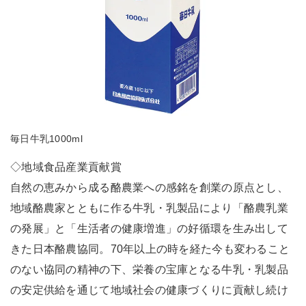
毎日牛乳1000ml
◇地域食品産業貢献賞
自然の恵みから成る酪農業への感銘を創業の原点とし、
地域酪農家とともに作る牛乳・乳製品により「酪農乳業
の発展」と「生活者の健康増進」の好循環を生み出して
きた日本酪農協同。70年以上の時を経た今も変わること
のない協同の精神の下、栄養の宝庫となる牛乳・乳製品
の安定供給を通じて地域社会の健康づくりに貢献し続け