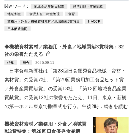
関連ワード：
地域食品産業貢献賞
経営戦略・事業戦略
地域創生
食品安全・衛生管理
食育
業務用・外食／機械資材素材／地域貢献3賞特集
HACCP
日本酪農協同
◆機械資材素材／業務用・外食／地域貢献3賞特集：32
社の栄誉たたえる
2025.09.11
特集
総合
日本食糧新聞社は「第28回日食優秀食品機械・資材・
素材賞」の受賞7社、「第29回業務用加工食品ヒット賞
／外食産業貢献賞」の受賞13社、「第13回地域食品産業
貢献賞」の受賞12社の栄誉をたたえ、11日、東京・新橋
の第一ホテル東京で贈呈式を行う。午後2時…続きを読む
機械資材素材／業務用・外食／地域貢
献3賞特集：第28回日食優秀食品機