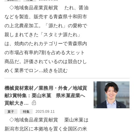
◇地域食品産業貢献賞 たれ、醤油
などを製造、販売する青森県十和田市
の上北農産加工。「源たれ」の愛称で
親しまれてきた「スタミナ源たれ」
は、焼肉のたれカテゴリーで青森県内
の市場占有率約7割を占める大ヒット
商品だ。評価されているのは競合ひし
めく業界でロン…続きを読む
機械資材素材／業務用・外食／地域貢
献3賞特集：栗山米菓 県米菓産業へ
貢献大き…
2025.09.11
菓子
特集
◇地域食品産業貢献賞 栗山米菓は
新潟市北区に本拠地を置く全国区の米