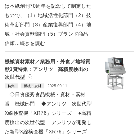
は本紙創刊70周年を記念して制定した
もので、（1）地域活性化部門（2）技
術革新部門（3）産業復興部門（4）地
域・社会貢献部門（5）ブランド商品
信頼…続きを読む
機械資材素材／業務用・外食／地域貢
献3賞特集：アンリツ 高精度検出の
次世代型
2025.09.11
特集
機械・資材
◇日食優秀食品機械・資材・素材
賞 機械部門 ◆アンリツ 次世代型
X線検査機「XR76」シリーズ ●高精
度検出の次世代型 アンリツが開発し
た新型X線検査機「XR76」シリーズ