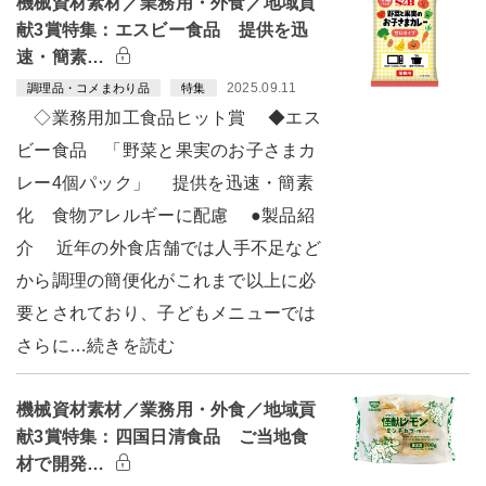
機械資材素材／業務用・外食／地域貢
献3賞特集：エスビー食品 提供を迅
速・簡素…
2025.09.11
調理品・コメまわり品
特集
◇業務用加工食品ヒット賞 ◆エス
ビー食品 「野菜と果実のお子さまカ
レー4個パック」 提供を迅速・簡素
化 食物アレルギーに配慮 ●製品紹
介 近年の外食店舗では人手不足など
から調理の簡便化がこれまで以上に必
要とされており、子どもメニューでは
さらに…続きを読む
機械資材素材／業務用・外食／地域貢
献3賞特集：四国日清食品 ご当地食
材で開発…