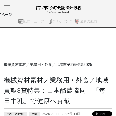
イページ
紙面ビューアー
クリッピング
最新の紙面
機械資材素材／業務用・外食／地域貢献3賞特集2025
機械資材素材／業務用・外食／地域
貢献3賞特集：日本酪農協同 「毎
日牛乳」で健康へ貢献
2025.09.11 12996号 14面
牛乳・乳飲料
特集