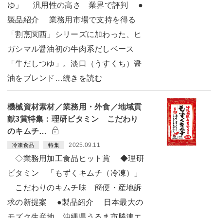
ゆ」 汎用性の高さ 業界で評判 ●
製品紹介 業務用市場で支持を得る
「割烹関西」シリーズに加わった、ヒ
ガシマル醤油初の牛肉系だしベース
「牛だしつゆ」。淡口（うすくち）醤
油をブレンド…続きを読む
機械資材素材／業務用・外食／地域貢
献3賞特集：理研ビタミン こだわり
のキムチ…
2025.09.11
冷凍食品
特集
◇業務用加工食品ヒット賞 ◆理研
ビタミン 「もずくキムチ（冷凍）」
こだわりのキムチ味 簡便・産地訴
求の新提案 ●製品紹介 日本最大の
モズク生産地、沖縄県うるま市勝連エ