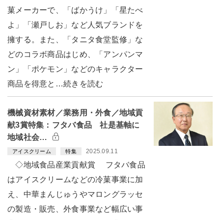
菓メーカーで、「ばかうけ」「星たべ
よ」「瀬戸しお」など人気ブランドを
擁する。また、「タニタ食堂監修」な
どのコラボ商品はじめ、「アンパンマ
ン」「ポケモン」などのキャラクター
商品を得意と…続きを読む
機械資材素材／業務用・外食／地域貢
献3賞特集：フタバ食品 社是基軸に
地域社会…
2025.09.11
アイスクリーム
特集
◇地域食品産業貢献賞 フタバ食品
はアイスクリームなどの冷菓事業に加
え、中華まんじゅうやマロングラッセ
の製造・販売、外食事業など幅広い事