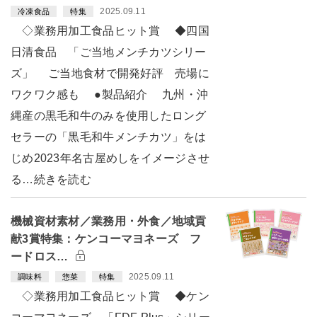
2025.09.11
冷凍食品
特集
◇業務用加工食品ヒット賞 ◆四国
日清食品 「ご当地メンチカツシリー
ズ」 ご当地食材で開発好評 売場に
ワクワク感も ●製品紹介 九州・沖
縄産の黒毛和牛のみを使用したロング
セラーの「黒毛和牛メンチカツ」をは
じめ2023年名古屋めしをイメージさせ
る…続きを読む
機械資材素材／業務用・外食／地域貢
献3賞特集：ケンコーマヨネーズ フ
ードロス…
2025.09.11
調味料
惣菜
特集
◇業務用加工食品ヒット賞 ◆ケン