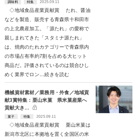
2025.09.11
調味料
特集
◇地域食品産業貢献賞 たれ、醤油
などを製造、販売する青森県十和田市
の上北農産加工。「源たれ」の愛称で
親しまれてきた「スタミナ源たれ」
は、焼肉のたれカテゴリーで青森県内
の市場占有率約7割を占める大ヒット
商品だ。評価されているのは競合ひし
めく業界でロン…続きを読む
機械資材素材／業務用・外食／地域貢
献3賞特集：栗山米菓 県米菓産業へ
貢献大き…
2025.09.11
菓子
特集
◇地域食品産業貢献賞 栗山米菓は
新潟市北区に本拠地を置く全国区の米