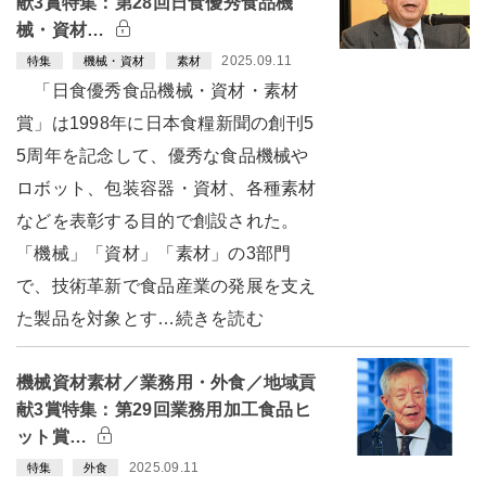
献3賞特集：第28回日食優秀食品機
械・資材…
2025.09.11
特集
機械・資材
素材
「日食優秀食品機械・資材・素材
賞」は1998年に日本食糧新聞の創刊5
5周年を記念して、優秀な食品機械や
ロボット、包装容器・資材、各種素材
などを表彰する目的で創設された。
「機械」「資材」「素材」の3部門
で、技術革新で食品産業の発展を支え
た製品を対象とす…続きを読む
機械資材素材／業務用・外食／地域貢
献3賞特集：第29回業務用加工食品ヒ
ット賞…
2025.09.11
特集
外食