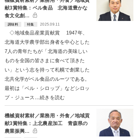
機械資材素材／業務用・外食／地域貢
献3賞特集：ベル食品 北海道豊かな
食文化創…
2025.09.11
調味料
特集
◇地域食品産業貢献賞 1947年、
北海道大学農学部出身者を中心とした
7人の青年たちが「北海道の美味しい
ものを全国の皆さまに食べて頂きた
い」という志を持って札幌で創業した
北共化学がベル食品のルーツである。
最初は「ベル・シロップ」などシロッ
プ・ジュース…続きを読む
機械資材素材／業務用・外食／地域貢
献3賞特集：上北農産加工 青森県の
農業振興…