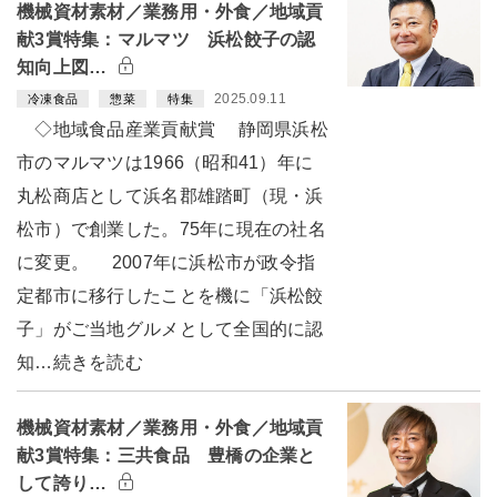
機械資材素材／業務用・外食／地域貢
献3賞特集：マルマツ 浜松餃子の認
知向上図…
2025.09.11
冷凍食品
惣菜
特集
◇地域食品産業貢献賞 静岡県浜松
市のマルマツは1966（昭和41）年に
丸松商店として浜名郡雄踏町（現・浜
松市）で創業した。75年に現在の社名
に変更。 2007年に浜松市が政令指
定都市に移行したことを機に「浜松餃
子」がご当地グルメとして全国的に認
知…続きを読む
機械資材素材／業務用・外食／地域貢
献3賞特集：三共食品 豊橋の企業と
して誇り…