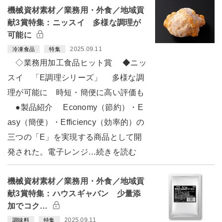
機械資材素材／業務用・外食／地域貢
献3賞特集：ニッスイ 多様な調理が
可能に
2025.09.11
冷凍食品
特集
◇業務用加工食品ヒット賞 ◆ニッ
スイ 「E調理シリーズ」 多様な調
理が可能に 時短・簡便に高い評価も
●製品紹介 Economy（節約）・E
asy（簡便）・Efficiency（効率的）の
三つの「E」を実現する商品として開
発された。電子レンジ…続きを読む
機械資材素材／業務用・外食／地域貢
献3賞特集：ハウスギャバン 少量添
加でコク…
2025.09.11
調味料
特集