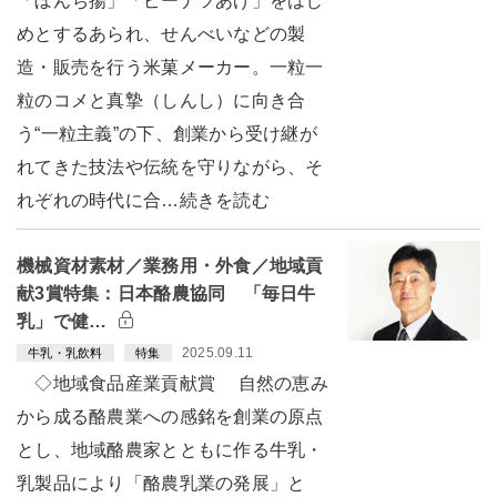
「ぼんち揚」「ピーナツあげ」をはじ
めとするあられ、せんべいなどの製
造・販売を行う米菓メーカー。一粒一
粒のコメと真摯（しんし）に向き合
う“一粒主義”の下、創業から受け継が
れてきた技法や伝統を守りながら、そ
れぞれの時代に合…続きを読む
機械資材素材／業務用・外食／地域貢
献3賞特集：日本酪農協同 「毎日牛
乳」で健…
2025.09.11
牛乳・乳飲料
特集
◇地域食品産業貢献賞 自然の恵み
から成る酪農業への感銘を創業の原点
とし、地域酪農家とともに作る牛乳・
乳製品により「酪農乳業の発展」と