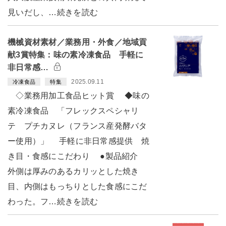
見いだし、…続きを読む
機械資材素材／業務用・外食／地域貢
献3賞特集：味の素冷凍食品 手軽に
非日常感…
2025.09.11
冷凍食品
特集
◇業務用加工食品ヒット賞 ◆味の
素冷凍食品 「フレックスペシャリ
テ プチカヌレ（フランス産発酵バタ
ー使用）」 手軽に非日常感提供 焼
き目・食感にこだわり ●製品紹介
外側は厚みのあるカリッとした焼き
目、内側はもっちりとした食感にこだ
わった。フ…続きを読む