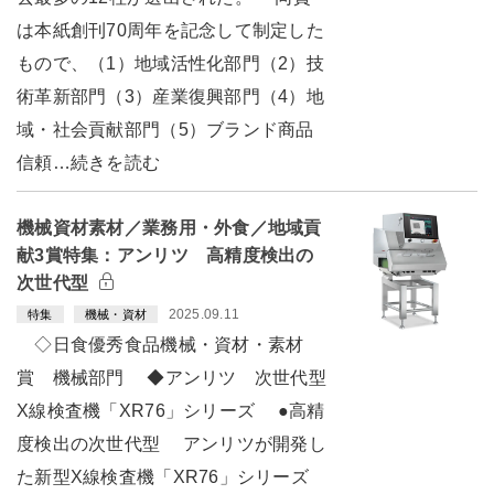
は本紙創刊70周年を記念して制定した
もので、（1）地域活性化部門（2）技
術革新部門（3）産業復興部門（4）地
域・社会貢献部門（5）ブランド商品
信頼…続きを読む
機械資材素材／業務用・外食／地域貢
献3賞特集：アンリツ 高精度検出の
次世代型
2025.09.11
特集
機械・資材
◇日食優秀食品機械・資材・素材
賞 機械部門 ◆アンリツ 次世代型
X線検査機「XR76」シリーズ ●高精
度検出の次世代型 アンリツが開発し
た新型X線検査機「XR76」シリーズ