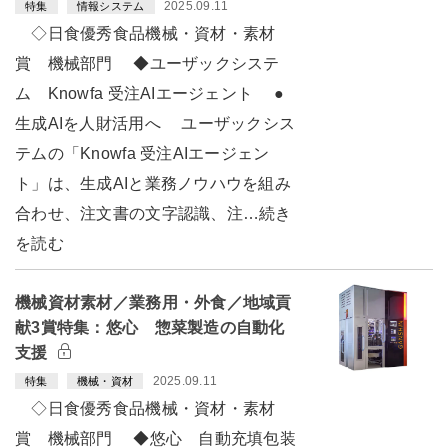
2025.09.11
特集
情報システム
◇日食優秀食品機械・資材・素材
賞 機械部門 ◆ユーザックシステ
ム Knowfa 受注AIエージェント ●
生成AIを人財活用へ ユーザックシス
テムの「Knowfa 受注AIエージェン
ト」は、生成AIと業務ノウハウを組み
合わせ、注文書の文字認識、注…続き
を読む
機械資材素材／業務用・外食／地域貢
献3賞特集：悠心 惣菜製造の自動化
支援
2025.09.11
特集
機械・資材
◇日食優秀食品機械・資材・素材
賞 機械部門 ◆悠心 自動充填包装