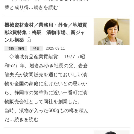
替と成り得…続きを読む
機械資材素材／業務用・外食／地域貢
献3賞特集：梅辰 漬物市場、新ジャ
ンル構築
2025.09.11
漬物・佃煮
特集
◇地域食品産業貢献賞 1977（昭
和52）年、岩倉みゆき社長の父、岩倉
龍夫氏が訪問販売を通じておいしい漬
物を全国の家庭に広げたいとの思いか
ら、静岡市の繁華街に近い一番町に漬
物販売会社として同社を創業した。
当時、漬物が入った600gもの樽を積ん
だ…続きを読む