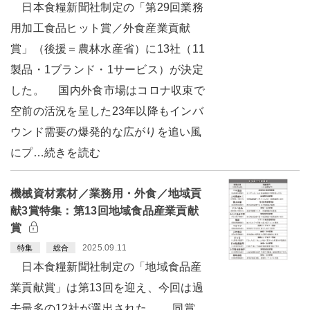
日本食糧新聞社制定の「第29回業務
用加工食品ヒット賞／外食産業貢献
賞」（後援＝農林水産省）に13社（11
製品・1ブランド・1サービス）が決定
した。 国内外食市場はコロナ収束で
空前の活況を呈した23年以降もインバ
ウンド需要の爆発的な広がりを追い風
にプ…続きを読む
機械資材素材／業務用・外食／地域貢
献3賞特集：第13回地域食品産業貢献
賞
2025.09.11
特集
総合
日本食糧新聞社制定の「地域食品産
業貢献賞」は第13回を迎え、今回は過
去最多の12社が選出された。 同賞