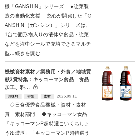
機「GANSHIN」シリーズ ●惣菜製
造の自動化支援 悠心が開発した「G
ANSHIN（ガンシン）」シリーズは、
1台で固形物入りの液体や食品・惣菜
などを液中シールで充填できるマルチ
型…続きを読む
機械資材素材／業務用・外食／地域貢
献3賞特集：キッコーマン食品 食品
加工、料…
2025.09.11
調味料
特集
素材
◇日食優秀食品機械・資材・素材
賞 素材部門 ◆キッコーマン食品
「キッコーマンP超特選こいくちしょ
うゆ濃厚」「キッコーマンP超特選う