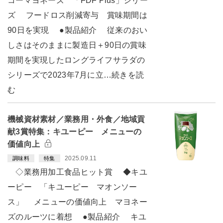
コーマヨネーズ 「FDF Plus」シリー
ズ フードロス削減寄与 賞味期間は
90日を実現 ●製品紹介 従来のおい
しさはそのままに製造日＋90日の賞味
期間を実現したロングライフサラダの
シリーズで2023年7月に立…続きを読
む
機械資材素材／業務用・外食／地域貢
献3賞特集：キユーピー メニューの
価値向上
2025.09.11
調味料
特集
◇業務用加工食品ヒット賞 ◆キユ
ーピー 「キユーピー マオンソー
ス」 メニューの価値向上 マヨネー
ズのルーツに着想 ●製品紹介 キユ