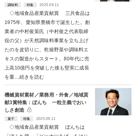
2025.09.11
調味料
特集
◇地域食品産業貢献賞 三共食品は
1975年、愛知県豊橋市で誕生した。創
業者の中村俊策氏（中村俊之代表取締
役の父）が天然調味料事業を立ち上げ
たのを皮切りに、乾燥野菜や調味料エ
キスの製造からスタート。80年代に売
上高10億円を突破した後も堅実に成長
を重…続きを読む
機械資材素材／業務用・外食／地域貢
献3賞特集：ぼんち 一粒主義でおい
しさ創造
2025.09.11
菓子
特集
◇地域食品産業貢献賞 ぼんちは