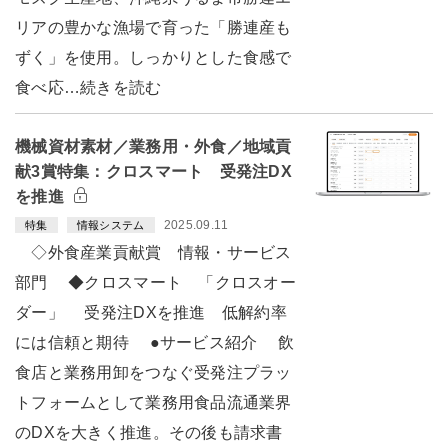
リアの豊かな漁場で育った「勝連産も
ずく」を使用。しっかりとした食感で
食べ応…続きを読む
機械資材素材／業務用・外食／地域貢
献3賞特集：クロスマート 受発注DX
を推進
2025.09.11
特集
情報システム
◇外食産業貢献賞 情報・サービス
部門 ◆クロスマート 「クロスオー
ダー」 受発注DXを推進 低解約率
には信頼と期待 ●サービス紹介 飲
食店と業務用卸をつなぐ受発注プラッ
トフォームとして業務用食品流通業界
のDXを大きく推進。その後も請求書