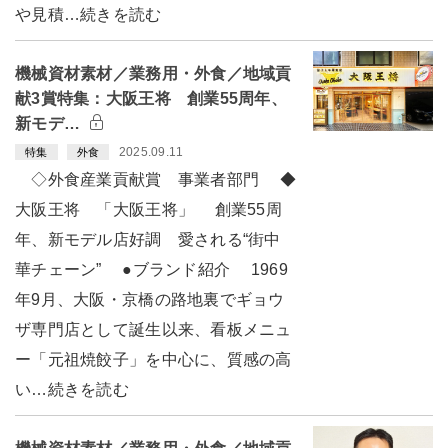
や見積…続きを読む
機械資材素材／業務用・外食／地域貢
献3賞特集：大阪王将 創業55周年、
新モデ…
2025.09.11
特集
外食
◇外食産業貢献賞 事業者部門 ◆
大阪王将 「大阪王将」 創業55周
年、新モデル店好調 愛される“街中
華チェーン” ●ブランド紹介 1969
年9月、大阪・京橋の路地裏でギョウ
ザ専門店として誕生以来、看板メニュ
ー「元祖焼餃子」を中心に、質感の高
い…続きを読む