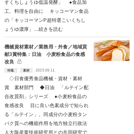
すくちしょうゆ低温発酵」 ●食品加
工、料理を自由に キッコーマン食品
の「キッコーマンP超特選こいくちし
ょうゆ濃厚」…続きを読む
機械資材素材／業務用・外食／地域貢
献3賞特集：日油 小麦粉食品の食感
改良
2025.09.11
特集
素材
◇日食優秀食品機械・資材・素材
賞 素材部門 ◆日油 「ルテイン配
合改質剤」シリーズ ●小麦粉食品の
食感改良 目に良い色素成分で知られ
る「ルテイン」。同成分の小麦粉タン
パク質への機能作用を地方独立行政法
人大阪産業技術研究所との共同研究で