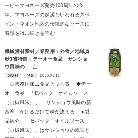
ーピーマヨネーズ発売100周年の今
年、マヨネーズの起源といわれるスペ
イン・マオン地区の伝統的なソースに
着想を得…続きを読む
機械資材素材／業務用・外食／地域貢
献3賞特集：テーオー食品 サンショ
ウ風味の…
2025.09.11
調味料
特集
◇業務用加工食品ヒット賞 ◆テー
オー食品 「Eパック オイルソース
（山椒風味）」 サンショウ風味の新
基準 かけるだけで味が決まる ●製
品紹介 「Eパック オイルソース
（山椒風味）」はサンショウの風味と