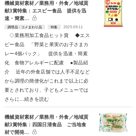
機械資材素材／業務用・外食／地域貢
献3賞特集：エスビー食品 提供を迅
速・簡素…
2025.09.11
調理品・コメまわり品
特集
◇業務用加工食品ヒット賞 ◆エス
ビー食品 「野菜と果実のお子さまカ
レー4個パック」 提供を迅速・簡素
化 食物アレルギーに配慮 ●製品紹
介 近年の外食店舗では人手不足など
から調理の簡便化がこれまで以上に必
要とされており、子どもメニューでは
さらに…続きを読む
機械資材素材／業務用・外食／地域貢
献3賞特集：四国日清食品 ご当地食
材で開発…