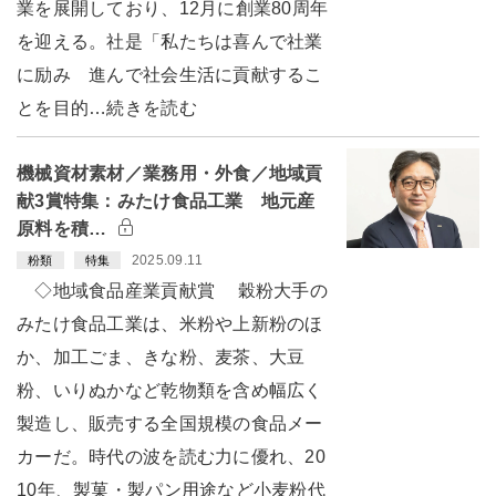
業を展開しており、12月に創業80周年
を迎える。社是「私たちは喜んで社業
に励み 進んで社会生活に貢献するこ
とを目的…続きを読む
機械資材素材／業務用・外食／地域貢
献3賞特集：みたけ食品工業 地元産
原料を積…
2025.09.11
粉類
特集
◇地域食品産業貢献賞 穀粉大手の
みたけ食品工業は、米粉や上新粉のほ
か、加工ごま、きな粉、麦茶、大豆
粉、いりぬかなど乾物類を含め幅広く
製造し、販売する全国規模の食品メー
カーだ。時代の波を読む力に優れ、20
10年、製菓・製パン用途など小麦粉代