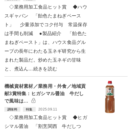
◇業務用加工食品ヒット賞 ◆ハウ
スギャバン 「飴色たまねぎペース
ト」 少量添加でコク付与 常温保存
は手間も削減 ●製品紹介 「飴色た
まねぎペースト」は、ハウス食品グル
ープの長年にわたる玉ネギ研究から生
まれた製品だ。炒めた玉ネギの甘味
と、煮込ん…続きを読む
機械資材素材／業務用・外食／地域貢
献3賞特集：ヒガシマル醤油 牛だし
で風味は…
2025.09.11
調味料
特集
◇業務用加工食品ヒット賞 ◆ヒガ
シマル醤油 「割烹関西 牛だしつ