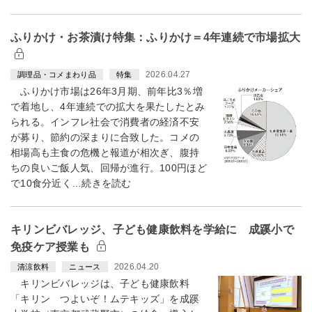
ふりかけ・お茶漬け特集：ふりかけ＝4年連続で市場拡大
2026.04.27
調理品・コメまわり品
特集
ふりかけ市場は26年3月期、前年比3％増
で着地し、4年連続での拡大を果たしたとみ
られる。インフレ社会で消費者の経済不安
が募り、節約の深まりに合致した。コメの
相場高も主食の危機と報道が相次ぎ、腹持
ちの良いご飯人気、回帰が進行。100円ほど
で10食分近く…続きを読む
キリンビバレッジ、子ども健康飲料を学給に 成蹊小で
免疫ケア授業も
2026.04.20
清涼飲料
ニュース
キリンビバレッジは、子ども健康飲料
「キリン つよいぞ！ムテキッズ」を成蹊