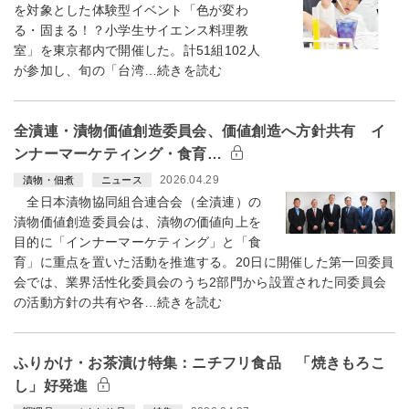
を対象とした体験型イベント「色が変わ
る・固まる！？小学生サイエンス料理教
室」を東京都内で開催した。計51組102人
が参加し、旬の「台湾…続きを読む
全漬連・漬物価値創造委員会、価値創造へ方針共有 イ
ンナーマーケティング・食育…
2026.04.29
漬物・佃煮
ニュース
全日本漬物協同組合連合会（全漬連）の
漬物価値創造委員会は、漬物の価値向上を
目的に「インナーマーケティング」と「食
育」に重点を置いた活動を推進する。20日に開催した第一回委員
会では、業界活性化委員会のうち2部門から設置された同委員会
の活動方針の共有や各…続きを読む
ふりかけ・お茶漬け特集：ニチフリ食品 「焼きもろこ
し」好発進