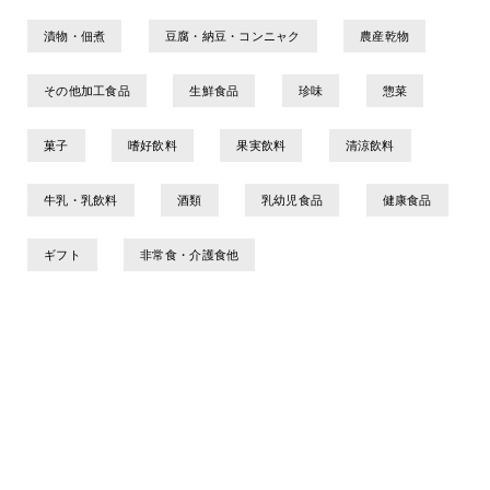
漬物・佃煮
豆腐・納豆・コンニャク
農産乾物
その他加工食品
生鮮食品
珍味
惣菜
菓子
嗜好飲料
果実飲料
清涼飲料
牛乳・乳飲料
酒類
乳幼児食品
健康食品
ギフト
非常食・介護食他