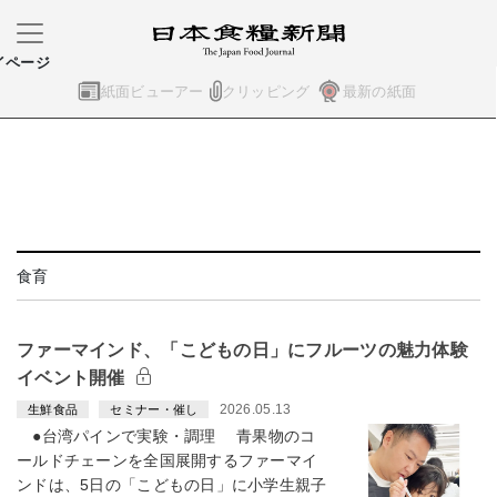
イページ
紙面ビューアー
クリッピング
最新の紙面
食育
ファーマインド、「こどもの日」にフルーツの魅力体験
イベント開催
2026.05.13
生鮮食品
セミナー・催し
●台湾パインで実験・調理 青果物のコ
ールドチェーンを全国展開するファーマイ
ンドは、5日の「こどもの日」に小学生親子