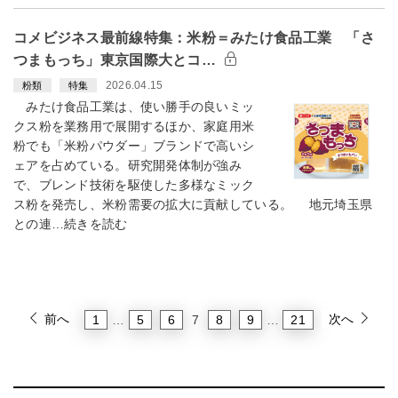
コメビジネス最前線特集：米粉＝みたけ食品工業 「さ
つまもっち」東京国際大とコ…
2026.04.15
粉類
特集
みたけ食品工業は、使い勝手の良いミッ
クス粉を業務用で展開するほか、家庭用米
粉でも「米粉パウダー」ブランドで高いシ
ェアを占めている。研究開発体制が強み
で、ブレンド技術を駆使した多様なミック
ス粉を発売し、米粉需要の拡大に貢献している。 地元埼玉県
との連…続きを読む
前へ
次へ
1
5
6
8
9
21
…
7
…