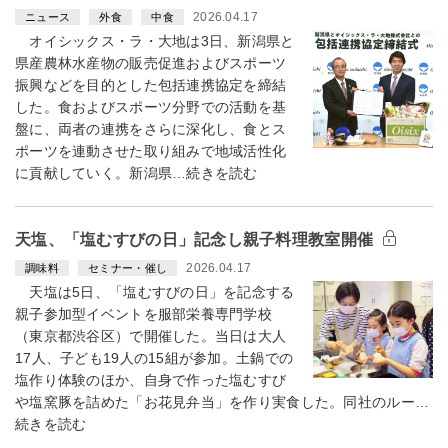
2026.04.17
ニュース
外食
中食
オイシックス・ラ・大地は3日、新潟県と
県産農林水産物の販売促進およびスポーツ
振興などを目的とした包括連携協定を締結
した。食およびスポーツ分野での活動を基
盤に、両者の連携をさらに深化し、食とス
ポーツを連動させた取り組みで地域活性化
に貢献していく。新潟県…続きを読む
天塩、「塩むすびの日」記念し親子料理教室開催
2026.04.17
調味料
セミナー・催し
天塩は5日、「塩むすびの日」を記念する
親子参加型イベントを服部栄養専門学校
（東京都渋谷区）で開催した。当日は大人
17人、子ども19人の15組が参加。土鍋での
塩作り体験のほか、自身で作った塩むすび
や塩窯豚を詰めた「お花見弁当」を作り実食した。同社のルー…
続きを読む