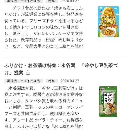
2026.04.27
調理品・コメまわり品
特集
ニチフリ食品の新たな「焼きもろこしふ
りかけ」が流通業に好評を博し、好発進を
切っている。フリーズドライを用いるなど
して焼きトウモロコシの味わいを引き出
し、夏らしく、かわいいパッケージで支持
された。既存商品は「松屋牛めし味ふりか
け」など、食品大手とのコラ…続きを読む
ふりかけ・お茶漬け特集：永谷園 「冷やし豆乳茶づ
け」提案
2026.04.27
調理品・コメまわり品
特集
永谷園は今夏、「冷やし豆乳茶づけ」提
案に注力する。酷暑向きの清涼感で意外な
おいしさ、タンパク質も取れる有力メニュ
ーと判断。豆乳トップのキッコーマンソイ
フーズと共同で紹介し、使用機会を増や
す。アソート品はバラエティー、お得感を
向上。ふりかけは新たな「お…続きを読む