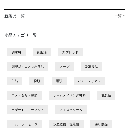
新製品一覧
一覧 >
食品カテゴリ一覧
調味料
食用油
スプレッド
調理品・コメまわり品
スープ
冷凍食品
缶詰
粉類
麺類
パン・シリアル
コメ・もち・穀類
ホームメイキング材料
乳製品
デザート・ヨーグルト
アイスクリーム
ハム・ソーセージ
水産乾物・塩蔵他
練り製品