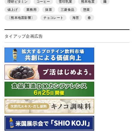
理研ビタミン
コーヒー
雪印乳業
熊本地震
麺
値上げ
業務用
抹茶
三菱食品
惣菜
〔熊本地震影響〕
チョコレート
海苔
春
タイアップ企画広告