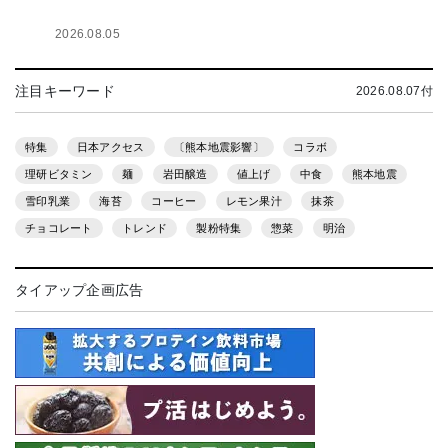
2026.08.05
注目キーワード
2026.08.07付
特集
日本アクセス
〔熊本地震影響〕
コラボ
理研ビタミン
麺
岩田醸造
値上げ
中食
熊本地震
雪印乳業
海苔
コーヒー
レモン果汁
抹茶
チョコレート
トレンド
製粉特集
惣菜
明治
タイアップ企画広告