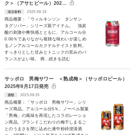
ク＞（アサヒビール）202…
2025.09.19
清涼飲料
商品概要：「ウィルキンソン タンサン
タグソバー」シリーズ新アイテム。 強炭
酸の刺激や爽快感とともに、アルコール分
0.00％でありながら複雑な味わいが楽しめ
るノンアルコールカクテルテイスト飲料。
すっきりとした甘みとトニックの苦みのバ
ランスがよい味。 商…続きを読む
サッポロ 男梅サワー ＜熟成梅＞（サッポロビール）
2025年9月17日発売
2025.08.25
酒類
商品概要：「サッポロ 男梅サワー」シリ
ーズ商品。アルコール分5％。ノーベル製菓
「男梅」の風味を再現したコラボレーショ
ン商品。ブランドこだわりの梅干しまるご
とのうまさを閉じ込めた液中粉砕浸漬酒