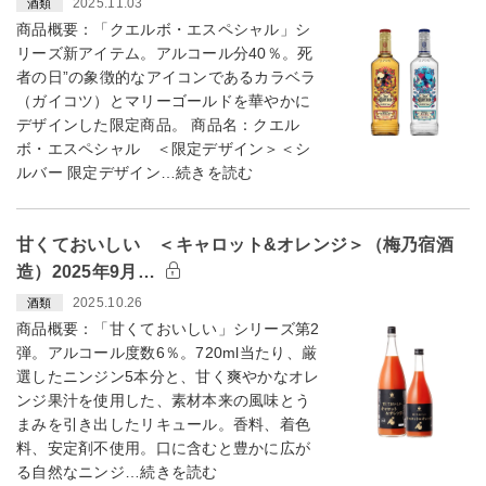
2025.11.03
酒類
商品概要：「クエルボ・エスペシャル」シ
リーズ新アイテム。アルコール分40％。死
者の日”の象徴的なアイコンであるカラベラ
（ガイコツ）とマリーゴールドを華やかに
デザインした限定商品。 商品名：クエル
ボ・エスペシャル ＜限定デザイン＞＜シ
ルバー 限定デザイン…続きを読む
甘くておいしい ＜キャロット&オレンジ＞（梅乃宿酒
造）2025年9月…
2025.10.26
酒類
商品概要：「甘くておいしい」シリーズ第2
弾。アルコール度数6％。720ml当たり、厳
選したニンジン5本分と、甘く爽やかなオレ
ンジ果汁を使用した、素材本来の風味とう
まみを引き出したリキュール。香料、着色
料、安定剤不使用。口に含むと豊かに広が
る自然なニンジ…続きを読む