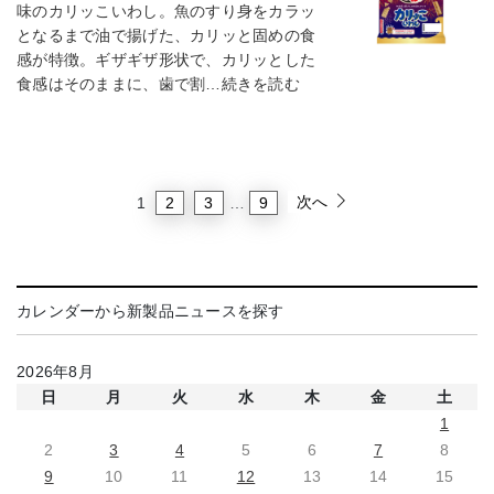
味のカリッこいわし。魚のすり身をカラッ
となるまで油で揚げた、カリッと固めの食
感が特徴。ギザギザ形状で、カリッとした
食感はそのままに、歯で割…続きを読む
次へ
2
3
9
1
…
カレンダーから新製品ニュースを探す
2026年8月
日
月
火
水
木
金
土
1
2
3
4
5
6
7
8
9
10
11
12
13
14
15