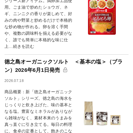
シリーズ新アイテム。鶏卵加工品使
用。ごま油で炒めたショウガ、ネ
ギ、ニンニクの香りが楽しめて、好
みの肉や野菜と炒めるだけで本格的
な炒め物が作れる。卵を溶く手間
や、複数の調味料を揃える必要がな
く、誰でも簡単に本格的な味に仕
上…続きを読む
徳之島オーガニックソルト ＜基本の塩＞（ブラ
ン）2026年6月1日発売
2026.07.18
商品概要：新「徳之島オーガニック
ソルト」シリーズ。徳之島の海水を
じっくりと炊き上げた、味の基本と
なる塩。豊富なミネラルがありなが
ら雑味がなく、素材本来のうまみを
真っ直ぐに引き立てる。毎日の料理
に、食卓の定番として、飽きのこな