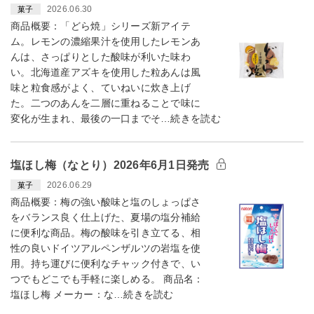
2026.06.30
菓子
商品概要：「どら焼」シリーズ新アイテ
ム。レモンの濃縮果汁を使用したレモンあ
んは、さっぱりとした酸味が利いた味わ
い。北海道産アズキを使用した粒あんは風
味と粒食感がよく、ていねいに炊き上げ
た。二つのあんを二層に重ねることで味に
変化が生まれ、最後の一口までそ…続きを読む
塩ほし梅（なとり）2026年6月1日発売
2026.06.29
菓子
商品概要：梅の強い酸味と塩のしょっぱさ
をバランス良く仕上げた、夏場の塩分補給
に便利な商品。梅の酸味を引き立てる、相
性の良いドイツアルペンザルツの岩塩を使
用。持ち運びに便利なチャック付きで、い
つでもどこでも手軽に楽しめる。 商品名：
塩ほし梅 メーカー：な…続きを読む