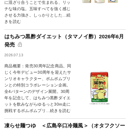
に混ざり合うことで生まれる、リッ
チな味の塩。五味すべてを強く感じ
させる力強さ。しっかりとした…続
きを読む
はちみつ黒酢ダイエット（タマノイ酢）2026年6月
発売
2026.07.13
商品概要：発売30周年記念商品。同
じく今年デビュー30周年を迎えたサ
ンリオキャラクター、ポムポムプリ
ンとの特別コラボレーション企画。
全4パターンのデザイン展開。30周
年を記念して、はちみつ黒酢ダイエ
ットを飲みながらゆるっと30m走に
挑戦するポムポムプリ…続きを読む
凍らせ麺つゆ ＜広島辛口冷麺風＞（オタフクソー