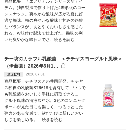
商品概要：「エアリアル」シリーズ新アイ
テム。独自製法で作り上げた4層形状のコー
ンスナック。爽やかな酸味が広がる夏に好
適な梅味。梅の爽やかな酸味と甘みの絶妙
なバランスが、あと引くおいしさを感じら
れる。W味付け製法で仕上げた、酸味の利
いた爽やかな味わいでさ…続きを読む
チー坊のカラフル乳酸菌 ＜チチヤスヨーグルト風味＞
（伊藤園）2026年6月1…
2026.07.01
清涼飲料
商品概要：チチヤスとの共同開発。チチヤ
ス独自の乳酸菌ST9618を含有して、いつで
も乳酸菌をおいしく手軽に摂取できるヨー
グルト風味の清涼飲料水。3色のコンニャク
ボールが見た目にも楽しく、つるっとした
弾力のある食感で、飲むたびに新しいおい
しさを楽しめる。…続きを読む