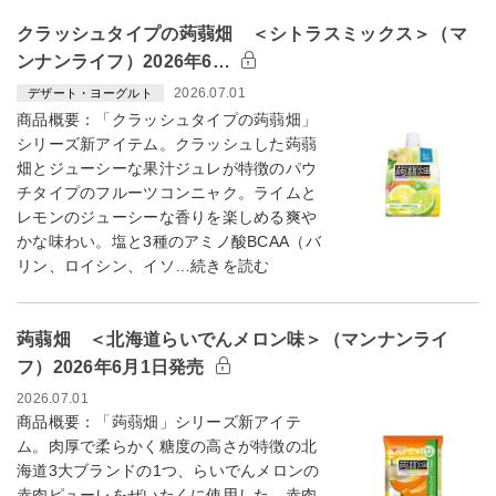
クラッシュタイプの蒟蒻畑 ＜シトラスミックス＞（マ
ンナンライフ）2026年6…
2026.07.01
デザート・ヨーグルト
商品概要：「クラッシュタイプの蒟蒻畑」
シリーズ新アイテム。クラッシュした蒟蒻
畑とジューシーな果汁ジュレが特徴のパウ
チタイプのフルーツコンニャク。ライムと
レモンのジューシーな香りを楽しめる爽や
かな味わい。塩と3種のアミノ酸BCAA（バ
リン、ロイシン、イソ…続きを読む
蒟蒻畑 ＜北海道らいでんメロン味＞（マンナンライ
フ）2026年6月1日発売
2026.07.01
商品概要：「蒟蒻畑」シリーズ新アイテ
ム。肉厚で柔らかく糖度の高さが特徴の北
海道3大ブランドの1つ、らいでんメロンの
赤肉ピューレをぜいたくに使用した。赤肉