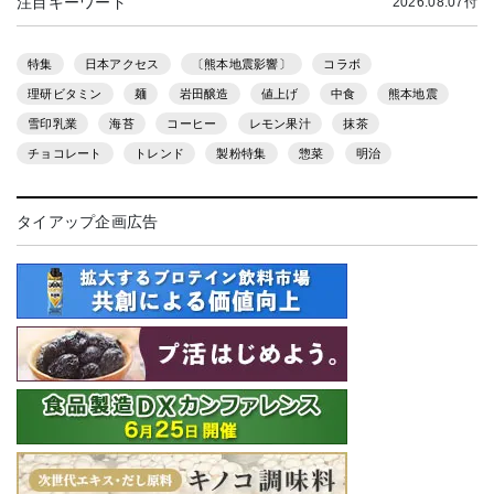
注目キーワード
2026.08.07付
特集
日本アクセス
〔熊本地震影響〕
コラボ
理研ビタミン
麺
岩田醸造
値上げ
中食
熊本地震
雪印乳業
海苔
コーヒー
レモン果汁
抹茶
チョコレート
トレンド
製粉特集
惣菜
明治
タイアップ企画広告