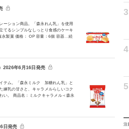
発売
3
レーション商品。「森永れん乳」を使用
立てるシンプルなしっとり食感のケーキ
製菓 価格： OP 容量：6個 容器…続
4
026年6月16日発売
イテム。「森永ミルク 加糖れん乳」と
5
た練乳の甘さと、キャラメルらしいコク
わい。 商品名：ミルクキャラメル＜森永
注
16日発売