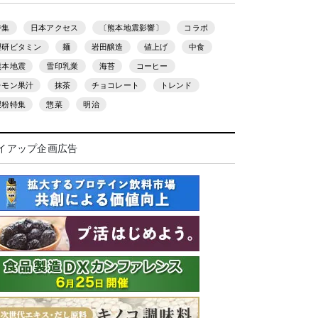
特集
日本アクセス
〔熊本地震影響〕
コラボ
理研ビタミン
麺
岩田醸造
値上げ
中食
熊本地震
雪印乳業
海苔
コーヒー
レモン果汁
抹茶
チョコレート
トレンド
製粉特集
惣菜
明治
イアップ企画広告