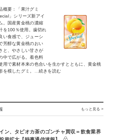
品概要：「果汁グミ
pecial」シリーズ新アイ
ム。国産黄金桃の濃縮
汁を100％使用。歯切れ
良い食感で、ジューシ
で芳醇な黄金桃のおい
さと、やさしい甘さが
の中で広がる。着色料
使用で素材本来の色合いを生かすとともに、黄金桃
形を模したグミ。…続きを読む
報
もっと見る >
イン、タピオカ茶のゴンチャ買収＝飲食業界
投資拡大【時事通信速報】