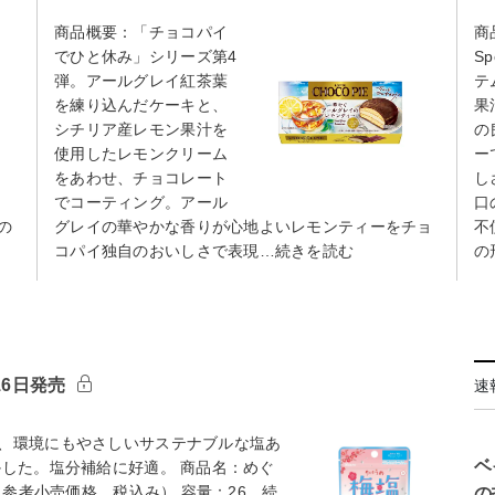
商品概要：「チョコパイ
商
でひと休み」シリーズ第4
S
弾。アールグレイ紅茶葉
テ
を練り込んだケーキと、
果
シチリア産レモン果汁を
の
使用したレモンクリーム
ー
をあわせ、チョコレート
し
でコーティング。アール
口
の
グレイの華やかな香りが心地よいレモンティーをチョ
不
コパイ独自のおいしさで表現…続きを読む
の
16日発売
速
、環境にもやさしいサステナブルな塩あ
ベ
かした。塩分補給に好適。 商品名：めぐ
（参考小売価格、税込み） 容量：26…続
の