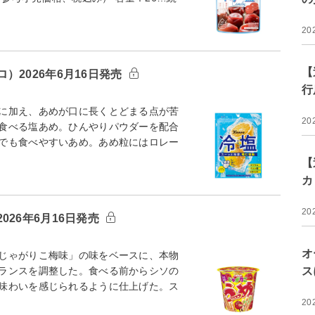
20
【
2026年6月16日発売
行
に加え、あめが口に長くとどまる点が苦
20
食べる塩あめ。ひんやりパウダーを配合
でも食べやすいあめ。あめ粒にはロレー
【
カ
20
26年6月16日発売
オ
じゃがりこ梅味」の味をベースに、本物
ランスを調整した。食べる前からシソの
ス
味わいを感じられるように仕上げた。ス
20