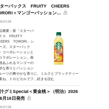
ターバックス FRUITY CHEERS
ORORI＜マンゴーパッション…
26.07.09
品概要：新「スターバ
クス FRUITY
HEERS TORORI」シ
ーズ。スターバック
・コーポレーションと
コラボレーション。南
感あふれるマンゴーの
醇な香りとパッション
ルーツの爽やかな香りに、ミルクとブラックティー
重ね、トロピカルでフ…続きを読む
汁グミSpecial＜黄金桃＞（明治）2026
6月16日発売
26.07.08