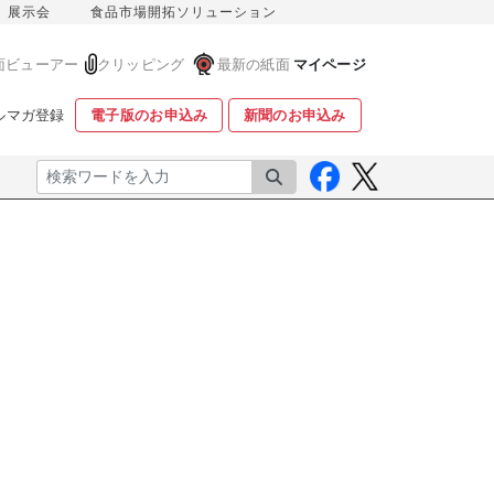
展示会
食品市場開拓ソリューション
面ビューアー
クリッピング
最新の紙面
マイページ
ルマガ登録
電子版のお申込み
新聞のお申込み
検索