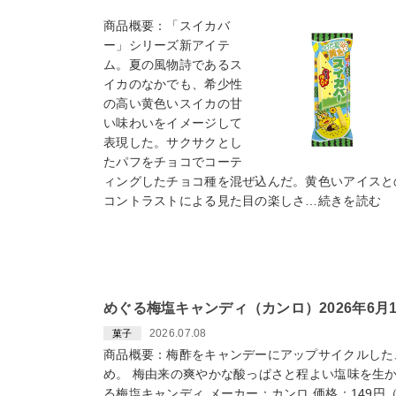
商品概要：「スイカバ
ー」シリーズ新アイテ
ム。夏の風物詩であるス
イカのなかでも、希少性
の高い黄色いスイカの甘
い味わいをイメージして
表現した。サクサクとし
たパフをチョコでコーテ
ィングしたチョコ種を混ぜ込んだ。黄色いアイスと
コントラストによる見た目の楽しさ…続きを読む
めぐる梅塩キャンディ（カンロ）2026年6月
2026.07.08
菓子
商品概要：梅酢をキャンデーにアップサイクルした
め。 梅由来の爽やかな酸っぱさと程よい塩味を生
る梅塩キャンディ メーカー：カンロ 価格：149円