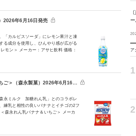
〔
ー
026年6月16日発売
20
。「カルピスソーダ」にレモン果汁と凍
する成分を使用し、ひんやり感が広がる
レモン＞ メーカー：アサヒ飲料 価格：
ア
1
ご＞（森永製菓）2026年6月16…
森永ミルク 加糖れん乳」とのコラボレ
、練乳と相性の良いバナナとイチゴの2フ
2
ト＜森永れん乳バナナ＆いちご＞ メーカ