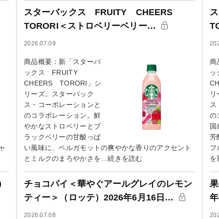
スターバックス FRUITY CHEERS
ス
TORORI＜ストロベリーベリー…
T
2026.07.09
20
商品概要：新「スターバ
商
ックス FRUITY
ッ
CHEERS TORORI」シ
C
リーズ。スターバック
リ
ス・コーポレーションと
ス
のコラボレーション。鮮
の
やかなストロベリーとブ
国
ラックベリーの甘酸っぱ
芳
ャ
い風味に、ベルガモットの爽やかな香りのアクセント
フ
とミルクのまろやかさを…続きを読む
を
）
チョコパイ＜華やぐアールグレイのレモン
果
ティー＞（ロッテ）2026年6月16日…
年
2026.07.08
20