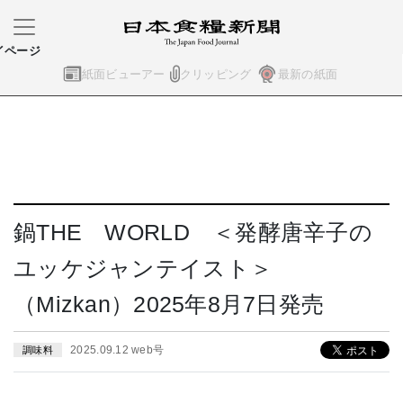
イページ
紙面ビューアー
クリッピング
最新の紙面
鍋THE WORLD ＜発酵唐辛子の
ユッケジャンテイスト＞
（Mizkan）2025年8月7日発売
2025.09.12 web号
調味料