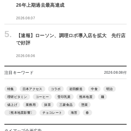
26年上期過去最高達成
2026.08.07
5.
【速報】ローソン、調理ロボ導入店を拡大 先行店
で好評
2026.08.06
注目キーワード
2026.08.08付
特集
日本アクセス
コラボ
岩田醸造
中食
明治
理研ビタミン
コーヒー
雪印乳業
熊本地震
麺
値上げ
業務用
抹茶
三菱食品
惣菜
〔熊本地震影響〕
チョコレート
海苔
春
タイアップ企画広告