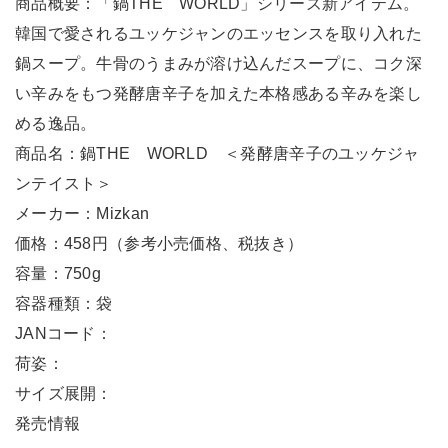
商品概要：「鍋THE WORLD」シリーズ新アイテム。
韓国で愛されるユッケジャンのエッセンスを取り入れた
鍋スープ。牛骨のうまみが溶け込んだスープに、コク深
い辛みをもつ発酵唐辛子を加えた本格感ある辛みを楽し
める逸品。
商品名：鍋THE WORLD ＜発酵唐辛子のユッケジャ
ンテイスト＞
メーカー：Mizkan
価格：458円（参考小売価格、税抜き）
容量：750g
容器種類：袋
JANコード：
荷姿：
サイズ展開：
発売情報