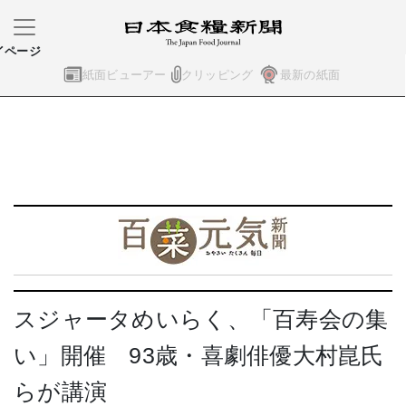
イページ
紙面ビューアー
クリッピング
最新の紙面
スジャータめいらく、「百寿会の集
い」開催 93歳・喜劇俳優大村崑氏
らが講演