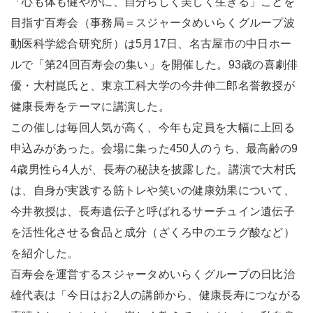
「心も体も健やかに、自分らしく美しく生きる」ことを
目指す百寿会（事務局＝スジャータめいらくグループ波
動医科学総合研究所）は5月17日、名古屋市の中日ホー
ルで「第24回百寿会の集い」を開催した。93歳の喜劇俳
優・大村崑氏と、東京工科大学の今井伸二郎名誉教授が
健康長寿をテーマに講演した。
この催しは毎回人気が高く、今年も定員を大幅に上回る
申込みがあった。会場に集った450人のうち、最高齢の9
4歳男性ら4人が、長寿の秘訣を披露した。講演で大村氏
は、自身が実践する筋トレや笑いの健康効果について、
今井教授は、長寿遺伝子と呼ばれるサーチュイン遺伝子
を活性化させる食品と成分（ざくろ中のエラグ酸など）
を紹介した。
百寿会を運営するスジャータめいらくグループの日比治
雄代表は「今日はお2人の講師から、健康長寿につながる