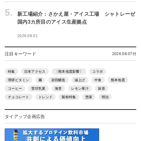
5.
新工場紹介：さかえ屋・アイス工場 シャトレーゼ
国内3カ所目のアイス生産拠点
2026.08.01
注目キーワード
2026.08.07付
特集
日本アクセス
〔熊本地震影響〕
コラボ
理研ビタミン
麺
岩田醸造
値上げ
中食
熊本地震
コーヒー
雪印乳業
海苔
レモン果汁
抹茶
チョコレート
トレンド
製粉特集
惣菜
明治
タイアップ企画広告