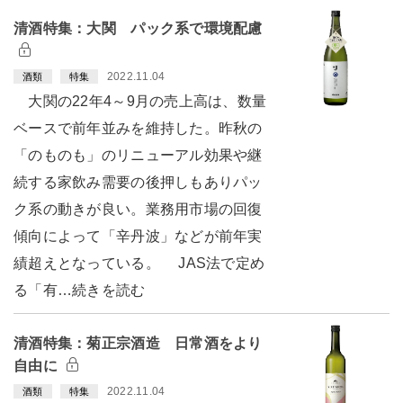
清酒特集：大関 パック系で環境配慮
2022.11.04
酒類
特集
大関の22年4～9月の売上高は、数量
ベースで前年並みを維持した。昨秋の
「のものも」のリニューアル効果や継
続する家飲み需要の後押しもありパッ
ク系の動きが良い。業務用市場の回復
傾向によって「辛丹波」などが前年実
績超えとなっている。 JAS法で定め
る「有…続きを読む
清酒特集：菊正宗酒造 日常酒をより
自由に
2022.11.04
酒類
特集