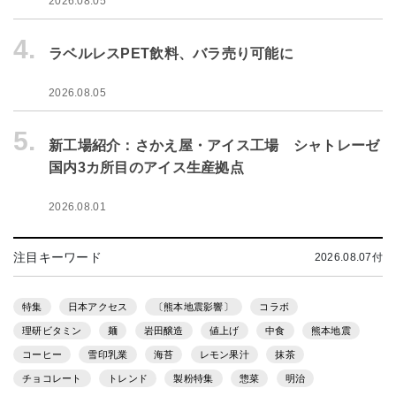
2026.08.05
4.
ラベルレスPET飲料、バラ売り可能に
2026.08.05
5.
新工場紹介：さかえ屋・アイス工場 シャトレーゼ
国内3カ所目のアイス生産拠点
2026.08.01
注目キーワード
2026.08.07付
特集
日本アクセス
〔熊本地震影響〕
コラボ
理研ビタミン
麺
岩田醸造
値上げ
中食
熊本地震
コーヒー
雪印乳業
海苔
レモン果汁
抹茶
チョコレート
トレンド
製粉特集
惣菜
明治