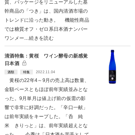
質、パッケージをリニューアルした基
幹商品の「つき」は、国内清酒市場の
トレンドに沿った動き。 機能性商品
では糖質オフ・ゼロ系日本酒ナンバー
ワンメー…続きを読む
清酒特集：黄桜 ワイン酵母の新感覚
日本酒
2022.11.04
酒類
特集
黄桜の22年4～9月の売上高は数量、
金額ベースともほぼ前年実績並みとな
った。9月単月は値上げ前の仮需の影
響で非常に好調だった。「辛口一献」
は前年実績をキープした。「呑 純
米 きりっと」は、前年実績超えとな
った。 今季は「日本酒を苦手として