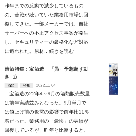
昨年までの反動で減少しているもの
の、苦戦が続いていた業務用市場は回
復してきた。一部メーカーでは、自社
サーバーへの不正アクセス事案が発生
し、セキュリティーの厳格化など対応
に追われた。原材…続きを読む
清酒特集：宝酒造 「昴」予想超す動
き
2022.11.04
酒類
特集
宝酒造の22年4～9月の酒類販売数量
は前年実績並みとなった。9月単月で
は値上げ前の仮需の影響で前年比11％
増だった。業務用の「豪快」の実績が
回復しているが、昨年と比較すると、