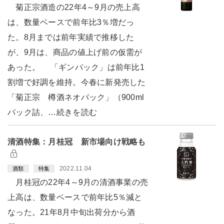
菊正宗酒造の22年4～9月の売上高
は、数量ベースで前年比3％増だっ
た。8月までは前年実績で推移した
が、9月は、商品の値上げ前の仮需が
あった。 「ギンパック」は前年比1
割増で好調を維持。今春に新発売した
「菊正宗 樽酒ネオパック」（900ml
パック詰、…続きを読む
清酒特集：月桂冠 新市場向け戦略も
2022.11.04
酒類
特集
月桂冠の22年4～9月の清酒事業の売
上高は、数量ベースで前年比5％減と
なった。21年8月中旬出荷分から酒