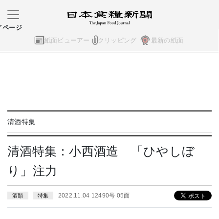
イページ
紙面ビューアー
クリッピング
最新の紙面
清酒特集
清酒特集：小西酒造 「ひやしぼ
り」注力
2022.11.04 12490号 05面
酒類
特集