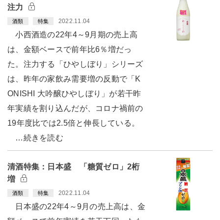
注力
2022.11.04
酒類
特集
小西酒造の22年4～9月期の売上高
は、金額ベースで前年比6％増だっ
た。注力する「ひやしぼり」シリーズ
は、昨年の家飲み需要増の反動で「K
ONISHI 大吟醸ひやしぼり」が若干昨
年実績を割り込んだが、コロナ禍前の
19年度比では2.5倍と伸長している。
…続きを読む
清酒特集：日本盛 「糖質ゼロ」2桁
増
2022.11.04
酒類
特集
日本盛の22年4～9月の売上高は、金