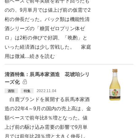
額ベースで前年実績を若干下回ったも
のの、9月単月では値上げ前の仮需で2
桁の伸長だった。パック類は機能性清
酒シリーズの「糖質ゼロプリン体ゼ
ロ」は2桁の伸びで好調、「晩酌」と
いった経済酒は少し苦戦した。 家庭
用は微減…続きを読む
清酒特集：辰馬本家酒造 花琥珀シリ
ーズ化
2022.11.04
酒類
特集
白鹿ブランドを展開する辰馬本家酒
造の22年4～9月の国内の売上高は、金
額ベースで前年比8％増となった。値
上げ前の駆け込み需要の影響で9月単
月では前年比28％増と大きく伸長し