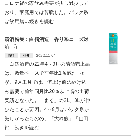
コロナ禍の家飲み需要が少し減少して
おり、家庭用では苦戦した。パック系
は飲用層…続きを読む
清酒特集：白鶴酒造 香り系ニーズ対
応
2022.11.04
酒類
特集
白鶴酒造の22年4～9月の清酒売上高
は、数量ベースで前年比1％減だった
が、9月単月では、値上げ前の駆け込
み需要で前年同月比20％以上増の出荷
実績となった。「まる」の2L、3Lが伸
びたことが要因。4～8月はパック系が
厳しかったものの、「大吟醸」「山田
錦…続きを読む