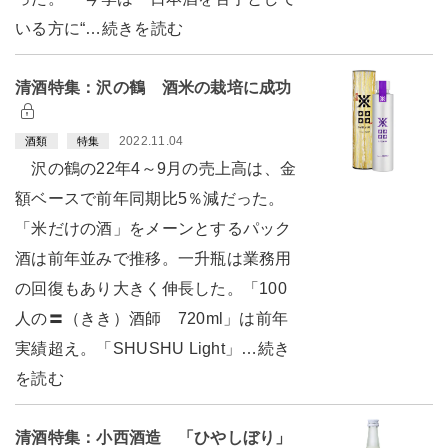
いる方に“…続きを読む
清酒特集：沢の鶴 酒米の栽培に成功
2022.11.04
酒類
特集
沢の鶴の22年4～9月の売上高は、金
額ベースで前年同期比5％減だった。
「米だけの酒」をメーンとするパック
酒は前年並みで推移。一升瓶は業務用
の回復もあり大きく伸長した。「100
人の〓（きき）酒師 720ml」は前年
実績超え。「SHUSHU Light」…続き
を読む
清酒特集：小西酒造 「ひやしぼり」