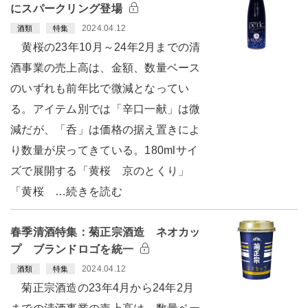
にスパークリング登場
2024.04.12
酒類
特集
黄桜の23年10月～24年2月までの清
酒事業の売上高は、金額、数量ベース
のいずれも前年比で微減となってい
る。アイテム別では「辛口一献」は微
減だが、「呑」は価格の据え置きによ
り数量が戻ってきている。180mlサイ
ズで展開する「黄桜 京のとくり」
「黄桜 …続きを読む
春季清酒特集：菊正宗酒造 ネオカッ
プ ブランドロゴを統一
2024.04.12
酒類
特集
菊正宗酒造の23年4月から24年2月