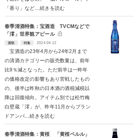
「香り」など…続きを読む
春季清酒特集：宝酒造 TVCMなどで
「澪」世界観アピール
2024.04.12
酒類
特集
宝酒造の23年4月から24年2月まで
の清酒カテゴリーの販売数量は、前年
比9％減となった。ただ前半は一昨年
の価格改定の影響もあり苦戦したもの
の、後半は昨秋の日本酒の酒税減税以
降は回復傾向。アイテム別では松竹梅
白壁蔵「澪」が、昨年11月からブラン
ドアンバ…続きを読む
春季清酒特集：黄桜 「黄桜ペルル」