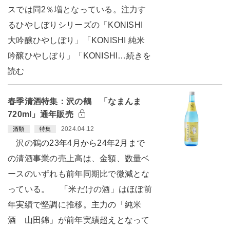
スでは同2％増となっている。注力す
るひやしぼりシリーズの「KONISHI
大吟醸ひやしぼり」「KONISHI 純米
吟醸ひやしぼり」「KONISHI…続きを
読む
春季清酒特集：沢の鶴 「なまんま
720ml」通年販売
2024.04.12
酒類
特集
沢の鶴の23年4月から24年2月まで
の清酒事業の売上高は、金額、数量ベ
ースのいずれも前年同期比で微減とな
っている。 「米だけの酒」はほぼ前
年実績で堅調に推移。主力の「純米
酒 山田錦」が前年実績超えとなって