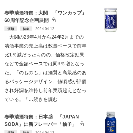
春季清酒特集：大関 「ワンカップ」
60周年記念企画展開
2024.04.12
酒類
特集
大関の23年4月から24年2月までの
清酒事業の売上高は数量ベースで前年
比1％減だったものの、価格改定効果
などで金額ベースでは同3％増となっ
た。「のものも」は酒質と高級感のあ
るパッケージデザイン、値頃感が評価
され好調を維持し前年実績超えとなっ
ている。「…続きを読む
春季清酒特集：日本盛 「JAPAN
SODA」に新フレーバー「柚子」
2024.04.12
酒類
特集