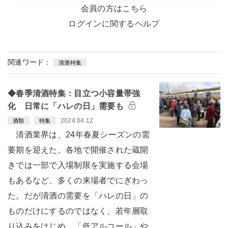
会員の方はこちら
ログインに関するヘルプ
関連ワード：
清酒特集
◆春季清酒特集：目立つ小容量帯強
化 日常に「ハレの日」需要も
2024.04.12
酒類
特集
清酒業界は、24年春夏シーズンの需
要期を迎えた。各地で開催された蔵開
きでは一部で入場制限を実施する会場
もあるなど、多くの来場者でにぎわっ
た。だが清酒の需要を「ハレの日」の
ものだけにするのではなく、若年層取
り込みをはじめ、「低アルコール」や