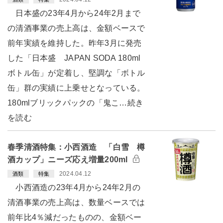
日本盛の23年4月から24年2月まで
の清酒事業の売上高は、金額ベースで
前年実績を維持した。昨年3月に発売
した「日本盛 JAPAN SODA 180ml
ボトル缶」が定着し、堅調な「ボトル
缶」群の実績に上乗せとなっている。
180mlブリックパックの「鬼こ…続き
を読む
春季清酒特集：小西酒造 「白雪 樽
酒カップ」ニーズ応え増量200ml
2024.04.12
酒類
特集
小西酒造の23年4月から24年2月の
清酒事業の売上高は、数量ベースでは
前年比4％減だったものの、金額ベー