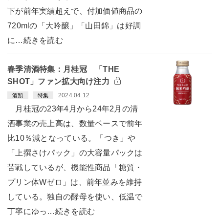
下が前年実績超えで、付加価値商品の
720mlの「大吟醸」「山田錦」は好調
に…続きを読む
春季清酒特集：月桂冠 「THE
SHOT」ファン拡大向け注力
2024.04.12
酒類
特集
月桂冠の23年4月から24年2月の清
酒事業の売上高は、数量ベースで前年
比10％減となっている。「つき」や
「上撰さけパック」の大容量パックは
苦戦しているが、機能性商品「糖質・
プリン体Wゼロ」は、前年並みを維持
している。独自の酵母を使い、低温で
丁寧にゆっ…続きを読む