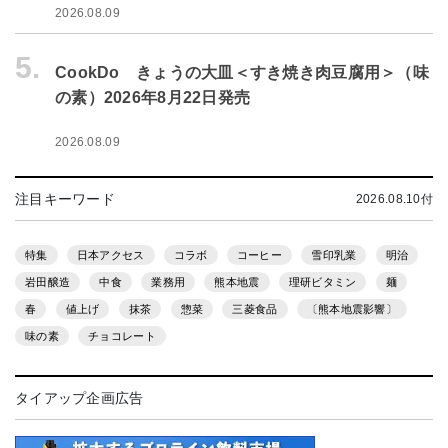
2026.08.09
5.
CookDo きょうの大皿＜すき焼き肉豆腐用＞（味
の素）2026年8月22日発売
2026.08.09
注目キーワード
2026.08.10付
特集
日本アクセス
コラボ
コーヒー
雪印乳業
明治
岩田醸造
中食
業務用
熊本地震
理研ビタミン
麺
春
値上げ
抹茶
惣菜
三菱食品
〔熊本地震影響〕
味の素
チョコレート
タイアップ企画広告