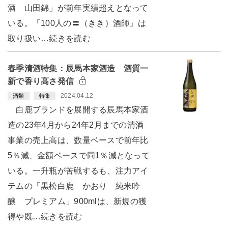
酒 山田錦」が前年実績超えとなって
いる。「100人の〓（きき）酒師」は
取り扱い…続きを読む
春季清酒特集：辰馬本家酒造 酒質一
新で香り高さ発信
2024.04.12
酒類
特集
白鹿ブランドを展開する辰馬本家酒
造の23年4月から24年2月までの清酒
事業の売上高は、数量ベースで前年比
5％減、金額ベースで同1％減となって
いる。一升瓶が苦戦するも、注力アイ
テムの「黒松白鹿 かおり 純米吟
醸 プレミアム」900mlは、新規の獲
得や既…続きを読む