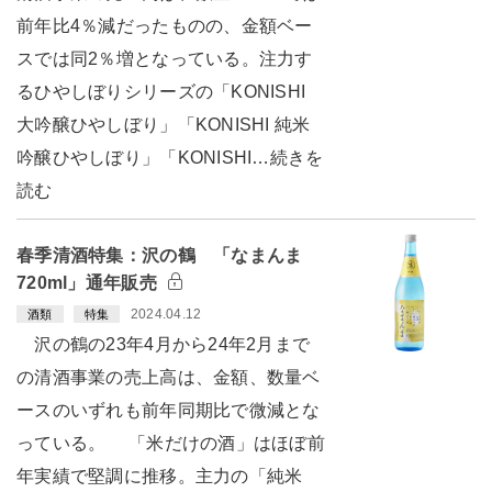
前年比4％減だったものの、金額ベー
スでは同2％増となっている。注力す
るひやしぼりシリーズの「KONISHI
大吟醸ひやしぼり」「KONISHI 純米
吟醸ひやしぼり」「KONISHI…続きを
読む
春季清酒特集：沢の鶴 「なまんま
720ml」通年販売
2024.04.12
酒類
特集
沢の鶴の23年4月から24年2月まで
の清酒事業の売上高は、金額、数量ベ
ースのいずれも前年同期比で微減とな
っている。 「米だけの酒」はほぼ前
年実績で堅調に推移。主力の「純米