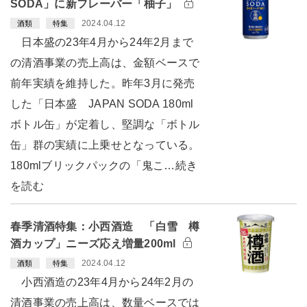
SODA」に新フレーバー「柚子」
2024.04.12
酒類
特集
日本盛の23年4月から24年2月まで
の清酒事業の売上高は、金額ベースで
前年実績を維持した。昨年3月に発売
した「日本盛 JAPAN SODA 180ml
ボトル缶」が定着し、堅調な「ボトル
缶」群の実績に上乗せとなっている。
180mlブリックパックの「鬼こ…続き
を読む
春季清酒特集：小西酒造 「白雪 樽
酒カップ」ニーズ応え増量200ml
2024.04.12
酒類
特集
小西酒造の23年4月から24年2月の
清酒事業の売上高は、数量ベースでは