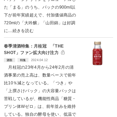
た「まる」のうち、パックの900ml以
下が前年実績超えで、付加価値商品の
720mlの「大吟醸」「山田錦」は好調
に…続きを読む
春季清酒特集：月桂冠 「THE
SHOT」ファン拡大向け注力
2024.04.12
酒類
特集
月桂冠の23年4月から24年2月の清
酒事業の売上高は、数量ベースで前年
比10％減となっている。「つき」や
「上撰さけパック」の大容量パックは
苦戦しているが、機能性商品「糖質・
プリン体Wゼロ」は、前年並みを維持
している。独自の酵母を使い、低温で