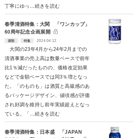
丁寧にゆっ…続きを読む
春季清酒特集：大関 「ワンカップ」
60周年記念企画展開
2024.04.12
酒類
特集
大関の23年4月から24年2月までの
清酒事業の売上高は数量ベースで前年
比1％減だったものの、価格改定効果
などで金額ベースでは同3％増となっ
た。「のものも」は酒質と高級感のあ
るパッケージデザイン、値頃感が評価
され好調を維持し前年実績超えとなっ
ている。「…続きを読む
春季清酒特集：日本盛 「JAPAN