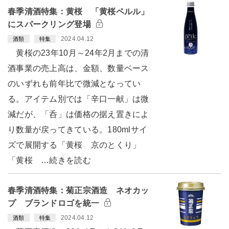
春季清酒特集：黄桜 「黄桜ペルル」
にスパークリング登場
2024.04.12
酒類
特集
黄桜の23年10月～24年2月までの清
酒事業の売上高は、金額、数量ベース
のいずれも前年比で微減となってい
る。アイテム別では「辛口一献」は微
減だが、「呑」は価格の据え置きによ
り数量が戻ってきている。180mlサイ
ズで展開する「黄桜 京のとくり」
「黄桜 …続きを読む
春季清酒特集：菊正宗酒造 ネオカッ
プ ブランドロゴを統一
2024.04.12
酒類
特集