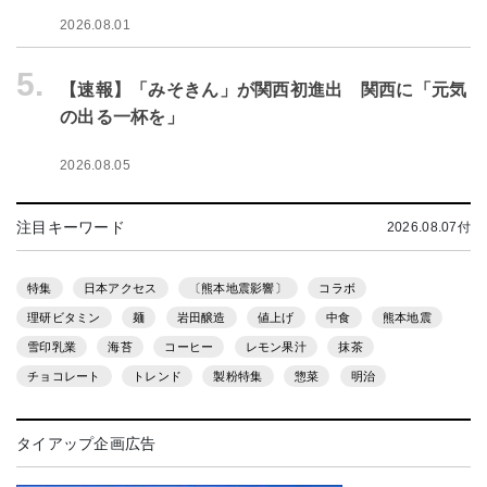
2026.08.01
5.
【速報】「みそきん」が関西初進出 関西に「元気
の出る一杯を」
2026.08.05
注目キーワード
2026.08.07付
特集
日本アクセス
〔熊本地震影響〕
コラボ
理研ビタミン
麺
岩田醸造
値上げ
中食
熊本地震
雪印乳業
海苔
コーヒー
レモン果汁
抹茶
チョコレート
トレンド
製粉特集
惣菜
明治
タイアップ企画広告