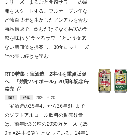
シリーズ「まるごと食感サワー」の展
開をスタートする。フルオープン缶な
ど独自技術を生かしたノンアルを含む
商品構成で、飲むだけでなく果実の食
感を味わう“食べるサワー”という従来
ない新価値を提案し、30年にシリーズ
計の売…続きを読む
RTD特集：宝酒造 2本柱を重点販促
へ 「焼酎ハイボール」20周年記念缶
発売
2026.04.20
酒類
特集
宝酒造の25年4月から26年3月まで
のソフトアルコール飲料の販売数量
は、前年比3％増の2930万ケース（25
0ml×24本換算）となっている。24年1