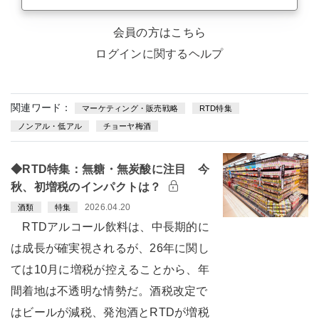
会員の方はこちら
ログインに関するヘルプ
関連ワード：
マーケティング・販売戦略
RTD特集
ノンアル・低アル
チョーヤ梅酒
◆RTD特集：無糖・無炭酸に注目 今
秋、初増税のインパクトは？
2026.04.20
酒類
特集
RTDアルコール飲料は、中長期的に
は成長が確実視されるが、26年に関し
ては10月に増税が控えることから、年
間着地は不透明な情勢だ。酒税改定で
はビールが減税、発泡酒とRTDが増税