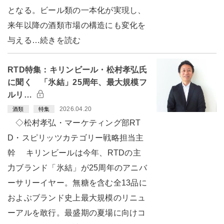
となる。ビール類の一本化が実現し、
来年以降の酒類市場の構造にも変化を
与える…続きを読む
RTD特集：キリンビール・松村孝弘氏
に聞く 「氷結」25周年、最大規模フ
ルリ…
2026.04.20
酒類
特集
◇松村孝弘・マーケティング部RT
D・スピリッツカテゴリー戦略担当主
幹 キリンビールは今年、RTDの主
力ブランド「氷結」が25周年のアニバ
ーサリーイヤー。無糖を含む全13品に
およぶブランド史上最大規模のリニュ
ーアルを敢行。最盛期の夏場に向けコ