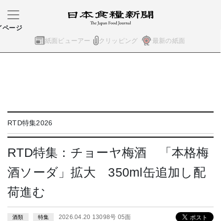
イページ
紙面ビューアー
クリッピング
最新の紙面
RTD特集2026
RTD特集：チョーヤ梅酒 「本格梅
酒ソーダ」拡大 350ml缶追加し配
荷進む
2026.04.20 13098号 05面
酒類
特集