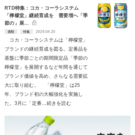
RTD特集：コカ・コーラシステム
「檸檬堂」継続育成を 需要増へ「季
節の」展…
2026.04.20
酒類
特集
コカ・コーラシステムは「檸檬堂」
ブランドの継続育成を図る。定番品を
基盤に季節ごとの期間限定品「季節の
檸檬堂」を展開するなど年間を通じて
ブランド価値を高め、さらなる需要拡
大に取り組む。 「檸檬堂」は25
年、ブランド初の大幅強化を実施し
た。3月に「定番…続きを読む