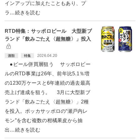
インアップに加えたこともあり、プ
ラ…続きを読む
RTD特集：サッポロビール 大型新ブ
ランド「飲みごたえ〈超無糖〉」投入
2026.04.20
酒類
特集
●ビール併買層狙う サッポロビー
ルのRTD事業は26年、前年比5.1％増
の1230万ケースと6年連続の過去最高
売上げ達成を狙う。 3月に大型新ブ
ランド「飲みごたえ〈超無糖〉」2種
を投入。ポッカサッポロの“瀬戸内レ
モン”を含む複数の柑橘果皮から抽
出…続きを読む