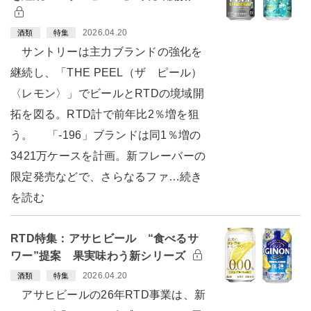
2026.04.20
酒類
特集
サントリーは主力ブランドの強化を
継続し、「THE PEEL（ザ ピール）
〈レモン〉」でビールとRTDの境域開
拓を図る。RTD計で前年比2％増を狙
う。 「-196」ブランドは同1％増の
3421万ケースを計画。新フレーバーの
限定発売などで、さらなるファ…続き
を読む
RTD特集：アサヒビール “食べるサ
ワー”提案 果実味わう新シリーズ
2026.04.20
酒類
特集
アサヒビールの26年RTD事業は、新