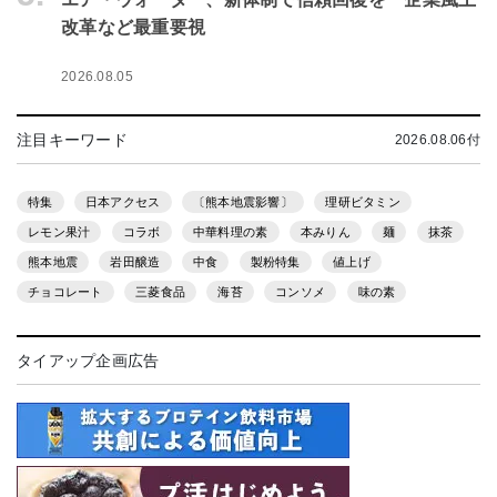
改革など最重要視
2026.08.05
注目キーワード
2026.08.06付
特集
日本アクセス
〔熊本地震影響〕
理研ビタミン
レモン果汁
コラボ
中華料理の素
本みりん
麺
抹茶
熊本地震
岩田醸造
中食
製粉特集
値上げ
チョコレート
三菱食品
海苔
コンソメ
味の素
タイアップ企画広告