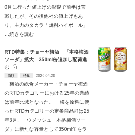
0月に行った値上げの影響で前半は苦
戦したが、その後他社の値上げもあ
り、主力のタカラ「焼酎ハイボール」
…続きを読む
RTD特集：チョーヤ梅酒 「本格梅酒
ソーダ」拡大 350ml缶追加し配荷進
む
2026.04.20
酒類
特集
梅酒の総合メーカー・チョーヤ梅酒
のRTDカテゴリーにおける25年の業績
は前年比減となった。 梅を原料に使
ったRTDカテゴリーの定番商品群は25
年3月、「ウメッシュ 本格梅酒ソー
ダ」に新たな容量として350ml缶をラ