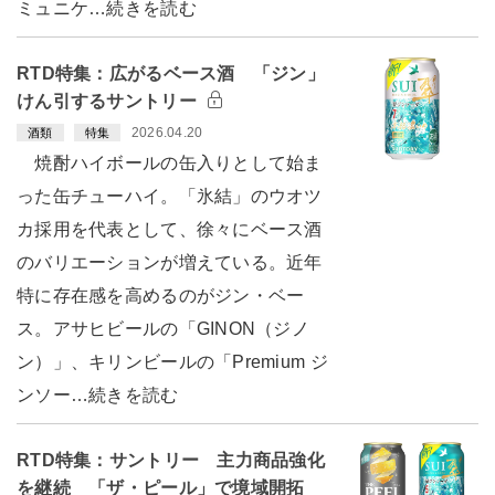
ミュニケ…続きを読む
RTD特集：広がるベース酒 「ジン」
けん引するサントリー
2026.04.20
酒類
特集
焼酎ハイボールの缶入りとして始ま
った缶チューハイ。「氷結」のウオツ
カ採用を代表として、徐々にベース酒
のバリエーションが増えている。近年
特に存在感を高めるのがジン・ベー
ス。アサヒビールの「GINON（ジノ
ン）」、キリンビールの「Premium ジ
ンソー…続きを読む
RTD特集：サントリー 主力商品強化
を継続 「ザ・ピール」で境域開拓