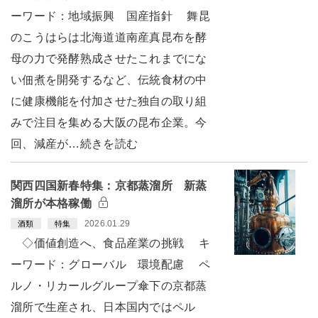
ーワード：地域振興 国産指針 舞昆
のこうはらは北海道道南産真昆布を酵
母の力で発酵熟成させたこれまでにな
い佃煮を開発するなど、伝統食材の中
に健康機能を付加させた独自の取り組
みで注目を集める大阪の昆布企業。今
回、減産が…続きを読む
関西四国新春特集：京都蒸溜所 新蒸
溜所が本格稼働
2026.01.29
酒類
特集
◇価値創造へ、食品産業の挑戦 キ
ーワード：グローバル 環境配慮 ペ
ルノ・リカールグループ傘下の京都蒸
溜所で生産され、日本国内ではペル