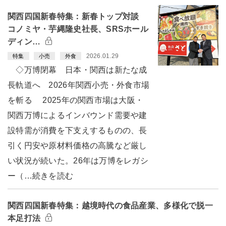
関西四国新春特集：新春トップ対談
コノミヤ・芋縄隆史社長、SRSホール
ディン…
2026.01.29
特集
小売
外食
◇万博閉幕 日本・関西は新たな成
長軌道へ 2026年関西小売・外食市場
を斬る 2025年の関西市場は大阪・
関西万博によるインバウンド需要や建
設特需が消費を下支えするものの、長
引く円安や原材料価格の高騰など厳し
い状況が続いた。26年は万博をレガシ
ー（…続きを読む
関西四国新春特集：越境時代の食品産業、多様化で脱一
本足打法