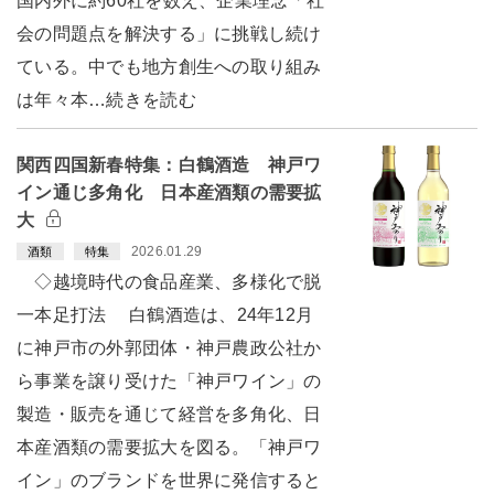
国内外に約60社を数え、企業理念「社
会の問題点を解決する」に挑戦し続け
ている。中でも地方創生への取り組み
は年々本…続きを読む
関西四国新春特集：白鶴酒造 神戸ワ
イン通じ多角化 日本産酒類の需要拡
大
2026.01.29
酒類
特集
◇越境時代の食品産業、多様化で脱
一本足打法 白鶴酒造は、24年12月
に神戸市の外郭団体・神戸農政公社か
ら事業を譲り受けた「神戸ワイン」の
製造・販売を通じて経営を多角化、日
本産酒類の需要拡大を図る。「神戸ワ
イン」のブランドを世界に発信すると