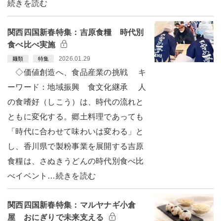
続きを読む
関西四国新春特集：吉原食糧 時代別
食べ比べ実施
2026.01.29
麺類
特集
◇価値創造へ、食品産業の挑戦 キ
ーワード：地域振興 食文化継承 人
の食嗜好（しこう）は、時代の流れと
ともに変化する。郷土料理であっても
「時代に合わせて味わいは変わる」と
し、香川県で製粉事業を展開する吉原
食糧は、さぬきうどんの時代別食べ比
べイベント…続きを読む
関西四国新春特集：マルヤナギ小倉
屋 おにぎりで未来支える