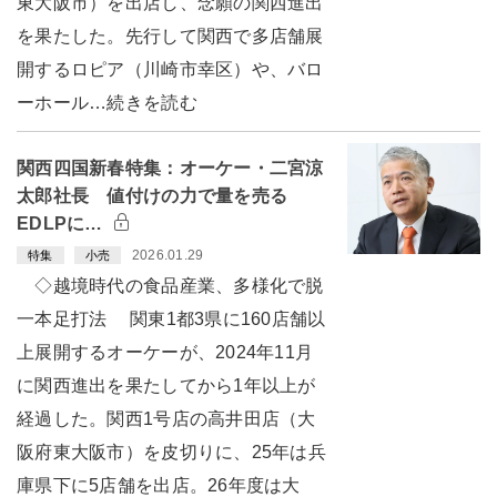
東大阪市）を出店し、念願の関西進出
を果たした。先行して関西で多店舗展
開するロピア（川崎市幸区）や、バロ
ーホール…続きを読む
関西四国新春特集：オーケー・二宮涼
太郎社長 値付けの力で量を売る
EDLPに…
2026.01.29
特集
小売
◇越境時代の食品産業、多様化で脱
一本足打法 関東1都3県に160店舗以
上展開するオーケーが、2024年11月
に関西進出を果たしてから1年以上が
経過した。関西1号店の高井田店（大
阪府東大阪市）を皮切りに、25年は兵
庫県下に5店舗を出店。26年度は大