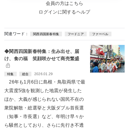
会員の方はこちら
ログインに関するヘルプ
関連ワード：
関西四国新春特集
フードニア
ファーベル
◆関西四国新春特集：生み出せ、届
け、食の福 笑顔咲かせて商売繁盛
2026.01.29
特集
総合
26年も1月6日に島根・鳥取両県で最
大震度5強を観測した地震が発生した
ほか、大義が感じられない国民不在の
衆院解散・総選挙と大阪ダブル首長選
（知事・市長選）など、年明け早々か
ら騒然としており、さらに先行き不透