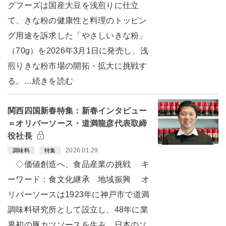
グフーズは国産大豆を浅煎りに仕立
て、きな粉の健康性と料理のトッピン
グ用途を訴求した「やさしいきな粉」
（70g）を2026年3月1日に発売し、浅
煎りきな粉市場の開拓・拡大に挑戦す
る。…続きを読む
関西四国新春特集：新春インタビュー
＝オリバーソース・道満龍彦代表取締
役社長
2026.01.29
調味料
特集
◇価値創造へ、食品産業の挑戦 キ
ーワード：食文化継承 地域振興 オ
リバーソースは1923年に神戸市で道満
調味料研究所として設立し、48年に業
界初の豚カツソースを生み、日本のソ