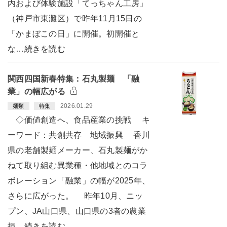
内および体験施設「てっちゃん工房」
（神戸市東灘区）で昨年11月15日の
「かまぼこの日」に開催。初開催と
な…続きを読む
関西四国新春特集：石丸製麺 「融
業」の幅広がる
2026.01.29
麺類
特集
◇価値創造へ、食品産業の挑戦 キ
ーワード：共創共存 地域振興 香川
県の老舗製麺メーカー、石丸製麺がか
ねて取り組む異業種・他地域とのコラ
ボレーション「融業」の幅が2025年、
さらに広がった。 昨年10月、ニッ
プン、JA山口県、山口県の3者の農業
振…続きを読む