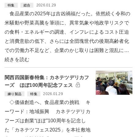
2026.01.29
特集
総合
食品産業の2025年は吉凶禍福だった。依然続く令和の
米騒動や野菜高騰を筆頭に、異常気象や地政学リスクで
の食料・エネルギーの調達、インフレによるコスト圧迫
と消費意欲の低下、さらには全団塊世代の後期高齢者化
での労働力不足など、企業のかじ取りは困難と混乱に…
続きを読む
関西四国新春特集：カネテツデリカフ
ーズ ほぼ100周年記念フェス
2026.01.29
練り製品
特集
◇価値創造へ、食品産業の挑戦 キ
ーワード：地域振興 カネテツデリカ
フーズは創業“ほぼ”100周年を記念し
た「カネテツフェス2025」を本社敷地