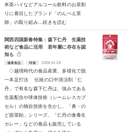
米茶ハイなどアルコール飲料のお茶割
りに着目したブランド「のんべえ茶
師」の取り組み…続きを読む
関西四国新春特集：森下仁丹 生薬技
術など食品に活用 若年層に存在を認
知も
2026.01.29
健康食品
特集
◇越境時代の食品産業、多様化で脱
一本足打法 伝統の口中清涼剤「仁
丹」で有名な森下仁丹は、強みである
生薬配合や球体技術（シームレスカプ
セル）の独自技術を生かし、「鼻・の
ど甜茶飴」シリーズ、「仁丹の食養生
カレー」などの食品も販売している