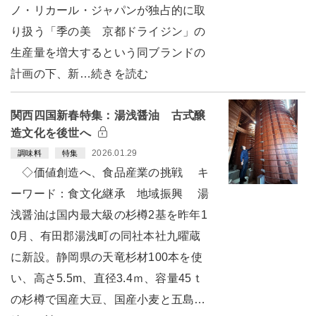
ノ・リカール・ジャパンが独占的に取
り扱う「季の美 京都ドライジン」の
生産量を増大するという同ブランドの
計画の下、新…続きを読む
関西四国新春特集：湯浅醤油 古式醸
造文化を後世へ
2026.01.29
調味料
特集
◇価値創造へ、食品産業の挑戦 キ
ーワード：食文化継承 地域振興 湯
浅醤油は国内最大級の杉樽2基を昨年1
0月、有田郡湯浅町の同社本社九曜蔵
に新設。静岡県の天竜杉材100本を使
い、高さ5.5m、直径3.4ｍ、容量45ｔ
の杉樽で国産大豆、国産小麦と五島…