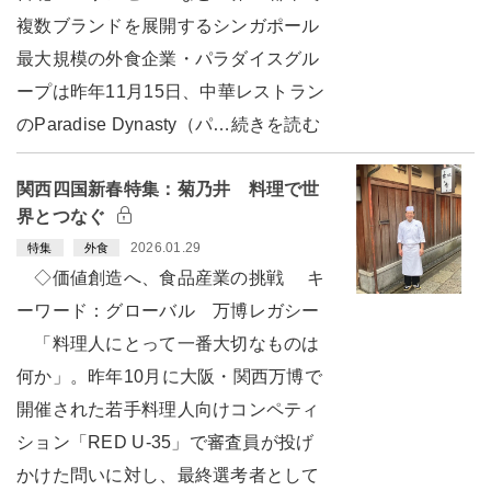
複数ブランドを展開するシンガポール
最大規模の外食企業・パラダイスグル
ープは昨年11月15日、中華レストラン
のParadise Dynasty（パ…続きを読む
関西四国新春特集：菊乃井 料理で世
界とつなぐ
2026.01.29
特集
外食
◇価値創造へ、食品産業の挑戦 キ
ーワード：グローバル 万博レガシー
「料理人にとって一番大切なものは
何か」。昨年10月に大阪・関西万博で
開催された若手料理人向けコンペティ
ション「RED U-35」で審査員が投げ
かけた問いに対し、最終選考者として