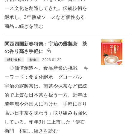
ース文化を創造してきた。伝統技術を
継承し、3年熟成ソースなど個性ある
商品…続きを読む
関西四国新春特集：宇治の露製茶 茶
の香り高さ手軽に
2026.01.29
嗜好飲料
特集
◇価値創造へ、食品産業の挑戦 キ
ーワード：食文化継承 グローバル
宇治の露製茶は、煎茶や抹茶など伝統
的で上質な日本茶を扱う一方、近年は
若年層や外国人に向けた「手軽に香り
高い日本茶を味わう」取り組みも強化
している。昨年9月に上市した「伊右
衛門 和紅…続きを読む