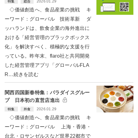
2026.01.29
特集
総合
◇価値創造へ、食品産業の挑戦 キ
ーワード：グローバル 技術革新 ダ
ッハランドは、飲食企業の海外進出に
おける「経営管理のブラックボックス
化」を解決すべく、積極的な支援を行
っている。昨年末、flaro社と共同開発
した経営管理アプリ「グローバルFLA
R…続きを読む
関西四国新春特集：パラダイスグルー
プ 日本初の直営店進出
2026.01.29
特集
外食
◇価値創造へ、食品産業の挑戦 キ
ーワード：グローバル 上海・香港・
台北・ロサンゼルスなど世界22都市で