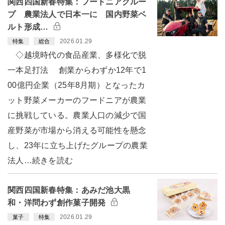
関西四国新春特集：フードニアグルー
プ 農業法人で日本一に 国内野菜ベ
ルト形成…
2026.01.29
特集
総合
◇越境時代の食品産業、多様化で脱
一本足打法 創業からわずか12年で1
00億円企業（25年8月期）となったカ
ット野菜メーカーのフードニアが農業
に挑戦している。農業人口の減少で国
産野菜が市場から消える可能性を懸念
し、23年に立ち上げたグループの農業
法人…続きを読む
関西四国新春特集：あみだ池大黒
和・洋問わず創作菓子開発
2026.01.29
菓子
特集