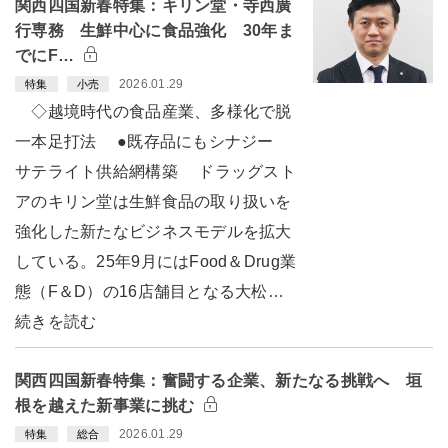
関西四国新春特集：キリン堂・寺西廣
行専務 生鮮中心に食品強化 30年ま
でにF…
2026.01.29
特集
小売
◇越境時代の食品産業、多様化で脱
一本足打法 ●既存品にもシナジー
サテライト供給網構築 ドラッグスト
アのキリン堂は生鮮食品の取り扱いを
強化した新たなビジネスモデルを拡大
している。25年9月にはFood＆Drug業
態（F＆D）の16店舗目となる大松…
続きを読む
関西四国新春特集：奮闘する企業、新たなる挑戦へ 垣
根を越えた新事業に挑む
2026.01.29
特集
総合