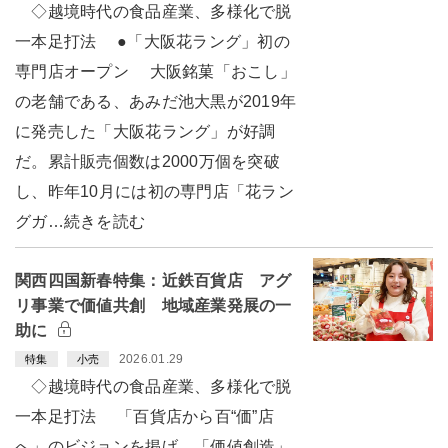
◇越境時代の食品産業、多様化で脱
一本足打法 ●「大阪花ラング」初の
専門店オープン 大阪銘菓「おこし」
の老舗である、あみだ池大黒が2019年
に発売した「大阪花ラング」が好調
だ。累計販売個数は2000万個を突破
し、昨年10月には初の専門店「花ラン
グガ…続きを読む
関西四国新春特集：近鉄百貨店 アグ
リ事業で価値共創 地域産業発展の一
助に
2026.01.29
特集
小売
◇越境時代の食品産業、多様化で脱
一本足打法 「百貨店から百“価”店
へ」のビジョンを掲げ、「価値創造」