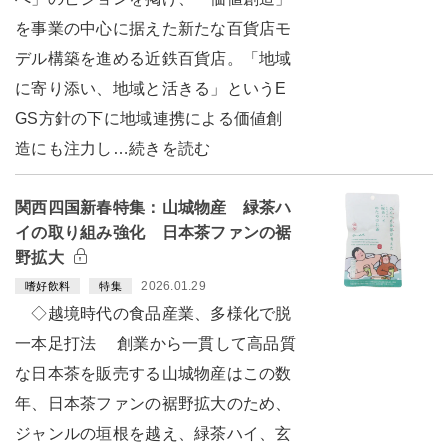
を事業の中心に据えた新たな百貨店モ
デル構築を進める近鉄百貨店。「地域
に寄り添い、地域と活きる」というE
GS方針の下に地域連携による価値創
造にも注力し…続きを読む
関西四国新春特集：山城物産 緑茶ハ
イの取り組み強化 日本茶ファンの裾
野拡大
2026.01.29
嗜好飲料
特集
◇越境時代の食品産業、多様化で脱
一本足打法 創業から一貫して高品質
な日本茶を販売する山城物産はこの数
年、日本茶ファンの裾野拡大のため、
ジャンルの垣根を越え、緑茶ハイ、玄