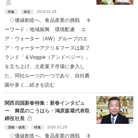
2026.01.29
特集
総合
◇価値創造へ、食品産業の挑戦 キ
ーワード：地域振興 環境配慮 エ
ア・ウォーター（AW）グループのエ
ア・ウォーターアグリ＆フーズは新ブ
ランド「＆Veggie（アンドベジー）」
を立ち上げ、土産菓子市場に参入し
た。同社ルーツの一つであり、自社農
園や多く…続きを読む
関西四国新春特集：新春インタビュ
ー 舞昆のこうはら・鴻原森蔵代表取
締役社長
2026.01.29
漬物・佃煮
特集
◇価値創造へ、食品産業の挑戦 キ