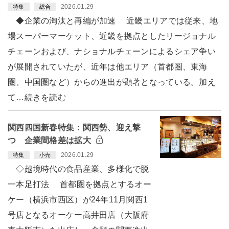
2026.01.29
特集
総合
◆企業の淘汰と再編が加速 近畿エリアでは従来、地
場スーパーマーケット、近畿を拠点としたリージョナル
チェーンおよび、ナショナルチェーンによるシェア争い
が展開されていたが、近年は他エリア（首都圏、東海
圏、中国圏など）からの進出が顕著となっている。加え
て…続きを読む
関西四国新春特集：関西勢、迎え撃
つ 企業間格差は拡大
2026.01.29
特集
小売
◇越境時代の食品産業、多様化で脱
一本足打法 首都圏を拠点とするオー
ケー（横浜市西区）が24年11月関西1
号店となるオーケー高井田店（大阪府