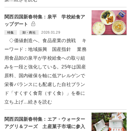
関西四国新春特集：泉平 学校給食ア
ップデート
2026.01.29
特集
卸・商社
◇価値創造へ、食品産業の挑戦 キ
ーワード：地域振興 国産指針 業務
用食品卸の泉平が学校給食への取り組
みを一段と強化している。25年は国産
原料、国内確保を軸に低アレルゲンで
栄養バランスにも配慮した自社ブラン
ド「すくすく食育（すく食）」を春に
立ち上げ…続きを読む
関西四国新春特集：エア・ウォーター
アグリ＆フーズ 土産菓子市場に参入