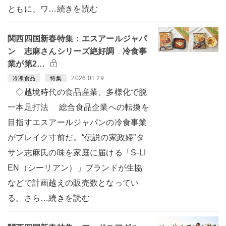
ともに、ワ…続きを読む
関西四国新春特集：エスアールジャパ
ン 志麻さんシリーズ絶好調 冷食事
業が第2…
2026.01.29
冷凍食品
特集
◇越境時代の食品産業、多様化で脱
一本足打法 総合食品企業への転換を
目指すエスアールジャパンの冷食事業
がブレイク寸前だ。“伝説の家政婦”タ
サン志麻氏の味を家庭に届ける「S-LI
EN（シーリアン）」ブランドが生協
などで計画越えの販売数となってい
る。さら…続きを読む