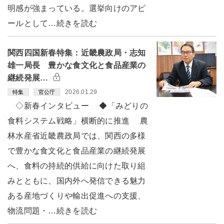
明感が強まっている。選挙向けのアピ
ールとして…続きを読む
関西四国新春特集：近畿農政局・志知
雄一局長 豊かな食文化と食品産業の
継続発展…
2026.01.29
特集
官公庁
◇新春インタビュー ◆「みどりの
食料システム戦略」横断的に推進 農
林水産省近畿農政局では、関西の多様
で豊かな食文化と食品産業の継続発展
へ、食料の持続的供給に向けた取り組
みとともに、国内外へ発信できる魅力
ある産地づくりや輸出促進への支援、
物流問題・…続きを読む