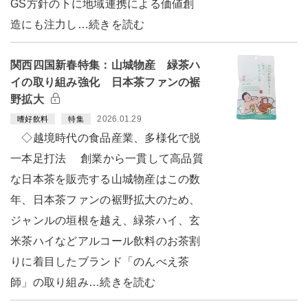
GS方針の下に地域連携による価値創
造にも注力し…続きを読む
関西四国新春特集：山城物産 緑茶ハ
イの取り組み強化 日本茶ファンの裾
野拡大
2026.01.29
嗜好飲料
特集
◇越境時代の食品産業、多様化で脱
一本足打法 創業から一貫して高品質
な日本茶を販売する山城物産はこの数
年、日本茶ファンの裾野拡大のため、
ジャンルの垣根を越え、緑茶ハイ、玄
米茶ハイなどアルコール飲料のお茶割
りに着目したブランド「のんべえ茶
師」の取り組み…続きを読む