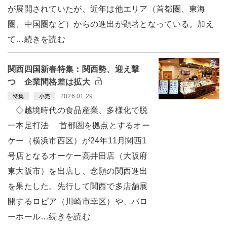
が展開されていたが、近年は他エリア（首都圏、東海
圏、中国圏など）からの進出が顕著となっている。加え
て…続きを読む
関西四国新春特集：関西勢、迎え撃
つ 企業間格差は拡大
2026.01.29
特集
小売
◇越境時代の食品産業、多様化で脱
一本足打法 首都圏を拠点とするオー
ケー（横浜市西区）が24年11月関西1
号店となるオーケー高井田店（大阪府
東大阪市）を出店し、念願の関西進出
を果たした。先行して関西で多店舗展
開するロピア（川崎市幸区）や、バロ
ーホール…続きを読む