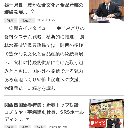
雄一局長 豊かな食文化と食品産業の
継続発展…
2026.01.29
特集
官公庁
◇新春インタビュー ◆「みどりの
食料システム戦略」横断的に推進 農
林水産省近畿農政局では、関西の多様
で豊かな食文化と食品産業の継続発展
へ、食料の持続的供給に向けた取り組
みとともに、国内外へ発信できる魅力
ある産地づくりや輸出促進への支援、
物流問題・…続きを読む
関西四国新春特集：新春トップ対談
コノミヤ・芋縄隆史社長、SRSホール
ディン…
2026.01.29
特集
小売
外食