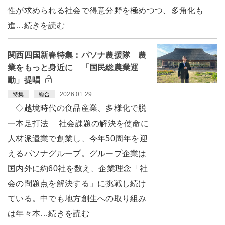
性が求められる社会で得意分野を極めつつ、多角化も
進…続きを読む
関西四国新春特集：パソナ農援隊 農
業をもっと身近に 「国民総農業運
動」提唱
2026.01.29
特集
総合
◇越境時代の食品産業、多様化で脱
一本足打法 社会課題の解決を使命に
人材派遣業で創業し、今年50周年を迎
えるパソナグループ。グループ企業は
国内外に約60社を数え、企業理念「社
会の問題点を解決する」に挑戦し続け
ている。中でも地方創生への取り組み
は年々本…続きを読む