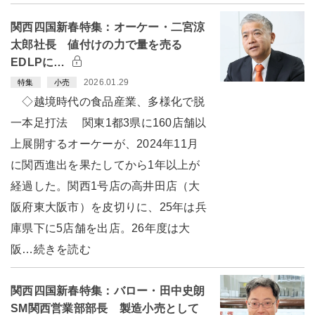
関西四国新春特集：オーケー・二宮涼
太郎社長 値付けの力で量を売る
EDLPに…
2026.01.29
特集
小売
◇越境時代の食品産業、多様化で脱
一本足打法 関東1都3県に160店舗以
上展開するオーケーが、2024年11月
に関西進出を果たしてから1年以上が
経過した。関西1号店の高井田店（大
阪府東大阪市）を皮切りに、25年は兵
庫県下に5店舗を出店。26年度は大
阪…続きを読む
関西四国新春特集：バロー・田中史朗
SM関西営業部部長 製造小売として