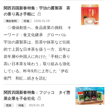
関西四国新春特集：宇治の露製茶 茶
の香り高さ手軽に
2026.01.29
嗜好飲料
特集
◇価値創造へ、食品産業の挑戦 キ
ーワード：食文化継承 グローバル
宇治の露製茶は、煎茶や抹茶など伝統
的で上質な日本茶を扱う一方、近年は
若年層や外国人に向けた「手軽に香り
高い日本茶を味わう」取り組みも強化
している。昨年9月に上市した「伊右
衛門 和紅…続きを読む
関西四国新春特集：フジッコ タイ惣
菜企業を子会社化
2026.01.29
惣菜
特集