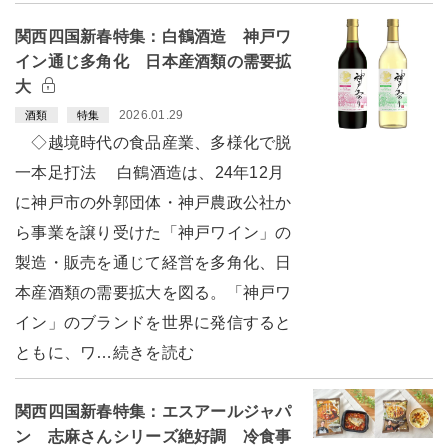
関西四国新春特集：白鶴酒造 神戸ワ
イン通じ多角化 日本産酒類の需要拡
大
2026.01.29
酒類
特集
◇越境時代の食品産業、多様化で脱
一本足打法 白鶴酒造は、24年12月
に神戸市の外郭団体・神戸農政公社か
ら事業を譲り受けた「神戸ワイン」の
製造・販売を通じて経営を多角化、日
本産酒類の需要拡大を図る。「神戸ワ
イン」のブランドを世界に発信すると
ともに、ワ…続きを読む
関西四国新春特集：エスアールジャパ
ン 志麻さんシリーズ絶好調 冷食事