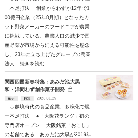
一本足打法 創業からわずか12年で1
00億円企業（25年8月期）となったカ
ット野菜メーカーのフードニアが農業
に挑戦している。農業人口の減少で国
産野菜が市場から消える可能性を懸念
し、23年に立ち上げたグループの農業
法人…続きを読む
関西四国新春特集：あみだ池大黒
和・洋問わず創作菓子開発
2026.01.29
菓子
特集
◇越境時代の食品産業、多様化で脱
一本足打法 ●「大阪花ラング」初の
専門店オープン 大阪銘菓「おこし」
の老舗である、あみだ池大黒が2019年