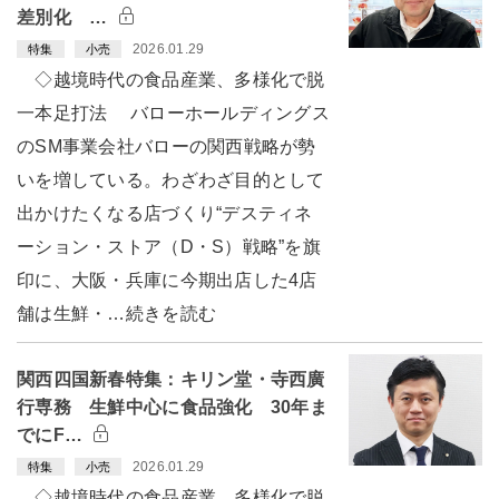
差別化 …
2026.01.29
特集
小売
◇越境時代の食品産業、多様化で脱
一本足打法 バローホールディングス
のSM事業会社バローの関西戦略が勢
いを増している。わざわざ目的として
出かけたくなる店づくり“デスティネ
ーション・ストア（D・S）戦略”を旗
印に、大阪・兵庫に今期出店した4店
舗は生鮮・…続きを読む
関西四国新春特集：キリン堂・寺西廣
行専務 生鮮中心に食品強化 30年ま
でにF…
2026.01.29
特集
小売
◇越境時代の食品産業、多様化で脱