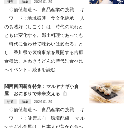
2026.01.29
麺類
特集
◇価値創造へ、食品産業の挑戦 キ
ーワード：地域振興 食文化継承 人
の食嗜好（しこう）は、時代の流れと
ともに変化する。郷土料理であっても
「時代に合わせて味わいは変わる」と
し、香川県で製粉事業を展開する吉原
食糧は、さぬきうどんの時代別食べ比
べイベント…続きを読む
関西四国新春特集：マルヤナギ小倉
屋 おにぎりで未来支える
2026.01.29
惣菜
特集
◇価値創造へ、食品産業の挑戦 キ
ーワード：健康志向 環境配慮 マル
ヤナギ小倉屋は、日本人が昔から食べ