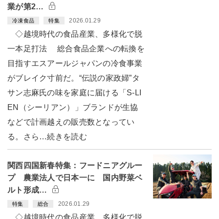
業が第2…
2026.01.29
冷凍食品
特集
◇越境時代の食品産業、多様化で脱
一本足打法 総合食品企業への転換を
目指すエスアールジャパンの冷食事業
がブレイク寸前だ。“伝説の家政婦”タ
サン志麻氏の味を家庭に届ける「S-LI
EN（シーリアン）」ブランドが生協
などで計画越えの販売数となってい
る。さら…続きを読む
関西四国新春特集：フードニアグルー
プ 農業法人で日本一に 国内野菜ベ
ルト形成…
2026.01.29
特集
総合
◇越境時代の食品産業、多様化で脱