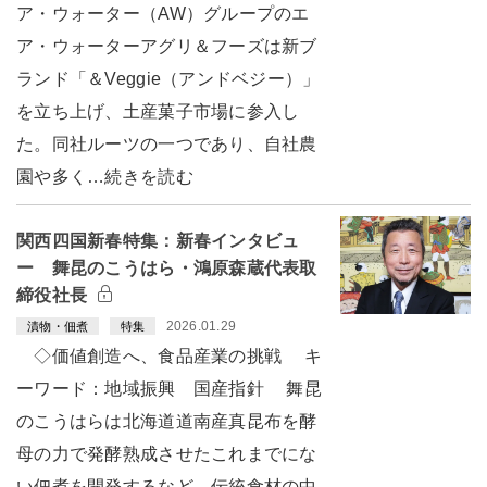
ア・ウォーター（AW）グループのエ
ア・ウォーターアグリ＆フーズは新ブ
ランド「＆Veggie（アンドベジー）」
を立ち上げ、土産菓子市場に参入し
た。同社ルーツの一つであり、自社農
園や多く…続きを読む
関西四国新春特集：新春インタビュ
ー 舞昆のこうはら・鴻原森蔵代表取
締役社長
2026.01.29
漬物・佃煮
特集
◇価値創造へ、食品産業の挑戦 キ
ーワード：地域振興 国産指針 舞昆
のこうはらは北海道道南産真昆布を酵
母の力で発酵熟成させたこれまでにな
い佃煮を開発するなど、伝統食材の中