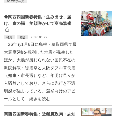
SOCOフーズ
◆関西四国新春特集：生み出せ、届
け、食の福 笑顔咲かせて商売繁盛
2026.01.29
特集
総合
26年も1月6日に島根・鳥取両県で最
大震度5強を観測した地震が発生した
ほか、大義が感じられない国民不在の
衆院解散・総選挙と大阪ダブル首長選
（知事・市長選）など、年明け早々か
ら騒然としており、さらに先行き不透
明感が強まっている。選挙向けのアピ
ールとして…続きを読む
関西四国新春特集：近畿農政局・志知