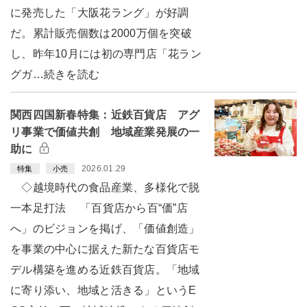
に発売した「大阪花ラング」が好調
だ。累計販売個数は2000万個を突破
し、昨年10月には初の専門店「花ラン
グガ…続きを読む
関西四国新春特集：近鉄百貨店 アグ
リ事業で価値共創 地域産業発展の一
助に
2026.01.29
特集
小売
◇越境時代の食品産業、多様化で脱
一本足打法 「百貨店から百“価”店
へ」のビジョンを掲げ、「価値創造」
を事業の中心に据えた新たな百貨店モ
デル構築を進める近鉄百貨店。「地域
に寄り添い、地域と活きる」というE