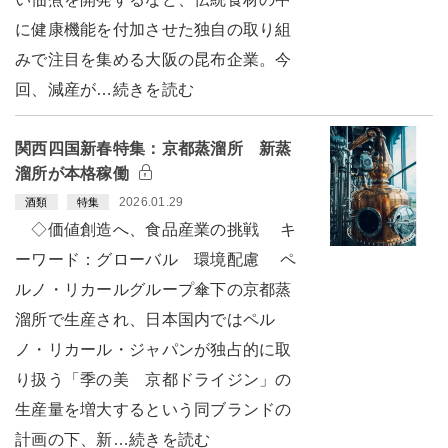
に健康機能を付加させた独自の取り組
みで注目を集める大阪の昆布企業。今
回、減産が…続きを読む
関西四国新春特集：京都蒸溜所 新蒸
溜所が本格稼働
2026.01.29
酒類
特集
◇価値創造へ、食品産業の挑戦 キ
ーワード：グローバル 環境配慮 ペ
ルノ・リカールグループ傘下の京都蒸
溜所で生産され、日本国内ではペル
ノ・リカール・ジャパンが独占的に取
り扱う「季の美 京都ドライジン」の
生産量を増大するという同ブランドの
計画の下、新…続きを読む