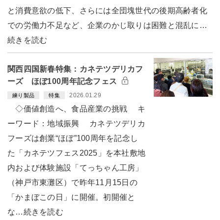
と消費意欲の低下、さらには全団塊世代の後期高齢者化
での労働力不足など、企業のかじ取りは困難と混乱に…
続きを読む
関西四国新春特集：カネテツデリカフ
ーズ ほぼ100周年記念フェス
2026.01.29
練り製品
特集
◇価値創造へ、食品産業の挑戦 キ
ーワード：地域振興 カネテツデリカ
フーズは創業“ほぼ”100周年を記念し
た「カネテツフェス2025」を本社敷地
内および体験施設「てっちゃん工房」
（神戸市東灘区）で昨年11月15日の
「かまぼこの日」に開催。初開催と
な…続きを読む