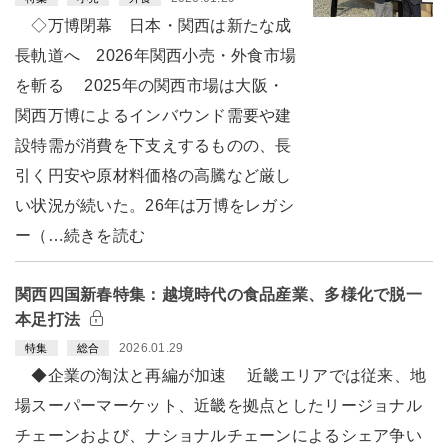
◇万博閉幕 日本・関西は新たな成
長軌道へ 2026年関西小売・外食市場
を斬る 2025年の関西市場は大阪・
関西万博によるインバウンド需要や建
設特需が消費を下支えするものの、長
引く円安や原材料価格の高騰など厳し
い状況が続いた。26年は万博をレガシ
ー（…続きを読む
関西四国新春特集：越境時代の食品産業、多様化で脱一
本足打法
2026.01.29
特集
総合
◆企業の淘汰と再編が加速 近畿エリアでは従来、地
場スーパーマーケット、近畿を拠点としたリージョナル
チェーンおよび、ナショナルチェーンによるシェア争い