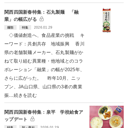
関西四国新春特集：石丸製麺 「融
業」の幅広がる
2026.01.29
麺類
特集
◇価値創造へ、食品産業の挑戦 キ
ーワード：共創共存 地域振興 香川
県の老舗製麺メーカー、石丸製麺がか
ねて取り組む異業種・他地域とのコラ
ボレーション「融業」の幅が2025年、
さらに広がった。 昨年10月、ニッ
プン、JA山口県、山口県の3者の農業
振…続きを読む
関西四国新春特集：泉平 学校給食ア
ップデート
2026.01.29
特集
卸・商社