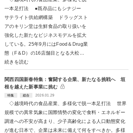
一本足打法 ●既存品にもシナジー
サテライト供給網構築 ドラッグスト
アのキリン堂は生鮮食品の取り扱いを
強化した新たなビジネスモデルを拡大
している。25年9月にはFood＆Drug業
態（F＆D）の16店舗目となる大松…
続きを読む
関西四国新春特集：奮闘する企業、新たなる挑戦へ 垣
根を越えた新事業に挑む
2026.01.29
特集
総合
◇越境時代の食品産業、多様化で脱一本足打法 世界
規模での異常気象に国際情勢の変化で食料・エネルギー
調達への不安が高まり、少子高齢化による人口動態変化
が進む日本で、企業は未来に備えて何をすべきか。多様