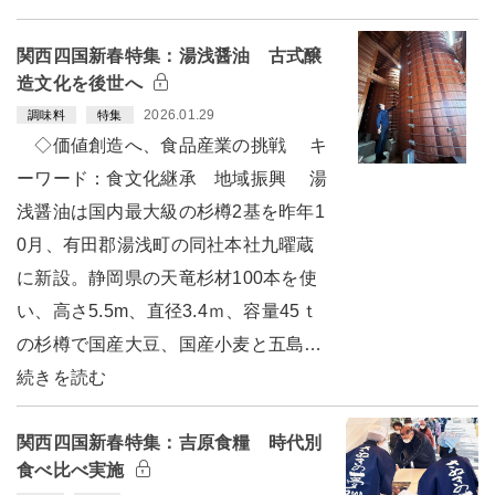
関西四国新春特集：湯浅醤油 古式醸
造文化を後世へ
2026.01.29
調味料
特集
◇価値創造へ、食品産業の挑戦 キ
ーワード：食文化継承 地域振興 湯
浅醤油は国内最大級の杉樽2基を昨年1
0月、有田郡湯浅町の同社本社九曜蔵
に新設。静岡県の天竜杉材100本を使
い、高さ5.5m、直径3.4ｍ、容量45ｔ
の杉樽で国産大豆、国産小麦と五島…
続きを読む
関西四国新春特集：吉原食糧 時代別
食べ比べ実施