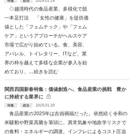
2026.01.29
特集
総合
◇越境時代の食品産業、多様化で脱
一本足打法 「女性の健康」を提供価
値とした「フェムテック」や「フェム
ケア」というアプローチがヘルスケア
市場で広がり始めている。食、美容、
アパレル、トイレタリー、ITなど、業
界の枠を越えて多様な企業が参入を始
めており、…続きを読む
関西四国新春特集：価値創造へ、食品産業の挑戦 豊か
に持続する業界に
2026.01.29
特集
総合
食品産業の2025年は吉凶禍福だった。依然続く令和の
米騒動や野菜高騰を筆頭に、異常気象や地政学リスクで
の食料・エネルギーの調達、インフレによるコスト圧迫