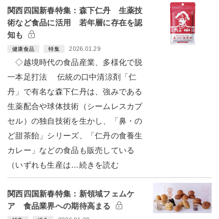
関西四国新春特集：森下仁丹 生薬技
術など食品に活用 若年層に存在を認
知も
2026.01.29
健康食品
特集
◇越境時代の食品産業、多様化で脱
一本足打法 伝統の口中清涼剤「仁
丹」で有名な森下仁丹は、強みである
生薬配合や球体技術（シームレスカプ
セル）の独自技術を生かし、「鼻・の
ど甜茶飴」シリーズ、「仁丹の食養生
カレー」などの食品も販売している
（いずれも生産は…続きを読む
関西四国新春特集：新領域フェムケ
ア 食品業界への期待高まる