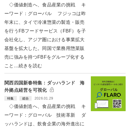
◇価値創造へ、食品産業の挑戦 キ
ーワード：グローバル フジッコは昨
年末に、タイで冷凍惣菜の製造・販売
を行うFBフードサービス（FBF）を子
会社化し、アジア圏における事業拡大
基盤を拡大した。同国で業務用惣菜販
売に強みを持つFBFをグループ化する
こと…続きを読む
関西四国新春特集：ダッハランド 海
外拠点経営を可視化
2026.01.29
特集
総合
◇価値創造へ、食品産業の挑戦 キ
ーワード：グローバル 技術革新 ダ
ッハランドは、飲食企業の海外進出に