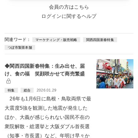
会員の方はこちら
ログインに関するヘルプ
関連ワード：
マーケティング・販売戦略
関西四国新春特集
つぼ市製茶本舗
◆関西四国新春特集：生み出せ、届
け、食の福 笑顔咲かせて商売繁盛
2026.01.29
特集
総合
26年も1月6日に島根・鳥取両県で最
大震度5強を観測した地震が発生した
ほか、大義が感じられない国民不在の
衆院解散・総選挙と大阪ダブル首長選
（知事・市長選）など、年明け早々か