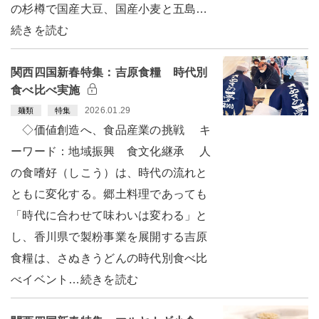
の杉樽で国産大豆、国産小麦と五島…
続きを読む
関西四国新春特集：吉原食糧 時代別
食べ比べ実施
2026.01.29
麺類
特集
◇価値創造へ、食品産業の挑戦 キ
ーワード：地域振興 食文化継承 人
の食嗜好（しこう）は、時代の流れと
ともに変化する。郷土料理であっても
「時代に合わせて味わいは変わる」と
し、香川県で製粉事業を展開する吉原
食糧は、さぬきうどんの時代別食べ比
べイベント…続きを読む