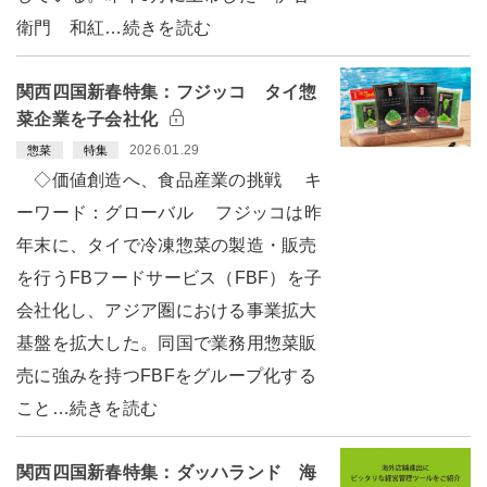
衛門 和紅…続きを読む
関西四国新春特集：フジッコ タイ惣
菜企業を子会社化
2026.01.29
惣菜
特集
◇価値創造へ、食品産業の挑戦 キ
ーワード：グローバル フジッコは昨
年末に、タイで冷凍惣菜の製造・販売
を行うFBフードサービス（FBF）を子
会社化し、アジア圏における事業拡大
基盤を拡大した。同国で業務用惣菜販
売に強みを持つFBFをグループ化する
こと…続きを読む
関西四国新春特集：ダッハランド 海