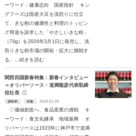
ーワード：健康志向 国産指針 キン
グフーズは国産大豆を浅煎りに仕立
て、きな粉の健康性と料理のトッピン
グ用途を訴求した「やさしいきな粉」
（70g）を2026年3月1日に発売し、浅
煎りきな粉市場の開拓・拡大に挑戦す
る。…続きを読む
関西四国新春特集：新春インタビュー
＝オリバーソース・道満龍彦代表取締
役社長
2026.01.29
調味料
特集
◇価値創造へ、食品産業の挑戦 キ
ーワード：食文化継承 地域振興 オ
リバーソースは1923年に神戸市で道満