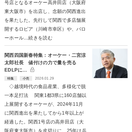
号店となるオーケー高井田店（大阪府
東大阪市）を出店し、念願の関西進出
を果たした。先行して関西で多店舗展
開するロピア（川崎市幸区）や、バロ
ーホール…続きを読む
関西四国新春特集：オーケー・二宮涼
太郎社長 値付けの力で量を売る
EDLPに…
2026.01.29
特集
小売
◇越境時代の食品産業、多様化で脱
一本足打法 関東1都3県に160店舗以
上展開するオーケーが、2024年11月
に関西進出を果たしてから1年以上が
経過した。関西1号店の高井田店（大
阪府東大阪市）を皮切りに、25年は兵