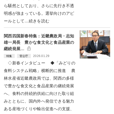
ら騒然としており、さらに先行き不透
明感が強まっている。選挙向けのアピ
ールとして…続きを読む
関西四国新春特集：近畿農政局・志知
雄一局長 豊かな食文化と食品産業の
継続発展…
2026.01.29
特集
官公庁
◇新春インタビュー ◆「みどりの
食料システム戦略」横断的に推進 農
林水産省近畿農政局では、関西の多様
で豊かな食文化と食品産業の継続発展
へ、食料の持続的供給に向けた取り組
みとともに、国内外へ発信できる魅力
ある産地づくりや輸出促進への支援、