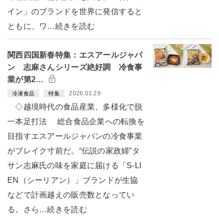
イン」のブランドを世界に発信すると
ともに、ワ…続きを読む
関西四国新春特集：エスアールジャパ
ン 志麻さんシリーズ絶好調 冷食事
業が第2…
2026.01.29
冷凍食品
特集
◇越境時代の食品産業、多様化で脱
一本足打法 総合食品企業への転換を
目指すエスアールジャパンの冷食事業
がブレイク寸前だ。“伝説の家政婦”タ
サン志麻氏の味を家庭に届ける「S-LI
EN（シーリアン）」ブランドが生協
などで計画越えの販売数となってい
る。さら…続きを読む