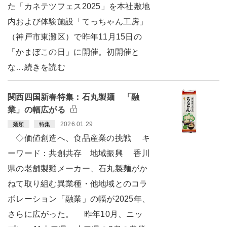
た「カネテツフェス2025」を本社敷地
内および体験施設「てっちゃん工房」
（神戸市東灘区）で昨年11月15日の
「かまぼこの日」に開催。初開催と
な…続きを読む
関西四国新春特集：石丸製麺 「融
業」の幅広がる
2026.01.29
麺類
特集
◇価値創造へ、食品産業の挑戦 キ
ーワード：共創共存 地域振興 香川
県の老舗製麺メーカー、石丸製麺がか
ねて取り組む異業種・他地域とのコラ
ボレーション「融業」の幅が2025年、
さらに広がった。 昨年10月、ニッ