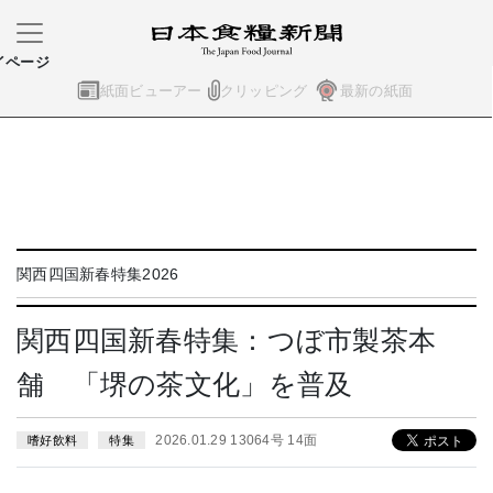
イページ
紙面ビューアー
クリッピング
最新の紙面
関西四国新春特集2026
関西四国新春特集：つぼ市製茶本
舗 「堺の茶文化」を普及
2026.01.29 13064号 14面
嗜好飲料
特集