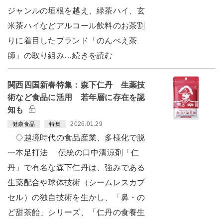
ジャンルの垣根を越え、緑茶ハイ、玄
米茶ハイなどアルコール飲料のお茶割
りに着目したブランド「のんべえ茶
師」の取り組み…続きを読む
関西四国新春特集：森下仁丹 生薬技
術など食品に活用 若年層に存在を認
知も
2026.01.29
健康食品
特集
◇越境時代の食品産業、多様化で脱
一本足打法 伝統の口中清涼剤「仁
丹」で有名な森下仁丹は、強みである
生薬配合や球体技術（シームレスカプ
セル）の独自技術を生かし、「鼻・の
ど甜茶飴」シリーズ、「仁丹の食養生