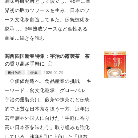
調味料研究所として設立し、48年に業
界初の豚カツソースを生み、日本のソ
ース文化を創造してきた。伝統技術を
継承し、3年熟成ソースなど個性ある
商品…続きを読む
関西四国新春特集：宇治の露製茶 茶
の香り高さ手軽に
2026.01.29
嗜好飲料
特集
◇価値創造へ、食品産業の挑戦 キ
ーワード：食文化継承 グローバル
宇治の露製茶は、煎茶や抹茶など伝統
的で上質な日本茶を扱う一方、近年は
若年層や外国人に向けた「手軽に香り
高い日本茶を味わう」取り組みも強化
している。昨年9月に上市した「伊右