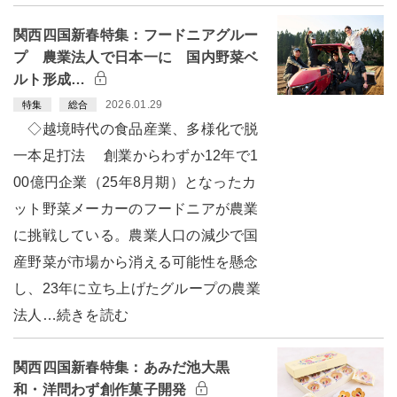
関西四国新春特集：フードニアグルー
プ 農業法人で日本一に 国内野菜ベ
ルト形成…
2026.01.29
特集
総合
◇越境時代の食品産業、多様化で脱
一本足打法 創業からわずか12年で1
00億円企業（25年8月期）となったカ
ット野菜メーカーのフードニアが農業
に挑戦している。農業人口の減少で国
産野菜が市場から消える可能性を懸念
し、23年に立ち上げたグループの農業
法人…続きを読む
関西四国新春特集：あみだ池大黒
和・洋問わず創作菓子開発