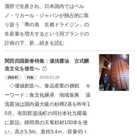
溜所で生産され、日本国内ではペル
ノ・リカール・ジャパンが独占的に取
り扱う「季の美 京都ドライジン」の
生産量を増大するという同ブランドの
計画の下、新…続きを読む
関西四国新春特集：湯浅醤油 古式醸
造文化を後世へ
2026.01.29
調味料
特集
◇価値創造へ、食品産業の挑戦 キ
ーワード：食文化継承 地域振興 湯
浅醤油は国内最大級の杉樽2基を昨年1
0月、有田郡湯浅町の同社本社九曜蔵
に新設。静岡県の天竜杉材100本を使
い、高さ5.5m、直径3.4ｍ、容量45ｔ