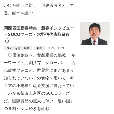
かけた問いに対し、最終選考者として
登…続きを読む
関西四国新春特集：新春インタビュー
＝SOCOフーズ・水野啓代表取締役
2026.01.29
コメ・もち・穀類
特集
◇価値創造へ、食品産業の挑戦 キ
ーワード：共創共存 グローバル 古
代穀物フォニオ。世界的にまだあまり
知られていないその食物を用いて、ギ
ニアの小規模生産者支援に当たってい
るのが京都市上京区のSOCOフーズ
だ。国際貿易の拡大に伴い「遠い国」
の食料不安…続きを読む