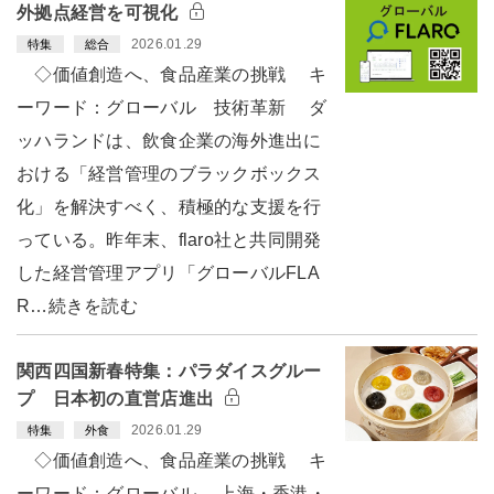
外拠点経営を可視化
2026.01.29
特集
総合
◇価値創造へ、食品産業の挑戦 キ
ーワード：グローバル 技術革新 ダ
ッハランドは、飲食企業の海外進出に
おける「経営管理のブラックボックス
化」を解決すべく、積極的な支援を行
っている。昨年末、flaro社と共同開発
した経営管理アプリ「グローバルFLA
R…続きを読む
関西四国新春特集：パラダイスグルー
プ 日本初の直営店進出
2026.01.29
特集
外食
◇価値創造へ、食品産業の挑戦 キ
ーワード：グローバル 上海・香港・