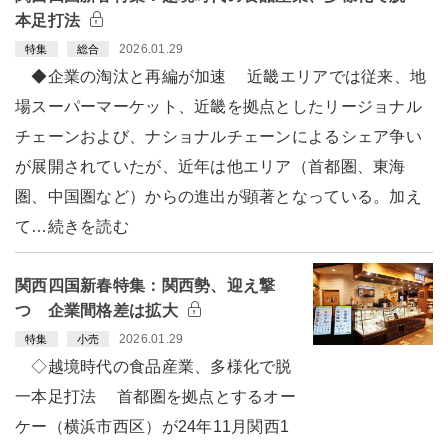
本足打法
2026.01.29
特集
総合
◆企業の淘汰と再編が加速 近畿エリアでは従来、地
場スーパーマーケット、近畿を拠点としたリージョナル
チェーンおよび、ナショナルチェーンによるシェア争い
が展開されていたが、近年は他エリア（首都圏、東海
圏、中国圏など）からの進出が顕著となっている。加え
て…続きを読む
関西四国新春特集：関西勢、迎え撃
つ 企業間格差は拡大
2026.01.29
特集
小売
◇越境時代の食品産業、多様化で脱
一本足打法 首都圏を拠点とするオー
ケー（横浜市西区）が24年11月関西1