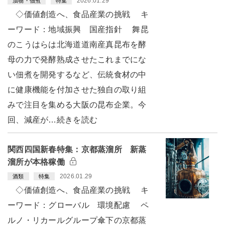
2026.01.29
漬物・佃煮
特集
◇価値創造へ、食品産業の挑戦 キ
ーワード：地域振興 国産指針 舞昆
のこうはらは北海道道南産真昆布を酵
母の力で発酵熟成させたこれまでにな
い佃煮を開発するなど、伝統食材の中
に健康機能を付加させた独自の取り組
みで注目を集める大阪の昆布企業。今
回、減産が…続きを読む
関西四国新春特集：京都蒸溜所 新蒸
溜所が本格稼働
2026.01.29
酒類
特集
◇価値創造へ、食品産業の挑戦 キ
ーワード：グローバル 環境配慮 ペ
ルノ・リカールグループ傘下の京都蒸