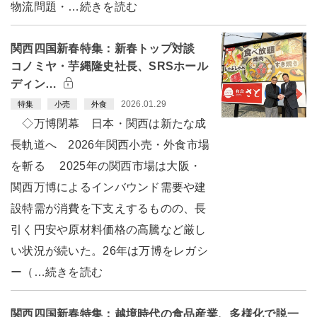
物流問題・…続きを読む
関西四国新春特集：新春トップ対談
コノミヤ・芋縄隆史社長、SRSホール
ディン…
2026.01.29
特集
小売
外食
◇万博閉幕 日本・関西は新たな成
長軌道へ 2026年関西小売・外食市場
を斬る 2025年の関西市場は大阪・
関西万博によるインバウンド需要や建
設特需が消費を下支えするものの、長
引く円安や原材料価格の高騰など厳し
い状況が続いた。26年は万博をレガシ
ー（…続きを読む
関西四国新春特集：越境時代の食品産業、多様化で脱一