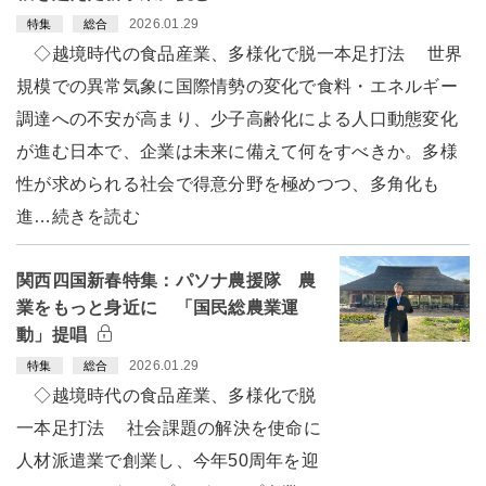
2026.01.29
特集
総合
◇越境時代の食品産業、多様化で脱一本足打法 世界
規模での異常気象に国際情勢の変化で食料・エネルギー
調達への不安が高まり、少子高齢化による人口動態変化
が進む日本で、企業は未来に備えて何をすべきか。多様
性が求められる社会で得意分野を極めつつ、多角化も
進…続きを読む
関西四国新春特集：パソナ農援隊 農
業をもっと身近に 「国民総農業運
動」提唱
2026.01.29
特集
総合
◇越境時代の食品産業、多様化で脱
一本足打法 社会課題の解決を使命に
人材派遣業で創業し、今年50周年を迎