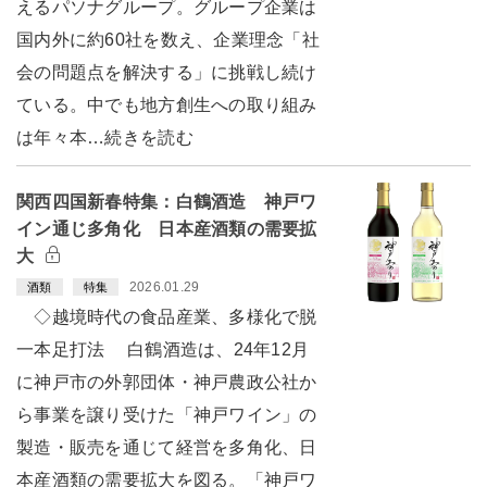
えるパソナグループ。グループ企業は
国内外に約60社を数え、企業理念「社
会の問題点を解決する」に挑戦し続け
ている。中でも地方創生への取り組み
は年々本…続きを読む
関西四国新春特集：白鶴酒造 神戸ワ
イン通じ多角化 日本産酒類の需要拡
大
2026.01.29
酒類
特集
◇越境時代の食品産業、多様化で脱
一本足打法 白鶴酒造は、24年12月
に神戸市の外郭団体・神戸農政公社か
ら事業を譲り受けた「神戸ワイン」の
製造・販売を通じて経営を多角化、日
本産酒類の需要拡大を図る。「神戸ワ