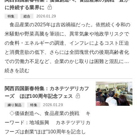
に持続する業界に
2026.01.29
特集
総合
食品産業の2025年は吉凶禍福だった。依然続く令和の
米騒動や野菜高騰を筆頭に、異常気象や地政学リスクで
の食料・エネルギーの調達、インフレによるコスト圧迫
と消費意欲の低下、さらには全団塊世代の後期高齢者化
での労働力不足など、企業のかじ取りは困難と混乱に…
続きを読む
関西四国新春特集：カネテツデリカフ
ーズ ほぼ100周年記念フェス
2026.01.29
練り製品
特集
◇価値創造へ、食品産業の挑戦 キ
ーワード：地域振興 カネテツデリカ
フーズは創業“ほぼ”100周年を記念し