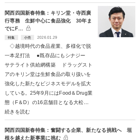
関西四国新春特集：キリン堂・寺西廣
行専務 生鮮中心に食品強化 30年ま
でにF…
2026.01.29
特集
小売
◇越境時代の食品産業、多様化で脱
一本足打法 ●既存品にもシナジー
サテライト供給網構築 ドラッグスト
アのキリン堂は生鮮食品の取り扱いを
強化した新たなビジネスモデルを拡大
している。25年9月にはFood＆Drug業
態（F＆D）の16店舗目となる大松…
続きを読む
関西四国新春特集：奮闘する企業、新たなる挑戦へ 垣
根を越えた新事業に挑む