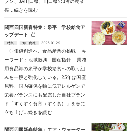
プン、JA山口県、山口県の3者の農業
振…続きを読む
関西四国新春特集：泉平 学校給食ア
ップデート
2026.01.29
特集
卸・商社
◇価値創造へ、食品産業の挑戦 キ
ーワード：地域振興 国産指針 業務
用食品卸の泉平が学校給食への取り組
みを一段と強化している。25年は国産
原料、国内確保を軸に低アレルゲンで
栄養バランスにも配慮した自社ブラン
ド「すくすく食育（すく食）」を春に
立ち上げ…続きを読む
関西四国新春特集：エア・ウォーター