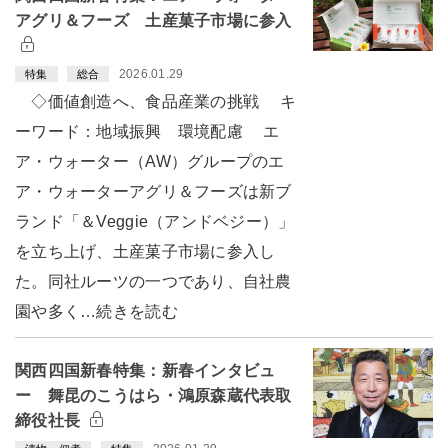
アグリ＆フーズ 土産菓子市場に参入
2026.01.29
特集
総合
◇価値創造へ、食品産業の挑戦 キ
ーワード：地域振興 環境配慮 エ
ア・ウォーター（AW）グループのエ
ア・ウォーターアグリ＆フーズは新ブ
ランド「＆Veggie（アンドベジー）」
を立ち上げ、土産菓子市場に参入し
た。同社ルーツの一つであり、自社農
園や多く…続きを読む
関西四国新春特集：新春インタビュ
ー 舞昆のこうはら・鴻原森蔵代表取
締役社長