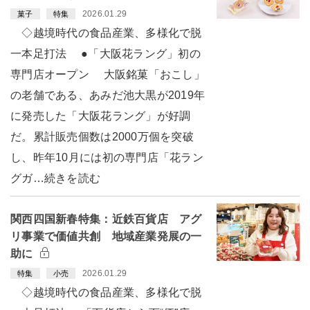
2026.01.29
菓子
特集
◇越境時代の食品産業、多様化で脱
一本足打法 ●「大阪花ラング」初の
専門店オープン 大阪銘菓「おこし」
の老舗である、あみだ池大黒が2019年
に発売した「大阪花ラング」が好調
だ。累計販売個数は2000万個を突破
し、昨年10月には初の専門店「花ラン
グガ…続きを読む
関西四国新春特集：近鉄百貨店 アグ
リ事業で価値共創 地域産業発展の一
助に
2026.01.29
特集
小売
◇越境時代の食品産業、多様化で脱