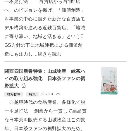
一本足打法 「百貨店から百“価”店
へ」のビジョンを掲げ、「価値創造」
を事業の中心に据えた新たな百貨店モ
デル構築を進める近鉄百貨店。「地域
に寄り添い、地域と活きる」というE
GS方針の下に地域連携による価値創
造にも注力し…続きを読む
関西四国新春特集：山城物産 緑茶ハ
イの取り組み強化 日本茶ファンの裾
野拡大
2026.01.29
嗜好飲料
特集
◇越境時代の食品産業、多様化で脱
一本足打法 創業から一貫して高品質
な日本茶を販売する山城物産はこの数
年、日本茶ファンの裾野拡大のため、