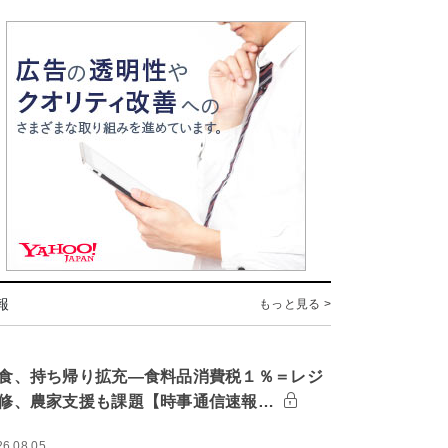
報
もっと見る >
食、持ち帰り拡充―食料品消費税１％＝レジ
修、農家支援も課題【時事通信速報…
26.08.05