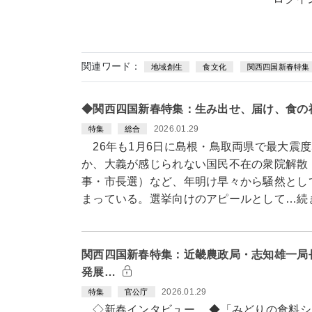
関連ワード：
地域創生
食文化
関西四国新春特集
◆関西四国新春特集：生み出せ、届け、食の
2026.01.29
特集
総合
26年も1月6日に島根・鳥取両県で最大震度
か、大義が感じられない国民不在の衆院解散
事・市長選）など、年明け早々から騒然とし
まっている。選挙向けのアピールとして…続
関西四国新春特集：近畿農政局・志知雄一局
発展…
2026.01.29
特集
官公庁
◇新春インタビュー ◆「みどりの食料シ