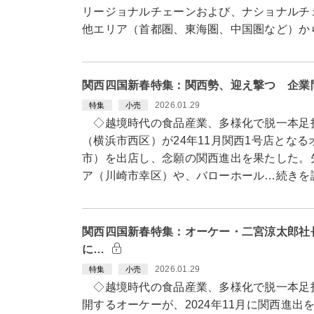
リージョナルチェーンおよび、ナショナルチ
他エリア（首都圏、東海圏、中国圏など）か
関西四国新春特集：関西勢、迎え撃つ 企業
2026.01.29
特集
小売
◇越境時代の食品産業、多様化で脱一本足
（横浜市西区）が24年11月関西1号店とな
市）を出店し、念願の関西進出を果たした。
ア（川崎市幸区）や、バローホール…続きを
関西四国新春特集：オーケー・二宮涼太郎社長
に…
2026.01.29
特集
小売
◇越境時代の食品産業、多様化で脱一本足打
開するオーケーが、2024年11月に関西進出