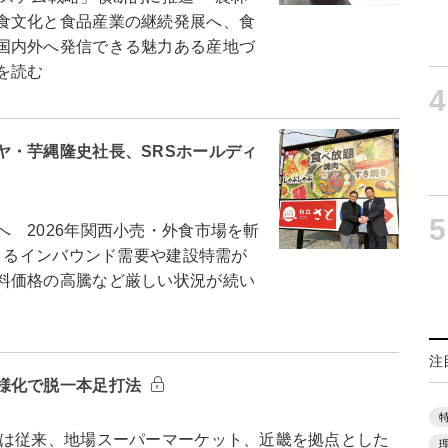
食文化と食品産業の継続発展へ、食
国内外へ発信できる魅力ある産地づ
を読む
4
ヤ・芋縄隆史社長、SRSホールディ
5
 2026年関西小売・外食市場を斬
よるインバウンド需要や建設特需が
料価格の高騰など厳しい状況が続い
注
様化で脱一本足打法
は従来、地場スーパーマーケット、近畿を拠点とした