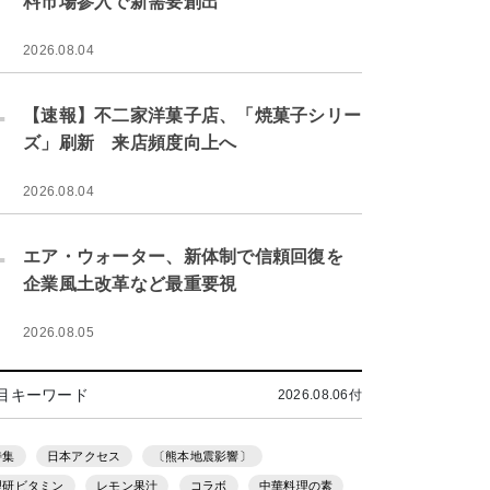
料市場参入で新需要創出
2026.08.04
.
【速報】不二家洋菓子店、「焼菓子シリー
ズ」刷新 来店頻度向上へ
2026.08.04
.
エア・ウォーター、新体制で信頼回復を
企業風土改革など最重要視
2026.08.05
目キーワード
2026.08.06付
特集
日本アクセス
〔熊本地震影響〕
理研ビタミン
レモン果汁
コラボ
中華料理の素