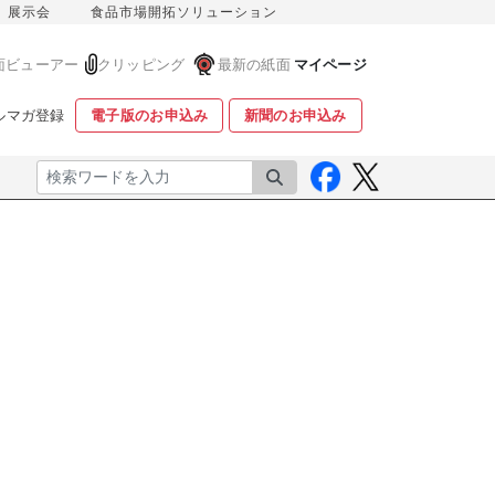
展示会
食品市場開拓ソリューション
面ビューアー
クリッピング
最新の紙面
マイページ
ルマガ登録
電子版のお申込み
新聞のお申込み
検索