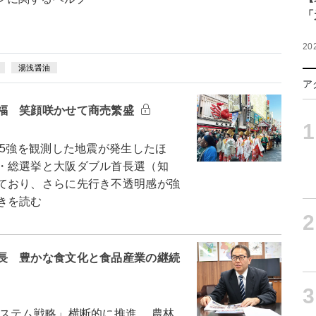
「
20
湯浅醤油
ア
福 笑顔咲かせて商売繁盛
1
5強を観測した地震が発生したほ
・総選挙と大阪ダブル首長選（知
ており、さらに先行き不透明感が強
きを読む
2
長 豊かな食文化と食品産業の継続
3
ステム戦略」横断的に推進 農林