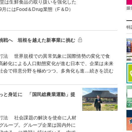
堂は生鮮食品の取り扱いを強化した
媒
にはFood＆Drug業態（F＆D）
特
挑戦へ 垣根を越えた新事業に挑む
打法 世界規模での異常気象に国際情勢の変化で食
高齢化による人口動態変化が進む日本で、企業は未来
社会で得意分野を極めつつ、多角化も進…続きを読む
っと身近に 「国民総農業運動」提
打法 社会課題の解決を使命に人材
ナグループ。グループ企業は国内外に