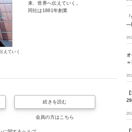
来、世界へ伝えていく。
同社は1881年創業
「
―
20
伝えていく
オ
＝
20
【
2
続きを読む
20
会員の方はこちら
【
ンに関するヘルプ