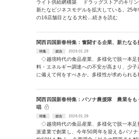
ライト供給網構築 ドラッグストアのキリン
新たなビジネスモデルを拡大している。25年9月
の16店舗目となる大松…続きを読む
関西四国新春特集：奮闘する企業、新たなる
2026.01.29
特集
総合
◇越境時代の食品産業、多様化で脱一本足
料・エネルギー調達への不安が高まり、少子
に備えて何をすべきか。多様性が求められる
関西四国新春特集：パソナ農援隊 農業をも
唱
2026.01.29
特集
総合
◇越境時代の食品産業、多様化で脱一本足
派遣業で創業し、今年50周年を迎えるパソ