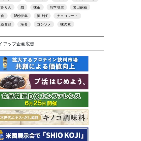
本みりん
麺
抹茶
熊本地震
岩田醸造
中食
製粉特集
値上げ
チョコレート
三菱食品
海苔
コンソメ
味の素
イアップ企画広告