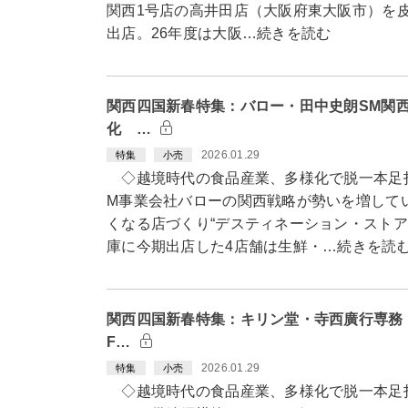
関西1号店の高井田店（大阪府東大阪市）を皮
出店。26年度は大阪…続きを読む
関西四国新春特集：バロー・田中史朗SM関
化 …
2026.01.29
特集
小売
◇越境時代の食品産業、多様化で脱一本足
M事業会社バローの関西戦略が勢いを増して
くなる店づくり“デスティネーション・ストア
庫に今期出店した4店舗は生鮮・…続きを読
関西四国新春特集：キリン堂・寺西廣行専務
F…
2026.01.29
特集
小売
◇越境時代の食品産業、多様化で脱一本足