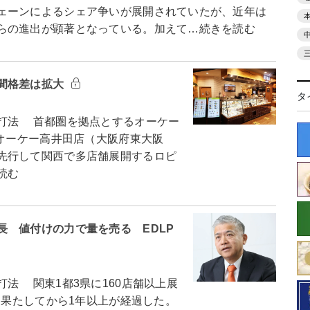
ェーンによるシェア争いが展開されていたが、近年は
らの進出が顕著となっている。加えて…続きを読む
間格差は拡大
タ
打法 首都圏を拠点とするオーケー
るオーケー高井田店（大阪府東大阪
先行して関西で多店舗展開するロピ
読む
 値付けの力で量を売る EDLP
法 関東1都3県に160店舗以上展
を果たしてから1年以上が経過した。