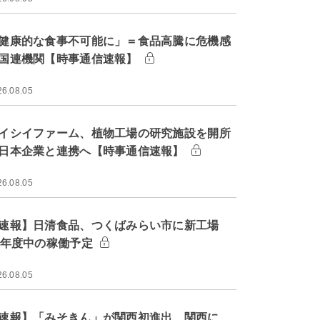
健康的な食事不可能に」＝食品高騰に危機感
国連機関【時事通信速報】
26.08.05
イシイファーム、植物工場の研究施設を開所
日本企業と連携へ【時事通信速報】
26.08.05
速報】日清食品、つくばみらい市に新工場
9年度中の稼働予定
26.08.05
速報】「みそきん」が関西初進出 関西に