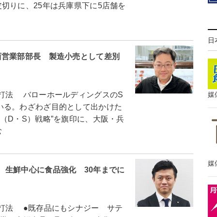
切りに、25年は兵庫県下に5店舗を
日
西営業部部長 製造小売として差別
打法 バローホールディングスのS
媒
いる。わざわざ目的として出かけた
（D・S）戦略”を旗印に、大阪・兵
む
媒
 生鮮中心に食品強化 30年までに
打法 ●既存品にもシナジー サテ