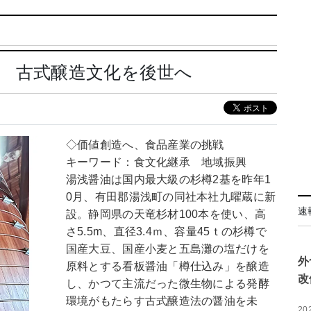
 古式醸造文化を後世へ
◇価値創造へ、食品産業の挑戦
キーワード：食文化継承 地域振興
湯浅醤油は国内最大級の杉樽2基を昨年1
0月、有田郡湯浅町の同社本社九曜蔵に新
速
設。静岡県の天竜杉材100本を使い、高
さ5.5m、直径3.4ｍ、容量45ｔの杉樽で
国産大豆、国産小麦と五島灘の塩だけを
外
原料とする看板醤油「樽仕込み」を醸造
改
し、かつて主流だった微生物による発酵
環境がもたらす古式醸造法の醤油を未
20