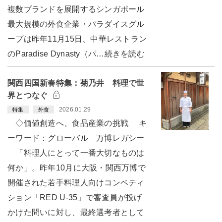
複数ブランドを展開するシンガポール
最大規模の外食企業・パラダイスグル
ープは昨年11月15日、中華レストラン
のParadise Dynasty（パ…続きを読む
関西四国新春特集：菊乃井 料理で世
界とつなぐ
2026.01.29
特集
外食
◇価値創造へ、食品産業の挑戦 キ
ーワード：グローバル 万博レガシー
「料理人にとって一番大切なものは
何か」。昨年10月に大阪・関西万博で
開催された若手料理人向けコンペティ
ション「RED U-35」で審査員が投げ
かけた問いに対し、最終選考者として