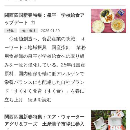
関西四国新春特集：泉平 学校給食ア
ップデート
2026.01.29
特集
卸・商社
◇価値創造へ、食品産業の挑戦 キ
ーワード：地域振興 国産指針 業務
用食品卸の泉平が学校給食への取り組
みを一段と強化している。25年は国産
原料、国内確保を軸に低アレルゲンで
栄養バランスにも配慮した自社ブラン
ド「すくすく食育（すく食）」を春に
立ち上げ…続きを読む
関西四国新春特集：エア・ウォーター
アグリ＆フーズ 土産菓子市場に参入