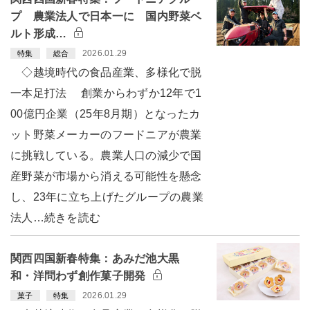
プ 農業法人で日本一に 国内野菜ベ
ルト形成…
2026.01.29
特集
総合
◇越境時代の食品産業、多様化で脱
一本足打法 創業からわずか12年で1
00億円企業（25年8月期）となったカ
ット野菜メーカーのフードニアが農業
に挑戦している。農業人口の減少で国
産野菜が市場から消える可能性を懸念
し、23年に立ち上げたグループの農業
法人…続きを読む
関西四国新春特集：あみだ池大黒
和・洋問わず創作菓子開発
2026.01.29
菓子
特集