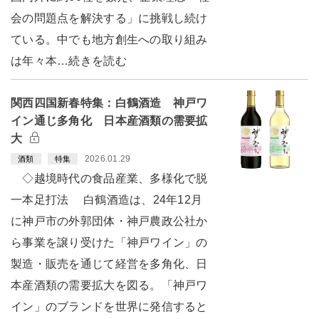
会の問題点を解決する」に挑戦し続け
ている。中でも地方創生への取り組み
は年々本…続きを読む
関西四国新春特集：白鶴酒造 神戸ワ
イン通じ多角化 日本産酒類の需要拡
大
2026.01.29
酒類
特集
◇越境時代の食品産業、多様化で脱
一本足打法 白鶴酒造は、24年12月
に神戸市の外郭団体・神戸農政公社か
ら事業を譲り受けた「神戸ワイン」の
製造・販売を通じて経営を多角化、日
本産酒類の需要拡大を図る。「神戸ワ
イン」のブランドを世界に発信すると