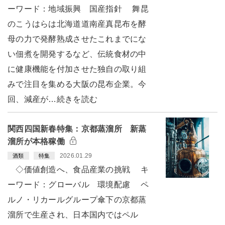
ーワード：地域振興 国産指針 舞昆
のこうはらは北海道道南産真昆布を酵
母の力で発酵熟成させたこれまでにな
い佃煮を開発するなど、伝統食材の中
に健康機能を付加させた独自の取り組
みで注目を集める大阪の昆布企業。今
回、減産が…続きを読む
関西四国新春特集：京都蒸溜所 新蒸
溜所が本格稼働
2026.01.29
酒類
特集
◇価値創造へ、食品産業の挑戦 キ
ーワード：グローバル 環境配慮 ペ
ルノ・リカールグループ傘下の京都蒸
溜所で生産され、日本国内ではペル