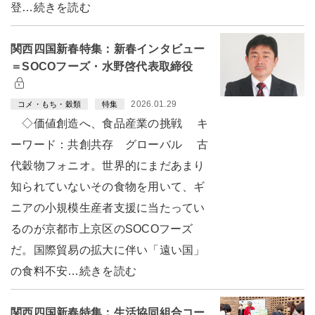
登…続きを読む
関西四国新春特集：新春インタビュー
＝SOCOフーズ・水野啓代表取締役
2026.01.29
コメ・もち・穀類
特集
◇価値創造へ、食品産業の挑戦 キ
ーワード：共創共存 グローバル 古
代穀物フォニオ。世界的にまだあまり
知られていないその食物を用いて、ギ
ニアの小規模生産者支援に当たってい
るのが京都市上京区のSOCOフーズ
だ。国際貿易の拡大に伴い「遠い国」
の食料不安…続きを読む
関西四国新春特集：生活協同組合コー