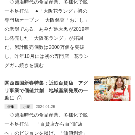
◇越境時代の食品産業、多様化で脱
一本足打法 ●「大阪花ラング」初の
専門店オープン 大阪銘菓「おこし」
の老舗である、あみだ池大黒が2019年
に発売した「大阪花ラング」が好調
だ。累計販売個数は2000万個を突破
し、昨年10月には初の専門店「花ラン
グガ…続きを読む
関西四国新春特集：近鉄百貨店 アグ
リ事業で価値共創 地域産業発展の一
助に
2026.01.29
特集
小売
◇越境時代の食品産業、多様化で脱
一本足打法 「百貨店から百“価”店
へ」のビジョンを掲げ、「価値創造」