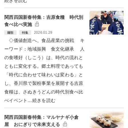
続きを読む
関西四国新春特集：吉原食糧 時代別
食べ比べ実施
2026.01.29
麺類
特集
◇価値創造へ、食品産業の挑戦 キ
ーワード：地域振興 食文化継承 人
の食嗜好（しこう）は、時代の流れと
ともに変化する。郷土料理であっても
「時代に合わせて味わいは変わる」と
し、香川県で製粉事業を展開する吉原
食糧は、さぬきうどんの時代別食べ比
べイベント…続きを読む
関西四国新春特集：マルヤナギ小倉
屋 おにぎりで未来支える