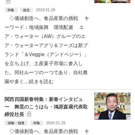
2026.01.29
特集
総合
◇価値創造へ、食品産業の挑戦 キ
ーワード：地域振興 環境配慮 エ
ア・ウォーター（AW）グループのエ
ア・ウォーターアグリ＆フーズは新ブ
ランド「＆Veggie（アンドベジー）」
を立ち上げ、土産菓子市場に参入し
た。同社ルーツの一つであり、自社農
園や多く…続きを読む
関西四国新春特集：新春インタビュ
ー 舞昆のこうはら・鴻原森蔵代表取
締役社長
2026.01.29
漬物・佃煮
特集
◇価値創造へ、食品産業の挑戦 キ