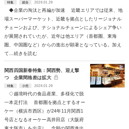
2026.01.29
特集
総合
◆企業の淘汰と再編が加速 近畿エリアでは従来、地
場スーパーマーケット、近畿を拠点としたリージョナル
チェーンおよび、ナショナルチェーンによるシェア争い
が展開されていたが、近年は他エリア（首都圏、東海
圏、中国圏など）からの進出が顕著となっている。加え
て…続きを読む
関西四国新春特集：関西勢、迎え撃
つ 企業間格差は拡大
2026.01.29
特集
小売
◇越境時代の食品産業、多様化で脱
一本足打法 首都圏を拠点とするオー
ケー（横浜市西区）が24年11月関西1
号店となるオーケー高井田店（大阪府
東大阪市）を出店し、念願の関西進出