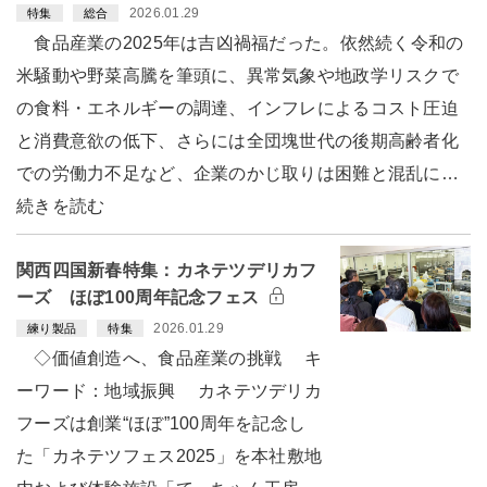
2026.01.29
特集
総合
食品産業の2025年は吉凶禍福だった。依然続く令和の
米騒動や野菜高騰を筆頭に、異常気象や地政学リスクで
の食料・エネルギーの調達、インフレによるコスト圧迫
と消費意欲の低下、さらには全団塊世代の後期高齢者化
での労働力不足など、企業のかじ取りは困難と混乱に…
続きを読む
関西四国新春特集：カネテツデリカフ
ーズ ほぼ100周年記念フェス
2026.01.29
練り製品
特集
◇価値創造へ、食品産業の挑戦 キ
ーワード：地域振興 カネテツデリカ
フーズは創業“ほぼ”100周年を記念し
た「カネテツフェス2025」を本社敷地