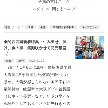
会員の方はこちら
ログインに関するヘルプ
関連ワード：
環境
生協
関西四国新春特集
コープこうべ
◆関西四国新春特集：生み出せ、届
け、食の福 笑顔咲かせて商売繁盛
2026.01.29
特集
総合
26年も1月6日に島根・鳥取両県で最
大震度5強を観測した地震が発生した
ほか、大義が感じられない国民不在の
衆院解散・総選挙と大阪ダブル首長選
（知事・市長選）など、年明け早々か
ら騒然としており、さらに先行き不透