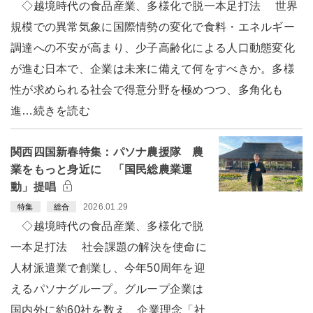
◇越境時代の食品産業、多様化で脱一本足打法 世界
規模での異常気象に国際情勢の変化で食料・エネルギー
調達への不安が高まり、少子高齢化による人口動態変化
が進む日本で、企業は未来に備えて何をすべきか。多様
性が求められる社会で得意分野を極めつつ、多角化も
進…続きを読む
関西四国新春特集：パソナ農援隊 農
業をもっと身近に 「国民総農業運
動」提唱
2026.01.29
特集
総合
◇越境時代の食品産業、多様化で脱
一本足打法 社会課題の解決を使命に
人材派遣業で創業し、今年50周年を迎
えるパソナグループ。グループ企業は
国内外に約60社を数え、企業理念「社