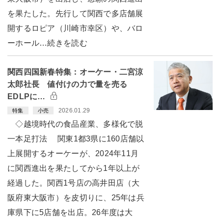
を果たした。先行して関西で多店舗展
開するロピア（川崎市幸区）や、バロ
ーホール…続きを読む
関西四国新春特集：オーケー・二宮涼
太郎社長 値付けの力で量を売る
EDLPに…
2026.01.29
特集
小売
◇越境時代の食品産業、多様化で脱
一本足打法 関東1都3県に160店舗以
上展開するオーケーが、2024年11月
に関西進出を果たしてから1年以上が
経過した。関西1号店の高井田店（大
阪府東大阪市）を皮切りに、25年は兵
庫県下に5店舗を出店。26年度は大