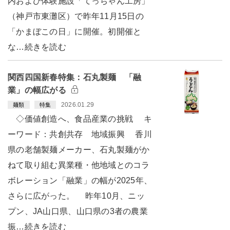
内および体験施設「てっちゃん工房」
（神戸市東灘区）で昨年11月15日の
「かまぼこの日」に開催。初開催と
な…続きを読む
関西四国新春特集：石丸製麺 「融
業」の幅広がる
2026.01.29
麺類
特集
◇価値創造へ、食品産業の挑戦 キ
ーワード：共創共存 地域振興 香川
県の老舗製麺メーカー、石丸製麺がか
ねて取り組む異業種・他地域とのコラ
ボレーション「融業」の幅が2025年、
さらに広がった。 昨年10月、ニッ
プン、JA山口県、山口県の3者の農業
振…続きを読む