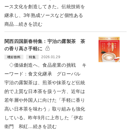
ース文化を創造してきた。伝統技術を
継承し、3年熟成ソースなど個性ある
商品…続きを読む
関西四国新春特集：宇治の露製茶 茶
の香り高さ手軽に
2026.01.29
嗜好飲料
特集
◇価値創造へ、食品産業の挑戦 キ
ーワード：食文化継承 グローバル
宇治の露製茶は、煎茶や抹茶など伝統
的で上質な日本茶を扱う一方、近年は
若年層や外国人に向けた「手軽に香り
高い日本茶を味わう」取り組みも強化
している。昨年9月に上市した「伊右
衛門 和紅…続きを読む