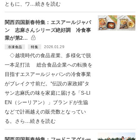
ともに、ワ…続きを読む
関西四国新春特集：エスアールジャパ
ン 志麻さんシリーズ絶好調 冷食事
業が第2…
2026.01.29
冷凍食品
特集
◇越境時代の食品産業、多様化で脱
一本足打法 総合食品企業への転換を
目指すエスアールジャパンの冷食事業
がブレイク寸前だ。“伝説の家政婦”タ
サン志麻氏の味を家庭に届ける「S-LI
EN（シーリアン）」ブランドが生協
などで計画越えの販売数となってい
る。さら…続きを読む
関西四国新春特集：フードニアグルー