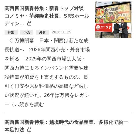
関西四国新春特集：新春トップ対談
コノミヤ・芋縄隆史社長、SRSホール
ディン…
2026.01.29
特集
小売
外食
◇万博閉幕 日本・関西は新たな成
長軌道へ 2026年関西小売・外食市場
を斬る 2025年の関西市場は大阪・
関西万博によるインバウンド需要や建
設特需が消費を下支えするものの、長
引く円安や原材料価格の高騰など厳し
い状況が続いた。26年は万博をレガシ
ー（…続きを読む
関西四国新春特集：越境時代の食品産業、多様化で脱一
本足打法