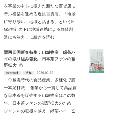
を事業の中心に据えた新たな百貨店モ
デル構築を進める近鉄百貨店。「地域
に寄り添い、地域と活きる」というE
GS方針の下に地域連携による価値創
造にも注力し…続きを読む
関西四国新春特集：山城物産 緑茶ハ
イの取り組み強化 日本茶ファンの裾
野拡大
2026.01.29
嗜好飲料
特集
◇越境時代の食品産業、多様化で脱
一本足打法 創業から一貫して高品質
な日本茶を販売する山城物産はこの数
年、日本茶ファンの裾野拡大のため、
ジャンルの垣根を越え、緑茶ハイ、玄