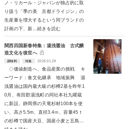
ノ・リカール・ジャパンが独占的に取
り扱う「季の美 京都ドライジン」の
生産量を増大するという同ブランドの
計画の下、新…続きを読む
関西四国新春特集：湯浅醤油 古式醸
造文化を後世へ
2026.01.29
調味料
特集
◇価値創造へ、食品産業の挑戦 キ
ーワード：食文化継承 地域振興 湯
浅醤油は国内最大級の杉樽2基を昨年1
0月、有田郡湯浅町の同社本社九曜蔵
に新設。静岡県の天竜杉材100本を使
い、高さ5.5m、直径3.4ｍ、容量45ｔ
の杉樽で国産大豆、国産小麦と五島…