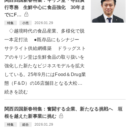
関西四国新春特集：キリン堂・寺西廣
行専務 生鮮中心に食品強化 30年ま
でにF…
2026.01.29
特集
小売
◇越境時代の食品産業、多様化で脱
一本足打法 ●既存品にもシナジー
サテライト供給網構築 ドラッグスト
アのキリン堂は生鮮食品の取り扱いを
強化した新たなビジネスモデルを拡大
している。25年9月にはFood＆Drug業
態（F＆D）の16店舗目となる大松…
続きを読む
関西四国新春特集：奮闘する企業、新たなる挑戦へ 垣
根を越えた新事業に挑む
2026.01.29
特集
総合