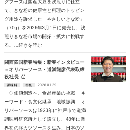
グフーズは国産大豆を浅煎りに仕立
て、きな粉の健康性と料理のトッピン
グ用途を訴求した「やさしいきな粉」
（70g）を2026年3月1日に発売し、浅
煎りきな粉市場の開拓・拡大に挑戦す
る。…続きを読む
関西四国新春特集：新春インタビュー
＝オリバーソース・道満龍彦代表取締
役社長
2026.01.29
調味料
特集
◇価値創造へ、食品産業の挑戦 キ
ーワード：食文化継承 地域振興 オ
リバーソースは1923年に神戸市で道満
調味料研究所として設立し、48年に業
界初の豚カツソースを生み、日本のソ