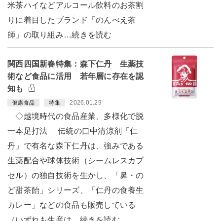
米茶ハイなどアルコール飲料のお茶割
りに着目したブランド「のんべえ茶
師」の取り組み…続きを読む
関西四国新春特集：森下仁丹 生薬技
術など食品に活用 若年層に存在を認
知も
2026.01.29
健康食品
特集
◇越境時代の食品産業、多様化で脱
一本足打法 伝統の口中清涼剤「仁
丹」で有名な森下仁丹は、強みである
生薬配合や球体技術（シームレスカプ
セル）の独自技術を生かし、「鼻・の
ど甜茶飴」シリーズ、「仁丹の食養生
カレー」などの食品も販売している
（いずれも生産は…続きを読む