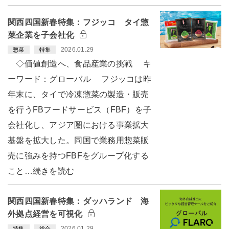
関西四国新春特集：フジッコ タイ惣
菜企業を子会社化
2026.01.29
惣菜
特集
◇価値創造へ、食品産業の挑戦 キ
ーワード：グローバル フジッコは昨
年末に、タイで冷凍惣菜の製造・販売
を行うFBフードサービス（FBF）を子
会社化し、アジア圏における事業拡大
基盤を拡大した。同国で業務用惣菜販
売に強みを持つFBFをグループ化する
こと…続きを読む
関西四国新春特集：ダッハランド 海
外拠点経営を可視化
2026.01.29
特集
総合