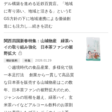
デル構築を進める近鉄百貨店。「地域
に寄り添い、地域と活きる」というE
GS方針の下に地域連携による価値創
造にも注力し…続きを読む
関西四国新春特集：山城物産 緑茶ハ
イの取り組み強化 日本茶ファンの裾
野拡大
2026.01.29
嗜好飲料
特集
◇越境時代の食品産業、多様化で脱
一本足打法 創業から一貫して高品質
な日本茶を販売する山城物産はこの数
年、日本茶ファンの裾野拡大のため、
ジャンルの垣根を越え、緑茶ハイ、玄
米茶ハイなどアルコール飲料のお茶割