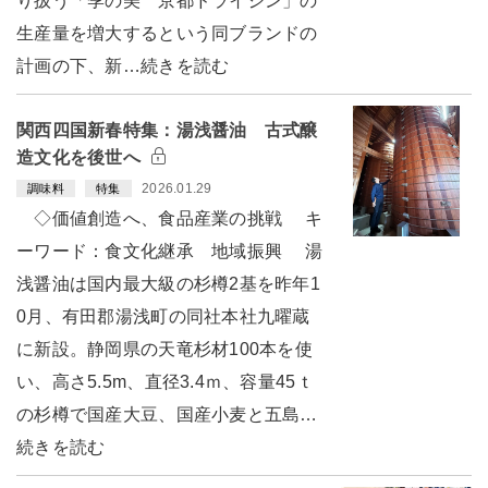
り扱う「季の美 京都ドライジン」の
生産量を増大するという同ブランドの
計画の下、新…続きを読む
関西四国新春特集：湯浅醤油 古式醸
造文化を後世へ
2026.01.29
調味料
特集
◇価値創造へ、食品産業の挑戦 キ
ーワード：食文化継承 地域振興 湯
浅醤油は国内最大級の杉樽2基を昨年1
0月、有田郡湯浅町の同社本社九曜蔵
に新設。静岡県の天竜杉材100本を使
い、高さ5.5m、直径3.4ｍ、容量45ｔ
の杉樽で国産大豆、国産小麦と五島…
続きを読む