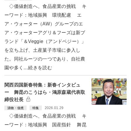
◇価値創造へ、食品産業の挑戦 キ
ーワード：地域振興 環境配慮 エ
ア・ウォーター（AW）グループのエ
ア・ウォーターアグリ＆フーズは新ブ
ランド「＆Veggie（アンドベジー）」
を立ち上げ、土産菓子市場に参入し
た。同社ルーツの一つであり、自社農
園や多く…続きを読む
関西四国新春特集：新春インタビュ
ー 舞昆のこうはら・鴻原森蔵代表取
締役社長
2026.01.29
漬物・佃煮
特集
◇価値創造へ、食品産業の挑戦 キ
ーワード：地域振興 国産指針 舞昆