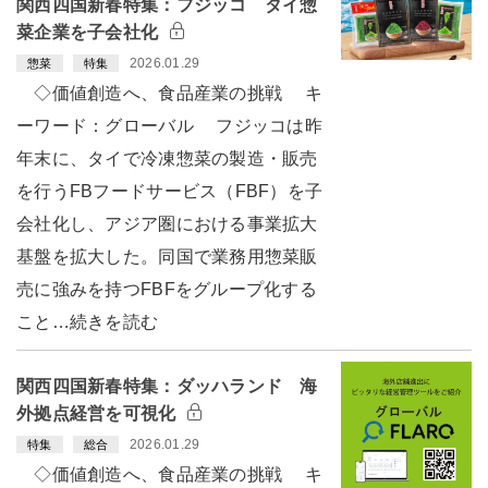
関西四国新春特集：フジッコ タイ惣
菜企業を子会社化
2026.01.29
惣菜
特集
◇価値創造へ、食品産業の挑戦 キ
ーワード：グローバル フジッコは昨
年末に、タイで冷凍惣菜の製造・販売
を行うFBフードサービス（FBF）を子
会社化し、アジア圏における事業拡大
基盤を拡大した。同国で業務用惣菜販
売に強みを持つFBFをグループ化する
こと…続きを読む
関西四国新春特集：ダッハランド 海
外拠点経営を可視化
2026.01.29
特集
総合
◇価値創造へ、食品産業の挑戦 キ