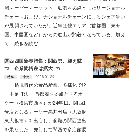
場スーパーマーケット、近畿を拠点としたリージョナル
チェーンおよび、ナショナルチェーンによるシェア争い
が展開されていたが、近年は他エリア（首都圏、東海
圏、中国圏など）からの進出が顕著となっている。加え
て…続きを読む
関西四国新春特集：関西勢、迎え撃
つ 企業間格差は拡大
2026.01.29
特集
小売
◇越境時代の食品産業、多様化で脱
一本足打法 首都圏を拠点とするオー
ケー（横浜市西区）が24年11月関西1
号店となるオーケー高井田店（大阪府
東大阪市）を出店し、念願の関西進出
を果たした。先行して関西で多店舗展