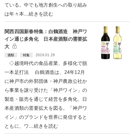
ている。中でも地方創生への取り組み
は年々本…続きを読む
関西四国新春特集：白鶴酒造 神戸ワ
イン通じ多角化 日本産酒類の需要拡
大
2026.01.29
酒類
特集
◇越境時代の食品産業、多様化で脱
一本足打法 白鶴酒造は、24年12月
に神戸市の外郭団体・神戸農政公社か
ら事業を譲り受けた「神戸ワイン」の
製造・販売を通じて経営を多角化、日
本産酒類の需要拡大を図る。「神戸ワ
イン」のブランドを世界に発信すると
ともに、ワ…続きを読む