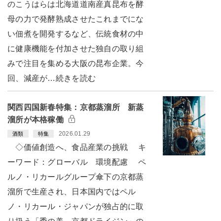
のこうはらは北海道道南産真昆布を酵
母の力で発酵熟成させたこれまでにな
い佃煮を開発するなど、伝統食材の中
に健康機能を付加させた独自の取り組
みで注目を集める大阪の昆布企業。今
回、減産が…続きを読む
関西四国新春特集：京都蒸溜所 新蒸
溜所が本格稼働
2026.01.29
酒類
特集
◇価値創造へ、食品産業の挑戦 キ
ーワード：グローバル 環境配慮 ペ
ルノ・リカールグループ傘下の京都蒸
溜所で生産され、日本国内ではペル
ノ・リカール・ジャパンが独占的に取