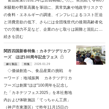
食品産業の2025年は吉凶禍福だった。依然続く令和の
米騒動や野菜高騰を筆頭に、異常気象や地政学リスクで
の食料・エネルギーの調達、インフレによるコスト圧迫
と消費意欲の低下、さらには全団塊世代の後期高齢者化
での労働力不足など、企業のかじ取りは困難と混乱に…
続きを読む
関西四国新春特集：カネテツデリカフ
ーズ ほぼ100周年記念フェス
2026.01.29
練り製品
特集
◇価値創造へ、食品産業の挑戦 キ
ーワード：地域振興 カネテツデリカ
フーズは創業“ほぼ”100周年を記念し
た「カネテツフェス2025」を本社敷地
内および体験施設「てっちゃん工房」
（神戸市東灘区）で昨年11月15日の