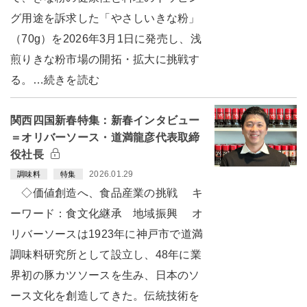
グ用途を訴求した「やさしいきな粉」
（70g）を2026年3月1日に発売し、浅
煎りきな粉市場の開拓・拡大に挑戦す
る。…続きを読む
関西四国新春特集：新春インタビュー
＝オリバーソース・道満龍彦代表取締
役社長
2026.01.29
調味料
特集
◇価値創造へ、食品産業の挑戦 キ
ーワード：食文化継承 地域振興 オ
リバーソースは1923年に神戸市で道満
調味料研究所として設立し、48年に業
界初の豚カツソースを生み、日本のソ
ース文化を創造してきた。伝統技術を