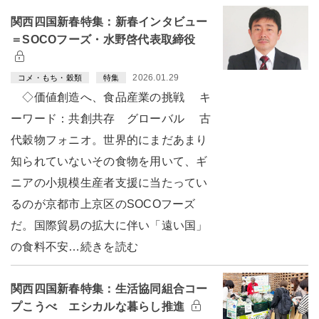
関西四国新春特集：新春インタビュー
＝SOCOフーズ・水野啓代表取締役
2026.01.29
コメ・もち・穀類
特集
◇価値創造へ、食品産業の挑戦 キ
ーワード：共創共存 グローバル 古
代穀物フォニオ。世界的にまだあまり
知られていないその食物を用いて、ギ
ニアの小規模生産者支援に当たってい
るのが京都市上京区のSOCOフーズ
だ。国際貿易の拡大に伴い「遠い国」
の食料不安…続きを読む
関西四国新春特集：生活協同組合コー
プこうべ エシカルな暮らし推進