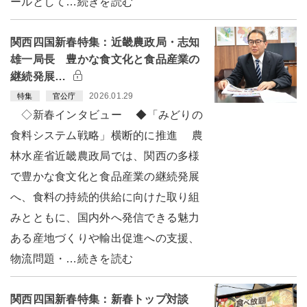
ールとして…続きを読む
関西四国新春特集：近畿農政局・志知
雄一局長 豊かな食文化と食品産業の
継続発展…
2026.01.29
特集
官公庁
◇新春インタビュー ◆「みどりの
食料システム戦略」横断的に推進 農
林水産省近畿農政局では、関西の多様
で豊かな食文化と食品産業の継続発展
へ、食料の持続的供給に向けた取り組
みとともに、国内外へ発信できる魅力
ある産地づくりや輸出促進への支援、
物流問題・…続きを読む
関西四国新春特集：新春トップ対談