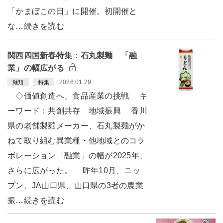
「かまぼこの日」に開催。初開催と
な…続きを読む
関西四国新春特集：石丸製麺 「融
業」の幅広がる
2026.01.29
麺類
特集
◇価値創造へ、食品産業の挑戦 キ
ーワード：共創共存 地域振興 香川
県の老舗製麺メーカー、石丸製麺がか
ねて取り組む異業種・他地域とのコラ
ボレーション「融業」の幅が2025年、
さらに広がった。 昨年10月、ニッ
プン、JA山口県、山口県の3者の農業
振…続きを読む