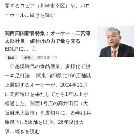
開するロピア（川崎市幸区）や、バロ
ーホール…続きを読む
関西四国新春特集：オーケー・二宮涼
太郎社長 値付けの力で量を売る
EDLPに…
2026.01.29
特集
小売
◇越境時代の食品産業、多様化で脱
一本足打法 関東1都3県に160店舗以
上展開するオーケーが、2024年11月
に関西進出を果たしてから1年以上が
経過した。関西1号店の高井田店（大
阪府東大阪市）を皮切りに、25年は兵
庫県下に5店舗を出店。26年度は大
阪…続きを読む