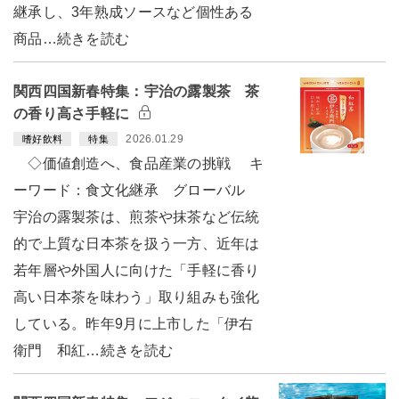
継承し、3年熟成ソースなど個性ある
商品…続きを読む
関西四国新春特集：宇治の露製茶 茶
の香り高さ手軽に
2026.01.29
嗜好飲料
特集
◇価値創造へ、食品産業の挑戦 キ
ーワード：食文化継承 グローバル
宇治の露製茶は、煎茶や抹茶など伝統
的で上質な日本茶を扱う一方、近年は
若年層や外国人に向けた「手軽に香り
高い日本茶を味わう」取り組みも強化
している。昨年9月に上市した「伊右
衛門 和紅…続きを読む