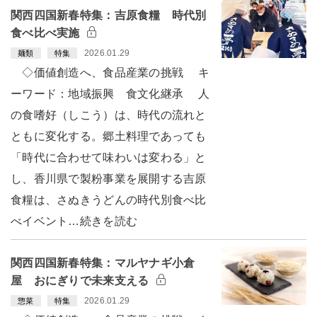
関西四国新春特集：吉原食糧 時代別
食べ比べ実施
2026.01.29
麺類
特集
◇価値創造へ、食品産業の挑戦 キ
ーワード：地域振興 食文化継承 人
の食嗜好（しこう）は、時代の流れと
ともに変化する。郷土料理であっても
「時代に合わせて味わいは変わる」と
し、香川県で製粉事業を展開する吉原
食糧は、さぬきうどんの時代別食べ比
べイベント…続きを読む
関西四国新春特集：マルヤナギ小倉
屋 おにぎりで未来支える
2026.01.29
惣菜
特集