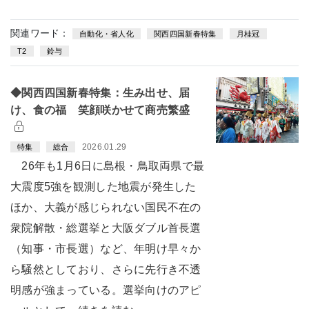
関連ワード：
自動化・省人化
関西四国新春特集
月桂冠
T2
鈴与
◆関西四国新春特集：生み出せ、届
け、食の福 笑顔咲かせて商売繁盛
2026.01.29
特集
総合
26年も1月6日に島根・鳥取両県で最
大震度5強を観測した地震が発生した
ほか、大義が感じられない国民不在の
衆院解散・総選挙と大阪ダブル首長選
（知事・市長選）など、年明け早々か
ら騒然としており、さらに先行き不透
明感が強まっている。選挙向けのアピ