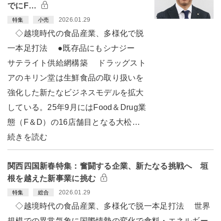
でにF…
2026.01.29
特集
小売
◇越境時代の食品産業、多様化で脱
一本足打法 ●既存品にもシナジー
サテライト供給網構築 ドラッグスト
アのキリン堂は生鮮食品の取り扱いを
強化した新たなビジネスモデルを拡大
している。25年9月にはFood＆Drug業
態（F＆D）の16店舗目となる大松…
続きを読む
関西四国新春特集：奮闘する企業、新たなる挑戦へ 垣
根を越えた新事業に挑む
2026.01.29
特集
総合
◇越境時代の食品産業、多様化で脱一本足打法 世界
規模での異常気象に国際情勢の変化で食料・エネルギー