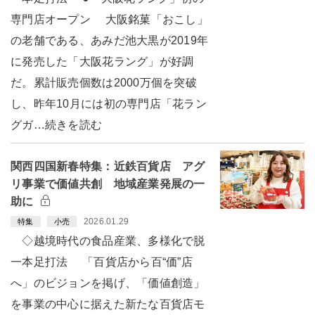
専門店オープン 大阪銘菓「おこし」
の老舗である、あみだ池大黒が2019年
に発売した「大阪花ラング」が好調
だ。累計販売個数は2000万個を突破
し、昨年10月には初の専門店「花ラン
グガ…続きを読む
関西四国新春特集：近鉄百貨店 アグ
リ事業で価値共創 地域産業発展の一
助に
2026.01.29
特集
小売
◇越境時代の食品産業、多様化で脱
一本足打法 「百貨店から百“価”店
へ」のビジョンを掲げ、「価値創造」
を事業の中心に据えた新たな百貨店モ