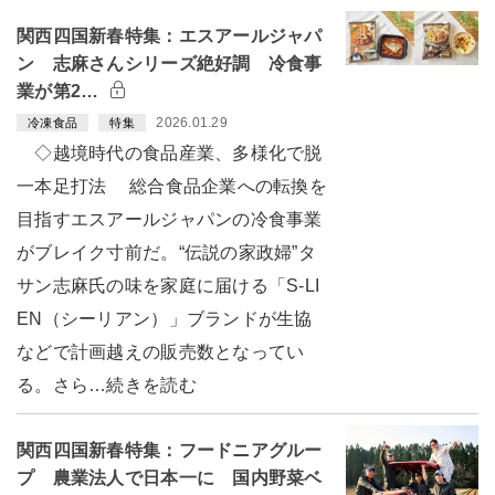
関西四国新春特集：エスアールジャパ
ン 志麻さんシリーズ絶好調 冷食事
業が第2…
2026.01.29
冷凍食品
特集
◇越境時代の食品産業、多様化で脱
一本足打法 総合食品企業への転換を
目指すエスアールジャパンの冷食事業
がブレイク寸前だ。“伝説の家政婦”タ
サン志麻氏の味を家庭に届ける「S-LI
EN（シーリアン）」ブランドが生協
などで計画越えの販売数となってい
る。さら…続きを読む
関西四国新春特集：フードニアグルー
プ 農業法人で日本一に 国内野菜ベ