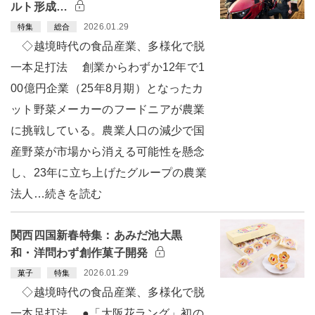
ルト形成…
2026.01.29
特集
総合
◇越境時代の食品産業、多様化で脱
一本足打法 創業からわずか12年で1
00億円企業（25年8月期）となったカ
ット野菜メーカーのフードニアが農業
に挑戦している。農業人口の減少で国
産野菜が市場から消える可能性を懸念
し、23年に立ち上げたグループの農業
法人…続きを読む
関西四国新春特集：あみだ池大黒
和・洋問わず創作菓子開発
2026.01.29
菓子
特集
◇越境時代の食品産業、多様化で脱
一本足打法 ●「大阪花ラング」初の