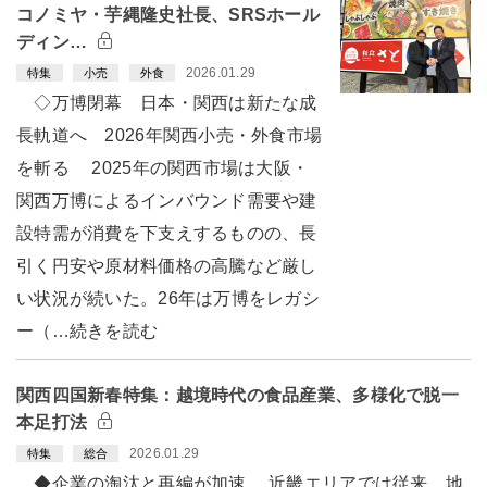
コノミヤ・芋縄隆史社長、SRSホール
ディン…
2026.01.29
特集
小売
外食
◇万博閉幕 日本・関西は新たな成
長軌道へ 2026年関西小売・外食市場
を斬る 2025年の関西市場は大阪・
関西万博によるインバウンド需要や建
設特需が消費を下支えするものの、長
引く円安や原材料価格の高騰など厳し
い状況が続いた。26年は万博をレガシ
ー（…続きを読む
関西四国新春特集：越境時代の食品産業、多様化で脱一
本足打法
2026.01.29
特集
総合
◆企業の淘汰と再編が加速 近畿エリアでは従来、地