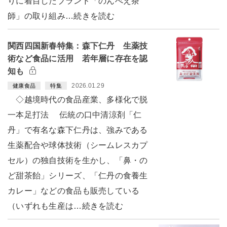
りに着目したブランド「のんべえ茶
師」の取り組み…続きを読む
関西四国新春特集：森下仁丹 生薬技
術など食品に活用 若年層に存在を認
知も
2026.01.29
健康食品
特集
◇越境時代の食品産業、多様化で脱
一本足打法 伝統の口中清涼剤「仁
丹」で有名な森下仁丹は、強みである
生薬配合や球体技術（シームレスカプ
セル）の独自技術を生かし、「鼻・の
ど甜茶飴」シリーズ、「仁丹の食養生
カレー」などの食品も販売している
（いずれも生産は…続きを読む