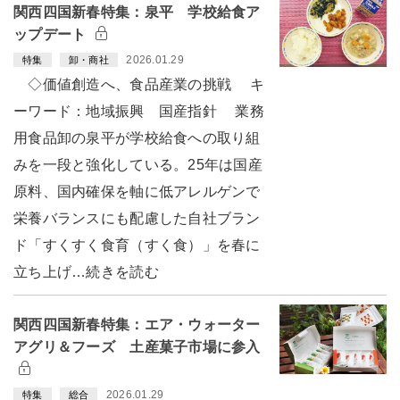
関西四国新春特集：泉平 学校給食ア
ップデート
2026.01.29
特集
卸・商社
◇価値創造へ、食品産業の挑戦 キ
ーワード：地域振興 国産指針 業務
用食品卸の泉平が学校給食への取り組
みを一段と強化している。25年は国産
原料、国内確保を軸に低アレルゲンで
栄養バランスにも配慮した自社ブラン
ド「すくすく食育（すく食）」を春に
立ち上げ…続きを読む
関西四国新春特集：エア・ウォーター
アグリ＆フーズ 土産菓子市場に参入
2026.01.29
特集
総合