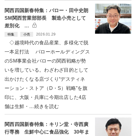
関西四国新春特集：バロー・田中史朗
SM関西営業部部長 製造小売として
差別化 …
2026.01.29
特集
小売
◇越境時代の食品産業、多様化で脱
一本足打法 バローホールディングス
のSM事業会社バローの関西戦略が勢
いを増している。わざわざ目的として
出かけたくなる店づくり“デスティネ
ーション・ストア（D・S）戦略”を旗
印に、大阪・兵庫に今期出店した4店
舗は生鮮・…続きを読む
関西四国新春特集：キリン堂・寺西廣
行専務 生鮮中心に食品強化 30年ま