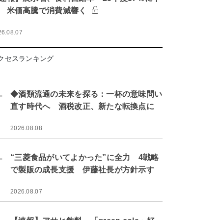
 米価高騰で消費減響く
26.08.07
クセスランキング
.
◆酒類流通の未来を探る：一杯の意味問い
直す時代へ 酒税改正、新たな転換点に
2026.08.08
.
“三菱食品がいてよかった”に全力 4戦略
で製販の成長支援 伊藤社長が方針示す
2026.08.07
.