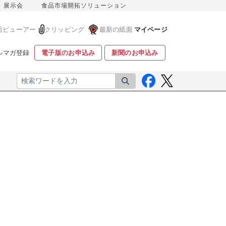
展示会
食品市場開拓ソリューション
面ビューアー
クリッピング
最新の紙面
マイページ
ルマガ登録
電子版のお申込み
新聞のお申込み
検索