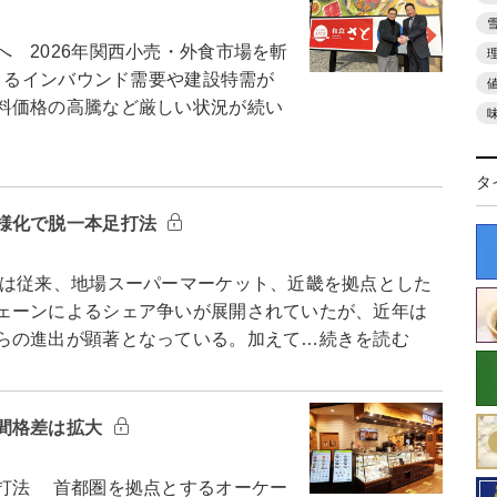
 2026年関西小売・外食市場を斬
よるインバウンド需要や建設特需が
料価格の高騰など厳しい状況が続い
タ
様化で脱一本足打法
は従来、地場スーパーマーケット、近畿を拠点とした
ェーンによるシェア争いが展開されていたが、近年は
らの進出が顕著となっている。加えて…続きを読む
間格差は拡大
打法 首都圏を拠点とするオーケー