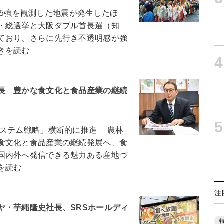
5強を観測した地震が発生したほ
・総選挙と大阪ダブル首長選（知
ており、さらに先行き不透明感が強
きを読む
4
長 豊かな食文化と食品産業の継続
5
ステム戦略」横断的に推進 農林
食文化と食品産業の継続発展へ、食
国内外へ発信できる魅力ある産地づ
を読む
注
ヤ・芋縄隆史社長、SRSホールディ