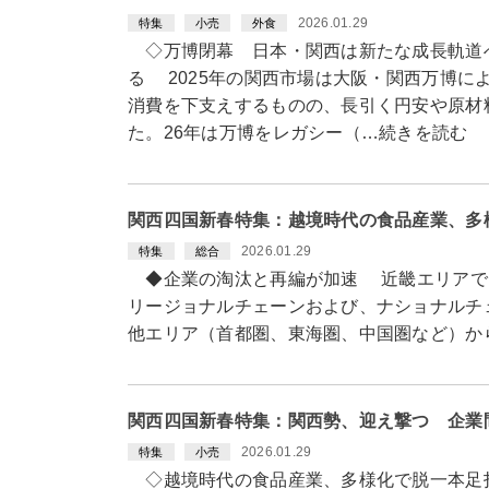
2026.01.29
特集
小売
外食
◇万博閉幕 日本・関西は新たな成長軌道へ
る 2025年の関西市場は大阪・関西万博に
消費を下支えするものの、長引く円安や原材
た。26年は万博をレガシー（…続きを読む
関西四国新春特集：越境時代の食品産業、多
2026.01.29
特集
総合
◆企業の淘汰と再編が加速 近畿エリアで
リージョナルチェーンおよび、ナショナルチ
他エリア（首都圏、東海圏、中国圏など）か
関西四国新春特集：関西勢、迎え撃つ 企業
2026.01.29
特集
小売
◇越境時代の食品産業、多様化で脱一本足