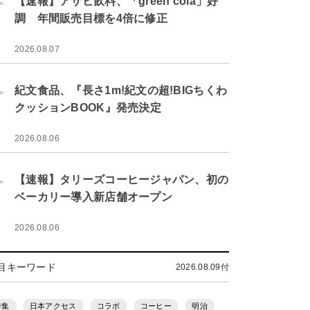
【速報】アサヒ飲料、「green cola」好
調 年間販売目標を4倍に修正
2026.08.07
.
紀文食品、『長さ1m!紀文の超!BIGちくわ
クッションBOOK』発売決定
2026.08.06
.
【速報】タリーズコーヒージャパン、初の
ベーカリー導入新店舗オープン
2026.08.06
目キーワード
2026.08.09付
特集
日本アクセス
コラボ
コーヒー
明治