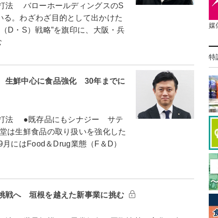
打法 バローホールディングスのS
いる。わざわざ目的として出かけた
媒
（D・S）戦略”を旗印に、大阪・兵
む
特
 生鮮中心に食品強化 30年までに
打法 ●既存品にもシナジー サテ
堂は生鮮食品の取り扱いを強化した
にはFood＆Drug業態（F＆D）
挑戦へ 垣根を越えた新事業に挑む