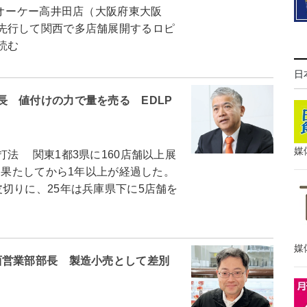
るオーケー高井田店（大阪府東大阪
先行して関西で多店舗展開するロピ
読む
日
 値付けの力で量を売る EDLP
媒
法 関東1都3県に160店舗以上展
を果たしてから1年以上が経過した。
切りに、25年は兵庫県下に5店舗を
媒
西営業部部長 製造小売として差別