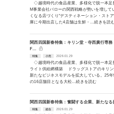
◇越境時代の食品産業、多様化で脱一本足
M事業会社バローの関西戦略が勢いを増して
くなる店づくり“デスティネーション・ストア
庫に今期出店した4店舗は生鮮・…続きを読
関西四国新春特集：キリン堂・寺西廣行専務
F…
2026.01.29
特集
小売
◇越境時代の食品産業、多様化で脱一本足
ライト供給網構築 ドラッグストアのキリン
新たなビジネスモデルを拡大している。25年9月
の16店舗目となる大松…続きを読む
関西四国新春特集：奮闘する企業、新たなる
2026.01.29
特集
総合