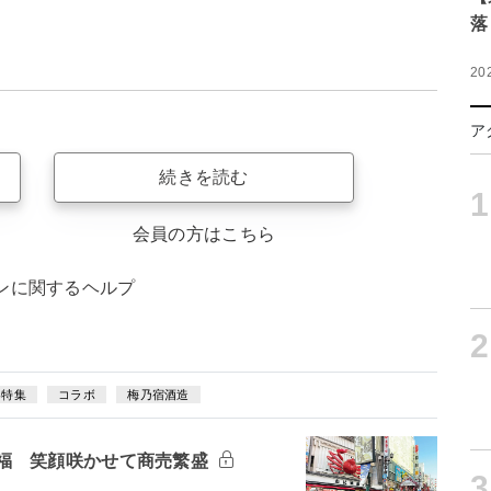
落
20
ア
続きを読む
1
会員の方はこちら
ンに関するヘルプ
2
春特集
コラボ
梅乃宿酒造
福 笑顔咲かせて商売繁盛
3