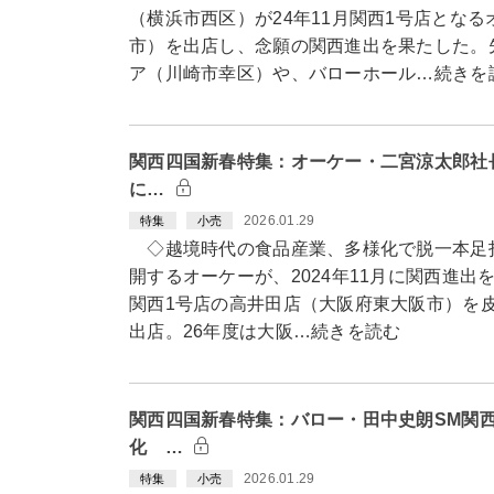
（横浜市西区）が24年11月関西1号店とな
市）を出店し、念願の関西進出を果たした。
ア（川崎市幸区）や、バローホール…続きを
関西四国新春特集：オーケー・二宮涼太郎社長
に…
2026.01.29
特集
小売
◇越境時代の食品産業、多様化で脱一本足打
開するオーケーが、2024年11月に関西進出
関西1号店の高井田店（大阪府東大阪市）を皮
出店。26年度は大阪…続きを読む
関西四国新春特集：バロー・田中史朗SM関
化 …
2026.01.29
特集
小売