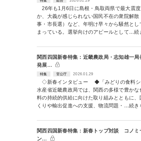
2026.01.29
特集
総合
26年も1月6日に島根・鳥取両県で最大震度
か、大義が感じられない国民不在の衆院解散
事・市長選）など、年明け早々から騒然とし
まっている。選挙向けのアピールとして…続
関西四国新春特集：近畿農政局・志知雄一局
発展…
2026.01.29
特集
官公庁
◇新春インタビュー ◆「みどりの食料シ
水産省近畿農政局では、関西の多様で豊かな
料の持続的供給に向けた取り組みとともに、
くりや輸出促進への支援、物流問題・…続き
関西四国新春特集：新春トップ対談 コノミ
ン…