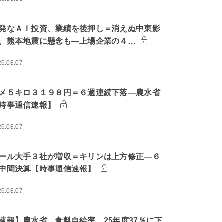
発なＡＩ投資、業績を後押し＝消えぬ中東影
、熊本地震に懸念も―上場企業の４…
26.08.07
メ５キロ３１９８円＝６週連続下落―農水省
時事通信速報】
26.08.07
ール大手３社が増収＝キリンは上方修正―６
中間決算【時事通信速報】
26.08.07
速報】農水省、食料自給率 25年度37％に下