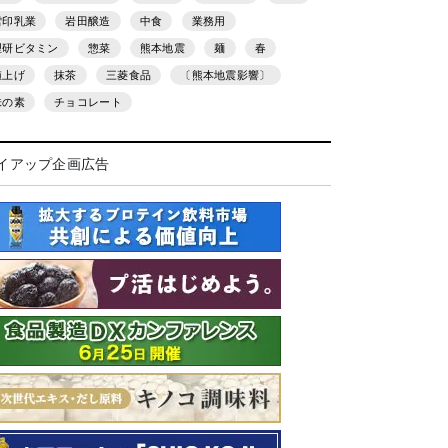
雪印乳業
岩田醸造
中食
業務用
理研ビタミン
惣菜
熊本地震
麺
春
値上げ
抹茶
三菱食品
〔熊本地震影響〕
味の素
チョコレート
イアップ企画広告