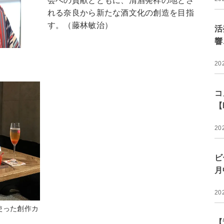
会への貢献とともに、清酒発祥の地とさ
れる奈良から新たな酒文化の創造を目指
す。（藤林敏治）
活
響
20
コ
【
20
ビ
月
20
使った創作カ
【