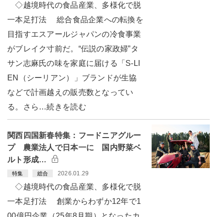
◇越境時代の食品産業、多様化で脱
一本足打法 総合食品企業への転換を
目指すエスアールジャパンの冷食事業
がブレイク寸前だ。“伝説の家政婦”タ
サン志麻氏の味を家庭に届ける「S-LI
EN（シーリアン）」ブランドが生協
などで計画越えの販売数となってい
る。さら…続きを読む
関西四国新春特集：フードニアグルー
プ 農業法人で日本一に 国内野菜ベ
ルト形成…
2026.01.29
特集
総合
◇越境時代の食品産業、多様化で脱
一本足打法 創業からわずか12年で1
00億円企業（25年8月期）となったカ