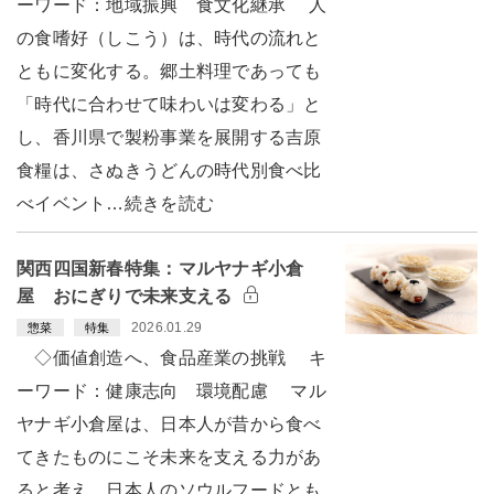
ーワード：地域振興 食文化継承 人
の食嗜好（しこう）は、時代の流れと
ともに変化する。郷土料理であっても
「時代に合わせて味わいは変わる」と
し、香川県で製粉事業を展開する吉原
食糧は、さぬきうどんの時代別食べ比
べイベント…続きを読む
関西四国新春特集：マルヤナギ小倉
屋 おにぎりで未来支える
2026.01.29
惣菜
特集
◇価値創造へ、食品産業の挑戦 キ
ーワード：健康志向 環境配慮 マル
ヤナギ小倉屋は、日本人が昔から食べ
てきたものにこそ未来を支える力があ
ると考え、日本人のソウルフードとも