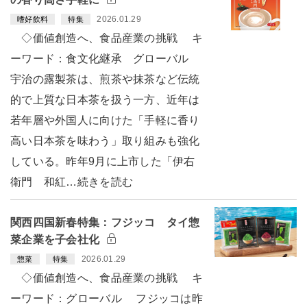
2026.01.29
嗜好飲料
特集
◇価値創造へ、食品産業の挑戦 キ
ーワード：食文化継承 グローバル
宇治の露製茶は、煎茶や抹茶など伝統
的で上質な日本茶を扱う一方、近年は
若年層や外国人に向けた「手軽に香り
高い日本茶を味わう」取り組みも強化
している。昨年9月に上市した「伊右
衛門 和紅…続きを読む
関西四国新春特集：フジッコ タイ惣
菜企業を子会社化
2026.01.29
惣菜
特集
◇価値創造へ、食品産業の挑戦 キ
ーワード：グローバル フジッコは昨