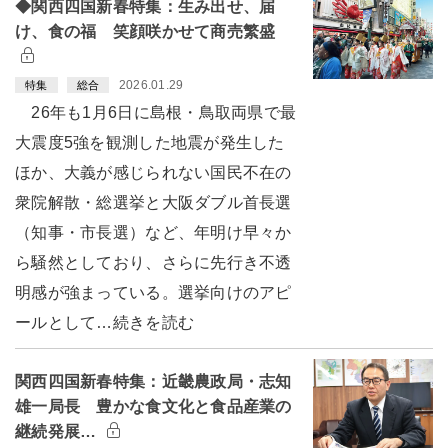
◆関西四国新春特集：生み出せ、届
け、食の福 笑顔咲かせて商売繁盛
2026.01.29
特集
総合
26年も1月6日に島根・鳥取両県で最
大震度5強を観測した地震が発生した
ほか、大義が感じられない国民不在の
衆院解散・総選挙と大阪ダブル首長選
（知事・市長選）など、年明け早々か
ら騒然としており、さらに先行き不透
明感が強まっている。選挙向けのアピ
ールとして…続きを読む
関西四国新春特集：近畿農政局・志知
雄一局長 豊かな食文化と食品産業の
継続発展…