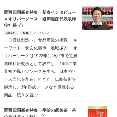
関西四国新春特集：新春インタビュー
＝オリバーソース・道満龍彦代表取締
役社長
2026.01.29
調味料
特集
◇価値創造へ、食品産業の挑戦 キ
ーワード：食文化継承 地域振興 オ
リバーソースは1923年に神戸市で道満
調味料研究所として設立し、48年に業
界初の豚カツソースを生み、日本のソ
ース文化を創造してきた。伝統技術を
継承し、3年熟成ソースなど個性ある
商品…続きを読む
関西四国新春特集：宇治の露製茶 茶
の香り高さ手軽に