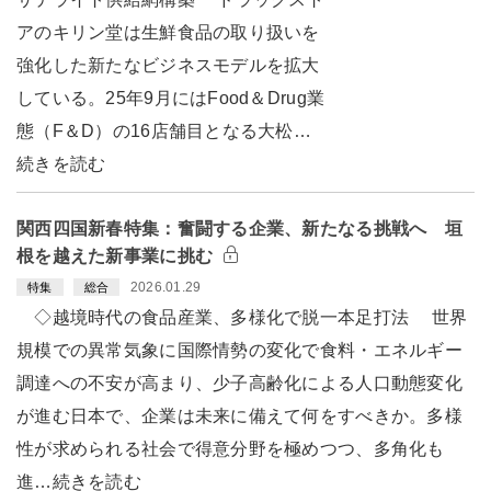
アのキリン堂は生鮮食品の取り扱いを
強化した新たなビジネスモデルを拡大
している。25年9月にはFood＆Drug業
態（F＆D）の16店舗目となる大松…
続きを読む
関西四国新春特集：奮闘する企業、新たなる挑戦へ 垣
根を越えた新事業に挑む
2026.01.29
特集
総合
◇越境時代の食品産業、多様化で脱一本足打法 世界
規模での異常気象に国際情勢の変化で食料・エネルギー
調達への不安が高まり、少子高齢化による人口動態変化
が進む日本で、企業は未来に備えて何をすべきか。多様
性が求められる社会で得意分野を極めつつ、多角化も
進…続きを読む