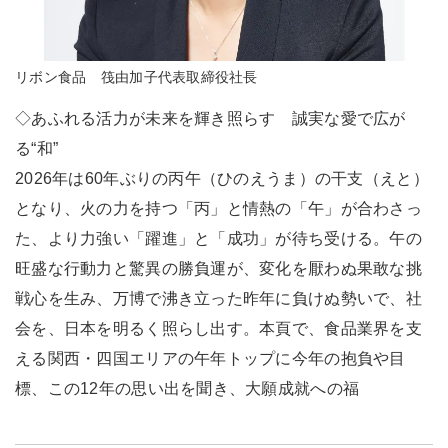
リボン食品 筏由加子代表取締役社長
◇あふれる活力が未来を輝き照らす 誠実な愛で広が
る“和”
2026年は60年ぶりの丙午（ひのえうま）の干支（えと）
となり、火の力を持つ「丙」と情熱の「午」が合わさっ
た、より力強い「躍進」と「成功」が待ち受ける。午の
旺盛な行動力と驚異の勝負運が、変化を厭わぬ果敢な挑
戦心を生み、万博で沸き立った昨年に負けぬ勢いで、社
会を、日本を明るく照らし出す。本頁で、食品業界を支
える関西・四国エリアの午年トップに今年の抱負や目
標、この12年の思い出を聞き、大願成就への福