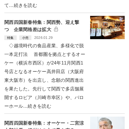
て…続きを読む
関西四国新春特集：関西勢、迎え撃
つ 企業間格差は拡大
2026.01.29
特集
小売
◇越境時代の食品産業、多様化で脱
一本足打法 首都圏を拠点とするオー
ケー（横浜市西区）が24年11月関西1
号店となるオーケー高井田店（大阪府
東大阪市）を出店し、念願の関西進出
を果たした。先行して関西で多店舗展
開するロピア（川崎市幸区）や、バロ
ーホール…続きを読む
関西四国新春特集：オーケー・二宮涼