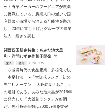
ット野菜メーカーのフードニアが農業
に挑戦している。農業人口の減少で国
産野菜が市場から消える可能性を懸念
し、23年に立ち上げたグループの農業
法人…続きを読む
関西四国新春特集：あみだ池大黒
和・洋問わず創作菓子開発
2026.01.29
菓子
特集
◇越境時代の食品産業、多様化で脱
一本足打法 ●「大阪花ラング」初の
専門店オープン 大阪銘菓「おこし」
の老舗である、あみだ池大黒が2019年
に発売した「大阪花ラング」が好調
だ。累計販売個数は2000万個を突破