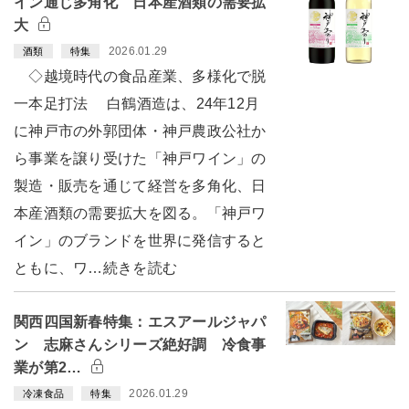
イン通じ多角化 日本産酒類の需要拡
大
2026.01.29
酒類
特集
◇越境時代の食品産業、多様化で脱
一本足打法 白鶴酒造は、24年12月
に神戸市の外郭団体・神戸農政公社か
ら事業を譲り受けた「神戸ワイン」の
製造・販売を通じて経営を多角化、日
本産酒類の需要拡大を図る。「神戸ワ
イン」のブランドを世界に発信すると
ともに、ワ…続きを読む
関西四国新春特集：エスアールジャパ
ン 志麻さんシリーズ絶好調 冷食事
業が第2…
2026.01.29
冷凍食品
特集