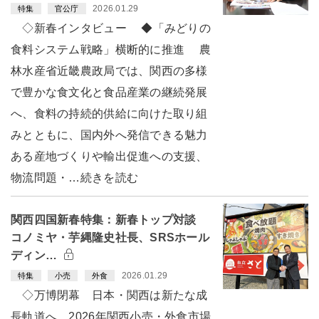
2026.01.29
特集
官公庁
◇新春インタビュー ◆「みどりの
食料システム戦略」横断的に推進 農
林水産省近畿農政局では、関西の多様
で豊かな食文化と食品産業の継続発展
へ、食料の持続的供給に向けた取り組
みとともに、国内外へ発信できる魅力
ある産地づくりや輸出促進への支援、
物流問題・…続きを読む
関西四国新春特集：新春トップ対談
コノミヤ・芋縄隆史社長、SRSホール
ディン…
2026.01.29
特集
小売
外食
◇万博閉幕 日本・関西は新たな成
長軌道へ 2026年関西小売・外食市場