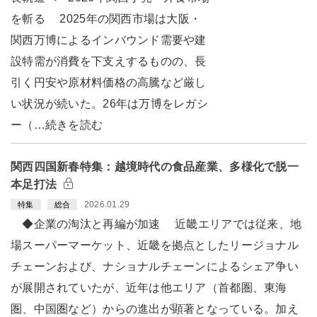
を斬る 2025年の関西市場は大阪・
関西万博によるインバウンド需要や建
設特需が消費を下支えするものの、長
引く円安や原材料価格の高騰など厳し
い状況が続いた。26年は万博をレガシ
ー（…続きを読む
関西四国新春特集：越境時代の食品産業、多様化で脱一
本足打法
2026.01.29
特集
総合
◆企業の淘汰と再編が加速 近畿エリアでは従来、地
場スーパーマーケット、近畿を拠点としたリージョナル
チェーンおよび、ナショナルチェーンによるシェア争い
が展開されていたが、近年は他エリア（首都圏、東海
圏、中国圏など）からの進出が顕著となっている。加え