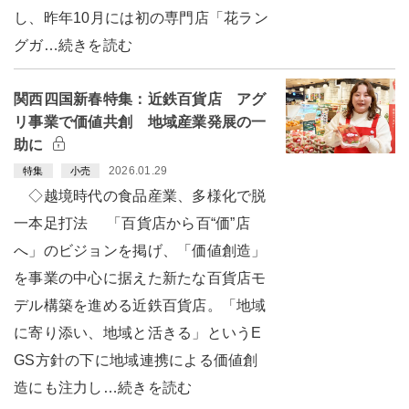
し、昨年10月には初の専門店「花ラン
グガ…続きを読む
関西四国新春特集：近鉄百貨店 アグ
リ事業で価値共創 地域産業発展の一
助に
2026.01.29
特集
小売
◇越境時代の食品産業、多様化で脱
一本足打法 「百貨店から百“価”店
へ」のビジョンを掲げ、「価値創造」
を事業の中心に据えた新たな百貨店モ
デル構築を進める近鉄百貨店。「地域
に寄り添い、地域と活きる」というE
GS方針の下に地域連携による価値創
造にも注力し…続きを読む