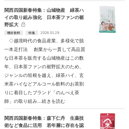
関西四国新春特集：山城物産 緑茶ハ
イの取り組み強化 日本茶ファンの裾
野拡大
2026.01.29
嗜好飲料
特集
◇越境時代の食品産業、多様化で脱
一本足打法 創業から一貫して高品質
な日本茶を販売する山城物産はこの数
年、日本茶ファンの裾野拡大のため、
ジャンルの垣根を越え、緑茶ハイ、玄
米茶ハイなどアルコール飲料のお茶割
りに着目したブランド「のんべえ茶
師」の取り組み…続きを読む
関西四国新春特集：森下仁丹 生薬技
術など食品に活用 若年層に存在を認