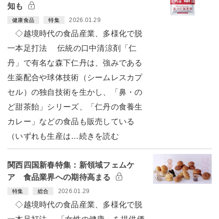
知も
2026.01.29
健康食品
特集
◇越境時代の食品産業、多様化で脱
一本足打法 伝統の口中清涼剤「仁
丹」で有名な森下仁丹は、強みである
生薬配合や球体技術（シームレスカプ
セル）の独自技術を生かし、「鼻・の
ど甜茶飴」シリーズ、「仁丹の食養生
カレー」などの食品も販売している
（いずれも生産は…続きを読む
関西四国新春特集：新領域フェムケ
ア 食品業界への期待高まる
2026.01.29
特集
総合
◇越境時代の食品産業、多様化で脱