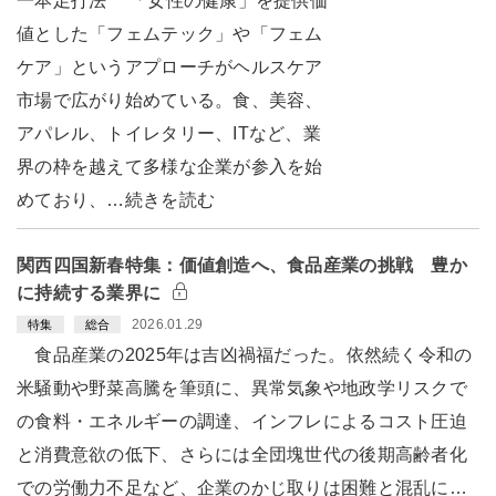
一本足打法 「女性の健康」を提供価
値とした「フェムテック」や「フェム
ケア」というアプローチがヘルスケア
市場で広がり始めている。食、美容、
アパレル、トイレタリー、ITなど、業
界の枠を越えて多様な企業が参入を始
めており、…続きを読む
関西四国新春特集：価値創造へ、食品産業の挑戦 豊か
に持続する業界に
2026.01.29
特集
総合
食品産業の2025年は吉凶禍福だった。依然続く令和の
米騒動や野菜高騰を筆頭に、異常気象や地政学リスクで
の食料・エネルギーの調達、インフレによるコスト圧迫
と消費意欲の低下、さらには全団塊世代の後期高齢者化
での労働力不足など、企業のかじ取りは困難と混乱に…