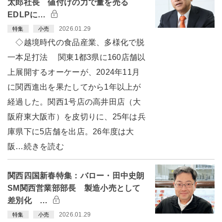
太郎社長 値付けの力で量を売る
EDLPに…
2026.01.29
特集
小売
◇越境時代の食品産業、多様化で脱
一本足打法 関東1都3県に160店舗以
上展開するオーケーが、2024年11月
に関西進出を果たしてから1年以上が
経過した。関西1号店の高井田店（大
阪府東大阪市）を皮切りに、25年は兵
庫県下に5店舗を出店。26年度は大
阪…続きを読む
関西四国新春特集：バロー・田中史朗
SM関西営業部部長 製造小売として
差別化 …
2026.01.29
特集
小売