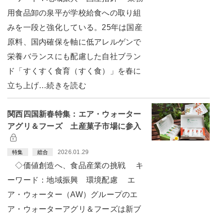
用食品卸の泉平が学校給食への取り組
みを一段と強化している。25年は国産
原料、国内確保を軸に低アレルゲンで
栄養バランスにも配慮した自社ブラン
ド「すくすく食育（すく食）」を春に
立ち上げ…続きを読む
関西四国新春特集：エア・ウォーター
アグリ＆フーズ 土産菓子市場に参入
2026.01.29
特集
総合
◇価値創造へ、食品産業の挑戦 キ
ーワード：地域振興 環境配慮 エ
ア・ウォーター（AW）グループのエ
ア・ウォーターアグリ＆フーズは新ブ