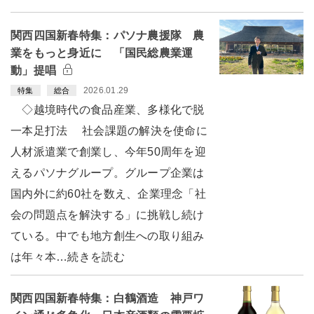
関西四国新春特集：パソナ農援隊 農
業をもっと身近に 「国民総農業運
動」提唱
2026.01.29
特集
総合
◇越境時代の食品産業、多様化で脱
一本足打法 社会課題の解決を使命に
人材派遣業で創業し、今年50周年を迎
えるパソナグループ。グループ企業は
国内外に約60社を数え、企業理念「社
会の問題点を解決する」に挑戦し続け
ている。中でも地方創生への取り組み
は年々本…続きを読む
関西四国新春特集：白鶴酒造 神戸ワ