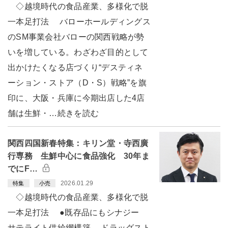
◇越境時代の食品産業、多様化で脱
一本足打法 バローホールディングス
のSM事業会社バローの関西戦略が勢
いを増している。わざわざ目的として
出かけたくなる店づくり“デスティネ
ーション・ストア（D・S）戦略”を旗
印に、大阪・兵庫に今期出店した4店
舗は生鮮・…続きを読む
関西四国新春特集：キリン堂・寺西廣
行専務 生鮮中心に食品強化 30年ま
でにF…
2026.01.29
特集
小売
◇越境時代の食品産業、多様化で脱
一本足打法 ●既存品にもシナジー
サテライト供給網構築 ドラッグスト