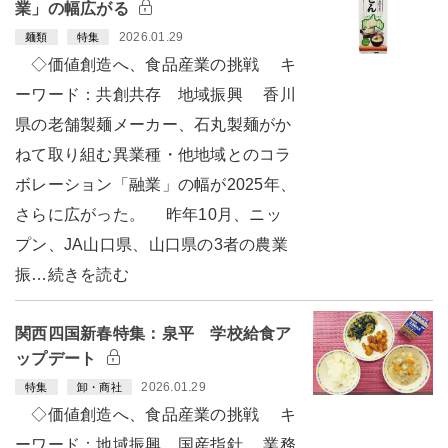
業」の幅広がる
2026.01.29
麺類
特集
◇価値創造へ、食品産業の挑戦 キ
ーワード：共創共存 地域振興 香川
県の老舗製麺メーカー、石丸製麺がか
ねて取り組む異業種・他地域とのコラ
ボレーション「融業」の幅が2025年、
さらに広がった。 昨年10月、ニッ
プン、JA山口県、山口県の3者の農業
振…続きを読む
関西四国新春特集：泉平 学校給食ア
ップデート
2026.01.29
特集
卸・商社
◇価値創造へ、食品産業の挑戦 キ
ーワード：地域振興 国産指針 業務