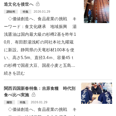
造文化を後世へ
2026.01.29
調味料
特集
◇価値創造へ、食品産業の挑戦 キ
ーワード：食文化継承 地域振興 湯
浅醤油は国内最大級の杉樽2基を昨年1
0月、有田郡湯浅町の同社本社九曜蔵
に新設。静岡県の天竜杉材100本を使
い、高さ5.5m、直径3.4ｍ、容量45ｔ
の杉樽で国産大豆、国産小麦と五島…
続きを読む
関西四国新春特集：吉原食糧 時代別
食べ比べ実施
2026.01.29
麺類
特集
◇価値創造へ、食品産業の挑戦 キ