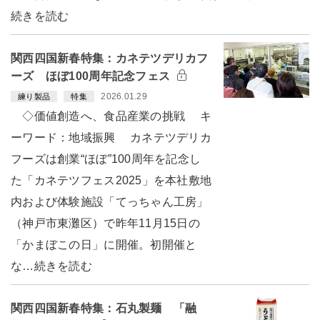
続きを読む
関西四国新春特集：カネテツデリカフ
ーズ ほぼ100周年記念フェス
2026.01.29
練り製品
特集
◇価値創造へ、食品産業の挑戦 キ
ーワード：地域振興 カネテツデリカ
フーズは創業“ほぼ”100周年を記念し
た「カネテツフェス2025」を本社敷地
内および体験施設「てっちゃん工房」
（神戸市東灘区）で昨年11月15日の
「かまぼこの日」に開催。初開催と
な…続きを読む
関西四国新春特集：石丸製麺 「融