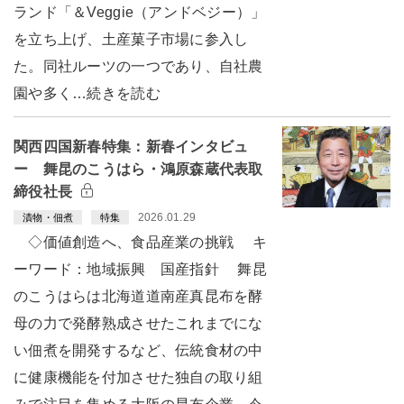
ランド「＆Veggie（アンドベジー）」
を立ち上げ、土産菓子市場に参入し
た。同社ルーツの一つであり、自社農
園や多く…続きを読む
関西四国新春特集：新春インタビュ
ー 舞昆のこうはら・鴻原森蔵代表取
締役社長
2026.01.29
漬物・佃煮
特集
◇価値創造へ、食品産業の挑戦 キ
ーワード：地域振興 国産指針 舞昆
のこうはらは北海道道南産真昆布を酵
母の力で発酵熟成させたこれまでにな
い佃煮を開発するなど、伝統食材の中
に健康機能を付加させた独自の取り組