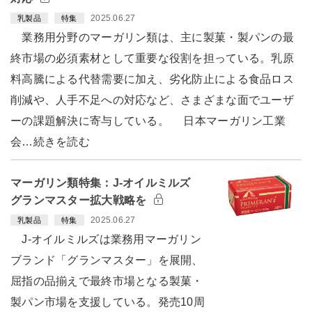
2025.06.27
乳製品
特集
業務用分野のマーガリン類は、主に製菓・製パンの最
終市場の必須素材として重要な役割を担っている。乳原
料高騰による代替需要に加え、劣化防止による食品ロス
削減や、人手不足への対応など、さまざまな面でユーザ
ーの課題解決に寄与している。 日本マーガリン工業
会…続きを読む
マーガリン類特集：J-オイルミルズ
グランマスター拡大戦略を
2025.06.27
乳製品
特集
J-オイルミルズは業務用マーガリン
ブランド「グランマスター」を展開、
屈指の品揃えで最終市場となる製菓・
製パン市場を支援している。発売10周