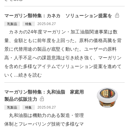
マーガリン類特集：カネカ ソリューション提案を
2025.06.27
乳製品
特集
カネカの24年度マーガリン・加工油脂関連事業は数
量、金額ともに前年度を上回った。原料の価格高騰を背
景に代替用途の製品が底堅く動いた。ユーザーの原料
高・人手不足への課題意識は引き続き強く、マーガリン
を含めた多様なアイテムでソリューション提案を進めて
いく…続きを読む
マーガリン類特集：丸和油脂 家庭用
製品の拡販注力
2025.06.27
乳製品
特集
丸和油脂は機動力のある製造・管理
体制とフレーバリング技術で多様なマ