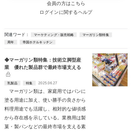
会員の方はこちら
ログインに関するヘルプ
関連ワード：
マーケティング・販売戦略
マーガリン類特集
周年
帝国ホテルキッチン
◆マーガリン類特集：技術立脚型産
業 優れた製品群で最終市場支える
2025.06.27
乳製品
特集
マーガリン類は、家庭用ではパンに
塗る用途に加え、使い勝手の良さから
料理用途でも活躍し、相対的な値頃感
から存在感を示している。業務用は製
菓・製パンなどの最終市場を支える素