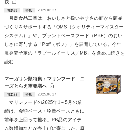
決
2025.06.27
乳製品
特集
月島食品工業は、おいしさと扱いやすさの面から商品
づくりをサポートする「QMS（クオリティーマイスター
システム）」や、プラントベースフード（PBF）のおい
しさに寄与する「Poff（ポフ）」を展開している。今年
度発売予定の「ラブールイーリス／MB」を含め…続きを
読む
マーガリン類特集：マリンフード ニ
ーズとらえ需要増へ
2025.06.27
乳製品
特集
マリンフードの2025年1～5月の業
績は、金額ベース・物量ベースともに
前年を上回って推移。PB品のアイテ
ム数増加などが売上げに寄与した。原