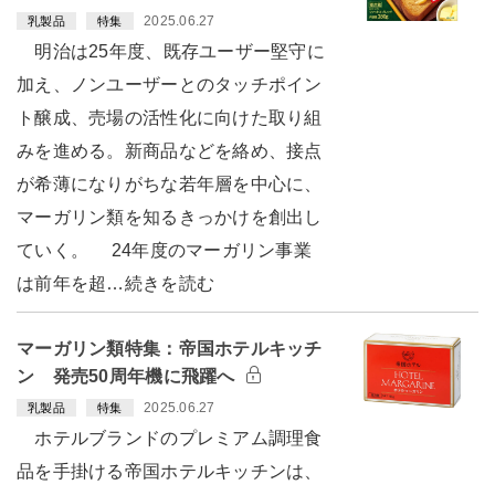
2025.06.27
乳製品
特集
明治は25年度、既存ユーザー堅守に
加え、ノンユーザーとのタッチポイン
ト醸成、売場の活性化に向けた取り組
みを進める。新商品などを絡め、接点
が希薄になりがちな若年層を中心に、
マーガリン類を知るきっかけを創出し
ていく。 24年度のマーガリン事業
は前年を超…続きを読む
マーガリン類特集：帝国ホテルキッチ
ン 発売50周年機に飛躍へ
2025.06.27
乳製品
特集
ホテルブランドのプレミアム調理食
品を手掛ける帝国ホテルキッチンは、