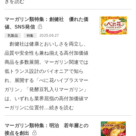
きを読む
マーガリン類特集：創健社 優れた価
値、SNS発信
2025.06.27
乳製品
特集
創健社は健康とおいしさを両立し、
品質や安全性も兼ね揃える高付加価値
商品を多数展開。マーガリン関連では
低トランス設計のパイオニアで知ら
れ、展開する「べに花ハイプラスマー
ガリン」「発酵豆乳入りマーガリン」
は、いずれも業界屈指の高付加価値マ
ーガリンに位置付…続きを読む
マーガリン類特集：明治 若年層との
接点を創出