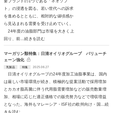
要ブランドの1つである「ネオソフ
ト」の浸透を図る。若い世代への訴求
を進めるとともに、相対的な値頃感か
ら見込まれる需要を受け止めていく。
24年度の油脂部門は市場を大きく上
回り、前…続きを読む
マーガリン類特集：日清オイリオグループ バリューチ
ェーン強化
2025.06.27
乳製品
特集
日清オイリオグループの24年度加工油脂事業は、国内
は厳しい市場環境が続き、積極的な提案活動で採用増加
とカカオ脂高騰に伴う代用脂需要増加などの販売数量増
加、相場に応じた適正価格での販売努力などで増収増益
となった。海外もマレーシア・ISF社の欧州向け・国…続
きを読む