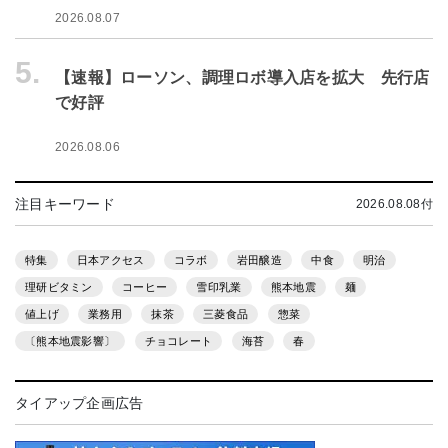
2026.08.07
5.
【速報】ローソン、調理ロボ導入店を拡大 先行店
で好評
2026.08.06
注目キーワード
2026.08.08付
特集
日本アクセス
コラボ
岩田醸造
中食
明治
理研ビタミン
コーヒー
雪印乳業
熊本地震
麺
値上げ
業務用
抹茶
三菱食品
惣菜
〔熊本地震影響〕
チョコレート
海苔
春
タイアップ企画広告