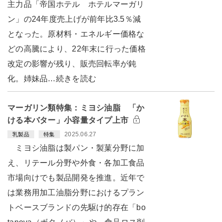
主力品「帝国ホテル ホテルマーガリ
ン」の24年度売上げが前年比3.5％減
となった。原材料・エネルギー価格な
どの高騰により、22年末に行った価格
改定の影響が残り、販売回転率が鈍
化。姉妹品…続きを読む
マーガリン類特集：ミヨシ油脂 「か
ける本バター」小容量タイプ上市
2025.06.27
乳製品
特集
ミヨシ油脂は製パン・製菓分野に加
え、リテール分野や外食・各加工食品
市場向けでも製品開発を推進。近年で
は業務用加工油脂分野におけるプラン
トベースブランドの先駆け的存在「bo