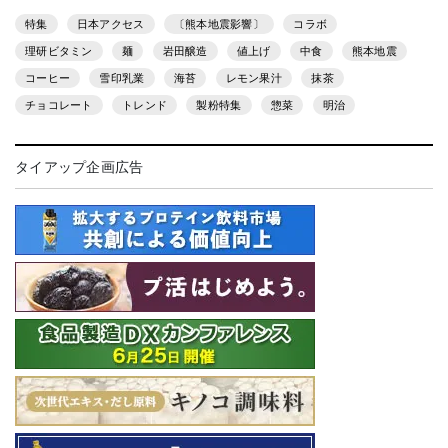
特集
日本アクセス
〔熊本地震影響〕
コラボ
理研ビタミン
麺
岩田醸造
値上げ
中食
熊本地震
コーヒー
雪印乳業
海苔
レモン果汁
抹茶
チョコレート
トレンド
製粉特集
惣菜
明治
タイアップ企画広告