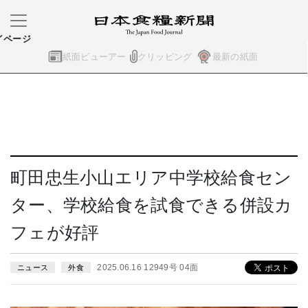
イページ
紙面ビューアー
クリッピング
最新の紙面
町田忠生小山エリア中学校給食セン
ター、学校給食を試食できる併設カ
フェが好評
2025.06.16 12949号 04面
ニュース
外食