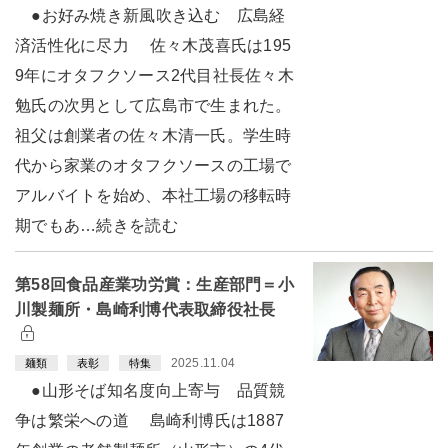
●お好み焼き新風吹き込む 広島経
済活性化に尽力 佐々木茂喜氏は195
9年にオタフクソース2代目社長佐々木
勉氏の次男として広島市で生まれた。
祖父は創業者の佐々木清一氏。学生時
代から家業のオタフクソースの工場で
アルバイトを始め、本社工場の移転時
期でもあ…続きを読む
第58回食品産業功労賞：生産部門＝小
川製麺所・島崎利博代表取締役社長
2025.11.04
麺類
表彰
特集
●山形そば知名度向上寄与 品質競
争は繁栄への道 島崎利博氏は1887