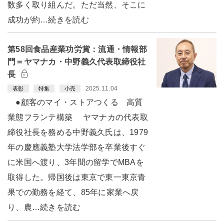
数多く取り組んだ。ただ当然、そこに
成功が約…続きを読む
第58回食品産業功労賞：流通・情報部
門＝ヤマナカ・中野義久代表取締役社
長
2025.11.04
表彰
特集
小売
●顧客のマイ・ストアつくる 高質
業態フランテ構築 ヤマナカの代表取
締役社長を務める中野義久氏は、1979
年の慶應義塾大学法学部を卒業後すぐ
に米国へ渡り、3年間の留学でMBAを
取得した。帰国後は東京で東一東京青
果での勤務を経て、85年に家業へ戻
り、農…続きを読む