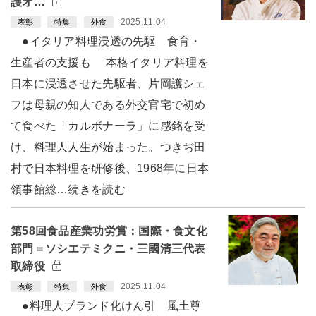
護オ…
2025.11.04
表彰
特集
外食
●イタリア料理浸透の先駆 食育・
生産者の支援も 本格イタリア料理を
日本に浸透させた先駆者、片岡護シェ
フは母親の知人である外交官宅で初め
て食べた「カルボナーラ」に感銘を受
け、料理人人生が始まった。つきぢ田
村で日本料理を研修後、1968年に日本
領事館総…続きを読む
第58回食品産業功労賞：国際・食文化
部門＝ソシエテミクニ・三國清三代表
取締役
2025.11.04
表彰
特集
外食
●料理人ブランド化けん引 風土尊