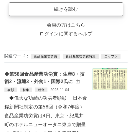
続きを読む
会員の方はこちら
ログインに関するヘルプ
関連ワード：
食品産業功労賞
食品産業功労賞特集
ニップン
◆第58回食品産業功労賞：生産8・技
術2・流通3・外食1・国際2氏に
2025.11.04
表彰
特集
総合
◆偉大な功績の功労者顕彰 日本食
糧新聞社制定の第58回（令和7年度）
食品産業功労賞は4日、東京・紀尾井
町のホテルニューオータニ東京で贈呈