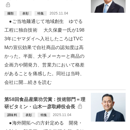
2025.11.04
麺類
表彰
特集
●ご当地麺通じて地域創生 ゆでる
工程に独自技術 大久保慶一氏が198
3年にヤマダイへ入社したころはTVC
Mの宣伝効果で自社商品の認知度は高
かった。半面、大手メーカーと商品の
企画力や開発力、営業力において格差
があることを痛感した。同社は当時、
会社に開…続きを読む
第58回食品産業功労賞：技術部門＝理
研ビタミン・山木一彦取締役会長
2025.11.04
調味料
表彰
特集
●海外開拓への方針定める 開発・