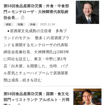
第58回食品産業功労賞：外食・中食部
門＝モンテローザ・大神輝博代表取締
役会長…
2025.11.04
表彰
特集
外食
●居酒屋文化成熟の立役者 多角ブ
ランドのモデル 数多くの居酒屋ブラ
ンドを展開するモンテローザの代表取
締役会長兼社長、大神輝博氏は1983年
に同社を設立し、東京・中野に第1号
店「白木屋」を開業した。当時、バブ
ル景気とチューハイブームで居酒屋業
態は成長…続きを読む
第58回食品産業功労賞：国際・食文化
部門＝リストランテ アルポルト・片岡