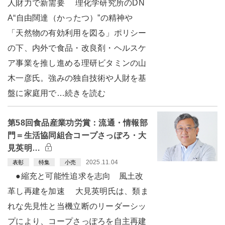
人財力で新需要 理化学研究所のDN
A“自由闊達（かったつ）”の精神や
「天然物の有効利用を図る」ポリシー
の下、内外で食品・改良剤・ヘルスケ
ア事業を推し進める理研ビタミンの山
木一彦氏。強みの独自技術や人財を基
盤に家庭用で…続きを読む
第58回食品産業功労賞：流通・情報部
門＝生活協同組合コープさっぽろ・大
見英明…
2025.11.04
表彰
特集
小売
●縮充と可能性追求を志向 風土改
革し再建を加速 大見英明氏は、類ま
れな先見性と当機立断のリーダーシッ
プにより、コープさっぽろを自主再建