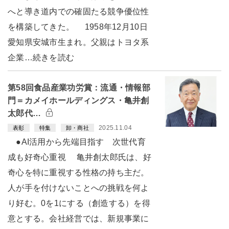
へと導き道内での確固たる競争優位性
を構築してきた。 1958年12月10日
愛知県安城市生まれ。父親はトヨタ系
企業…続きを読む
第58回食品産業功労賞：流通・情報部
門＝カメイホールディングス・亀井創
太郎代…
2025.11.04
表彰
特集
卸・商社
●AI活用から先端目指す 次世代育
成も好奇心重視 亀井創太郎氏は、好
奇心を特に重視する性格の持ち主だ。
人が手を付けないことへの挑戦を何よ
り好む。0を1にする（創造する）を得
意とする。会社経営では、新規事業に