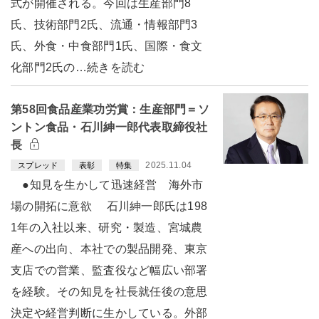
式が開催される。今回は生産部門8
氏、技術部門2氏、流通・情報部門3
氏、外食・中食部門1氏、国際・食文
化部門2氏の…続きを読む
第58回食品産業功労賞：生産部門＝ソ
ントン食品・石川紳一郎代表取締役社
長
2025.11.04
スプレッド
表彰
特集
●知見を生かして迅速経営 海外市
場の開拓に意欲 石川紳一郎氏は198
1年の入社以来、研究・製造、宮城農
産への出向、本社での製品開発、東京
支店での営業、監査役など幅広い部署
を経験。その知見を社長就任後の意思
決定や経営判断に生かしている。外部