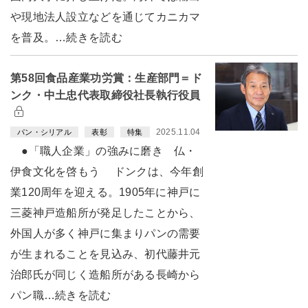
や現地法人設立などを通じてカニカマ
を普及。…続きを読む
第58回食品産業功労賞：生産部門＝ド
ンク・中土忠代表取締役社長執行役員
2025.11.04
パン・シリアル
表彰
特集
●「職人企業」の強みに磨き 仏・
伊食文化を啓もう ドンクは、今年創
業120周年を迎える。1905年に神戸に
三菱神戸造船所が発足したことから、
外国人が多く神戸に集まりパンの需要
が生まれることを見込み、初代藤井元
治郎氏が同じく造船所がある長崎から
パン職…続きを読む