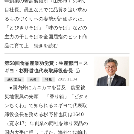
年創業の老舗製麺所（山形市）の4代
目社長。愚直なまでに品質を追い求め
るものづくりへの姿勢が評価された。
「とびきりそば」「味のそば」などの
主力の干しそばを全国屈指のヒット商
品に育て上…続きを読む
第58回食品産業功労賞：生産部門＝ス
ギヨ・杉野哲也代表取締役会長
2025.11.04
練り製品
表彰
特集
●国内外にカニカマを普及 能登被
災地復興の先頭 「香り箱」「ビタミ
ンちくわ」で知られるスギヨで代表取
締役会長を務める杉野哲也氏は1640
（寛永17）年創業の同社を練り製品の
国内大手に押し上げた。海外では輸出