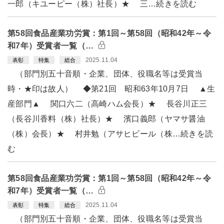
一郎（キユーピー（株）社長）★ 三…続きを読む
第58回食品産業功労賞：第1回～第58回（昭和42年～令
和7年）受賞者一覧（…
2025.11.04
表彰
特集
総合
（部門別五十音順・企業、団体、役職名等は受賞当
時・★印は故人） ◆第21回 昭和63年10月7日 ▲生
産部門▲ 関口六二（高崎ハム会長）★ 長谷川正三
（長谷川香料（株）社長）★ 濱口義郎（ヤマサ醤油
（株）会長）★ 村井勉（アサヒビール（株…続きを読
む
第58回食品産業功労賞：第1回～第58回（昭和42年～令
和7年）受賞者一覧（…
2025.11.04
表彰
特集
総合
（部門別五十音順・企業、団体、役職名等は受賞当