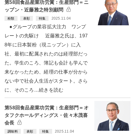
第58回食品産業功労賞：生産部門＝ニ
ップン・近藤雅之特別顧問
2025.11.04
粉類
表彰
特集
●グループの業容拡大注力 ワンプ
レートの先駆け 近藤雅之氏は、197
8年に日本製粉（現ニップン）に入
社、最初に配属されたのは経理部だっ
た。学生のころ、簿記も会計も学んで
来なかったため、経理の仕事が分から
ない中で社会人生活がスタート。さら
に、そのころ…続きを読む
第58回食品産業功労賞：生産部門＝オ
タフクホールディングス・佐々木茂喜
会長
2025.11.04
調味料
表彰
特集