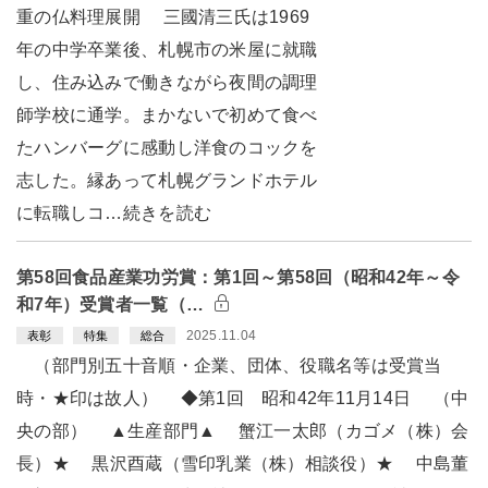
重の仏料理展開 三國清三氏は1969
年の中学卒業後、札幌市の米屋に就職
し、住み込みで働きながら夜間の調理
師学校に通学。まかないで初めて食べ
たハンバーグに感動し洋食のコックを
志した。縁あって札幌グランドホテル
に転職しコ…続きを読む
第58回食品産業功労賞：第1回～第58回（昭和42年～令
和7年）受賞者一覧（…
2025.11.04
表彰
特集
総合
（部門別五十音順・企業、団体、役職名等は受賞当
時・★印は故人） ◆第1回 昭和42年11月14日 （中
央の部） ▲生産部門▲ 蟹江一太郎（カゴメ（株）会
長）★ 黒沢酉蔵（雪印乳業（株）相談役）★ 中島董