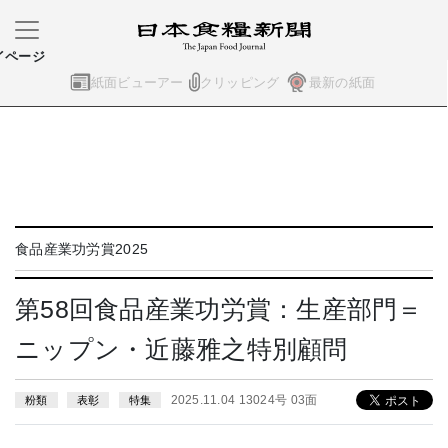
イページ
紙面ビューアー
クリッピング
最新の紙面
食品産業功労賞2025
第58回食品産業功労賞：生産部門＝
ニップン・近藤雅之特別顧問
2025.11.04 13024号 03面
粉類
表彰
特集