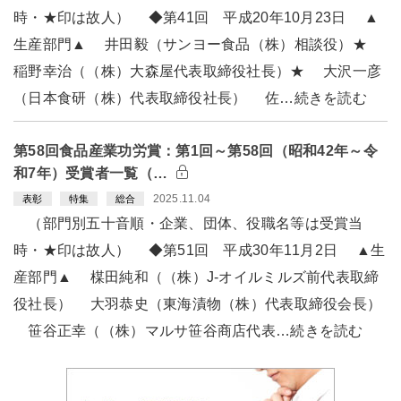
時・★印は故人） ◆第41回 平成20年10月23日 ▲
生産部門▲ 井田毅（サンヨー食品（株）相談役）★
稲野幸治（（株）大森屋代表取締役社長）★ 大沢一彦
（日本食研（株）代表取締役社長） 佐…続きを読む
第58回食品産業功労賞：第1回～第58回（昭和42年～令
和7年）受賞者一覧（…
2025.11.04
表彰
特集
総合
（部門別五十音順・企業、団体、役職名等は受賞当
時・★印は故人） ◆第51回 平成30年11月2日 ▲生
産部門▲ 楳田純和（（株）J-オイルミルズ前代表取締
役社長） 大羽恭史（東海漬物（株）代表取締役会長）
笹谷正幸（（株）マルサ笹谷商店代表…続きを読む