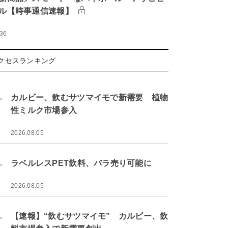
ル【時事通信速報】
:36
クセスランキング
.
カルビー、飲むサツマイモで新需要 植物
性ミルク市場参入
2026.08.05
.
ラベルレスPET飲料、バラ売り可能に
2026.08.05
.
【速報】“飲むサツマイモ” カルビー、飲