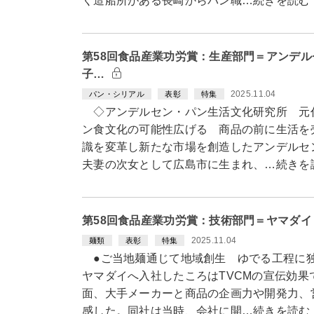
く造船所がある長崎からパン職…続きを読む
第58回食品産業功労賞：生産部門＝アンデ
子…
2025.11.04
パン・シリアル
表彰
特集
◇アンデルセン・パン生活文化研究所 元
ン食文化の可能性広げる 商品の前に生活を
識を変革し新たな市場を創造したアンデルセ
夫妻の次女として広島市に生まれ、…続きを
第58回食品産業功労賞：技術部門＝ヤマダ
2025.11.04
麺類
表彰
特集
●ご当地麺通じて地域創生 ゆでる工程に独
ヤマダイへ入社したころはTVCMの宣伝効
面、大手メーカーと商品の企画力や開発力、
感した。同社は当時、会社に開…続きを読む