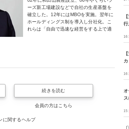
02年に和田山農産設立、06年やくらいフ
ーズ新工場建設などで自社の生産基盤を
確立した。12年にはMBOを実施。翌年に
【
ホールディングス制を導入し分社化。こ
行
れらは「自由で迅速な経営をする上で適
16
【
カ
16
続きを読む
オ
ス
会員の方はこちら
15
ンに関するヘルプ
〔