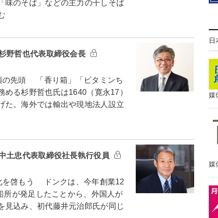
「味のそば」などの主力の干しそば
む
日
・杉野哲也代表取締役会長
興の先頭 「香り箱」「ビタミンち
める杉野哲也氏は1640（寛永17）
媒
げた。海外では輸出や現地法人設立
・中土忠代表取締役社長執行役員
媒
を啓もう ドンクは、今年創業12
造船所が発足したことから、外国人が
を見込み、初代藤井元治郎氏が同じ