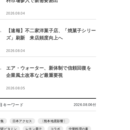
料市場参入で新需要創出
2026.08.04
.
【速報】不二家洋菓子店、「焼菓子シリー
ズ」刷新 来店頻度向上へ
2026.08.04
.
エア・ウォーター、新体制で信頼回復を
企業風土改革など最重要視
2026.08.05
目キーワード
2026.08.06付
特集
日本アクセス
〔熊本地震影響〕
理研ビタミン
レモン果汁
コラボ
中華料理の素