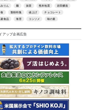
本みりん
麺
抹茶
熊本地震
岩田醸造
中食
製粉特集
値上げ
チョコレート
三菱食品
海苔
コンソメ
味の素
イアップ企画広告