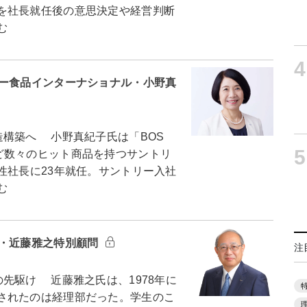
を社長就任後の意思決定や経営判断
む
4
リー食品インターナショナル・小野真
構築へ 小野真紀子氏は「BOS
5
ど数々のヒット商品を持つサントリ
性社長に23年就任。サントリー入社
む
ン・近藤雅之特別顧問
注
先駆け 近藤雅之氏は、1978年に
されたのは経理部だった。学生のこ