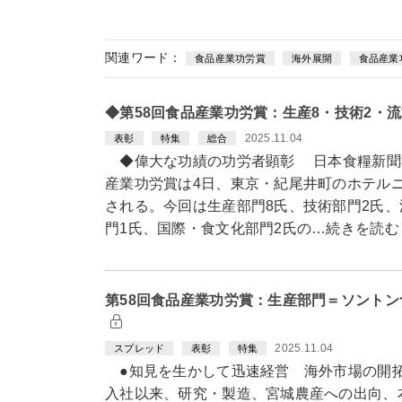
関連ワード：
食品産業功労賞
海外展開
食品産業
◆第58回食品産業功労賞：生産8・技術2・流
2025.11.04
表彰
特集
総合
◆偉大な功績の功労者顕彰 日本食糧新聞社
産業功労賞は4日、東京・紀尾井町のホテル
される。今回は生産部門8氏、技術部門2氏、
門1氏、国際・食文化部門2氏の…続きを読む
第58回食品産業功労賞：生産部門＝ソント
2025.11.04
スプレッド
表彰
特集
●知見を生かして迅速経営 海外市場の開拓
入社以来、研究・製造、宮城農産への出向、