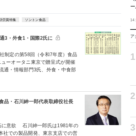
ー
14
功労賞特集
ソントン食品
ア
通3・外食1・国際2氏に
1
制定の第58回（令和7年度）食品
ニューオータニ東京で贈呈式が開催
流通・情報部門3氏、外食・中食部
2
ン食品・石川紳一郎代表取締役社長
3
に意欲 石川紳一郎氏は1981年の
本社での製品開発、東京支店での営