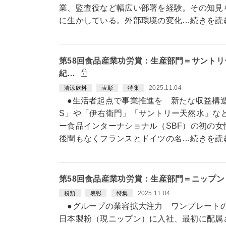
業、監査役など幅広い部署を経験。その知見
に生かしている。外部環境の変化…続きを読
第58回食品産業功労賞：生産部門＝サント
紀…
2025.11.04
清涼飲料
表彰
特集
●生活者起点で事業推進を 新たな収益構造
S」や「伊右衛門」「サントリー天然水」な
ー食品インターナショナル（SBF）の初の女
後間もなくフランスとドイツの名…続きを読
第58回食品産業功労賞：生産部門＝ニップ
2025.11.04
粉類
表彰
特集
●グループの業容拡大注力 ワンプレートの
日本製粉（現ニップン）に入社、最初に配属