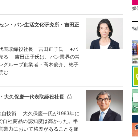
媒
ルセン・パン生活文化研究所・吉田正
特
代表取締役社長 吉田正子氏 ●パ
売る 吉田正子氏は、パン業界の常
ングループ創業者・高木俊介、彬子
読む
イ・大久保慶一代表取締役社長
自技術 大久保慶一氏が1983年に
果で自社商品の認知度は高かった。半
営業力において格差があることを痛