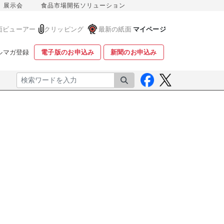
展示会
食品市場開拓ソリューション
面ビューアー
クリッピング
最新の紙面
マイページ
ルマガ登録
電子版のお申込み
新聞のお申込み
検索