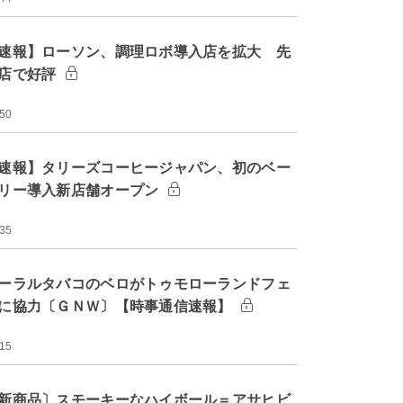
速報】ローソン、調理ロボ導入店を拡大 先
店で好評
:50
速報】タリーズコーヒージャパン、初のベー
リー導入新店舗オープン
:35
ーラルタバコのベロがトゥモローランドフェ
に協力〔ＧＮＷ〕【時事通信速報】
:15
新商品〕スモーキーなハイボール＝アサヒビ