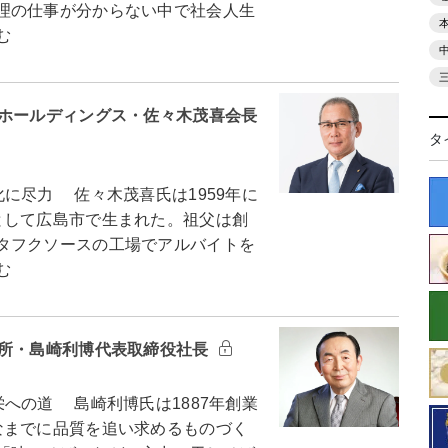
理の仕事が分からない中で社会人生
む
クホールディングス・佐々木茂喜会長
タ
に尽力 佐々木茂喜氏は1959年に
として広島市で生まれた。祖父は創
タフクソースの工場でアルバイトを
む
麺所・島崎利博代表取締役社長
への道 島崎利博氏は1887年創業
なまでに品質を追い求めるものづく