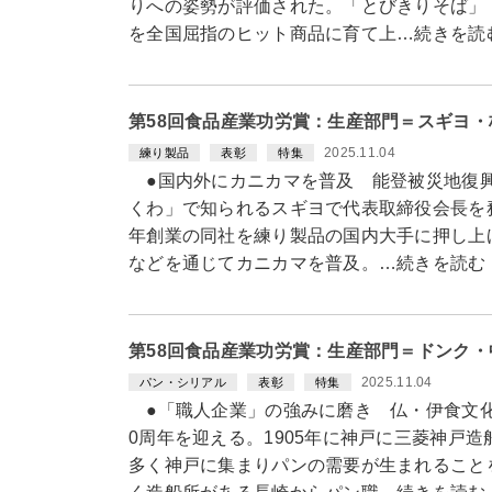
りへの姿勢が評価された。「とびきりそば」
を全国屈指のヒット商品に育て上…続きを読
第58回食品産業功労賞：生産部門＝スギヨ
2025.11.04
練り製品
表彰
特集
●国内外にカニカマを普及 能登被災地復
くわ」で知られるスギヨで代表取締役会長を務
年創業の同社を練り製品の国内大手に押し上
などを通じてカニカマを普及。…続きを読む
第58回食品産業功労賞：生産部門＝ドンク
2025.11.04
パン・シリアル
表彰
特集
●「職人企業」の強みに磨き 仏・伊食文化
0周年を迎える。1905年に神戸に三菱神戸
多く神戸に集まりパンの需要が生まれること