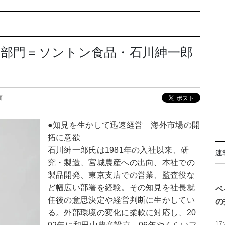
産部門＝ソントン食品・石川紳一郎
面
●知見を生かして迅速経営 海外市場の開
拓に意欲
石川紳一郎氏は1981年の入社以来、研
速
究・製造、宮城農産への出向、本社での
製品開発、東京支店での営業、監査役な
ど幅広い部署を経験。その知見を社長就
ベ
任後の意思決定や経営判断に生かしてい
の
る。外部環境の変化に柔軟に対応し、20
17