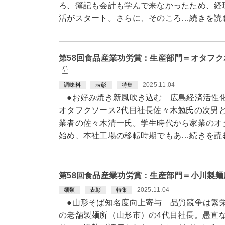
ろ、簿記も会計も学んで来なかったため、経
活がスタート。さらに、そのころ…続きを読
第58回食品産業功労賞：生産部門＝オタフ
2025.11.04
調味料
表彰
特集
●お好み焼き新風吹き込む 広島経済活性化
オタフクソース2代目社長佐々木勉氏の次男
業者の佐々木清一氏。学生時代から家業のオ
始め、本社工場の移転時期でもあ…続きを読
第58回食品産業功労賞：生産部門＝小川製
2025.11.04
麺類
表彰
特集
●山形そば知名度向上寄与 品質競争は繁栄
の老舗製麺所（山形市）の4代目社長。愚直