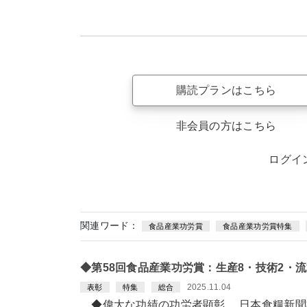
購読プランはこちら
非会員の方はこちら
ログイ
関連ワード：
食品産業功労賞
食品産業功労賞特集
◆第58回食品産業功労賞：生産8・技術2・流
2025.11.04
表彰
特集
総合
◆偉大な功績の功労者顕彰 日本食糧新聞社