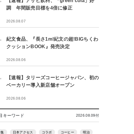
【速報】アサヒ飲料、「green cola」好
調 年間販売目標を4倍に修正
2026.08.07
.
紀文食品、『長さ1m!紀文の超!BIGちくわ
クッションBOOK』発売決定
2026.08.06
.
【速報】タリーズコーヒージャパン、初の
ベーカリー導入新店舗オープン
2026.08.06
目キーワード
2026.08.09付
特集
日本アクセス
コラボ
コーヒー
明治