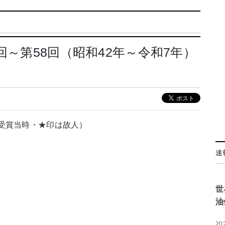
回～第58回（昭和42年～令和7年）
受賞当時・★印は故人）
速
世
油
20