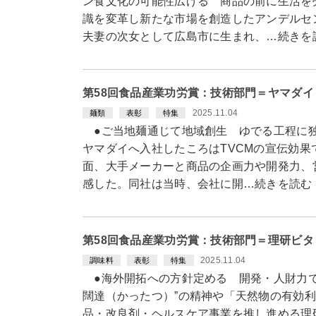
ン食文化の可能性広げる 商品の前に生活を
識を変革し新たな市場を創造したアンデルセ
夫妻の次女として広島市に生まれ、…続きを
第58回食品産業功労賞：技術部門＝ヤマダ
2025.11.04
麺類
表彰
特集
●ご当地麺通じて地域創生 ゆでる工程に独
ヤマダイへ入社したころはTVCMの宣伝効
面、大手メーカーと商品の企画力や開発力、
感した。同社は当時、会社に開…続きを読む
第58回食品産業功労賞：技術部門＝理研ビ
2025.11.04
調味料
表彰
特集
●海外開拓への方針定める 開発・人財力で
闊達（かったつ）”の精神や「天然物の有効
品・改良剤・ヘルスケア事業を推し進める理