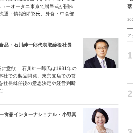
ニューオータニ東京で贈呈式が開催
落
流通・情報部門3氏、外食・中食部
20
ア
ン食品・石川紳一郎代表取締役社長
1
に意欲 石川紳一郎氏は1981年の
本社での製品開発、東京支店での営
を社長就任後の意思決定や経営判断
む
2
リー食品インターナショナル・小野真
3