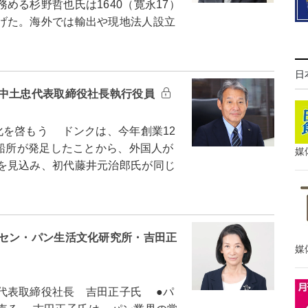
める杉野哲也氏は1640（寛永17）
げた。海外では輸出や現地法人設立
日
・中土忠代表取締役社長執行役員
を啓もう ドンクは、今年創業12
造船所が発足したことから、外国人が
媒
を見込み、初代藤井元治郎氏が同じ
ルセン・パン生活文化研究所・吉田正
媒
代表取締役社長 吉田正子氏 ●パ