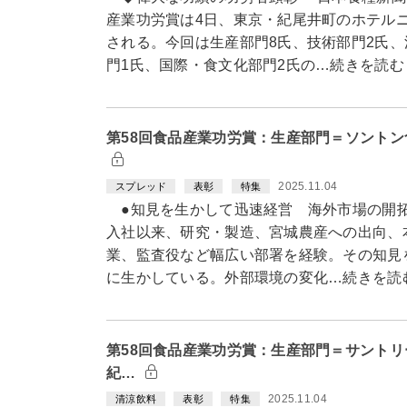
産業功労賞は4日、東京・紀尾井町のホテル
される。今回は生産部門8氏、技術部門2氏、
門1氏、国際・食文化部門2氏の…続きを読む
第58回食品産業功労賞：生産部門＝ソント
2025.11.04
スプレッド
表彰
特集
●知見を生かして迅速経営 海外市場の開拓
入社以来、研究・製造、宮城農産への出向、
業、監査役など幅広い部署を経験。その知見
に生かしている。外部環境の変化…続きを読
第58回食品産業功労賞：生産部門＝サント
紀…
2025.11.04
清涼飲料
表彰
特集