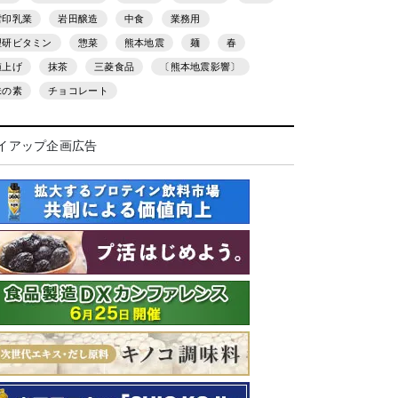
雪印乳業
岩田醸造
中食
業務用
理研ビタミン
惣菜
熊本地震
麺
春
値上げ
抹茶
三菱食品
〔熊本地震影響〕
味の素
チョコレート
イアップ企画広告