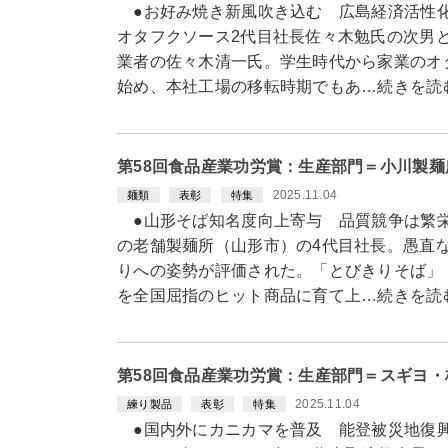
●お好み焼き新風吹き込む 広島経済活性化
オタフクソース2代目社長佐々木勉氏の次男
業者の佐々木清一氏。学生時代から家業のオ
始め、本社工場の移転時期でもあ…続きを読
第58回食品産業功労賞：生産部門＝小川製
2025.11.04
麺類
表彰
特集
●山形そば知名度向上寄与 品質競争は繁栄
の老舗製麺所（山形市）の4代目社長。愚直
りへの姿勢が評価された。「とびきりそば」
を全国屈指のヒット商品に育て上…続きを読
第58回食品産業功労賞：生産部門＝スギヨ
2025.11.04
練り製品
表彰
特集
●国内外にカニカマを普及 能登被災地復