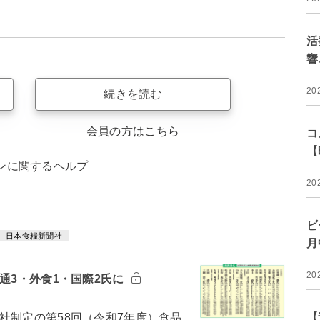
活
響
20
続きを読む
会員の方はこちら
コ
【
ンに関するヘルプ
20
ビ
日本食糧新聞社
月
20
通3・外食1・国際2氏に
制定の第58回（令和7年度）食品
【