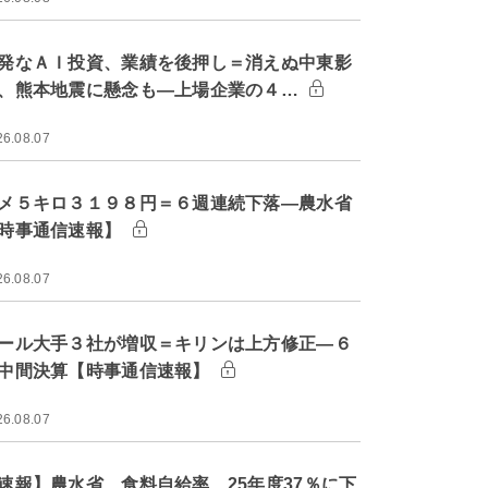
発なＡＩ投資、業績を後押し＝消えぬ中東影
、熊本地震に懸念も―上場企業の４…
26.08.07
メ５キロ３１９８円＝６週連続下落―農水省
時事通信速報】
26.08.07
ール大手３社が増収＝キリンは上方修正―６
中間決算【時事通信速報】
26.08.07
速報】農水省、食料自給率 25年度37％に下