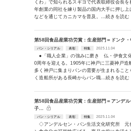
くわ」で知られるスギヨで代表取締役会長を務
年創業の同社を練り製品の国内大手に押し上
などを通じてカニカマを普及。…続きを読む
第58回食品産業功労賞：生産部門＝ドンク
2025.11.04
パン・シリアル
表彰
特集
●「職人企業」の強みに磨き 仏・伊食文化
0周年を迎える。1905年に神戸に三菱神戸
多く神戸に集まりパンの需要が生まれること
く造船所がある長崎からパン職…続きを読む
第58回食品産業功労賞：生産部門＝アンデ
子…
2025.11.04
パン・シリアル
表彰
特集
◇アンデルセン・パン生活文化研究所 元