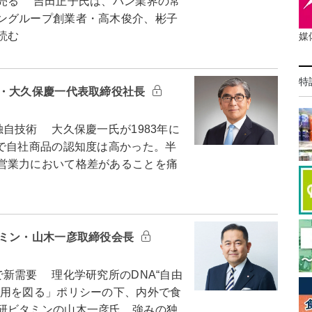
売る 吉田正子氏は、パン業界の常
ングループ創業者・高木俊介、彬子
読む
媒
特
イ・大久保慶一代表取締役社長
自技術 大久保慶一氏が1983年に
果で自社商品の認知度は高かった。半
営業力において格差があることを痛
タミン・山木一彦取締役会長
新需要 理化学研究所のDNA“自由
利用を図る」ポリシーの下、内外で食
研ビタミンの山木一彦氏。強みの独