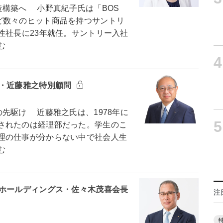
構築へ 小野真紀子氏は「BOS
ど数々のヒット商品を持つサントリ
性社長に23年就任。サントリー入社
む
4
ン・近藤雅之特別顧問
先駆け 近藤雅之氏は、1978年に
5
されたのは経理部だった。学生のこ
理の仕事が分からない中で社会人生
む
クホールディングス・佐々木茂喜会長
注