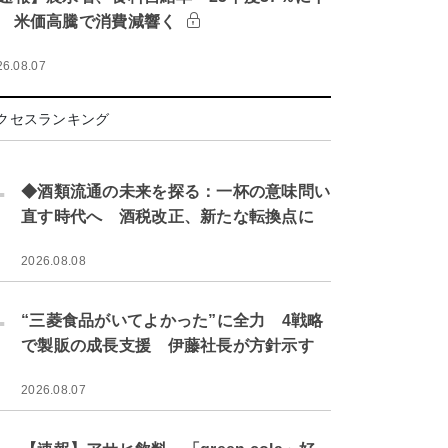
 米価高騰で消費減響く
26.08.07
クセスランキング
.
◆酒類流通の未来を探る：一杯の意味問い
直す時代へ 酒税改正、新たな転換点に
2026.08.08
.
“三菱食品がいてよかった”に全力 4戦略
で製販の成長支援 伊藤社長が方針示す
2026.08.07
.