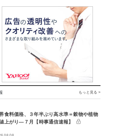
報
もっと見る >
界食料価格、３年半ぶり高水準＝穀物や植物
値上がり―７月【時事通信速報】
26.08.08