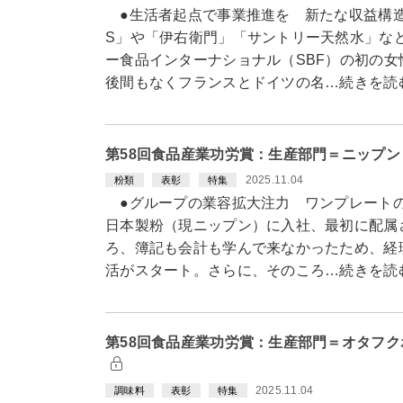
●生活者起点で事業推進を 新たな収益構造
S」や「伊右衛門」「サントリー天然水」な
ー食品インターナショナル（SBF）の初の女
後間もなくフランスとドイツの名…続きを読
第58回食品産業功労賞：生産部門＝ニップ
2025.11.04
粉類
表彰
特集
●グループの業容拡大注力 ワンプレートの
日本製粉（現ニップン）に入社、最初に配属
ろ、簿記も会計も学んで来なかったため、経
活がスタート。さらに、そのころ…続きを読
第58回食品産業功労賞：生産部門＝オタフ
2025.11.04
調味料
表彰
特集