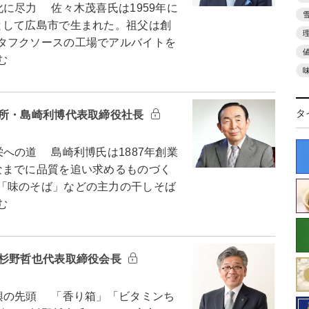
に尽力 佐々木茂喜氏は1959年に
として広島市で生まれた。祖父は創
タフクソースの工場でアルバイトを
む
タ
麺所・島崎利博代表取締役社長
への道 島崎利博氏は1887年創業
なまでに品質を追い求めるものづく
「味のそば」などの主力の干しそば
む
・杉野哲也代表取締役会長
興の先頭 「香り箱」「ビタミンち