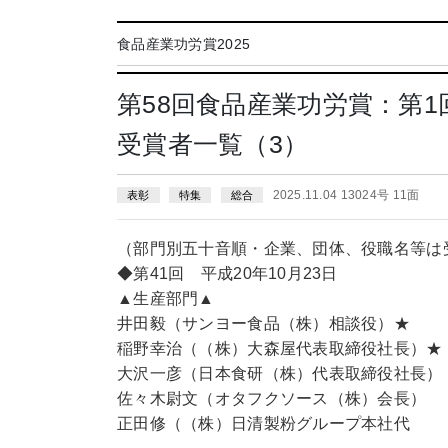
食品産業功労賞2025
第58回食品産業功労賞：第1
受賞者一覧（3）
2025.11.04 13024号 11面
表彰
特集
総合
（部門別五十音順・企業、団体、役職名等は
◆第41回 平成20年10月23日
▲生産部門▲
井田毅（サンヨー食品（株）相談役）★
稲野幸治（（株）大森屋代表取締役社長）★
大沢一彦（日本食研（株）代表取締役社長）
佐々木尉文（オタフクソース（株）会長）
正田修（（株）日清製粉グループ本社代