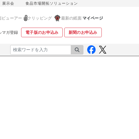
展示会
食品市場開拓ソリューション
面ビューアー
クリッピング
最新の紙面
マイページ
ルマガ登録
電子版のお申込み
新聞のお申込み
検索