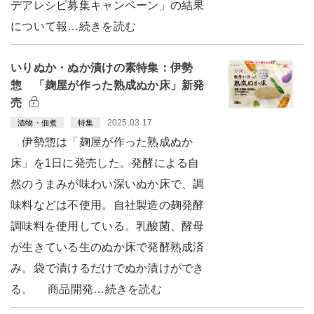
デアレシピ募集キャンペーン」の結果
について報…続きを読む
いりぬか・ぬか漬けの素特集：伊勢
惣 「麹屋が作った熟成ぬか床」新発
売
2025.03.17
漬物・佃煮
特集
伊勢惣は「麹屋が作った熟成ぬか
床」を1日に発売した。発酵による自
然のうまみが味わい深いぬか床で、調
味料などは不使用。自社製造の麹発酵
調味料を使用している。乳酸菌、酵母
が生きている生のぬか床で発酵熟成済
み。袋で漬けるだけでぬか漬けができ
る。 商品開発…続きを読む