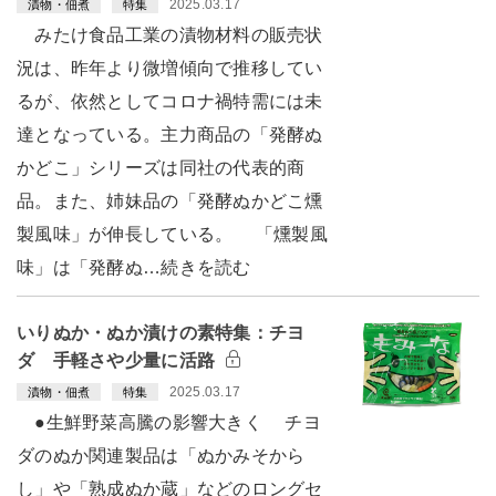
2025.03.17
漬物・佃煮
特集
みたけ食品工業の漬物材料の販売状
況は、昨年より微増傾向で推移してい
るが、依然としてコロナ禍特需には未
達となっている。主力商品の「発酵ぬ
かどこ」シリーズは同社の代表的商
品。また、姉妹品の「発酵ぬかどこ燻
製風味」が伸長している。 「燻製風
味」は「発酵ぬ…続きを読む
いりぬか・ぬか漬けの素特集：チヨ
ダ 手軽さや少量に活路
2025.03.17
漬物・佃煮
特集
●生鮮野菜高騰の影響大きく チヨ
ダのぬか関連製品は「ぬかみそから
し」や「熟成ぬか蔵」などのロングセ