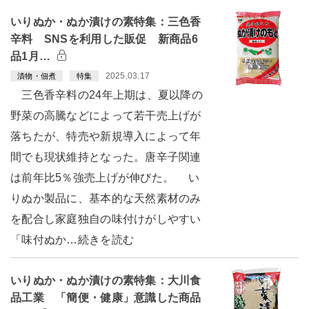
いりぬか・ぬか漬けの素特集：三色香
辛料 SNSを利用した販促 新商品6
品1月…
2025.03.17
漬物・佃煮
特集
三色香辛料の24年上期は、夏以降の
野菜の高騰などによって若干売上げが
落ちたが、特売や新規導入によって年
間でも現状維持となった。唐辛子関連
は前年比5％強売上げが伸びた。 い
りぬか製品に、基本的な天然素材のみ
を配合し家庭独自の味付けがしやすい
「味付ぬか…続きを読む
いりぬか・ぬか漬けの素特集：大川食
品工業 「簡便・健康」意識した商品