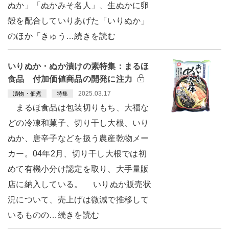
ぬか」「ぬかみそ名人」、生ぬかに卵
殻を配合していりあげた「いりぬか」
のほか「きゅう…続きを読む
いりぬか・ぬか漬けの素特集：まるほ
食品 付加価値商品の開発に注力
2025.03.17
漬物・佃煮
特集
まるほ食品は包装切りもち、大福な
どの冷凍和菓子、切り干し大根、いり
ぬか、唐辛子などを扱う農産乾物メー
カー。04年2月、切り干し大根では初
めて有機小分け認定を取り、大手量販
店に納入している。 いりぬか販売状
況について、売上げは微減で推移して
いるものの…続きを読む