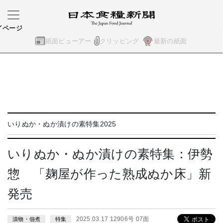
イページ
紙面ビューアー
クリッピング
最新の紙面
いりぬか・ぬか漬けの素特集2025
いりぬか・ぬか漬けの素特集：伊勢
惣 「麹屋が作った熟成ぬか床」新
発売
2025.03.17 12906号 07面
漬物・佃煮
特集