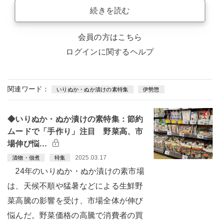
続きを読む
会員の方はこちら
ログインに関するヘルプ
関連ワード：
いりぬか・ぬか漬けの素特集
伊勢惣
◆いりぬか・ぬか漬けの素特集：節約
ムードで「手作り」注目 野菜高、市
場伸び悩…
2025.03.17
漬物・佃煮
特集
24年のいりぬか・ぬか漬けの素市場
は、天候不順や猛暑などによる生鮮野
菜高騰の影響を受け、市場全体が伸び
悩んだ。野菜価格の高騰で消費者の買