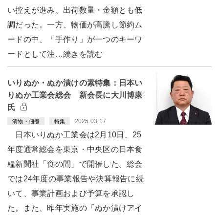
い控えが進み、出荷数量・金額とも低
調だった。一方、物価が高騰し節約ム
ードの中、「手作り」が一つのキーワ
ードとして注…続きを読む
いりぬか・ぬか漬けの素特集：日本い
りぬか工業会総会 新会長に大川博康
氏
2025.03.17
漬物・佃煮
特集
日本いりぬか工業会は2月10日、25
年度通常総会を東京・中央区の日本食
糧新聞社「食の間」で開催した。総会
では24年度の事業報告や決算報告に続
いて、事業計画および予算を承認し
た。また、昨年実施の「ぬか漬けアイ