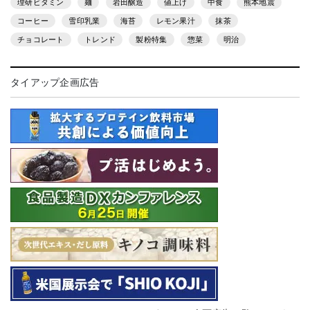
理研ビタミン
麺
岩田醸造
値上げ
中食
熊本地震
コーヒー
雪印乳業
海苔
レモン果汁
抹茶
チョコレート
トレンド
製粉特集
惣菜
明治
タイアップ企画広告