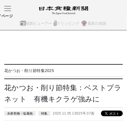
イページ
紙面ビューアー
クリッピング
最新の紙面
花かつお・削り節特集2025
花かつお・削り節特集：ベストプラ
ネット 有機キクラゲ強みに
2025.11.05 13025号 07面
水産乾物・塩蔵他
特集