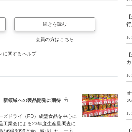
【
続きを読む
行
16
会員の方はこちら
ンに関するヘルプ
【
カ
16
オ
 新領域への製品開発に期待
ス
15
ズドライ（FD）成型食品を中心に
品工業会による23年度生産量調査に
減の6億3099万食に減少した。一方
〔