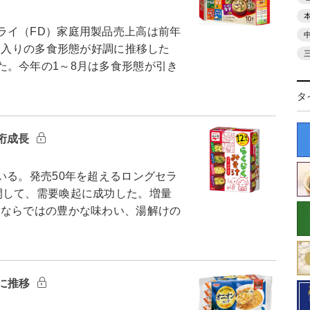
イ（FD）家庭用製品売上高は前年
0食入りの多食形態が好調に推移した
た。今年の1～8月は多食形態が引き
タ
桁成長
いる。発売50年を超えるロングセラ
開して、需要喚起に成功した。増量
Dならではの豊かな味わい、湯解けの
に推移