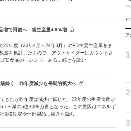
ー
14
増で回復へ 総生産量4.6％増
ア
3年度（23年4月～24年3月）のFD主要生産量をま
1
告数量を集計したもので、アウトサイダーはカウントさ
にFD食品のトレンド、ある…続きを読む
構築続く 昨年度減少も長期的拡大へ
2
てきたが昨年度は減少に転じた。22年度の生産食数が
6.1％減の6億3099万食となった。この要因はエネルギ
の価格改定や一部製品…続きを読む
3