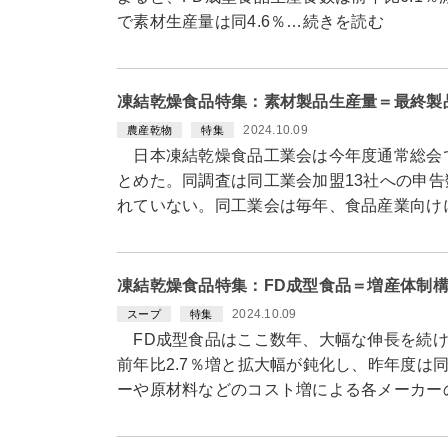
で素材生産量は同4.6％…続きを読む
凍結乾燥食品特集：素材製品生産量＝最終製品
2024.10.09
農産乾物
特集
日本凍結乾燥食品工業会は今年度通常総会で2
とめた。同調査は同工業会加盟13社への申
れていない。同工業会は毎年、食品産業向け
凍結乾燥食品特集：FD成型食品＝増産体制
2024.10.09
スープ
特集
FD成型食品はここ数年、大幅な伸長を続け
前年比2.7％増と拡大幅が鈍化し、昨年度は同
ーや原材料などのコスト増による各メーカー