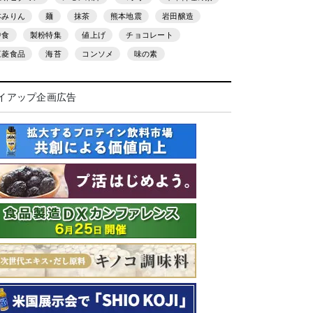
本みりん
麺
抹茶
熊本地震
岩田醸造
中食
製粉特集
値上げ
チョコレート
三菱食品
海苔
コンソメ
味の素
イアップ企画広告