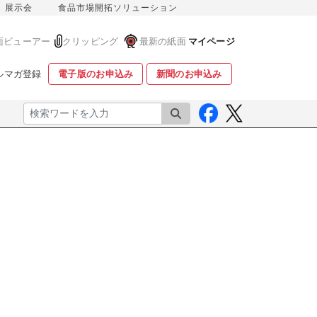
展示会
食品市場開拓ソリューション
面ビューアー
クリッピング
最新の紙面
マイページ
ルマガ登録
電子版のお申込み
新聞のお申込み
検索