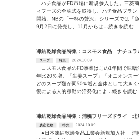
ハチ食品がFD市場に新規参入した。三菱商
ィフーズの全株式を取得し、ハチ食品ブラン
開始。NBの「一杯の贅沢」シリーズでは「
9月2日に発売し、11月からは…続きを読む
凍結乾燥食品特集：コスモス食品 ナチュラ
2024.10.09
スープ
特集
コスモス食品のFD事業はこの1年間で味噌
年比20％増、「生姜スープ」「オニオンス
どのスープ類が同50％増と全体として大き
復による人的移動の活発化によ…続きを読む
凍結乾燥食品特集：浦幌フリーズドライ 北
2024.10.09
農産乾物
特集
●日本凍結乾燥食品工業会新規加入社 浦