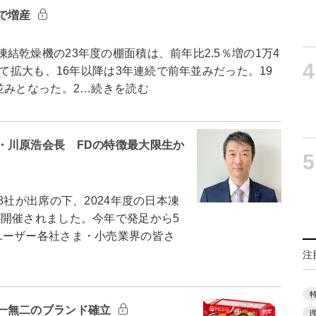
で増産
乾燥機の23年度の棚面積は、前年比2.5％増の1万4
4
して拡大も、16年以降は3年連続で前年並みだった。19
並みとなった。2…続きを読む
・川原浩会長 FDの特徴最大限生か
5
社が出席の下、2024年度の日本凍
が開催されました。今年で発足から5
ユーザー各社さま・小売業界の皆さ
注
一無二のブランド確立