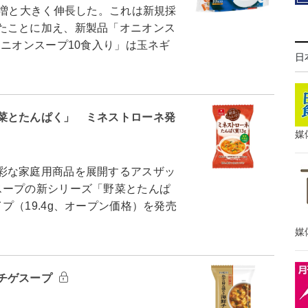
％増と大きく伸長した。これは新規採
たことに加え、新製品「オニオンス
ニオンスープ10食入り」は玉ネギ
日
菜とたんぱく」 ミネストローネ発
媒
彩な家庭用商品を展開するアスザッ
スープの新シリーズ「野菜とたんぱ
プ（19.4g、オープン価格）を発売
媒
チゲスープ