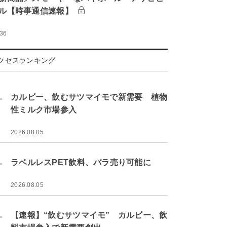
ル【時事通信速報】
:36
クセスランキング
.
カルビー、飲むサツマイモで新需要 植物
性ミルク市場参入
2026.08.05
.
ラベルレスPET飲料、バラ売り可能に
2026.08.05
.
【速報】“飲むサツマイモ” カルビー、飲