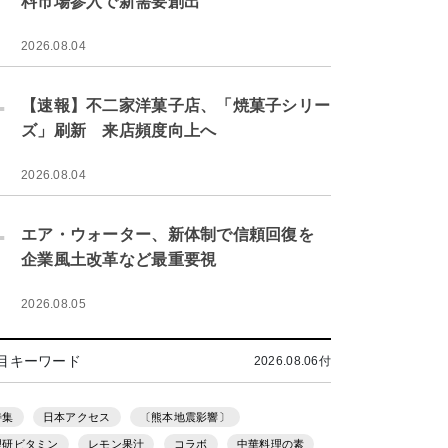
料市場参入で新需要創出
2026.08.04
.
【速報】不二家洋菓子店、「焼菓子シリー
ズ」刷新 来店頻度向上へ
2026.08.04
.
エア・ウォーター、新体制で信頼回復を
企業風土改革など最重要視
2026.08.05
目キーワード
2026.08.06付
特集
日本アクセス
〔熊本地震影響〕
理研ビタミン
レモン果汁
コラボ
中華料理の素