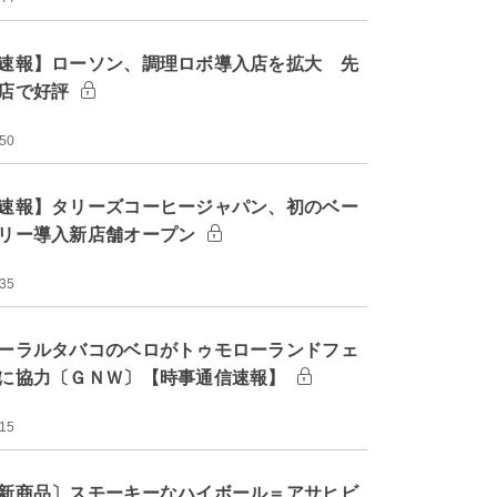
速報】ローソン、調理ロボ導入店を拡大 先
店で好評
:50
速報】タリーズコーヒージャパン、初のベー
リー導入新店舗オープン
:35
ーラルタバコのベロがトゥモローランドフェ
に協力〔ＧＮＷ〕【時事通信速報】
:15
新商品〕スモーキーなハイボール＝アサヒビ