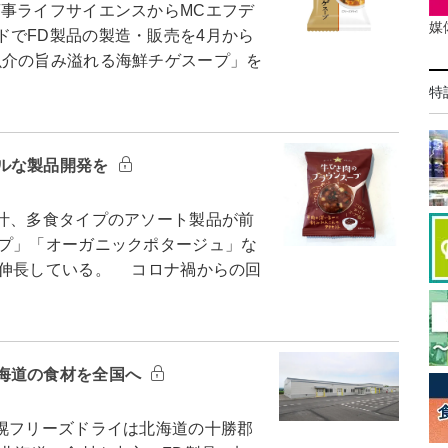
事ライフサイエンスからMCエフデ
媒
ドでFD製品の製造・販売を4月から
魚介の旨み溢れる海鮮チゲスープ」を
特
ルな製品開発を
汁、多食タイプのアソート製品が前
ープ」「オーガニックポタージュ」な
く伸長している。 コロナ禍からの回
海道の食材を全国へ
幌フリーズドライは北海道の十勝郡