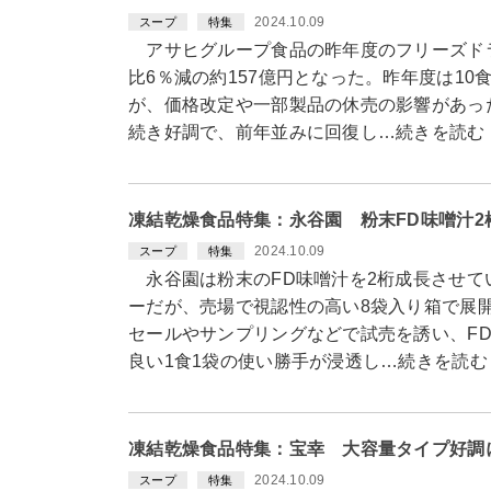
2024.10.09
スープ
特集
アサヒグループ食品の昨年度のフリーズドラ
比6％減の約157億円となった。昨年度は1
が、価格改定や一部製品の休売の影響があっ
続き好調で、前年並みに回復し…続きを読む
凍結乾燥食品特集：永谷園 粉末FD味噌汁2
2024.10.09
スープ
特集
永谷園は粉末のFD味噌汁を2桁成長させて
ーだが、売場で視認性の高い8袋入り箱で展
セールやサンプリングなどで試売を誘い、F
良い1食1袋の使い勝手が浸透し…続きを読む
凍結乾燥食品特集：宝幸 大容量タイプ好調
2024.10.09
スープ
特集