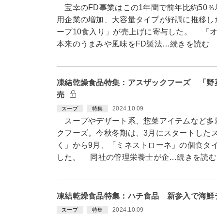
宝幸のFD事業はこの1年間で前年比約50
用企業の増加、大容量タイプが好調に推移し
ープ10食入り」が売上げに寄与した。 「オ
本来のうまみや風味をFD製法…続きを読む
凍結乾燥食品特集：アスザックフーズ 「野
売
2024.10.09
スープ
特集
スープやデザート系、惣菜アイテムなど多
クフーズ。今秋冬期は、3月にスタートした
く」から9月、「ミネストローネ」の個食タイ
した。 同社の管理栄養士が企…続きを読む
凍結乾燥食品特集：ハチ食品 新参入で海鮮
2024.10.09
スープ
特集