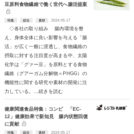
豆原料食物繊維で働く世代へ腸活提案
2024.05.17
特集
総合
素材
◇各社の取り組み 腸内環境を整
え、身体全体に良い影響を与える「腸
活」が広く一般に浸透し、食物繊維の
摂取に対する注目度が高まる中、太陽
化学は「グァー豆」を原料とする食物
繊維（グアーガム分解物＝PHGG）の
機能性に関する研究や素材の開発に注
力している。…続きを読む
健康関連食品特集：コンビ 「EC-
12」健康効果で新知見 腸内状態回復
に貢献
2024.05.17
特集
総合
素材