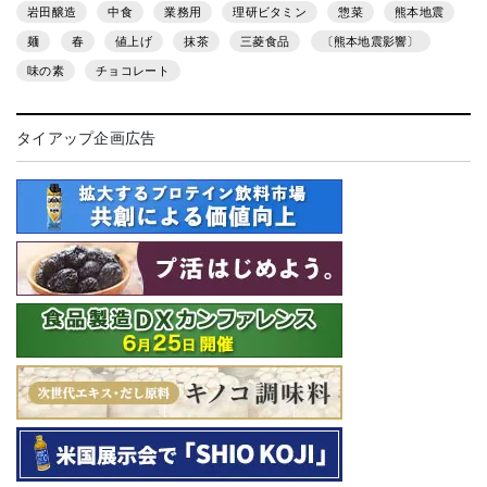
岩田醸造
中食
業務用
理研ビタミン
惣菜
熊本地震
麺
春
値上げ
抹茶
三菱食品
〔熊本地震影響〕
味の素
チョコレート
タイアップ企画広告