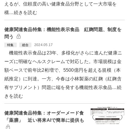
えるが、信頼度の高い健康食品分野として一大市場を
構…続きを読む
健康関連食品特集：機能性表示食品 紅麹問題、制度を
問う
2024.05.17
特集
総合
機能性表示食品は23年、多様化がさらに進んだ健康ニ
ーズに明確なヘルスクレームで対応した。市場規模は金
額ベースで前年比2桁増で、5500億円を超える規模（本
紙推定）に到達。一方、今春は小林製薬の紅麹（紅麹含
有サプリメント）問題に端を発する機能性表示食品…続
きを読む
健康関連食品特集：オーダーメード食
「薬膳」 近い将来AIで簡単に提供も