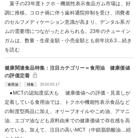
菓子の23年度トクホ・機能性表示食品ガム市場は、好
調に推移。コロナ禍に伴う歯科通院抑制を受け、消費者
のセルフメディケーション意識が高まり、デンタル系ガ
ムの需要増につながったとみられる。23年のチューイン
ガムは、数量・生産金額・小売金額とも前年比6.3…続き
を読む
健康関連食品特集：注目カテゴリー＝食用油 健康価値
の評価定着
2024.05.17
食用油
特集
●MCTの認知度拡大も 健康価値への評価・見直しが
定着している食用油では、トクホや機能性表示食品など
の制度型商品に加え、オリーブオイルやこめ油、アマニ
油、エゴマ油なども原料由来での健康価値で存在感を高
めている。加えて、注目の高いMCT（中鎖脂肪酸油…続