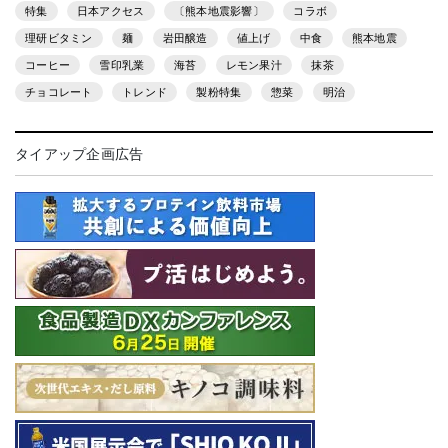
特集
日本アクセス
〔熊本地震影響〕
コラボ
理研ビタミン
麺
岩田醸造
値上げ
中食
熊本地震
コーヒー
雪印乳業
海苔
レモン果汁
抹茶
チョコレート
トレンド
製粉特集
惣菜
明治
タイアップ企画広告