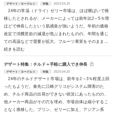
2025.04.25
デザート・ヨーグルト
特集
24年の常温（ドライ）ゼリー市場は、ほぼ横ばいで推
移したとされるが、メーカーによっては前年比2～5％増
ほどで伸長したという肌感覚が強いようだ。年初の価格
改定で消費意欲の減退が危ぶまれたものの、年間を通じ
ての高温などで需要が拡大。フルーツ果実をそのまま…
続きを読む
デザート特集：チルド＝手軽に購入でき伸長
2025.04.25
デザート・ヨーグルト
特集
24年のチルドデザート市場は、前年を2～3％程度上回
ったもようだ。春先に江崎グリコがシステム障害のた
め、チルド商品の出荷ができない状況にあったものの、
他メーカー商品がその穴を埋め、市場自体は縮小するこ
となく推移した。プリン、ゼリーに加え、アジアン系