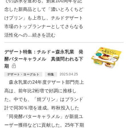
での訴求を進める。創業100周年を記
念した新商品として「濃いとろくちど
けプリン」も上市し、チルドデザート
市場のトップランナーとしてさらなる
活性化への…続きを読む
デザート特集：チルド＝森永乳業 発
酵バターキャラメル 真価問われる下
期
2025.04.25
デザート・ヨーグルト
特集
森永乳業の24年度デザート部門売上
高は、前年比2桁増で好調に推移し
た。中でも、「焼プリン」はブランド
計で同30％増を達成。昨秋投入した
「同発酵バターキャラメル」が新規ユ
ーザー獲得などに貢献した。25年下期