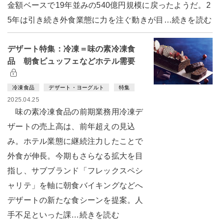
金額ベースで19年並みの540億円規模に戻ったようだ。2
5年は引き続き外食業態に力を注ぐ動きが目…続きを読む
デザート特集：冷凍＝味の素冷凍食
品 朝食ビュッフェなどホテル需要
冷凍食品
デザート・ヨーグルト
特集
2025.04.25
味の素冷凍食品の前期業務用冷凍デ
ザートの売上高は、前年超えの見込
み。ホテル業態に継続注力したことで
外食が伸長。今期もさらなる拡大を目
指し、サブブランド「フレックスペシ
ャリテ」を軸に朝食バイキングなどへ
デザートの新たな食シーンを提案。人
手不足といった課…続きを読む