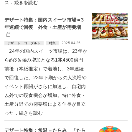
ス…続きを読む
デザート特集：国内スイーツ市場＝3
年連続で回復 外食・土産が需要増
2025.04.25
デザート・ヨーグルト
特集
24年の国内スイーツ市場は、23年か
ら約3％強の増加となる1兆4500億円
前後（本紙推定）で着地し、3年連続
で回復した。23年下期からの人流増や
イベント再開がさらに加速し、自宅内
以外での喫食機会が増加。特に外食・
土産分野での需要増による伸長が目立
った…続きを読む
デザート特集：常温＝たらみ 「たら