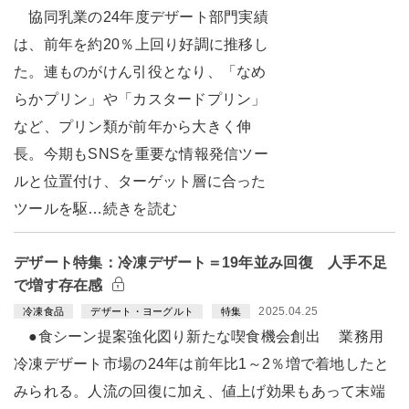
協同乳業の24年度デザート部門実績
は、前年を約20％上回り好調に推移し
た。連ものがけん引役となり、「なめ
らかプリン」や「カスタードプリン」
など、プリン類が前年から大きく伸
長。今期もSNSを重要な情報発信ツー
ルと位置付け、ターゲット層に合った
ツールを駆…続きを読む
デザート特集：冷凍デザート＝19年並み回復 人手不足
で増す存在感
2025.04.25
冷凍食品
デザート・ヨーグルト
特集
●食シーン提案強化図り新たな喫食機会創出 業務用
冷凍デザート市場の24年は前年比1～2％増で着地したと
みられる。人流の回復に加え、値上げ効果もあって末端