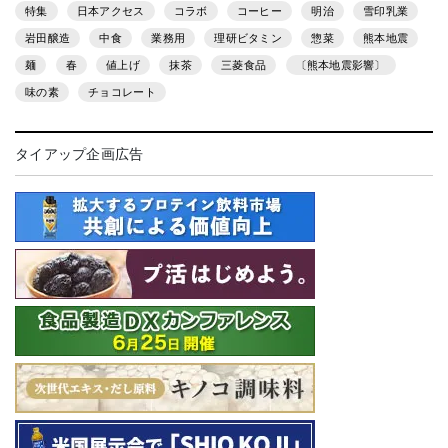
特集
日本アクセス
コラボ
コーヒー
明治
雪印乳業
岩田醸造
中食
業務用
理研ビタミン
惣菜
熊本地震
麺
春
値上げ
抹茶
三菱食品
〔熊本地震影響〕
味の素
チョコレート
タイアップ企画広告