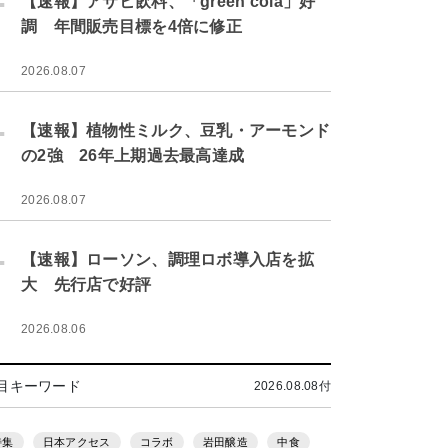
【速報】アサヒ飲料、「green cola」好
調 年間販売目標を4倍に修正
2026.08.07
.
【速報】植物性ミルク、豆乳・アーモンド
の2強 26年上期過去最高達成
2026.08.07
.
【速報】ローソン、調理ロボ導入店を拡
大 先行店で好評
2026.08.06
目キーワード
2026.08.08付
特集
日本アクセス
コラボ
岩田醸造
中食