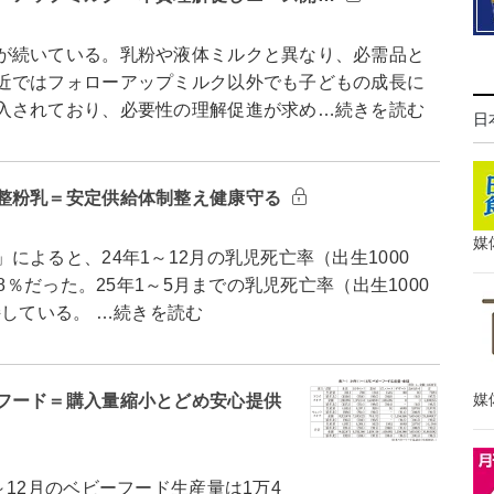
が続いている。乳粉や液体ミルクと異なり、必需品と
近ではフォローアップミルク以外でも子どもの成長に
入されており、必要性の理解促進が求め…続きを読む
日
整粉乳＝安定供給体制整え健康守る
媒
よると、24年1～12月の乳児死亡率（出生1000
8％だった。25年1～5月までの乳児死亡率（出生1000
持している。 …続きを読む
媒
フード＝購入量縮小とどめ安心提供
12月のベビーフード生産量は1万4