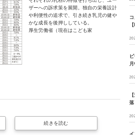
それぞれの乳粉の特徴を打ち出し、ユー
ザーへの訴求策を展開。独自の栄養設計
や利便性の追求で、引き続き乳児の健や
コ
かな成長を後押ししている。
【
厚生労働省（現在はこども家
20
ビ
月
20
【
落
20
続きを読む
イ