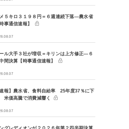
メ５キロ３１９８円＝６週連続下落―農水省
時事通信速報】
26.08.07
ール大手３社が増収＝キリンは上方修正―６
中間決算【時事通信速報】
26.08.07
速報】農水省、食料自給率 25年度37％に下
 米価高騰で消費減響く
26.08.07
ングレディオンが２０２６年第２四半期決算