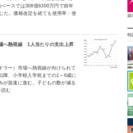
ベースでは308億6300万円で前年
に転じた。価格改定を経ても使用率・使
媒
特
場へ熱視線 1人当たりの支出上昇
ドラー）市場へ熱視線が向けられて
以降、小学校入学前までの1～6歳に
みが急速に進む。子どもの数が減る
を読む