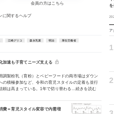
会員の方はこちら
を
ンに関するヘルプ
20
ア
集
江崎グリコ
森永乳業
明治
厚生労働省
1
化加速も子育てニーズ支える
用調製粉乳（育粉）とベビーフードの両市場はダウン
2
への積極参加など、令和の育児スタイルの定着も並行
信頼は高まっている。1年で切り替わる…続きを読む
消費＝育児スタイル変容で内需増
3