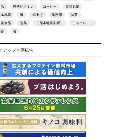
明治
理研ビタミン
コーヒー
雪印乳業
熊本地震
麺
値上げ
業務用
抹茶
三菱食品
惣菜
〔熊本地震影響〕
チョコレート
海苔
春
イアップ企画広告