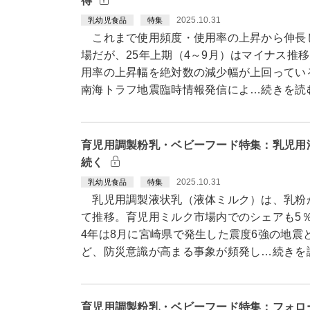
得
2025.10.31
乳幼児食品
特集
これまで使用頻度・使用率の上昇から伸長
場だが、25年上期（4～9月）はマイナス推
用率の上昇幅を絶対数の減少幅が上回っている
南海トラフ地震臨時情報発信によ…続きを読
育児用調製粉乳・ベビーフード特集：乳児用
続く
2025.10.31
乳幼児食品
特集
乳児用調製液状乳（液体ミルク）は、乳粉
て推移。育児用ミルク市場内でのシェアも5
4年は8月に宮崎県で発生した震度6強の地震
ど、防災意識が高まる事象が頻発し…続きを
育児用調製粉乳・ベビーフード特集：フォロ