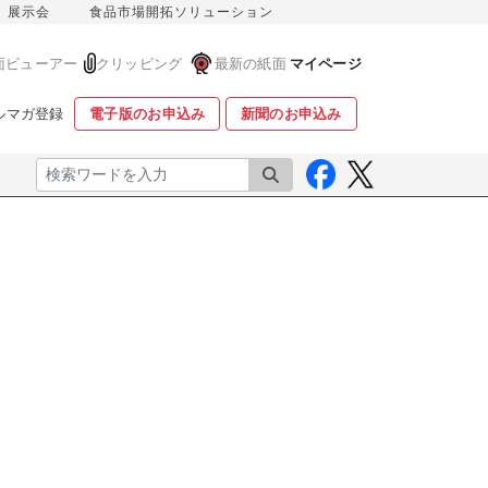
展示会
食品市場開拓ソリューション
面ビューアー
クリッピング
最新の紙面
マイページ
ルマガ登録
電子版のお申込み
新聞のお申込み
検索