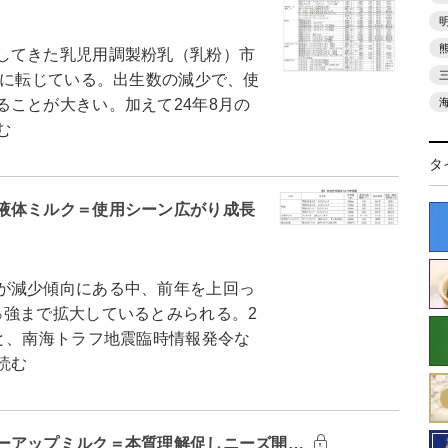
してきた乳児用調製粉乳（乳粉）市
移に転じている。出生数の減少で、使
ことが大きい。加えて24年8月の
む
タ
液体ミルク＝使用シーン広がり成長
が減少傾向にある中、前年を上回っ
％強まで拡大しているとみられる。2
と、南海トラフ地震臨時情報発令な
読む
ーアップミルク＝本質理解促しニーズ開…