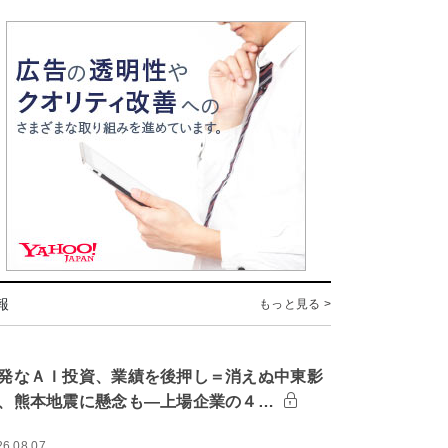
報
もっと見る >
発なＡＩ投資、業績を後押し＝消えぬ中東影
、熊本地震に懸念も―上場企業の４…
26.08.07