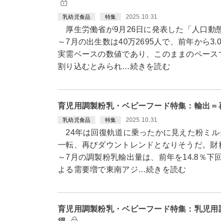
2025.10.31
乳幼児食品
特集
厚生労働省が9月26日に発表した「人口動態
～7月の出生数は40万2695人で、前年から
実需ベースの数値であり、このままのペースで
割り込むとみられ…続きを読む
育児用調製粉乳・ベビーフード特集：輸出＝再
2025.10.31
乳幼児食品
特集
24年は回復軌道に乗ったかに見えた粉ミル
一転、再びダウントレンドとなりそうだ。財務
～7月の調製粉乳輸出量は、前年を14.8％下回
よる需要増で東南アジ…続きを読む
育児用調製粉乳・ベビーフード特集：乳児用