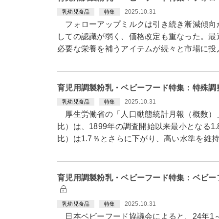
2025.10.31
乳幼児食品
特集
フォローアップミルクは引き続き漸減傾向
しての認識が弱く、価格改定も重なった。最
必要な栄養を補うアイテムが続々と市場に投
育児用調製粉乳・ベビーフード特集：特殊調
2025.10.31
乳幼児食品
特集
厚生労働省の「人口動態統計月報（概数）」に
比）は、1899年の調査開始以来最小となる1.
比）は1.7％とさらに下がり、高い水準を維
育児用調製粉乳・ベビーフード特集：ベビー
2025.10.31
乳幼児食品
特集
日本ベビーフード協議会によると、24年1～