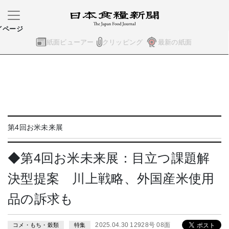
イページ
紙面ビューアー
クリッピング
最新の紙面
第4回お米未来展
◆第4回お米未来展：目立つ課題解
決型提案 川上戦略、外国産米使用
品の訴求も
2025.04.30 12928号 08面
コメ・もち・穀類
特集