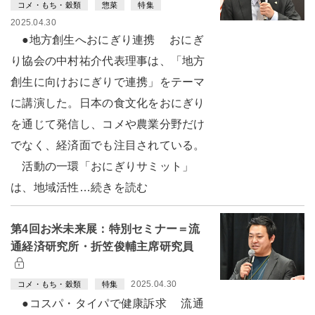
コメ・もち・穀類
惣菜
特集
2025.04.30
●地方創生へおにぎり連携 おにぎ
り協会の中村祐介代表理事は、「地方
創生に向けおにぎりで連携」をテーマ
に講演した。日本の食文化をおにぎり
を通じて発信し、コメや農業分野だけ
でなく、経済面でも注目されている。
活動の一環「おにぎりサミット」
は、地域活性…続きを読む
第4回お米未来展：特別セミナー＝流
通経済研究所・折笠俊輔主席研究員
2025.04.30
コメ・もち・穀類
特集
●コスパ・タイパで健康訴求 流通