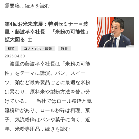
需要喚…続きを読む
第4回お米未来展：特別セミナー＝波
里・藤波孝幸社長 「米粉の可能性」
拡大図る
粉類
コメ・もち・穀類
特集
2025.04.30
波里の藤波孝幸社長は「米粉の可能
性」をテーマに講演。パン、スイー
ツ、麺など最終製品ごとに最適な米粉
は異なり、原料米や製粉方法を使い分
けている。 当社ではロール粉砕と気
流粉砕があり、ロール粉砕は料理、菓
子、気流粉砕はパンや菓子に向く。近
年、米粉専用品…続きを読む