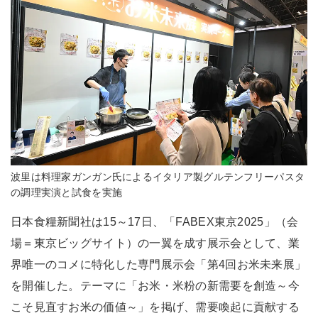
波里は料理家ガンガン氏によるイタリア製グルテンフリーパスタ
の調理実演と試食を実施
日本食糧新聞社は15～17日、「FABEX東京2025」（会
場＝東京ビッグサイト）の一翼を成す展示会として、業
界唯一のコメに特化した専門展示会「第4回お米未来展」
を開催した。テーマに「お米・米粉の新需要を創造～今
こそ見直すお米の価値～」を掲げ、需要喚起に貢献する