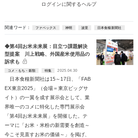
ログインに関するヘルプ
関連ワード：
ファベックス
神明
波里
日本食糧新聞社
◆第4回お米未来展：目立つ課題解決
型提案 川上戦略、外国産米使用品の
訴求も
2025.04.30
コメ・もち・穀類
特集
日本食糧新聞社は15～17日、「FAB
EX東京2025」（会場＝東京ビッグサ
イト）の一翼を成す展示会として、業
界唯一のコメに特化した専門展示会
「第4回お米未来展」を開催した。テ
ーマに「お米・米粉の新需要を創造～
今こそ見直すお米の価値～」を掲げ、