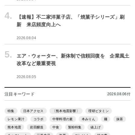
4.
【速報】不二家洋菓子店、「焼菓子シリーズ」刷
新 来店頻度向上へ
2026.08.04
5.
エア・ウォーター、新体制で信頼回復を 企業風土
改革など最重要視
2026.08.05
注目キーワード
2026.08.06付
特集
日本アクセス
〔熊本地震影響〕
理研ビタミン
レモン果汁
コラボ
中華料理の素
本みりん
麺
抹茶
熊本地震
岩田醸造
中食
製粉特集
値上げ