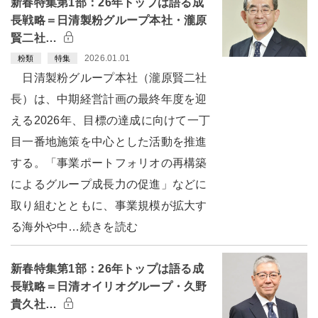
新春特集第1部：26年トップは語る成
長戦略＝日清製粉グループ本社・瀧原
賢二社…
2026.01.01
粉類
特集
日清製粉グループ本社（瀧原賢二社
長）は、中期経営計画の最終年度を迎
える2026年、目標の達成に向けて一丁
目一番地施策を中心とした活動を推進
する。「事業ポートフォリオの再構築
によるグループ成長力の促進」などに
取り組むとともに、事業規模が拡大す
る海外や中…続きを読む
新春特集第1部：26年トップは語る成
長戦略＝日清オイリオグループ・久野
貴久社…