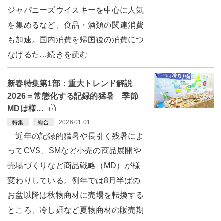
ジャパニーズウイスキーを中心に人気
を集めるなど、食品・酒類の関連消費
も加速。国内消費を帰国後の消費につ
なげるた…続きを読む
新春特集第1部：重大トレンド解説
2026＝常態化する記録的猛暑 季節
MDは様…
2026.01.01
特集
総合
近年の記録的猛暑や長引く残暑によ
ってCVS、SMなど小売の商品展開や
売場づくりなど商品戦略（MD）が様
変わりしている。例年では8月半ばの
お盆以降は秋物商材に売場を転換する
ところ、冷し麺など夏物商材の販売期