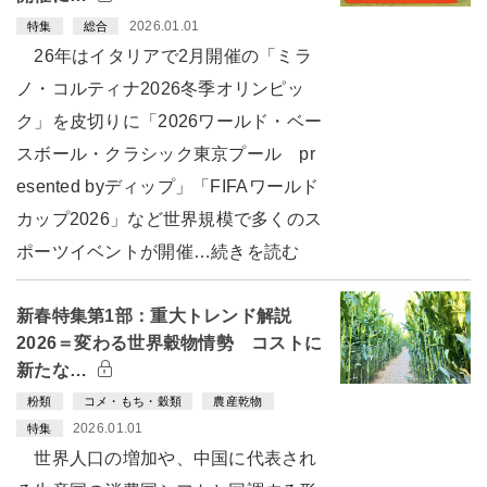
2026.01.01
特集
総合
26年はイタリアで2月開催の「ミラ
ノ・コルティナ2026冬季オリンピッ
ク」を皮切りに「2026ワールド・ベー
スボール・クラシック東京プール pr
esented byディップ」「FIFAワールド
カップ2026」など世界規模で多くのス
ポーツイベントが開催…続きを読む
新春特集第1部：重大トレンド解説
2026＝変わる世界穀物情勢 コストに
新たな…
粉類
コメ・もち・穀類
農産乾物
2026.01.01
特集
世界人口の増加や、中国に代表され