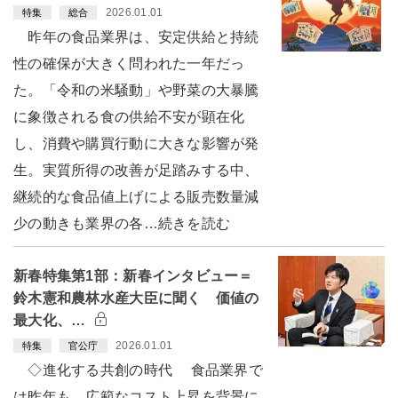
2026.01.01
特集
総合
昨年の食品業界は、安定供給と持続
性の確保が大きく問われた一年だっ
た。「令和の米騒動」や野菜の大暴騰
に象徴される食の供給不安が顕在化
し、消費や購買行動に大きな影響が発
生。実質所得の改善が足踏みする中、
継続的な食品値上げによる販売数量減
少の動きも業界の各…続きを読む
新春特集第1部：新春インタビュー＝
鈴木憲和農林水産大臣に聞く 価値の
最大化、…
2026.01.01
特集
官公庁
◇進化する共創の時代 食品業界で
は昨年も、広範なコスト上昇を背景に