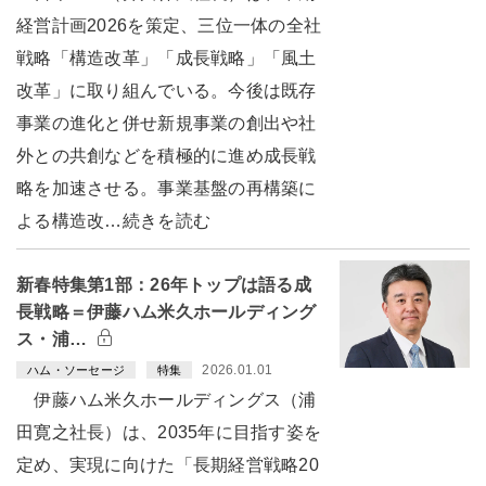
経営計画2026を策定、三位一体の全社
戦略「構造改革」「成長戦略」「風土
改革」に取り組んでいる。今後は既存
事業の進化と併せ新規事業の創出や社
外との共創などを積極的に進め成長戦
略を加速させる。事業基盤の再構築に
よる構造改…続きを読む
新春特集第1部：26年トップは語る成
長戦略＝伊藤ハム米久ホールディング
ス・浦…
2026.01.01
ハム・ソーセージ
特集
伊藤ハム米久ホールディングス（浦
田寛之社長）は、2035年に目指す姿を
定め、実現に向けた「長期経営戦略20