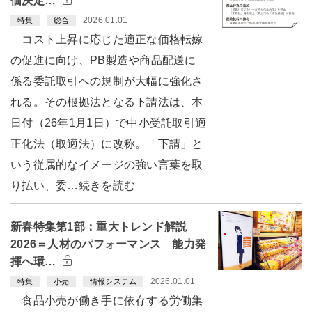
価決定…
2026.01.01
特集
総合
コスト上昇に応じた適正な価格転嫁
の促進に向け、PB製造や商品配送に
係る委託取引への規制が大幅に強化さ
れる。その根拠法となる下請法は、本
日付（26年1月1日）で中小受託取引適
正化法（取適法）に改称。「下請」と
いう従属的なイメージの強い言葉を取
り払い、委…続きを読む
新春特集第1部：重大トレンド解説
2026＝人材のパフォーマンス 能力発
揮へ環…
2026.01.01
特集
小売
情報システム
食品小売が働き手に依存する労働集