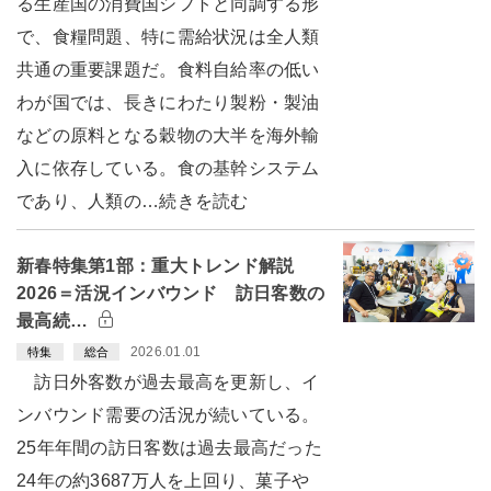
る生産国の消費国シフトと同調する形
で、食糧問題、特に需給状況は全人類
共通の重要課題だ。食料自給率の低い
わが国では、長きにわたり製粉・製油
などの原料となる穀物の大半を海外輸
入に依存している。食の基幹システム
であり、人類の…続きを読む
新春特集第1部：重大トレンド解説
2026＝活況インバウンド 訪日客数の
最高続…
2026.01.01
特集
総合
訪日外客数が過去最高を更新し、イ
ンバウンド需要の活況が続いている。
25年年間の訪日客数は過去最高だった
24年の約3687万人を上回り、菓子や