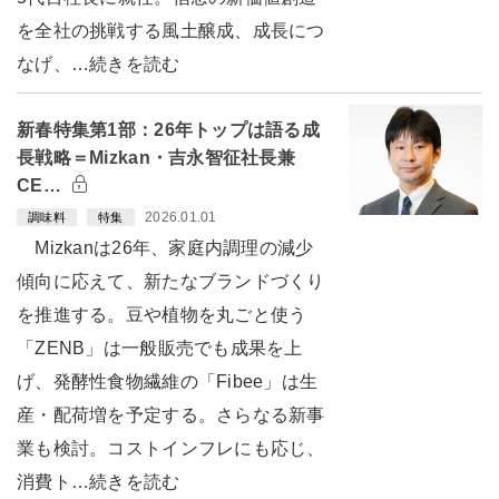
を全社の挑戦する風土醸成、成長につ
なげ、…続きを読む
新春特集第1部：26年トップは語る成
長戦略＝Mizkan・吉永智征社長兼
CE…
2026.01.01
調味料
特集
Mizkanは26年、家庭内調理の減少
傾向に応えて、新たなブランドづくり
を推進する。豆や植物を丸ごと使う
「ZENB」は一般販売でも成果を上
げ、発酵性食物繊維の「Fibee」は生
産・配荷増を予定する。さらなる新事
業も検討。コストインフレにも応じ、
消費ト…続きを読む