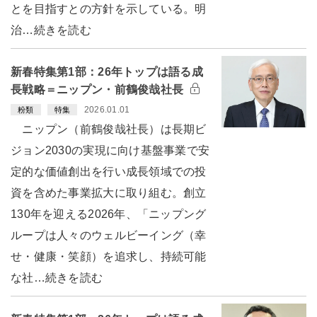
とを目指すとの方針を示している。明
治…続きを読む
新春特集第1部：26年トップは語る成
長戦略＝ニップン・前鶴俊哉社長
2026.01.01
粉類
特集
ニップン（前鶴俊哉社長）は長期ビ
ジョン2030の実現に向け基盤事業で安
定的な価値創出を行い成長領域での投
資を含めた事業拡大に取り組む。創立
130年を迎える2026年、「ニップング
ループは人々のウェルビーイング（幸
せ・健康・笑顔）を追求し、持続可能
な社…続きを読む