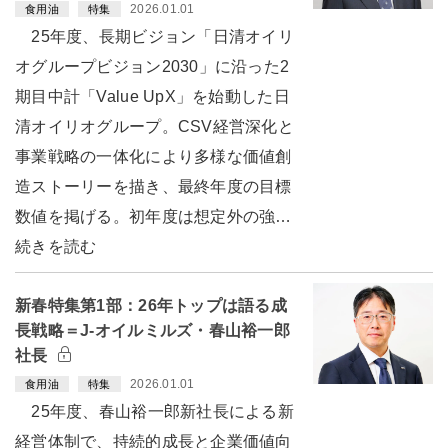
2026.01.01
食用油
特集
25年度、長期ビジョン「日清オイリ
オグループビジョン2030」に沿った2
期目中計「Value UpX」を始動した日
清オイリオグループ。CSV経営深化と
事業戦略の一体化により多様な価値創
造ストーリーを描き、最終年度の目標
数値を掲げる。初年度は想定外の強…
続きを読む
新春特集第1部：26年トップは語る成
長戦略＝J-オイルミルズ・春山裕一郎
社長
2026.01.01
食用油
特集
25年度、春山裕一郎新社長による新
経営体制で、持続的成長と企業価値向