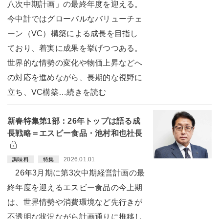
八次中期計画」の最終年度を迎える。
今中計ではグローバルなバリューチェ
ーン（VC）構築による成長を目指し
ており、着実に成果を挙げつつある。
世界的な情勢の変化や物価上昇などへ
の対応を進めながら、長期的な視野に
立ち、VC構築…続きを読む
新春特集第1部：26年トップは語る成
長戦略＝エスビー食品・池村和也社長
2026.01.01
調味料
特集
26年3月期に第3次中期経営計画の最
終年度を迎えるエスビー食品の今上期
は、世界情勢や消費環境など先行きが
不透明な状況ながら計画通りに推移し