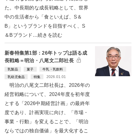
た。中長期的な成長戦略として、世界
中の生活者から「食といえば、S＆
B」というブランドを目指すべく、S
＆Bブランド…続きを読む
新春特集第1部：26年トップは語る成
長戦略＝明治・八尾文二郎社長
乳製品
菓子
牛乳・乳飲料
2026.01.01
乳幼児食品
特集
明治の八尾文二郎社長は、2026年の
経営戦略について、2024年度を初年度
とする「2026中期経営計画」の最終年
度であり、計画実現に向け、「市場・
事業・行動」を変えることで、「明治
ならではの独自価値」を最大化するこ