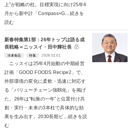
上”が戦略の柱。目標実現に向け25年4
月から新中計「Compass×G…続きを
読む
新春特集第1部：26年トップは語る成
長戦略＝ニッスイ・田中輝社長
2026.01.01
冷凍食品
特集
ニッスイは25年4月始動の中期経営
計画「GOOD FOODS Recipe2」で、
外部環境の変化に柔軟・迅速に対応す
る「バリューチェーン強靱化」を掲げ
た。26年は“転換の一年”と位置付け共
創・実行・未来の3本柱で具体的な効
果を生み出す。2030長期ビ…続きを読
む