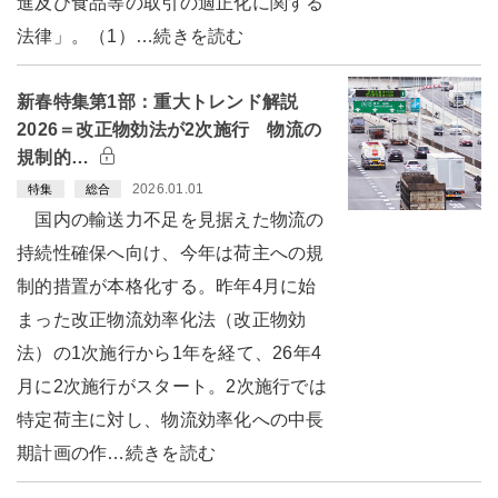
進及び食品等の取引の適正化に関する
法律」。（1）…続きを読む
新春特集第1部：重大トレンド解説
2026＝改正物効法が2次施行 物流の
規制的…
2026.01.01
特集
総合
国内の輸送力不足を見据えた物流の
持続性確保へ向け、今年は荷主への規
制的措置が本格化する。昨年4月に始
まった改正物流効率化法（改正物効
法）の1次施行から1年を経て、26年4
月に2次施行がスタート。2次施行では
特定荷主に対し、物流効率化への中長
期計画の作…続きを読む