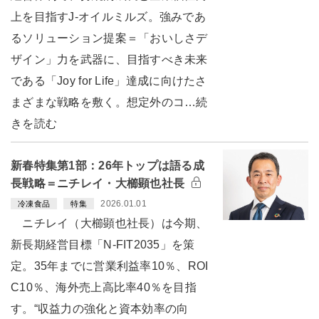
上を目指すJ-オイルミルズ。強みであ
るソリューション提案＝「おいしさデ
ザイン」力を武器に、目指すべき未来
である「Joy for Life」達成に向けたさ
まざまな戦略を敷く。想定外のコ…続
きを読む
新春特集第1部：26年トップは語る成
長戦略＝ニチレイ・大櫛顕也社長
2026.01.01
冷凍食品
特集
ニチレイ（大櫛顕也社長）は今期、
新長期経営目標「N-FIT2035」を策
定。35年までに営業利益率10％、ROI
C10％、海外売上高比率40％を目指
す。“収益力の強化と資本効率の向