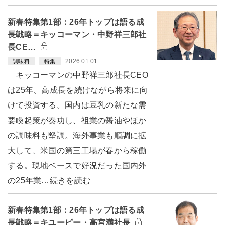
新春特集第1部：26年トップは語る成
長戦略＝キッコーマン・中野祥三郎社
長CE…
2026.01.01
調味料
特集
キッコーマンの中野祥三郎社長CEO
は25年、高成長を続けながら将来に向
けて投資する。国内は豆乳の新たな需
要喚起策が奏功し、祖業の醤油やほか
の調味料も堅調。海外事業も順調に拡
大して、米国の第三工場が春から稼働
する。現地ベースで好況だった国内外
の25年業…続きを読む
新春特集第1部：26年トップは語る成
長戦略＝キユーピー・高宮満社長