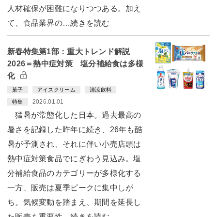
人材確保が困難になりつつある。加え
て、食品業界の…続きを読む
新春特集第1部：重大トレンド解説
2026＝熱中症対策 塩分補給食は多様
化
菓子
アイスクリーム
清涼飲料
2026.01.01
特集
猛暑が常態化した日本。過去最高の
暑さを記録した昨年に続き、26年も酷
暑が予測され、それに伴い小売店頭は
熱中症対策食品でにぎわう見込み。塩
分補給食品のカテゴリーが多様化する
一方、販売は夏季ピークに集中しが
ち。気候変動を踏まえ、期間を延長し
た販売も重要性…続きを読む