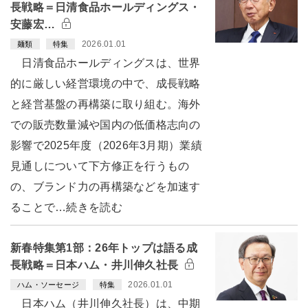
長戦略＝日清食品ホールディングス・
安藤宏…
2026.01.01
麺類
特集
日清食品ホールディングスは、世界
的に厳しい経営環境の中で、成長戦略
と経営基盤の再構築に取り組む。海外
での販売数量減や国内の低価格志向の
影響で2025年度（2026年3月期）業績
見通しについて下方修正を行うもの
の、ブランド力の再構築などを加速す
ることで…続きを読む
新春特集第1部：26年トップは語る成
長戦略＝日本ハム・井川伸久社長
2026.01.01
ハム・ソーセージ
特集
日本ハム（井川伸久社長）は、中期