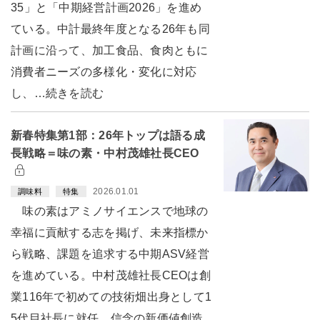
35」と「中期経営計画2026」を進め
ている。中計最終年度となる26年も同
計画に沿って、加工食品、食肉ともに
消費者ニーズの多様化・変化に対応
し、…続きを読む
新春特集第1部：26年トップは語る成
長戦略＝味の素・中村茂雄社長CEO
2026.01.01
調味料
特集
味の素はアミノサイエンスで地球の
幸福に貢献する志を掲げ、未来指標か
ら戦略、課題を追求する中期ASV経営
を進めている。中村茂雄社長CEOは創
業116年で初めての技術畑出身として1
5代目社長に就任。信念の新価値創造