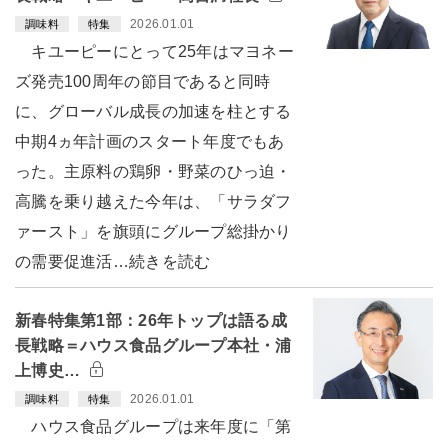
2026.01.01
調味料
特集
キユーピーにとって25年はマヨネー
ズ発売100周年の節目であると同時
に、グローバル成長の加速を柱とする
中期4ヵ年計画のスタート年度でもあ
った。主原料の鶏卵・野菜のひっ迫・
高騰を乗り越えた今年は、「サラダフ
ァースト」を旗頭にグループ総掛かり
の需要促進活…続きを読む
新春特集第1部：26年トップは語る成
長戦略＝ハウス食品グループ本社・浦
上博史…
2026.01.01
調味料
特集
ハウス食品グループは来年度に「第