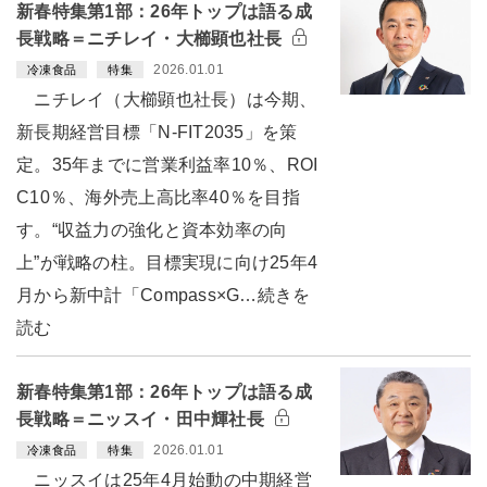
新春特集第1部：26年トップは語る成
長戦略＝ニチレイ・大櫛顕也社長
2026.01.01
冷凍食品
特集
ニチレイ（大櫛顕也社長）は今期、
新長期経営目標「N-FIT2035」を策
定。35年までに営業利益率10％、ROI
C10％、海外売上高比率40％を目指
す。“収益力の強化と資本効率の向
上”が戦略の柱。目標実現に向け25年4
月から新中計「Compass×G…続きを
読む
新春特集第1部：26年トップは語る成
長戦略＝ニッスイ・田中輝社長
2026.01.01
冷凍食品
特集
ニッスイは25年4月始動の中期経営