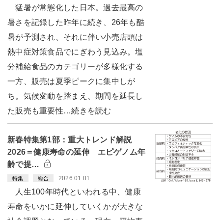
猛暑が常態化した日本。過去最高の
暑さを記録した昨年に続き、26年も酷
暑が予測され、それに伴い小売店頭は
熱中症対策食品でにぎわう見込み。塩
分補給食品のカテゴリーが多様化する
一方、販売は夏季ピークに集中しが
ち。気候変動を踏まえ、期間を延長し
た販売も重要性…続きを読む
新春特集第1部：重大トレンド解説
2026＝健康寿命の延伸 エピゲノム年
齢で提…
2026.01.01
特集
総合
人生100年時代といわれる中、健康
寿命をいかに延伸していくかが大きな