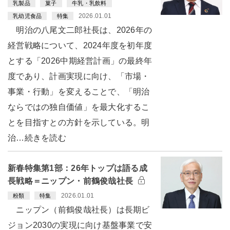
乳製品
菓子
牛乳・乳飲料
2026.01.01
乳幼児食品
特集
明治の八尾文二郎社長は、2026年の
経営戦略について、2024年度を初年度
とする「2026中期経営計画」の最終年
度であり、計画実現に向け、「市場・
事業・行動」を変えることで、「明治
ならではの独自価値」を最大化するこ
とを目指すとの方針を示している。明
治…続きを読む
新春特集第1部：26年トップは語る成
長戦略＝ニップン・前鶴俊哉社長
2026.01.01
粉類
特集
ニップン（前鶴俊哉社長）は長期ビ
ジョン2030の実現に向け基盤事業で安