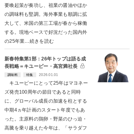
要喚起策が奏功し、祖業の醤油やほか
の調味料も堅調。海外事業も順調に拡
大して、米国の第三工場が春から稼働
する。現地ベースで好況だった国内外
の25年業…続きを読む
新春特集第1部：26年トップは語る成
長戦略＝キユーピー・高宮満社長
2026.01.01
調味料
特集
キユーピーにとって25年はマヨネー
ズ発売100周年の節目であると同時
に、グローバル成長の加速を柱とする
中期4ヵ年計画のスタート年度でもあ
った。主原料の鶏卵・野菜のひっ迫・
高騰を乗り越えた今年は、「サラダフ