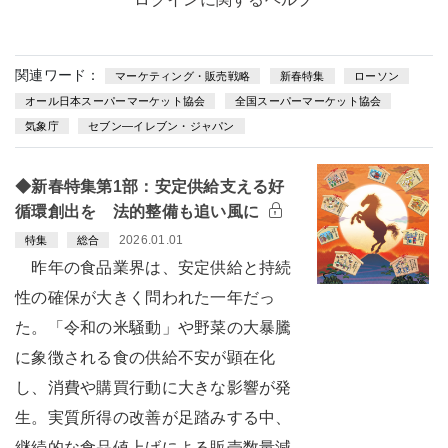
関連ワード：
マーケティング・販売戦略
新春特集
ローソン
オール日本スーパーマーケット協会
全国スーパーマーケット協会
気象庁
セブン—イレブン・ジャパン
◆新春特集第1部：安定供給支える好
循環創出を 法的整備も追い風に
2026.01.01
特集
総合
昨年の食品業界は、安定供給と持続
性の確保が大きく問われた一年だっ
た。「令和の米騒動」や野菜の大暴騰
に象徴される食の供給不安が顕在化
し、消費や購買行動に大きな影響が発
生。実質所得の改善が足踏みする中、
継続的な食品値上げによる販売数量減