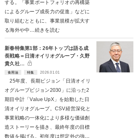
する。「事業ポートフォリオの再構築
によるグループ成長力の促進」などに
取り組むとともに、事業規模が拡大す
る海外や中…続きを読む
新春特集第1部：26年トップは語る成
長戦略＝日清オイリオグループ・久野
貴久社…
2026.01.01
食用油
特集
25年度、長期ビジョン「日清オイリ
オグループビジョン2030」に沿った2
期目中計「Value UpX」を始動した日
清オイリオグループ。CSV経営深化と
事業戦略の一体化により多様な価値創
造ストーリーを描き、最終年度の目標
数値を掲げる。初年度は想定外の強…