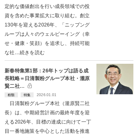
定的な価値創出を行い成長領域での投
資を含めた事業拡大に取り組む。創立
130年を迎える2026年、「ニップング
ループは人々のウェルビーイング（幸
せ・健康・笑顔）を追求し、持続可能
な社…続きを読む
新春特集第1部：26年トップは語る成
長戦略＝日清製粉グループ本社・瀧原
賢二社…
2026.01.01
粉類
特集
日清製粉グループ本社（瀧原賢二社
長）は、中期経営計画の最終年度を迎
える2026年、目標の達成に向けて一丁
目一番地施策を中心とした活動を推進