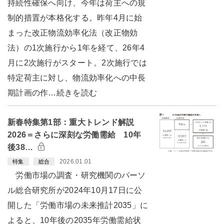
持続性確保へ向け、今年は荷主への規
制的措置が本格化する。昨年4月に始
まった改正物流効率化法（改正物効
法）の1次施行から1年を経て、26年4
月に2次施行がスタート。2次施行では
特定荷主に対し、物流効率化への中長
期計画の作…続きを読む
新春特集第1部：重大トレンド解説
2026＝さらに深刻な労働需給 10年
後38…
2026.01.01
特集
総合
労働市場の調査・研究機関のパーソ
ル総合研究所が2024年10月17日に公
開した「労働市場の未来推計2035」に
よると、10年後の2035年労働需給状