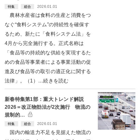
2026.01.01
特集
総合
農林水産省は食料の生産と消費をつ
なぐ“食料システム”の持続性を確保す
るため、新たに「食料システム法」を
4月から完全施行する。正式名称は
「食品等の持続的な供給を実現するた
めの食品等事業者による事業活動の促
進及び食品等の取引の適正化に関する
法律」。（1）…続きを読む
新春特集第1部：重大トレンド解説
2026＝改正物効法が2次施行 物流の
規制的…
2026.01.01
特集
総合
国内の輸送力不足を見据えた物流の