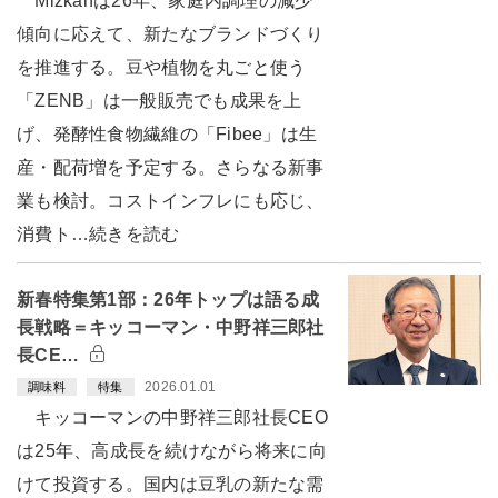
Mizkanは26年、家庭内調理の減少
傾向に応えて、新たなブランドづくり
を推進する。豆や植物を丸ごと使う
「ZENB」は一般販売でも成果を上
げ、発酵性食物繊維の「Fibee」は生
産・配荷増を予定する。さらなる新事
業も検討。コストインフレにも応じ、
消費ト…続きを読む
新春特集第1部：26年トップは語る成
長戦略＝キッコーマン・中野祥三郎社
長CE…
2026.01.01
調味料
特集
キッコーマンの中野祥三郎社長CEO
は25年、高成長を続けながら将来に向
けて投資する。国内は豆乳の新たな需