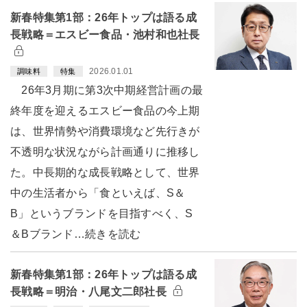
新春特集第1部：26年トップは語る成
長戦略＝エスビー食品・池村和也社長
2026.01.01
調味料
特集
26年3月期に第3次中期経営計画の最
終年度を迎えるエスビー食品の今上期
は、世界情勢や消費環境など先行きが
不透明な状況ながら計画通りに推移し
た。中長期的な成長戦略として、世界
中の生活者から「食といえば、S＆
B」というブランドを目指すべく、S
＆Bブランド…続きを読む
新春特集第1部：26年トップは語る成
長戦略＝明治・八尾文二郎社長