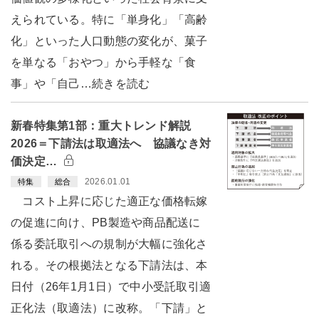
えられている。特に「単身化」「高齢
化」といった人口動態の変化が、菓子
を単なる「おやつ」から手軽な「食
事」や「自己…続きを読む
新春特集第1部：重大トレンド解説
2026＝下請法は取適法へ 協議なき対
価決定…
2026.01.01
特集
総合
コスト上昇に応じた適正な価格転嫁
の促進に向け、PB製造や商品配送に
係る委託取引への規制が大幅に強化さ
れる。その根拠法となる下請法は、本
日付（26年1月1日）で中小受託取引適
正化法（取適法）に改称。「下請」と