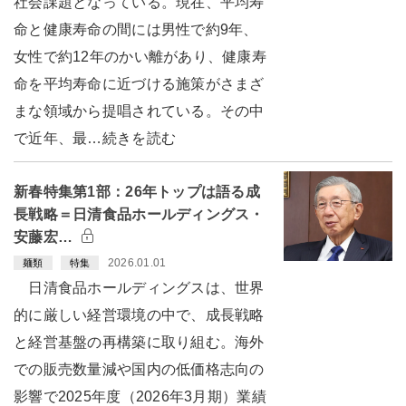
社会課題となっている。現在、平均寿
命と健康寿命の間には男性で約9年、
女性で約12年のかい離があり、健康寿
命を平均寿命に近づける施策がさまざ
まな領域から提唱されている。その中
で近年、最…続きを読む
新春特集第1部：26年トップは語る成
長戦略＝日清食品ホールディングス・
安藤宏…
2026.01.01
麺類
特集
日清食品ホールディングスは、世界
的に厳しい経営環境の中で、成長戦略
と経営基盤の再構築に取り組む。海外
での販売数量減や国内の低価格志向の
影響で2025年度（2026年3月期）業績