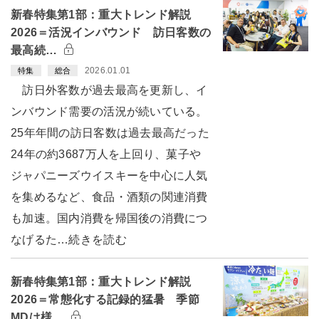
新春特集第1部：重大トレンド解説
2026＝活況インバウンド 訪日客数の
最高続…
2026.01.01
特集
総合
訪日外客数が過去最高を更新し、イ
ンバウンド需要の活況が続いている。
25年年間の訪日客数は過去最高だった
24年の約3687万人を上回り、菓子や
ジャパニーズウイスキーを中心に人気
を集めるなど、食品・酒類の関連消費
も加速。国内消費を帰国後の消費につ
なげるた…続きを読む
新春特集第1部：重大トレンド解説
2026＝常態化する記録的猛暑 季節
MDは様…