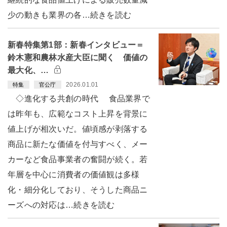
少の動きも業界の各…続きを読む
新春特集第1部：新春インタビュー＝
鈴木憲和農林水産大臣に聞く 価値の
最大化、…
2026.01.01
特集
官公庁
◇進化する共創の時代 食品業界で
は昨年も、広範なコスト上昇を背景に
値上げが相次いだ。値頃感が剥落する
商品に新たな価値を付与すべく、メー
カーなど食品事業者の奮闘が続く。若
年層を中心に消費者の価値観は多様
化・細分化しており、そうした商品ニ
ーズへの対応は…続きを読む