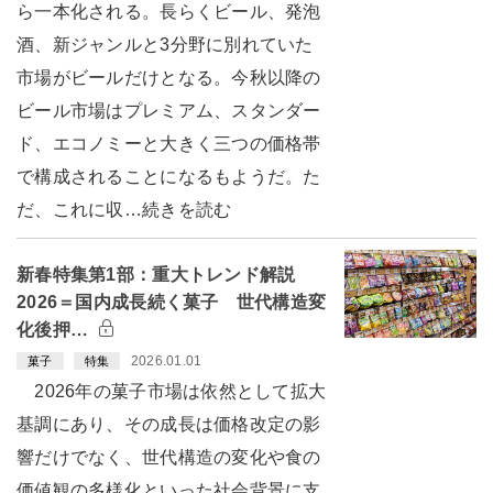
ら一本化される。長らくビール、発泡
酒、新ジャンルと3分野に別れていた
市場がビールだけとなる。今秋以降の
ビール市場はプレミアム、スタンダー
ド、エコノミーと大きく三つの価格帯
で構成されることになるもようだ。た
だ、これに収…続きを読む
新春特集第1部：重大トレンド解説
2026＝国内成長続く菓子 世代構造変
化後押…
2026.01.01
菓子
特集
2026年の菓子市場は依然として拡大
基調にあり、その成長は価格改定の影
響だけでなく、世代構造の変化や食の
価値観の多様化といった社会背景に支