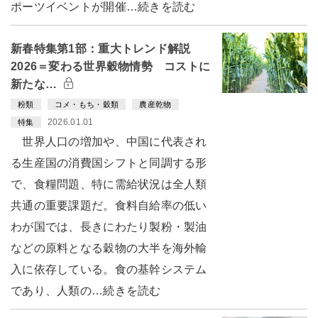
ポーツイベントが開催…続きを読む
新春特集第1部：重大トレンド解説
2026＝変わる世界穀物情勢 コストに
新たな…
粉類
コメ・もち・穀類
農産乾物
2026.01.01
特集
世界人口の増加や、中国に代表され
る生産国の消費国シフトと同調する形
で、食糧問題、特に需給状況は全人類
共通の重要課題だ。食料自給率の低い
わが国では、長きにわたり製粉・製油
などの原料となる穀物の大半を海外輸
入に依存している。食の基幹システム
であり、人類の…続きを読む