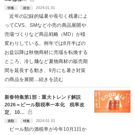
2026.01.01
特集
総合
近年の記録的猛暑や長引く残暑によ
ってCVS、SMなど小売の商品展開や
売場づくりなど商品戦略（MD）が様
変わりしている。例年では8月半ばの
お盆以降は秋物商材に売場を転換する
ところ、冷し麺など夏物商材の販売期
間を延長する動き、9月にも暑さ対策
の商品を展開…続きを読む
新春特集第1部：重大トレンド解説
2026＝ビール類税率一本化 税率改
定、10…
2026.01.01
酒類
特集
ビール類の酒税率が今年10月1日か