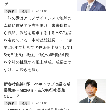
2026.01.01
調味料
特集
味の素はアミノサイエンスで地球の
幸福に貢献する志を掲げ、未来指標か
ら戦略、課題を追求する中期ASV経営
を進めている。中村茂雄社長CEOは創
業116年で初めての技術畑出身として1
5代目社長に就任。信念の新価値創造
を全社の挑戦する風土醸成、成長につ
なげ、…続きを読む
新春特集第1部：26年トップは語る成
長戦略＝Mizkan・吉永智征社長兼
CE…
2026.01.01
調味料
特集