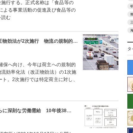
全施行する。正式名称は「食品等の
による事業活動の促進及び食品等の
を読む
改正物効法が2次施行 物流の規制的…
タ
確保へ向け、今年は荷主への規制的
物流効率化法（改正物効法）の1次施
タート。2次施行では特定荷主に対し、
らに深刻な労働需給 10年後38…