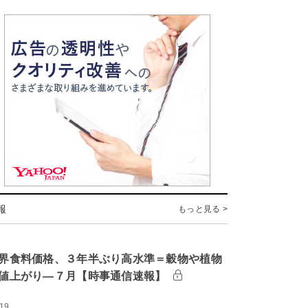
報
もっと見る >
界食料価格、３年半ぶり高水準＝穀物や植物
値上がり―７月【時事通信速報】
:19