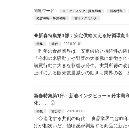
関連ワード：
マーケティング・販売戦略
新春特集
経営戦略・事業戦略
雪印メグミルク
◆新春特集第1部：安定供給支える好循環創
2026.01.01
特集
総合
昨年の食品業界は、安定供給と持続性の確
「令和の米騒動」や野菜の大暴騰に象徴され
購買行動に大きな影響が発生。実質所得の改
上げによる販売数量減少の動きも業界の各…
新春特集第1部：新春インタビュー＝鈴木憲
化、…
2026.01.01
特集
官公庁
◇進化する共創の時代 食品業界では昨年
げが相次いだ。値頃感が剥落する商品に新た