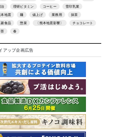
明治
理研ビタミン
コーヒー
雪印乳業
熊本地震
麺
値上げ
業務用
抹茶
三菱食品
惣菜
〔熊本地震影響〕
チョコレート
海苔
春
イアップ企画広告