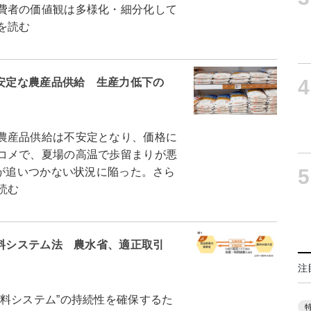
費者の価値観は多様化・細分化して
を読む
4
不安定な農産品供給 生産力低下の
農産品供給は不安定となり、価格に
コメで、夏場の高温で歩留まりが悪
5
量が追いつかない状況に陥った。さら
読む
食料システム法 農水省、適正取引
注
料システム”の持続性を確保するた