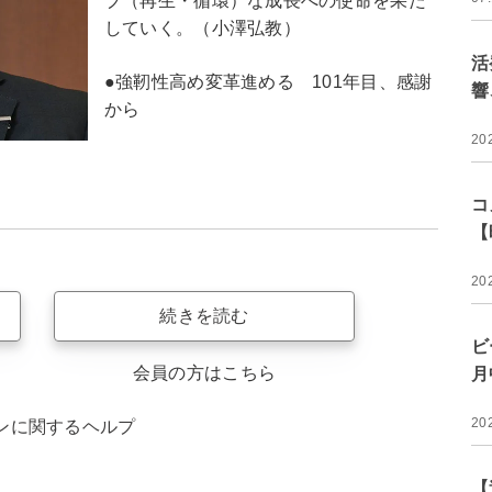
ブ（再生・循環）な成長への使命を果た
していく。（小澤弘教）
活
●強靭性高め変革進める 101年目、感謝
響
から
20
コ
【
20
続きを読む
ビ
会員の方はこちら
月
20
ンに関するヘルプ
【