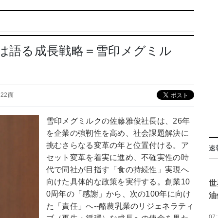
プは語る成長戦略＝雪印メグミル
 22面
雪印メグミルクの佐藤雅俊社長は、26年
を企業の強靭性を高め、社会課題解決に
挑むさらなる変革の年と位置付ける。ア
速
セット変革を着実に進め、不確実性の時
代で同社が目指す「食の持続性」実現へ
向けた具体的な政策を実行する。創業10
世
0周年の「感謝」から、次の100年に向け
油
た「責任」へ--酪農乳業のリジェネラティ
07