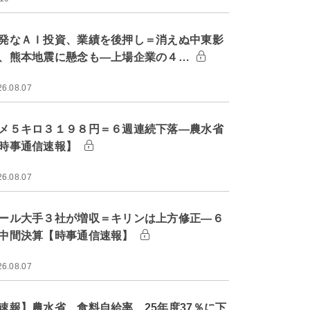
発なＡＩ投資、業績を後押し＝消えぬ中東影
、熊本地震に懸念も―上場企業の４…
26.08.07
メ５キロ３１９８円＝６週連続下落―農水省
時事通信速報】
26.08.07
ール大手３社が増収＝キリンは上方修正―６
中間決算【時事通信速報】
26.08.07
速報】農水省、食料自給率 25年度37％に下