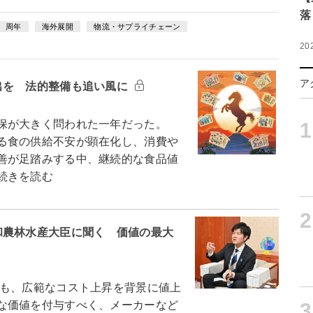
落
周年
海外展開
物流・サプライチェーン
20
ア
出を 法的整備も追い風に
保が大きく問われた一年だった。
1
る食の供給不安が顕在化し、消費や
善が足踏みする中、継続的な食品値
続きを読む
2
和農林水産大臣に聞く 価値の最大
も、広範なコスト上昇を背景に値上
3
な価値を付与すべく、メーカーなど