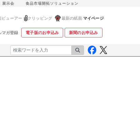
展示会
食品市場開拓ソリューション
面ビューアー
クリッピング
最新の紙面
マイページ
ルマガ登録
電子版のお申込み
新聞のお申込み
検索