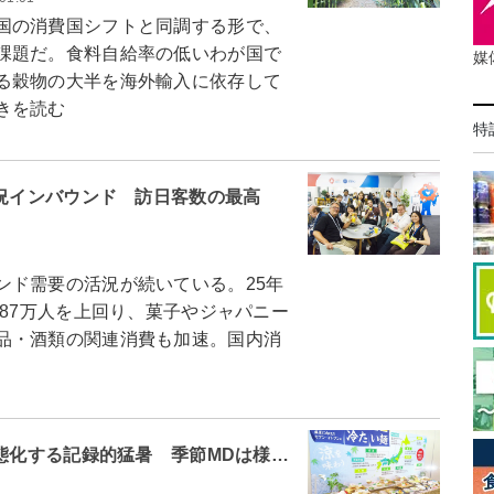
国の消費国シフトと同調する形で、
課題だ。食料自給率の低いわが国で
媒
る穀物の大半を海外輸入に依存して
きを読む
特
活況インバウンド 訪日客数の最高
ド需要の活況が続いている。25年
687万人を上回り、菓子やジャパニー
品・酒類の関連消費も加速。国内消
常態化する記録的猛暑 季節MDは様…