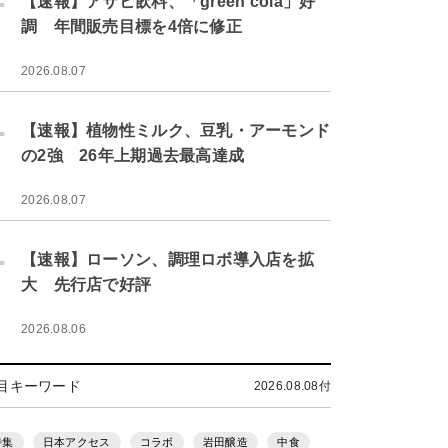
【速報】アサヒ飲料、「green cola」好
調 年間販売目標を4倍に修正
2026.08.07
.
【速報】植物性ミルク、豆乳・アーモンド
の2強 26年上期過去最高達成
2026.08.07
.
【速報】ローソン、調理ロボ導入店を拡
大 先行店で好評
2026.08.06
目キーワード
2026.08.08付
特集
日本アクセス
コラボ
岩田醸造
中食