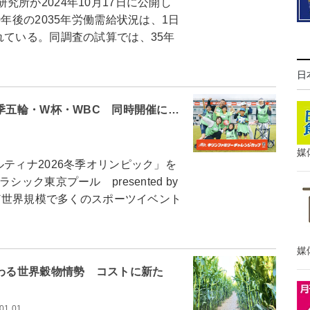
所が2024年10月17日に公開し
0年後の2035年労働需給状況は、1日
れている。同調査の試算では、35年
日
冬季五輪・W杯・WBC 同時開催に…
媒
ティナ2026冬季オリンピック」を
ック東京プール presented by
など世界規模で多くのスポーツイベント
媒
変わる世界穀物情勢 コストに新た
01.01