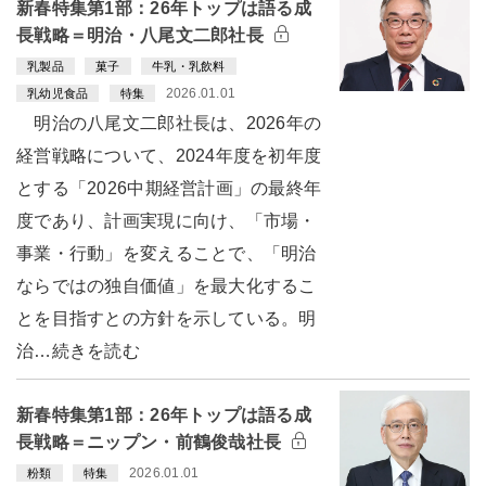
新春特集第1部：26年トップは語る成
長戦略＝明治・八尾文二郎社長
乳製品
菓子
牛乳・乳飲料
2026.01.01
乳幼児食品
特集
明治の八尾文二郎社長は、2026年の
経営戦略について、2024年度を初年度
とする「2026中期経営計画」の最終年
度であり、計画実現に向け、「市場・
事業・行動」を変えることで、「明治
ならではの独自価値」を最大化するこ
とを目指すとの方針を示している。明
治…続きを読む
新春特集第1部：26年トップは語る成
長戦略＝ニップン・前鶴俊哉社長
2026.01.01
粉類
特集