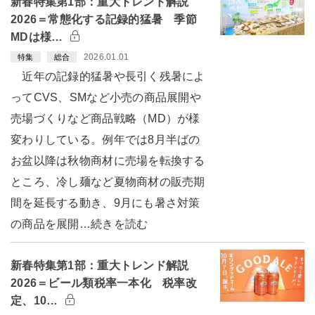
新春特集第1部：重大トレンド解説
2026＝常態化する記録的猛暑 季節
MDは様…
2026.01.01
特集
総合
近年の記録的猛暑や長引く残暑によ
ってCVS、SMなど小売の商品展開や
売場づくりなど商品戦略（MD）が様
変わりしている。例年では8月半ばの
お盆以降は秋物商材に売場を転換する
ところ、冷し麺など夏物商材の販売期
間を延長する動き、9月にも暑さ対策
の商品を展開…続きを読む
新春特集第1部：重大トレンド解説
2026＝ビール類税率一本化 税率改
定、10…