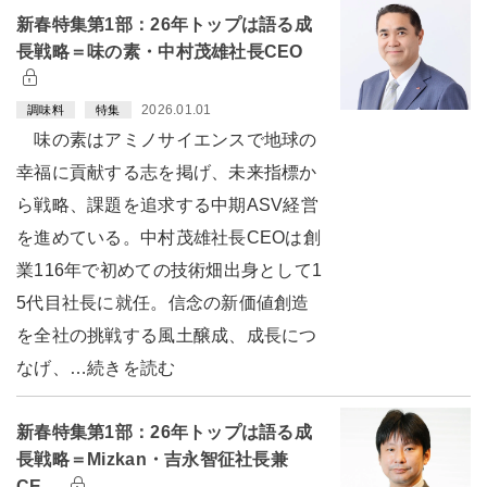
新春特集第1部：26年トップは語る成
長戦略＝味の素・中村茂雄社長CEO
2026.01.01
調味料
特集
味の素はアミノサイエンスで地球の
幸福に貢献する志を掲げ、未来指標か
ら戦略、課題を追求する中期ASV経営
を進めている。中村茂雄社長CEOは創
業116年で初めての技術畑出身として1
5代目社長に就任。信念の新価値創造
を全社の挑戦する風土醸成、成長につ
なげ、…続きを読む
新春特集第1部：26年トップは語る成
長戦略＝Mizkan・吉永智征社長兼
CE…