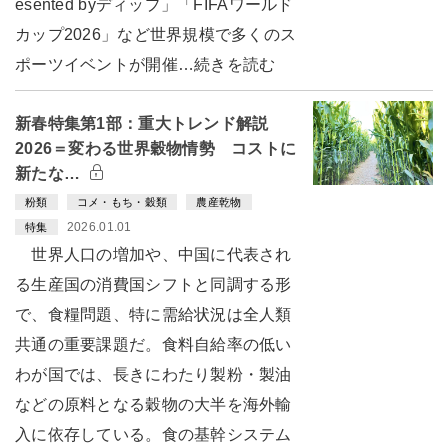
esented byディップ」「FIFAワールド
カップ2026」など世界規模で多くのス
ポーツイベントが開催…続きを読む
新春特集第1部：重大トレンド解説
2026＝変わる世界穀物情勢 コストに
新たな…
粉類
コメ・もち・穀類
農産乾物
2026.01.01
特集
世界人口の増加や、中国に代表され
る生産国の消費国シフトと同調する形
で、食糧問題、特に需給状況は全人類
共通の重要課題だ。食料自給率の低い
わが国では、長きにわたり製粉・製油
などの原料となる穀物の大半を海外輸
入に依存している。食の基幹システム