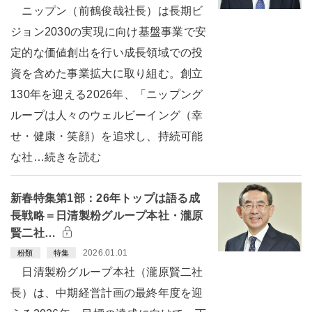
ニップン（前鶴俊哉社長）は長期ビ
ジョン2030の実現に向け基盤事業で安
定的な価値創出を行い成長領域での投
資を含めた事業拡大に取り組む。創立
130年を迎える2026年、「ニップング
ループは人々のウェルビーイング（幸
せ・健康・笑顔）を追求し、持続可能
な社…続きを読む
新春特集第1部：26年トップは語る成
長戦略＝日清製粉グループ本社・瀧原
賢二社…
2026.01.01
粉類
特集
日清製粉グループ本社（瀧原賢二社
長）は、中期経営計画の最終年度を迎