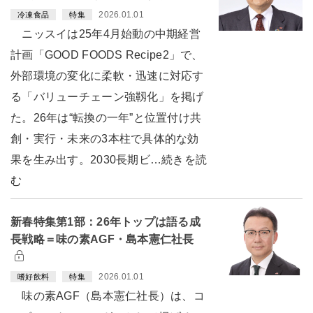
2026.01.01
冷凍食品
特集
ニッスイは25年4月始動の中期経営
計画「GOOD FOODS Recipe2」で、
外部環境の変化に柔軟・迅速に対応す
る「バリューチェーン強靱化」を掲げ
た。26年は“転換の一年”と位置付け共
創・実行・未来の3本柱で具体的な効
果を生み出す。2030長期ビ…続きを読
む
新春特集第1部：26年トップは語る成
長戦略＝味の素AGF・島本憲仁社長
2026.01.01
嗜好飲料
特集
味の素AGF（島本憲仁社長）は、コ