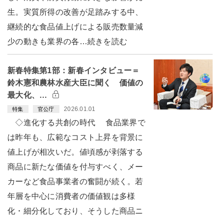
生。実質所得の改善が足踏みする中、
継続的な食品値上げによる販売数量減
少の動きも業界の各…続きを読む
新春特集第1部：新春インタビュー＝
鈴木憲和農林水産大臣に聞く 価値の
最大化、…
2026.01.01
特集
官公庁
◇進化する共創の時代 食品業界で
は昨年も、広範なコスト上昇を背景に
値上げが相次いだ。値頃感が剥落する
商品に新たな価値を付与すべく、メー
カーなど食品事業者の奮闘が続く。若
年層を中心に消費者の価値観は多様
化・細分化しており、そうした商品ニ