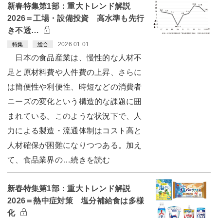
新春特集第1部：重大トレンド解説
2026＝工場・設備投資 高水準も先行
き不透…
2026.01.01
特集
総合
日本の食品産業は、慢性的な人材不
足と原材料費や人件費の上昇、さらに
は簡便性や利便性、時短などの消費者
ニーズの変化という構造的な課題に囲
まれている。このような状況下で、人
力による製造・流通体制はコスト高と
人材確保が困難になりつつある。加え
て、食品業界の…続きを読む
新春特集第1部：重大トレンド解説
2026＝熱中症対策 塩分補給食は多様
化