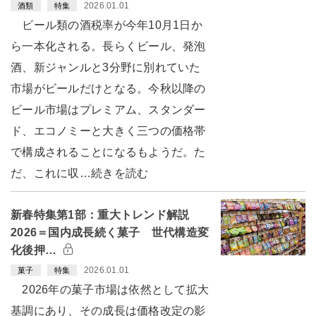
2026.01.01
酒類
特集
ビール類の酒税率が今年10月1日か
ら一本化される。長らくビール、発泡
酒、新ジャンルと3分野に別れていた
市場がビールだけとなる。今秋以降の
ビール市場はプレミアム、スタンダー
ド、エコノミーと大きく三つの価格帯
で構成されることになるもようだ。た
だ、これに収…続きを読む
新春特集第1部：重大トレンド解説
2026＝国内成長続く菓子 世代構造変
化後押…
2026.01.01
菓子
特集
2026年の菓子市場は依然として拡大
基調にあり、その成長は価格改定の影