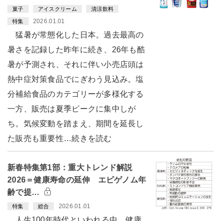
菓子
アイスクリーム
清涼飲料
2026.01.01
特集
猛暑が常態化した日本。過去最高の
暑さを記録した昨年に続き、26年も酷
暑が予測され、それに伴い小売店頭は
熱中症対策食品でにぎわう見込み。塩
分補給食品のカテゴリーが多様化する
一方、販売は夏季ピークに集中しが
ち。気候変動を踏まえ、期間を延長し
た販売も重要性…続きを読む
新春特集第1部：重大トレンド解説
2026＝健康寿命の延伸 エピゲノム年
齢で提…
2026.01.01
特集
総合
人生100年時代といわれる中、健康