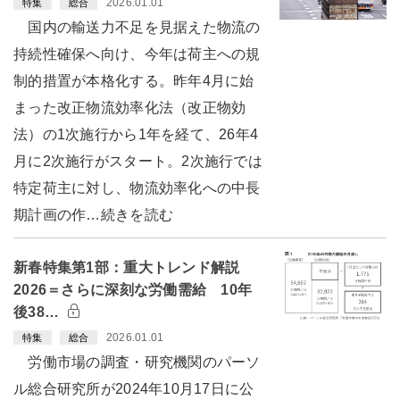
2026.01.01
特集
総合
国内の輸送力不足を見据えた物流の
持続性確保へ向け、今年は荷主への規
制的措置が本格化する。昨年4月に始
まった改正物流効率化法（改正物効
法）の1次施行から1年を経て、26年4
月に2次施行がスタート。2次施行では
特定荷主に対し、物流効率化への中長
期計画の作…続きを読む
新春特集第1部：重大トレンド解説
2026＝さらに深刻な労働需給 10年
後38…
2026.01.01
特集
総合
労働市場の調査・研究機関のパーソ
ル総合研究所が2024年10月17日に公