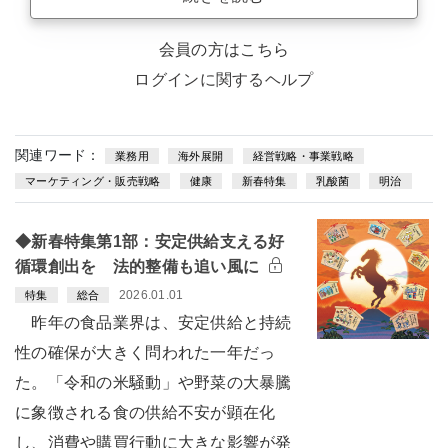
会員の方はこちら
ログインに関するヘルプ
関連ワード：
業務用
海外展開
経営戦略・事業戦略
マーケティング・販売戦略
健康
新春特集
乳酸菌
明治
◆新春特集第1部：安定供給支える好
循環創出を 法的整備も追い風に
2026.01.01
特集
総合
昨年の食品業界は、安定供給と持続
性の確保が大きく問われた一年だっ
た。「令和の米騒動」や野菜の大暴騰
に象徴される食の供給不安が顕在化
し、消費や購買行動に大きな影響が発