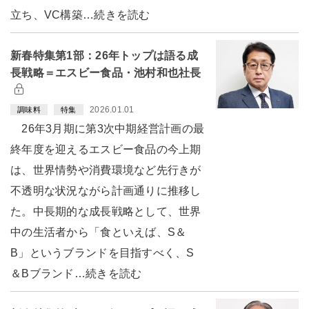
立ち、VC構築…続きを読む
新春特集第1部：26年トップは語る成
長戦略＝エスビー食品・池村和也社長
2026.01.01
調味料
特集
26年3月期に第3次中期経営計画の最
終年度を迎えるエスビー食品の今上期
は、世界情勢や消費環境など先行きが
不透明な状況ながら計画通りに推移し
た。中長期的な成長戦略として、世界
中の生活者から「食といえば、S＆
B」というブランドを目指すべく、S
＆Bブランド…続きを読む