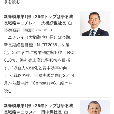
きを読む
新春特集第1部：26年トップは語る成
長戦略＝ニチレイ・大櫛顕也社長
2026.01.01
冷凍食品
特集
ニチレイ（大櫛顕也社長）は今期、
新長期経営目標「N-FIT2035」を策
定。35年までに営業利益率10％、ROI
C10％、海外売上高比率40％を目指
す。“収益力の強化と資本効率の向
上”が戦略の柱。目標実現に向け25年4
月から新中計「Compass×G…続きを
読む
新春特集第1部：26年トップは語る成
長戦略＝ニッスイ・田中輝社長