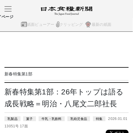
イページ
紙面ビューアー
クリッピング
最新の紙面
新春特集第1部
新春特集第1部：26年トップは語る
成長戦略＝明治・八尾文二郎社長
2026.01.01
乳製品
菓子
牛乳・乳飲料
乳幼児食品
特集
13051号 17面