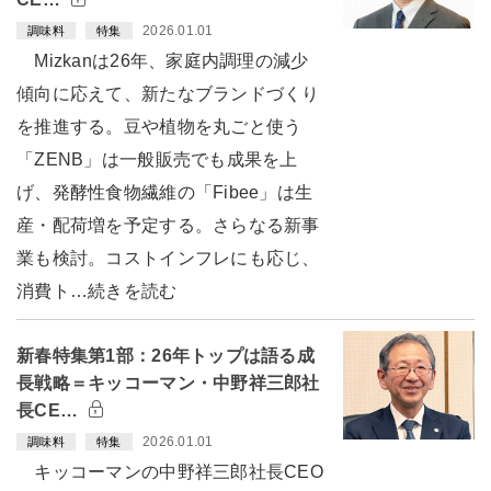
2026.01.01
調味料
特集
Mizkanは26年、家庭内調理の減少
傾向に応えて、新たなブランドづくり
を推進する。豆や植物を丸ごと使う
「ZENB」は一般販売でも成果を上
げ、発酵性食物繊維の「Fibee」は生
産・配荷増を予定する。さらなる新事
業も検討。コストインフレにも応じ、
消費ト…続きを読む
新春特集第1部：26年トップは語る成
長戦略＝キッコーマン・中野祥三郎社
長CE…
2026.01.01
調味料
特集
キッコーマンの中野祥三郎社長CEO