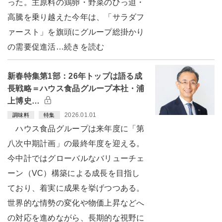
った。主原料の鶏卵・野菜のひっ迫・
高騰を乗り越えた今年は、「サラダフ
ァースト」を旗頭にグループ総掛かり
の需要促進活…続きを読む
新春特集第1部：26年トップは語る成
長戦略＝ハウス食品グループ本社・浦
上博史…
2026.01.01
調味料
特集
ハウス食品グループは来年度に「第
八次中期計画」の最終年度を迎える。
今中計ではグローバルなバリューチェ
ーン（VC）構築による成長を目指し
ており、着実に成果を挙げつつある。
世界的な情勢の変化や物価上昇などへ
の対応を進めながら、長期的な視野に