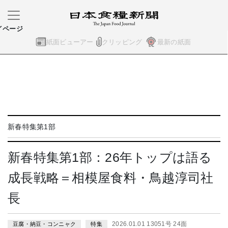
イページ
紙面ビューアー
クリッピング
最新の紙面
新春特集第1部
新春特集第1部：26年トップは語る
成長戦略＝相模屋食料・鳥越淳司社
長
2026.01.01 13051号 24面
豆腐・納豆・コンニャク
特集