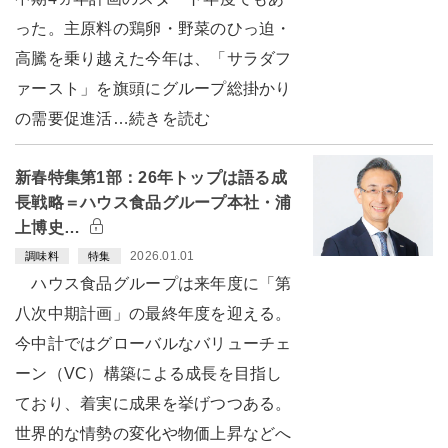
った。主原料の鶏卵・野菜のひっ迫・
高騰を乗り越えた今年は、「サラダフ
ァースト」を旗頭にグループ総掛かり
の需要促進活…続きを読む
新春特集第1部：26年トップは語る成
長戦略＝ハウス食品グループ本社・浦
上博史…
2026.01.01
調味料
特集
ハウス食品グループは来年度に「第
八次中期計画」の最終年度を迎える。
今中計ではグローバルなバリューチェ
ーン（VC）構築による成長を目指し
ており、着実に成果を挙げつつある。
世界的な情勢の変化や物価上昇などへ