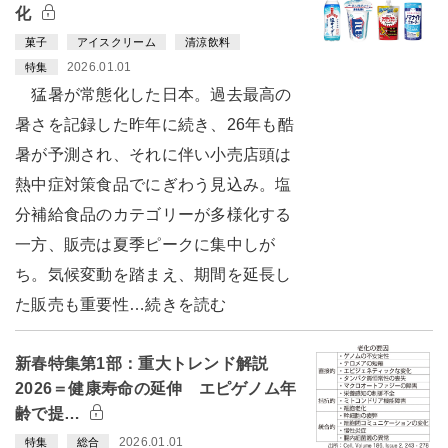
化
菓子
アイスクリーム
清涼飲料
2026.01.01
特集
猛暑が常態化した日本。過去最高の
暑さを記録した昨年に続き、26年も酷
暑が予測され、それに伴い小売店頭は
熱中症対策食品でにぎわう見込み。塩
分補給食品のカテゴリーが多様化する
一方、販売は夏季ピークに集中しが
ち。気候変動を踏まえ、期間を延長し
た販売も重要性…続きを読む
新春特集第1部：重大トレンド解説
2026＝健康寿命の延伸 エピゲノム年
齢で提…
2026.01.01
特集
総合