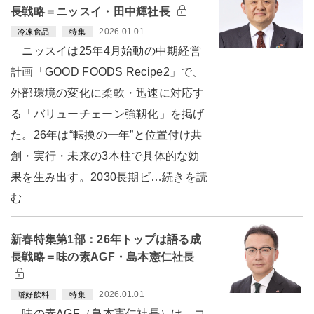
長戦略＝ニッスイ・田中輝社長
2026.01.01
冷凍食品
特集
ニッスイは25年4月始動の中期経営
計画「GOOD FOODS Recipe2」で、
外部環境の変化に柔軟・迅速に対応す
る「バリューチェーン強靱化」を掲げ
た。26年は“転換の一年”と位置付け共
創・実行・未来の3本柱で具体的な効
果を生み出す。2030長期ビ…続きを読
む
新春特集第1部：26年トップは語る成
長戦略＝味の素AGF・島本憲仁社長
2026.01.01
嗜好飲料
特集
味の素AGF（島本憲仁社長）は、コ