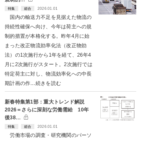
2026.01.01
特集
総合
国内の輸送力不足を見据えた物流の
持続性確保へ向け、今年は荷主への規
制的措置が本格化する。昨年4月に始
まった改正物流効率化法（改正物効
法）の1次施行から1年を経て、26年4
月に2次施行がスタート。2次施行では
特定荷主に対し、物流効率化への中長
期計画の作…続きを読む
新春特集第1部：重大トレンド解説
2026＝さらに深刻な労働需給 10年
後38…
2026.01.01
特集
総合
労働市場の調査・研究機関のパーソ