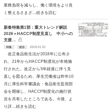
業務負荷を減らし、働く環境をより良
く整えるさまざ…続きを読む
新春特集第1部：重大トレンド解説
2026＝HACCP制度見直し 中小への
支援…
2026.01.01
特集
総合
改正食品衛生法が2018年に公布さ
れ、21年からHACCP制度化が本格施
行された。改正から5年経過に伴う見
直しを図るため、厚生労働省は昨年10
月に厚生科学審議会・食品衛生監視部
会を開催し、HACCP制度化の施行状
況を共有したところである。今後、よ
り詳…続きを読む