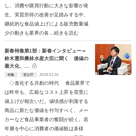
し、消費や購買行動に大きな影響が発
生。実質所得の改善が足踏みする中、
継続的な食品値上げによる販売数量減
少の動きも業界の各…続きを読む
新春特集第1部：新春インタビュー＝
鈴木憲和農林水産大臣に聞く 価値の
最大化、…
2026.01.01
特集
官公庁
◇進化する共創の時代 食品業界で
は昨年も、広範なコスト上昇を背景に
値上げが相次いだ。値頃感が剥落する
商品に新たな価値を付与すべく、メー
カーなど食品事業者の奮闘が続く。若
年層を中心に消費者の価値観は多様