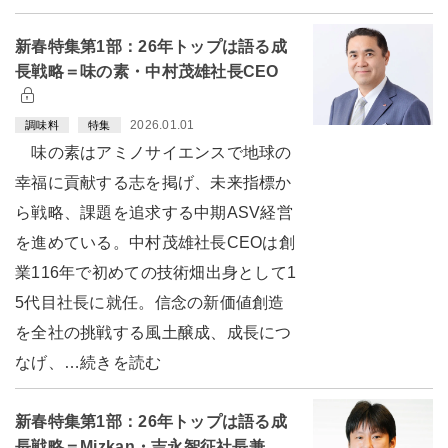
新春特集第1部：26年トップは語る成
長戦略＝味の素・中村茂雄社長CEO
2026.01.01
調味料
特集
味の素はアミノサイエンスで地球の
幸福に貢献する志を掲げ、未来指標か
ら戦略、課題を追求する中期ASV経営
を進めている。中村茂雄社長CEOは創
業116年で初めての技術畑出身として1
5代目社長に就任。信念の新価値創造
を全社の挑戦する風土醸成、成長につ
なげ、…続きを読む
新春特集第1部：26年トップは語る成
長戦略＝Mizkan・吉永智征社長兼