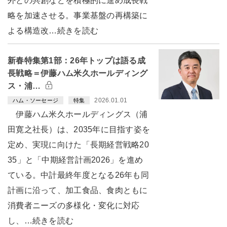
外との共創などを積極的に進め成長戦
略を加速させる。事業基盤の再構築に
よる構造改…続きを読む
新春特集第1部：26年トップは語る成
長戦略＝伊藤ハム米久ホールディング
ス・浦…
2026.01.01
ハム・ソーセージ
特集
伊藤ハム米久ホールディングス（浦
田寛之社長）は、2035年に目指す姿を
定め、実現に向けた「長期経営戦略20
35」と「中期経営計画2026」を進め
ている。中計最終年度となる26年も同
計画に沿って、加工食品、食肉ともに
消費者ニーズの多様化・変化に対応
し、…続きを読む