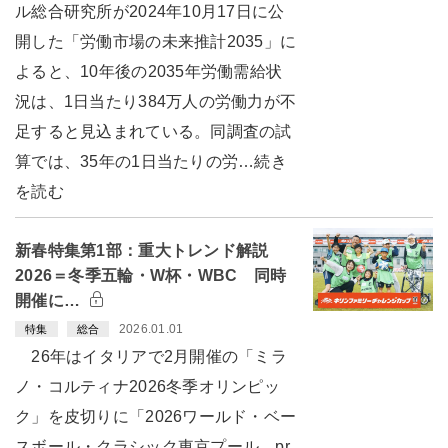
ル総合研究所が2024年10月17日に公
開した「労働市場の未来推計2035」に
よると、10年後の2035年労働需給状
況は、1日当たり384万人の労働力が不
足すると見込まれている。同調査の試
算では、35年の1日当たりの労…続き
を読む
新春特集第1部：重大トレンド解説
2026＝冬季五輪・W杯・WBC 同時
開催に…
2026.01.01
特集
総合
26年はイタリアで2月開催の「ミラ
ノ・コルティナ2026冬季オリンピッ
ク」を皮切りに「2026ワールド・ベー
スボール・クラシック東京プール pr