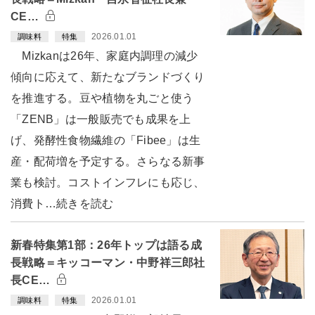
CE…
2026.01.01
調味料
特集
Mizkanは26年、家庭内調理の減少
傾向に応えて、新たなブランドづくり
を推進する。豆や植物を丸ごと使う
「ZENB」は一般販売でも成果を上
げ、発酵性食物繊維の「Fibee」は生
産・配荷増を予定する。さらなる新事
業も検討。コストインフレにも応じ、
消費ト…続きを読む
新春特集第1部：26年トップは語る成
長戦略＝キッコーマン・中野祥三郎社
長CE…
2026.01.01
調味料
特集