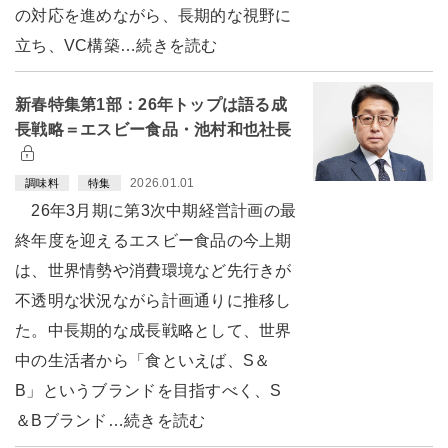
の対応を進めながら、長期的な視野に
立ち、VC構築…続きを読む
新春特集第1部：26年トップは語る成
長戦略＝エスビー食品・池村和也社長
2026.01.01
調味料
特集
26年3月期に第3次中期経営計画の最
終年度を迎えるエスビー食品の今上期
は、世界情勢や消費環境など先行きが
不透明な状況ながら計画通りに推移し
た。中長期的な成長戦略として、世界
中の生活者から「食といえば、S＆
B」というブランドを目指すべく、S
＆Bブランド…続きを読む