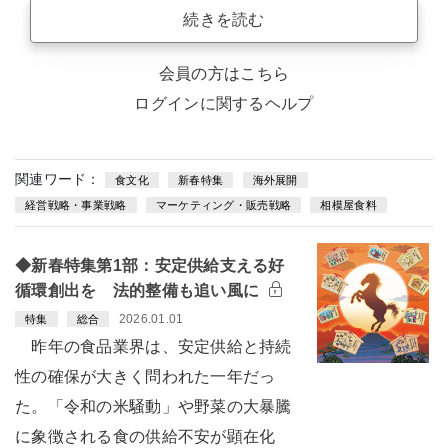
続きを読む
会員の方はこちら
ログインに関するヘルプ
関連ワード：
食文化
新春特集
海外展開
経営戦略・事業戦略
マーケティング・販売戦略
相模屋食料
◆新春特集第1部：安定供給支える好
循環創出を 法的整備も追い風に
2026.01.01
特集
総合
昨年の食品業界は、安定供給と持続
性の確保が大きく問われた一年だっ
た。「令和の米騒動」や野菜の大暴騰
に象徴される食の供給不安が顕在化