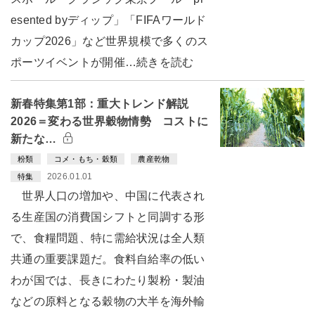
esented byディップ」「FIFAワールド
カップ2026」など世界規模で多くのス
ポーツイベントが開催…続きを読む
新春特集第1部：重大トレンド解説
2026＝変わる世界穀物情勢 コストに
新たな…
粉類
コメ・もち・穀類
農産乾物
2026.01.01
特集
世界人口の増加や、中国に代表され
る生産国の消費国シフトと同調する形
で、食糧問題、特に需給状況は全人類
共通の重要課題だ。食料自給率の低い
わが国では、長きにわたり製粉・製油
などの原料となる穀物の大半を海外輸