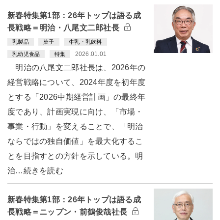
新春特集第1部：26年トップは語る成
長戦略＝明治・八尾文二郎社長
乳製品
菓子
牛乳・乳飲料
2026.01.01
乳幼児食品
特集
明治の八尾文二郎社長は、2026年の
経営戦略について、2024年度を初年度
とする「2026中期経営計画」の最終年
度であり、計画実現に向け、「市場・
事業・行動」を変えることで、「明治
ならではの独自価値」を最大化するこ
とを目指すとの方針を示している。明
治…続きを読む
新春特集第1部：26年トップは語る成
長戦略＝ニップン・前鶴俊哉社長