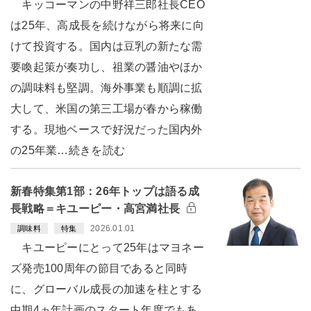
キッコーマンの中野祥三郎社長CEO
は25年、高成長を続けながら将来に向
けて投資する。国内は豆乳の新たな需
要喚起策が奏功し、祖業の醤油やほか
の調味料も堅調。海外事業も順調に拡
大して、米国の第三工場が春から稼働
する。現地ベースで好況だった国内外
の25年業…続きを読む
新春特集第1部：26年トップは語る成
長戦略＝キユーピー・高宮満社長
2026.01.01
調味料
特集
キユーピーにとって25年はマヨネー
ズ発売100周年の節目であると同時
に、グローバル成長の加速を柱とする
中期4ヵ年計画のスタート年度でもあ