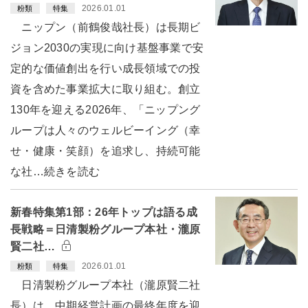
2026.01.01
粉類
特集
ニップン（前鶴俊哉社長）は長期ビ
ジョン2030の実現に向け基盤事業で安
定的な価値創出を行い成長領域での投
資を含めた事業拡大に取り組む。創立
130年を迎える2026年、「ニップング
ループは人々のウェルビーイング（幸
せ・健康・笑顔）を追求し、持続可能
な社…続きを読む
新春特集第1部：26年トップは語る成
長戦略＝日清製粉グループ本社・瀧原
賢二社…
2026.01.01
粉類
特集
日清製粉グループ本社（瀧原賢二社
長）は、中期経営計画の最終年度を迎