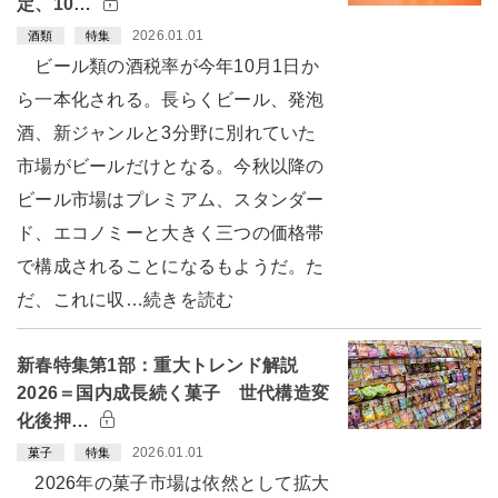
定、10…
2026.01.01
酒類
特集
ビール類の酒税率が今年10月1日か
ら一本化される。長らくビール、発泡
酒、新ジャンルと3分野に別れていた
市場がビールだけとなる。今秋以降の
ビール市場はプレミアム、スタンダー
ド、エコノミーと大きく三つの価格帯
で構成されることになるもようだ。た
だ、これに収…続きを読む
新春特集第1部：重大トレンド解説
2026＝国内成長続く菓子 世代構造変
化後押…
2026.01.01
菓子
特集
2026年の菓子市場は依然として拡大