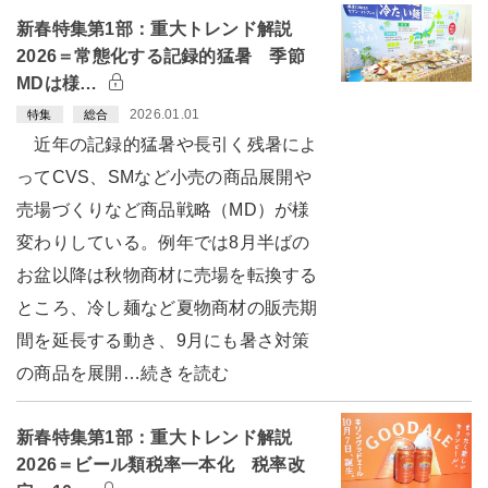
新春特集第1部：重大トレンド解説
2026＝常態化する記録的猛暑 季節
MDは様…
2026.01.01
特集
総合
近年の記録的猛暑や長引く残暑によ
ってCVS、SMなど小売の商品展開や
売場づくりなど商品戦略（MD）が様
変わりしている。例年では8月半ばの
お盆以降は秋物商材に売場を転換する
ところ、冷し麺など夏物商材の販売期
間を延長する動き、9月にも暑さ対策
の商品を展開…続きを読む
新春特集第1部：重大トレンド解説
2026＝ビール類税率一本化 税率改