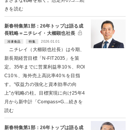
まざまな戦略を敷く。想定外のコ…続
きを読む
新春特集第1部：26年トップは語る成
長戦略＝ニチレイ・大櫛顕也社長
2026.01.01
冷凍食品
特集
ニチレイ（大櫛顕也社長）は今期、
新長期経営目標「N-FIT2035」を策
定。35年までに営業利益率10％、ROI
C10％、海外売上高比率40％を目指
す。“収益力の強化と資本効率の向
上”が戦略の柱。目標実現に向け25年4
月から新中計「Compass×G…続きを
読む
新春特集第1部：26年トップは語る成