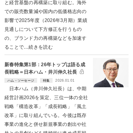
と経営基盤の再構築に取り組む。海外
での販売数量減や国内の低価格志向の
影響で2025年度（2026年3月期）業績
見通しについて下方修正を行うもの
の、ブランド力の再構築などを加速す
ることで…続きを読む
新春特集第1部：26年トップは語る成
長戦略＝日本ハム・井川伸久社長
2026.01.01
ハム・ソーセージ
特集
日本ハム（井川伸久社長）は、中期
経営計画2026を策定、三位一体の全社
戦略「構造改革」「成長戦略」「風土
改革」に取り組んでいる。今後は既存
事業の進化と併せ新規事業の創出や社