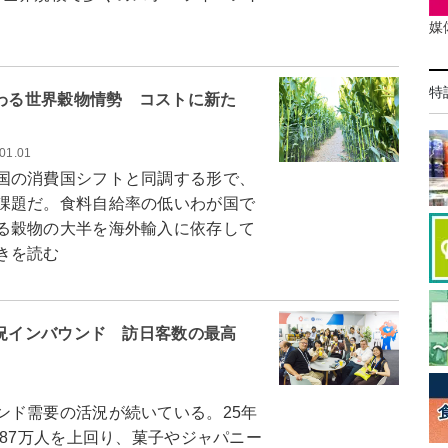
媒
特
変わる世界穀物情勢 コストに新た
01.01
国の消費国シフトと同調する形で、
課題だ。食料自給率の低いわが国で
る穀物の大半を海外輸入に依存して
きを読む
活況インバウンド 訪日客数の最高
ド需要の活況が続いている。25年
687万人を上回り、菓子やジャパニー