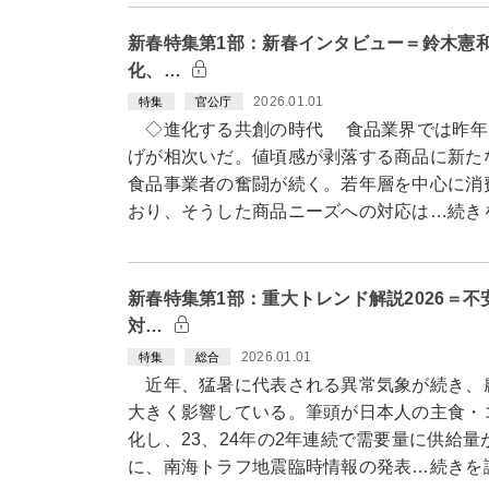
新春特集第1部：新春インタビュー＝鈴木憲
化、…
2026.01.01
特集
官公庁
◇進化する共創の時代 食品業界では昨年
げが相次いだ。値頃感が剥落する商品に新た
食品事業者の奮闘が続く。若年層を中心に消
おり、そうした商品ニーズへの対応は…続き
新春特集第1部：重大トレンド解説2026＝
対…
2026.01.01
特集
総合
近年、猛暑に代表される異常気象が続き、
大きく影響している。筆頭が日本人の主食・
化し、23、24年の2年連続で需要量に供給
に、南海トラフ地震臨時情報の発表…続きを