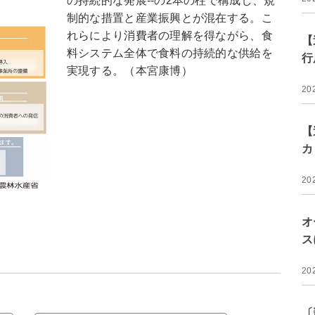
の持続的な発展--の2本の柱で構成し、規
制的な措置と産業振興とが混在する。こ
れらにより消費者の理解を得ながら、食
【
料システム全体で食料の持続的な供給を
行
実現する。（本宮康博）
20
【
カ
20
オ
ス
20
〔