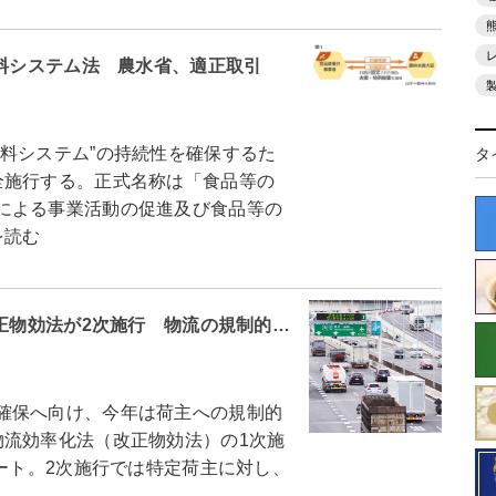
食料システム法 農水省、適正取引
料システム”の持続性を確保するた
タ
全施行する。正式名称は「食品等の
による事業活動の促進及び食品等の
を読む
改正物効法が2次施行 物流の規制的…
確保へ向け、今年は荷主への規制的
物流効率化法（改正物効法）の1次施
タート。2次施行では特定荷主に対し、