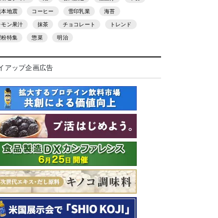
熊本地震
コーヒー
雪印乳業
海苔
レモン果汁
抹茶
チョコレート
トレンド
製粉特集
惣菜
明治
イアップ企画広告