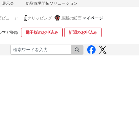
展示会
食品市場開拓ソリューション
面ビューアー
クリッピング
最新の紙面
マイページ
ルマガ登録
電子版のお申込み
新聞のお申込み
検索