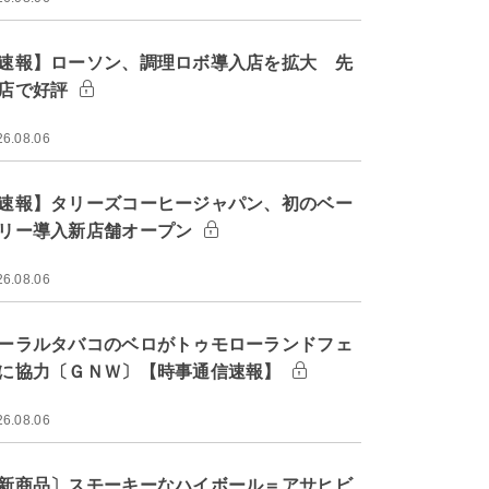
速報】ローソン、調理ロボ導入店を拡大 先
店で好評
26.08.06
速報】タリーズコーヒージャパン、初のベー
リー導入新店舗オープン
26.08.06
ーラルタバコのベロがトゥモローランドフェ
に協力〔ＧＮＷ〕【時事通信速報】
26.08.06
新商品〕スモーキーなハイボール＝アサヒビ