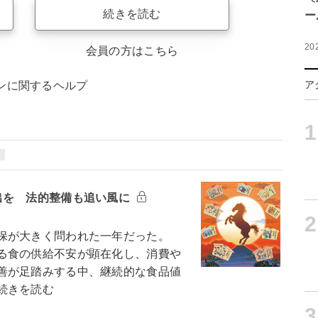
続きを読む
ー
20
会員の方はこちら
ア
ンに関するヘルプ
1
出を 法的整備も追い風に
2
保が大きく問われた一年だった。
る食の供給不安が顕在化し、消費や
善が足踏みする中、継続的な食品値
続きを読む
3