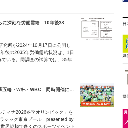
らに深刻な労働需給 10年後38…
日
所が2024年10月17日に公開し
0年後の2035年労働需給状況は、1日
媒
れている。同調査の試算では、35年
冬季五輪・W杯・WBC 同時開催に…
媒
ティナ2026冬季オリンピック」を
ック東京プール presented by
など世界規模で多くのスポーツイベント