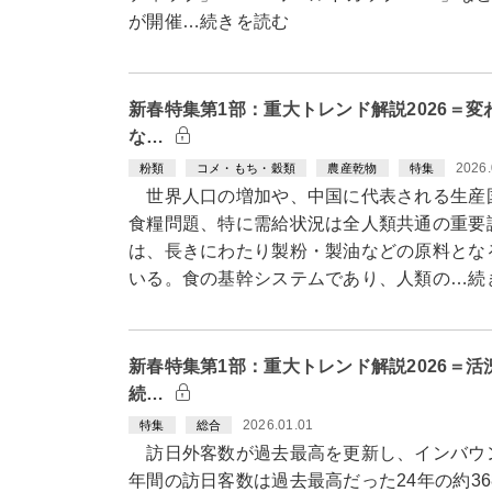
が開催…続きを読む
新春特集第1部：重大トレンド解説2026＝
な…
2026.
粉類
コメ・もち・穀類
農産乾物
特集
世界人口の増加や、中国に代表される生産
食糧問題、特に需給状況は全人類共通の重要
は、長きにわたり製粉・製油などの原料とな
いる。食の基幹システムであり、人類の…続
新春特集第1部：重大トレンド解説2026＝
続…
2026.01.01
特集
総合
訪日外客数が過去最高を更新し、インバウン
年間の訪日客数は過去最高だった24年の約3