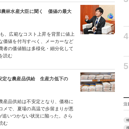
和農林水産大臣に聞く 価値の最大
4
も、広範なコスト上昇を背景に値上
な価値を付与すべく、メーカーなど
費者の価値観は多様化・細分化して
を読む
5
不安定な農産品供給 生産力低下の
農産品供給は不安定となり、価格に
注
コメで、夏場の高温で歩留まりが悪
量が追いつかない状況に陥った。さら
読む