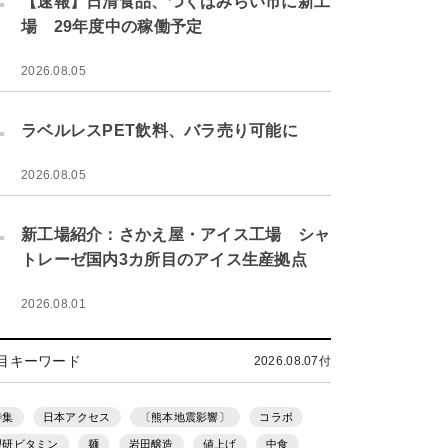
【速報】日清食品、つくばみらい市に新工
場 29年度中の稼働予定
2026.08.05
.
ラベルレスPET飲料、バラ売り可能に
2026.08.05
.
新工場紹介：さかえ屋・アイス工場 シャ
トレーゼ国内3カ所目のアイス生産拠点
2026.08.01
目キーワード
2026.08.07付
特集
日本アクセス
〔熊本地震影響〕
コラボ
理研ビタミン
麺
岩田醸造
値上げ
中食