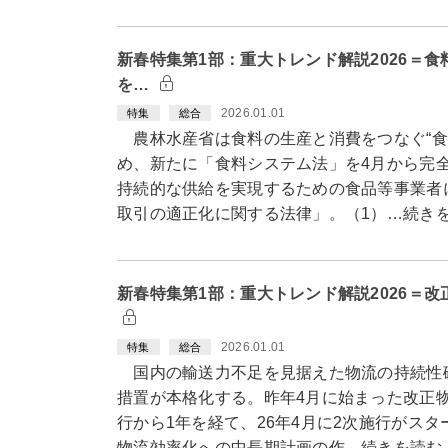
新春特集第1部：重大トレンド解説2026＝
を…
2026.01.01
特集
総合
農林水産省は食料の生産と消費をつなぐ“食
め、新たに「食料システム法」を4月から完
持続的な供給を実現するための食品等事業者
取引の適正化に関する法律」。（1）…続き
新春特集第1部：重大トレンド解説2026＝
2026.01.01
特集
総合
国内の輸送力不足を見据えた物流の持続性
措置が本格化する。昨年4月に始まった改正
行から1年を経て、26年4月に2次施行がス
物流効率化への中長期計画の作…続きを読む