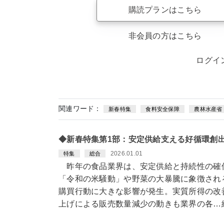
購読プランはこちら
非会員の方はこちら
ログイ
関連ワード：
新春特集
食料安全保障
農林水産省
◆新春特集第1部：安定供給支える好循環創
2026.01.01
特集
総合
昨年の食品業界は、安定供給と持続性の確
「令和の米騒動」や野菜の大暴騰に象徴され
購買行動に大きな影響が発生。実質所得の改
上げによる販売数量減少の動きも業界の各…