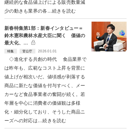
継続的な食品値上げによる販売数量減
少の動きも業界の各…続きを読む
新春特集第1部：新春インタビュー＝
鈴木憲和農林水産大臣に聞く 価値の
最大化、…
2026.01.01
特集
官公庁
◇進化する共創の時代 食品業界で
は昨年も、広範なコスト上昇を背景に
値上げが相次いだ。値頃感が剥落する
商品に新たな価値を付与すべく、メー
カーなど食品事業者の奮闘が続く。若
年層を中心に消費者の価値観は多様
化・細分化しており、そうした商品ニ
ーズへの対応は…続きを読む