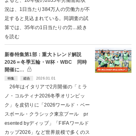
よると、10年後の2035年労働需給状
況は、1日当たり384万人の労働力が不
足すると見込まれている。同調査の試
算では、35年の1日当たりの労…続き
を読む
新春特集第1部：重大トレンド解説
2026＝冬季五輪・W杯・WBC 同時
開催に…
2026.01.01
特集
総合
26年はイタリアで2月開催の「ミラ
ノ・コルティナ2026冬季オリンピッ
ク」を皮切りに「2026ワールド・ベー
スボール・クラシック東京プール pr
esented byディップ」「FIFAワールド
カップ2026」など世界規模で多くのス