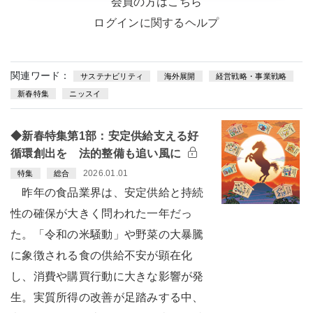
会員の方はこちら
ログインに関するヘルプ
関連ワード：
サステナビリティ
海外展開
経営戦略・事業戦略
新春特集
ニッスイ
◆新春特集第1部：安定供給支える好
循環創出を 法的整備も追い風に
2026.01.01
特集
総合
昨年の食品業界は、安定供給と持続
性の確保が大きく問われた一年だっ
た。「令和の米騒動」や野菜の大暴騰
に象徴される食の供給不安が顕在化
し、消費や購買行動に大きな影響が発
生。実質所得の改善が足踏みする中、