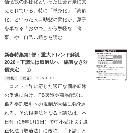
価値観の多様化といった社会背景に支
えられている。特に「単身化」「高齢
化」といった人口動態の変化が、菓子
を単なる「おやつ」から手軽な「食
事」や「自己…続きを読む
新春特集第1部：重大トレンド解説
2026＝下請法は取適法へ 協議なき対
価決定…
2026.01.01
特集
総合
コスト上昇に応じた適正な価格転嫁
の促進に向け、PB製造や商品配送に
係る委託取引への規制が大幅に強化さ
れる。その根拠法となる下請法は、本
日付（26年1月1日）で中小受託取引適
正化法（取適法）に改称。「下請」と