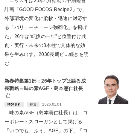
ニッスイは25年4月始動の中期経営
計画「GOOD FOODS Recipe2」で、
外部環境の変化に柔軟・迅速に対応す
る「バリューチェーン強靱化」を掲げ
た。26年は“転換の一年”と位置付け共
創・実行・未来の3本柱で具体的な効
果を生み出す。2030長期ビ…続きを読
む
新春特集第1部：26年トップは語る成
長戦略＝味の素AGF・島本憲仁社長
2026.01.01
嗜好飲料
特集
味の素AGF（島本憲仁社長）は、コ
ーポレートスローガンとして掲げる
「いつでも、ふぅ。AGF」の下、「コ