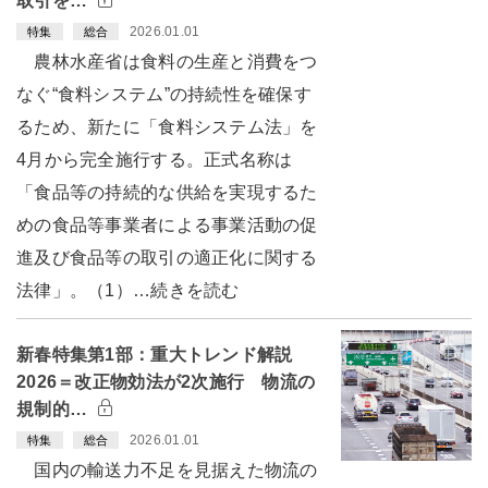
取引を…
2026.01.01
特集
総合
農林水産省は食料の生産と消費をつ
なぐ“食料システム”の持続性を確保す
るため、新たに「食料システム法」を
4月から完全施行する。正式名称は
「食品等の持続的な供給を実現するた
めの食品等事業者による事業活動の促
進及び食品等の取引の適正化に関する
法律」。（1）…続きを読む
新春特集第1部：重大トレンド解説
2026＝改正物効法が2次施行 物流の
規制的…
2026.01.01
特集
総合
国内の輸送力不足を見据えた物流の