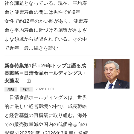
社会課題となっている。現在、平均寿
命と健康寿命の間には男性で約9年、
女性で約12年のかい離があり、健康寿
命を平均寿命に近づける施策がさまざ
まな領域から提唱されている。その中
で近年、最…続きを読む
新春特集第1部：26年トップは語る成
長戦略＝日清食品ホールディングス・
安藤宏…
2026.01.01
麺類
特集
日清食品ホールディングスは、世界
的に厳しい経営環境の中で、成長戦略
と経営基盤の再構築に取り組む。海外
での販売数量減や国内の低価格志向の
影響で2025年度（2026年3月期）業績