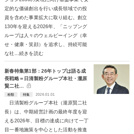
定的な価値創出を行い成長領域での投
資を含めた事業拡大に取り組む。創立
130年を迎える2026年、「ニップング
ループは人々のウェルビーイング（幸
せ・健康・笑顔）を追求し、持続可能
な社…続きを読む
新春特集第1部：26年トップは語る成
長戦略＝日清製粉グループ本社・瀧原
賢二社…
2026.01.01
粉類
特集
日清製粉グループ本社（瀧原賢二社
長）は、中期経営計画の最終年度を迎
える2026年、目標の達成に向けて一丁
目一番地施策を中心とした活動を推進