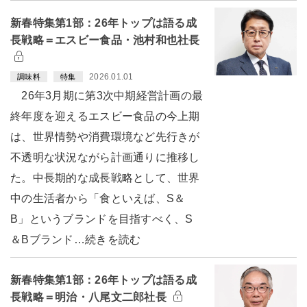
新春特集第1部：26年トップは語る成
長戦略＝エスビー食品・池村和也社長
2026.01.01
調味料
特集
26年3月期に第3次中期経営計画の最
終年度を迎えるエスビー食品の今上期
は、世界情勢や消費環境など先行きが
不透明な状況ながら計画通りに推移し
た。中長期的な成長戦略として、世界
中の生活者から「食といえば、S＆
B」というブランドを目指すべく、S
＆Bブランド…続きを読む
新春特集第1部：26年トップは語る成
長戦略＝明治・八尾文二郎社長