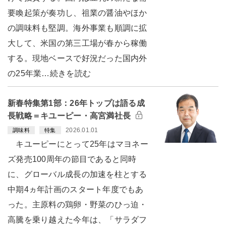
要喚起策が奏功し、祖業の醤油やほか
の調味料も堅調。海外事業も順調に拡
大して、米国の第三工場が春から稼働
する。現地ベースで好況だった国内外
の25年業…続きを読む
新春特集第1部：26年トップは語る成
長戦略＝キユーピー・高宮満社長
2026.01.01
調味料
特集
キユーピーにとって25年はマヨネー
ズ発売100周年の節目であると同時
に、グローバル成長の加速を柱とする
中期4ヵ年計画のスタート年度でもあ
った。主原料の鶏卵・野菜のひっ迫・
高騰を乗り越えた今年は、「サラダフ