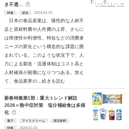
き不透…
2026.01.01
特集
総合
日本の食品産業は、慢性的な人材不
足と原材料費や人件費の上昇、さらに
は簡便性や利便性、時短などの消費者
ニーズの変化という構造的な課題に囲
まれている。このような状況下で、人
力による製造・流通体制はコスト高と
人材確保が困難になりつつある。加え
て、食品業界の…続きを読む
新春特集第1部：重大トレンド解説
2026＝熱中症対策 塩分補給食は多様
化
菓子
アイスクリーム
清涼飲料
2026.01.01
特集