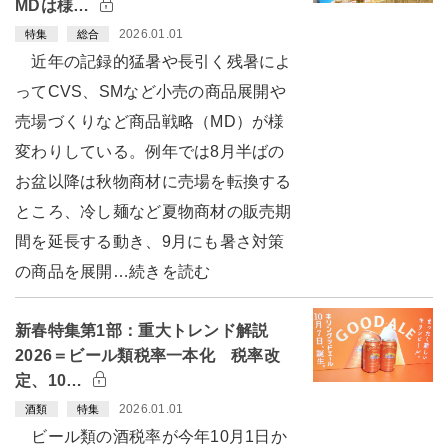
MDは様…
2026.01.01
特集
総合
近年の記録的猛暑や長引く残暑によ
ってCVS、SMなど小売の商品展開や
売場づくりなど商品戦略（MD）が様
変わりしている。例年では8月半ばの
お盆以降は秋物商材に売場を転換する
ところ、冷し麺など夏物商材の販売期
間を延長する動き、9月にも暑さ対策
の商品を展開…続きを読む
新春特集第1部：重大トレンド解説
2026＝ビール類税率一本化 税率改
定、10…
2026.01.01
酒類
特集
ビール類の酒税率が今年10月1日か