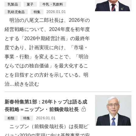
乳製品
菓子
牛乳・乳飲料
2026.01.01
乳幼児食品
特集
明治の八尾文二郎社長は、2026年の
経営戦略について、2024年度を初年度
とする「2026中期経営計画」の最終年
度であり、計画実現に向け、「市場・
事業・行動」を変えることで、「明治
ならではの独自価値」を最大化するこ
とを目指すとの方針を示している。明
治…続きを読む
新春特集第1部：26年トップは語る成
長戦略＝ニップン・前鶴俊哉社長
2026.01.01
粉類
特集
ニップン（前鶴俊哉社長）は長期ビ
ジョン2030の実現に向け基盤事業で安