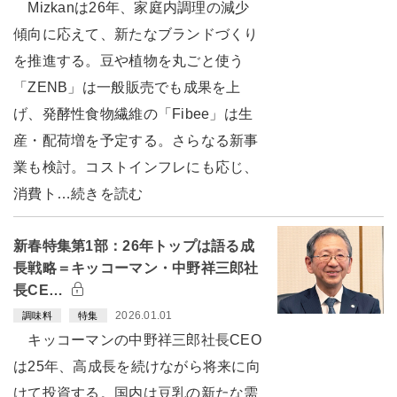
Mizkanは26年、家庭内調理の減少
傾向に応えて、新たなブランドづくり
を推進する。豆や植物を丸ごと使う
「ZENB」は一般販売でも成果を上
げ、発酵性食物繊維の「Fibee」は生
産・配荷増を予定する。さらなる新事
業も検討。コストインフレにも応じ、
消費ト…続きを読む
新春特集第1部：26年トップは語る成
長戦略＝キッコーマン・中野祥三郎社
長CE…
2026.01.01
調味料
特集
キッコーマンの中野祥三郎社長CEO
は25年、高成長を続けながら将来に向
けて投資する。国内は豆乳の新たな需