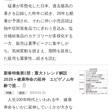
猛暑が常態化した日本。過去最高の
暑さを記録した昨年に続き、26年も酷
暑が予測され、それに伴い小売店頭は
熱中症対策食品でにぎわう見込み。塩
分補給食品のカテゴリーが多様化する
一方、販売は夏季ピークに集中しが
ち。気候変動を踏まえ、期間を延長し
た販売も重要性…続きを読む
新春特集第1部：重大トレンド解説
2026＝健康寿命の延伸 エピゲノム年
齢で提…
2026.01.01
特集
総合
人生100年時代といわれる中、健康
寿命をいかに延伸していくかが大きな