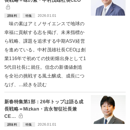
長戦略＝味の素・中村茂雄社長CEO
2026.01.01
調味料
特集
味の素はアミノサイエンスで地球の
幸福に貢献する志を掲げ、未来指標か
ら戦略、課題を追求する中期ASV経営
を進めている。中村茂雄社長CEOは創
業116年で初めての技術畑出身として1
5代目社長に就任。信念の新価値創造
を全社の挑戦する風土醸成、成長につ
なげ、…続きを読む
新春特集第1部：26年トップは語る成
長戦略＝Mizkan・吉永智征社長兼
CE…
2026.01.01
調味料
特集