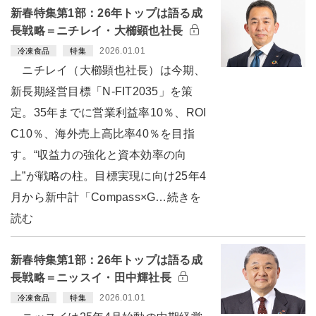
新春特集第1部：26年トップは語る成
長戦略＝ニチレイ・大櫛顕也社長
2026.01.01
冷凍食品
特集
ニチレイ（大櫛顕也社長）は今期、
新長期経営目標「N-FIT2035」を策
定。35年までに営業利益率10％、ROI
C10％、海外売上高比率40％を目指
す。“収益力の強化と資本効率の向
上”が戦略の柱。目標実現に向け25年4
月から新中計「Compass×G…続きを
読む
新春特集第1部：26年トップは語る成
長戦略＝ニッスイ・田中輝社長
2026.01.01
冷凍食品
特集