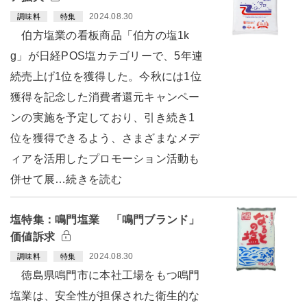
2024.08.30
調味料
特集
伯方塩業の看板商品「伯方の塩1k
g」が日経POS塩カテゴリーで、5年連
続売上げ1位を獲得した。今秋には1位
獲得を記念した消費者還元キャンペー
ンの実施を予定しており、引き続き1
位を獲得できるよう、さまざまなメデ
ィアを活用したプロモーション活動も
併せて展…続きを読む
塩特集：鳴門塩業 「鳴門ブランド」
価値訴求
2024.08.30
調味料
特集
徳島県鳴門市に本社工場をもつ鳴門
塩業は、安全性が担保された衛生的な