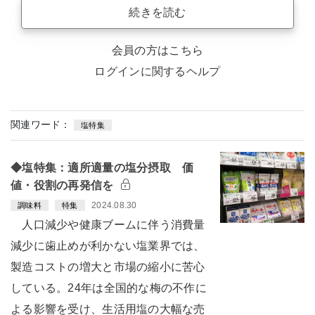
続きを読む
会員の方はこちら
ログインに関するヘルプ
関連ワード：
塩特集
◆塩特集：適所適量の塩分摂取 価
値・役割の再発信を
2024.08.30
調味料
特集
人口減少や健康ブームに伴う消費量
減少に歯止めが利かない塩業界では、
製造コストの増大と市場の縮小に苦心
している。24年は全国的な梅の不作に
よる影響を受け、生活用塩の大幅な売