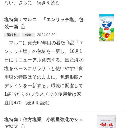
ない。さらに…続きを読む
塩特集：マルニ 「エンリッチ塩」包
装一新
2024.08.30
調味料
特集
マルニは発売62年目の看板商品「エ
ンリッチ塩」の包材を一新し、10月1
日にリニューアル発売する。国産海水
塩をベースにサラサラと使いやすい食
用塩の特徴はそのままに、包装形態と
デザインを一新する。環境に配慮して
1袋当たりのプラスチック使用量は家
庭用470…続きを読む
塩特集：伯方塩業 小容量強化でシェ
ア拡大