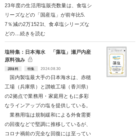
23年度の生活用塩販売数量は、食塩シ
リーズなどの「国産塩」が前年比5.
7％減の2万1521t、食卓塩シリーズな
どの…続きを読む
塩特集：日本海水 「藻塩」瀬戸内産
原料強み
2024.08.30
調味料
特集
国内製塩最大手の日本海水は、赤穂
工場（兵庫県）と讃岐工場（香川県）
の2拠点で業務用・家庭用ともに多彩
なラインアップの塩を提供している。
業務用塩は規制緩和による外食需要
の回復などで堅調に推移しているが、
コロナ禍前の完全な回復には至ってい