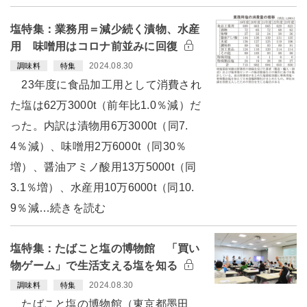
塩特集：業務用＝減少続く漬物、水産
用 味噌用はコロナ前並みに回復
2024.08.30
調味料
特集
23年度に食品加工用として消費され
た塩は62万3000t（前年比1.0％減）だ
った。内訳は漬物用6万3000t（同7.
4％減）、味噌用2万6000t（同30％
増）、醤油アミノ酸用13万5000t（同
3.1％増）、水産用10万6000t（同10.
9％減…続きを読む
塩特集：たばこと塩の博物館 「買い
物ゲーム」で生活支える塩を知る
2024.08.30
調味料
特集
たばこと塩の博物館（東京都墨田