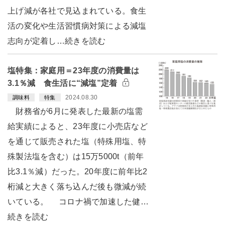
上げ減が各社で見込まれている。食生
活の変化や生活習慣病対策による減塩
志向が定着し…続きを読む
塩特集：家庭用＝23年度の消費量は
3.1％減 食生活に“減塩”定着
2024.08.30
調味料
特集
財務省が6月に発表した最新の塩需
給実績によると、23年度に小売店など
を通じて販売された塩（特殊用塩、特
殊製法塩を含む）は15万5000t（前年
比3.1％減）だった。20年度に前年比2
桁減と大きく落ち込んだ後も微減が続
いている。 コロナ禍で加速した健…
続きを読む