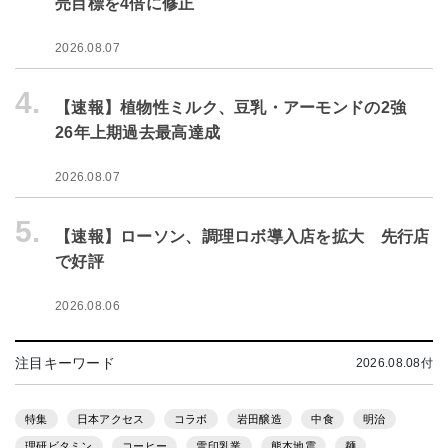
売目標を4倍に修正
2026.08.07
4.
【速報】植物性ミルク、豆乳・アーモンドの2強
26年上期過去最高達成
2026.08.07
5.
【速報】ローソン、調理ロボ導入店を拡大 先行店
で好評
2026.08.06
注目キーワード
2026.08.08付
特集
日本アクセス
コラボ
岩田醸造
中食
明治
理研ビタミン
コーヒー
雪印乳業
熊本地震
麺