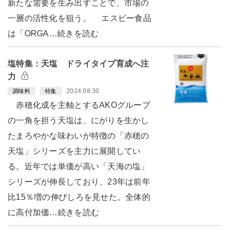
新たな需要を生み出すことで、市場の
一層の活性化を狙う。 エスビー食品
は「ORGA…続きを読む
塩特集：天塩 ドライタイプ育成へ注
力
2024.08.30
調味料
特集
赤穂化成を主軸とするAKOグループ
の一角を担う天塩は、にがりを生かし
たまろやかな味わいが特徴の「赤穂の
天塩」シリーズを主力に展開してい
る。近年では単価が高い「天海の塩」
シリーズが伸長しており、23年は前年
比15％増の伸びしろを見せた。全体的
に高付加価…続きを読む